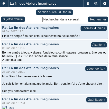
La fin des Ateliers Imaginaires
#
Version bureau du forum
Sujet verrouillé
Re: La fin des Ateliers Imaginaires
↓
Thomas Munier
01 Jan 2017, 17:31
Plein d'énergie à toutes et tous pour cette nouvelle année !
Re: La fin des Ateliers Imaginaires
↓
Akantor
03 Jan 2017, 11:04
Bonne année à tous: visiteurs, fondateurs, continuateurs, créateurs, énervés ou
heureux. Que 2017 soit l'année de la renaissance.
A bientôt à tous.
Re: La fin des Ateliers Imaginaires
↓
edophoenix
28 Jan 2017, 21:21
Mon Dieu ! J'arrive encore à la bourre !
Je suis tellement dans ma grotte, moi... Bon, ben, je n'ai qu'une chose à dire :
See you somewhere else !
Re: La fin des Ateliers Imaginaires
↓
Gaël Sacré
31 Jan 2017, 18:03