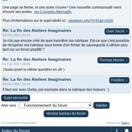
Une page se ferme, et une autre s'ouvre ! Une nouvelle communauté vient
d'ouvrir ses portes :
les Courants Alternatifs
.
Plus d'informations sur le sujet dédié ici :
viewtopic.php?f=91&t=4160
Re: La fin des Ateliers Imaginaires
↓
Gaël Sacré
01 Fév 2017, 01:10
Je n'ai pas encore créé de quoi transféré ma rubrique. Est-ce que c'est possible
de récupérer ma rubrique sous forme d'un fichier de sauvegarde à utiliser plus
tard sur un forum phpBB ?
Re: La fin des Ateliers Imaginaires
↓
Thomas Munier
01 Fév 2017, 09:20
J'avais posé la même question en off :)
Re: La fin des Ateliers Imaginaires
↓
Frédéric
02 Fév 2017, 01:01
Il faut voir avec Darky, par exemple dans la rubrique des Auteurs. ;)
Sujet verrouillé
Aller vers :
Version bureau du forum
© Les Ateliers Imaginaires
thème par
Darky
.
Index du forum
#