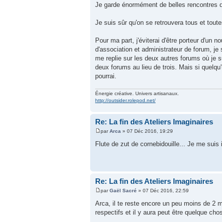
Je garde énormément de belles rencontres de 
Je suis sûr qu'on se retrouvera tous et toutes 
Pour ma part, j'éviterai d'être porteur d'u
d'association et administrateur de forum, je
me replie sur les deux autres forums où je s
deux forums au lieu de trois. Mais si quelqu'
pourrai.
Énergie créative. Univers artisanaux.
http://outsider.rolepod.net/
Re: La fin des Ateliers Imaginaires
par
Arca
» 07 Déc 2016, 19:29
Flute de zut de cornebidouille... Je me suis 
Re: La fin des Ateliers Imaginaires
par
Gaël Sacré
» 07 Déc 2016, 22:59
Arca, il te reste encore un peu moins de 2 
respectifs et il y aura peut être quelque ch