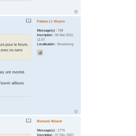
Fabien | L'Alcyon
Message(s) :
788
Inscription :
06 Mai 2010,
11:07
Localisation :
Strasbourg
rs pour le forum,
, avec ou sans
res ont montré
uvrir ailleurs
Romaric Briand
Message(s) :
2776
Inscription :
07 Déc 2007,