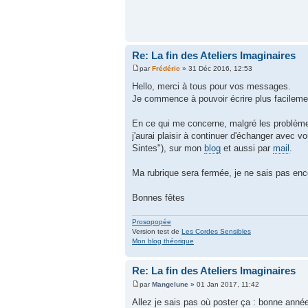
Re: La fin des Ateliers Imaginaires
par
Frédéric
» 31 Déc 2016, 12:53
Hello, merci à tous pour vos messages.
Je commence à pouvoir écrire plus facilemen
En ce qui me concerne, malgré les problèmes
j'aurai plaisir à continuer d'échanger avec 
Sintes"), sur mon
blog
et aussi par
mail
.
Ma rubrique sera fermée, je ne sais pas encore
Bonnes fêtes
Prosopopée
Version test de
Les Cordes Sensibles
Mon blog théorique
Re: La fin des Ateliers Imaginaires
par
Mangelune
» 01 Jan 2017, 11:42
Allez je sais pas où poster ça : bonne année