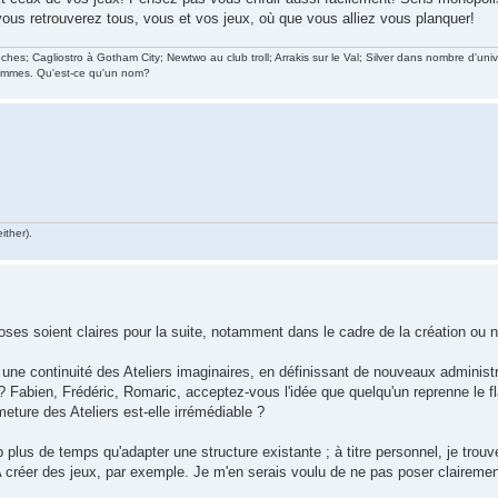
vous retrouverez tous, vous et vos jeux, où que vous alliez vous planquer!
s; Cagliostro à Gotham City; Newtwo au club troll; Arrakis sur le Val; Silver dans nombre d'uni
hommes. Qu'est-ce qu'un nom?
ither).
ses soient claires pour la suite, notamment dans le cadre de la création ou n
une continuité des Ateliers imaginaires, en définissant de nouveaux administr
 ? Fabien, Frédéric, Romaric, acceptez-vous l'idée que quelqu'un reprenne le 
meture des Ateliers est-elle irrémédiable ?
plus de temps qu'adapter une structure existante ; à titre personnel, je trouv
 A créer des jeux, par exemple. Je m'en serais voulu de ne pas poser clairemen