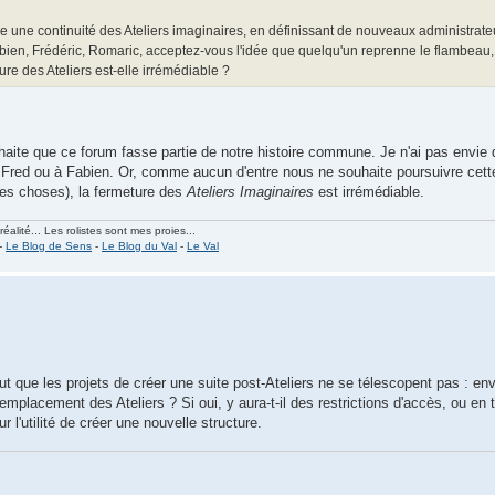
 une continuité des Ateliers imaginaires, en définissant de nouveaux administrateu
abien, Frédéric, Romaric, acceptez-vous l'idée que quelqu'un reprenne le flambeau
ure des Ateliers est-elle irrémédiable ?
uhaite que ce forum fasse partie de notre histoire commune. Je n'ai pas envie 
à Fred ou à Fabien. Or, comme aucun d'entre nous ne souhaite poursuivre cett
tres choses), la fermeture des
Ateliers Imaginaires
est irrémédiable.
alité... Les rolistes sont mes proies...
-
Le Blog de Sens
-
Le Blog du Val
-
Le Val
t que les projets de créer une suite post-Ateliers ne se télescopent pas : en
emplacement des Ateliers ? Si oui, y aura-t-il des restrictions d'accès, ou en 
 l'utilité de créer une nouvelle structure.