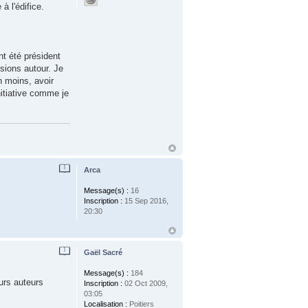
à l'édifice.
nt été président
ssions autour. Je
n moins, avoir
nitiative comme je
Arca
Message(s) :
16
Inscription :
15 Sep 2016,
20:30
Gaël Sacré
Message(s) :
184
urs auteurs
Inscription :
02 Oct 2009,
03:05
Localisation :
Poitiers