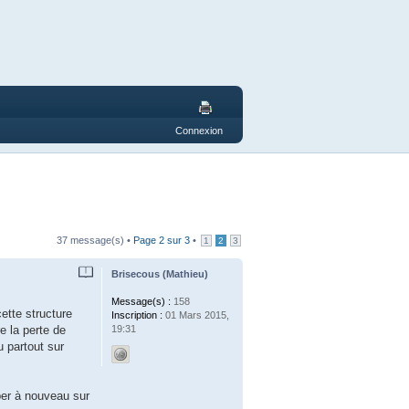
Connexion
37 message(s) •
Page
2
sur
3
•
1
2
3
Brisecous (Mathieu)
Message(s) :
158
ette structure
Inscription :
01 Mars 2015,
19:31
e la perte de
u partout sur
per à nouveau sur