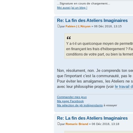
...Signature en cours de chargement...
Moi aussi j'ai un blog !
Re: La fin des Ateliers Imaginaires
par
Fabien | L'Alcyon
» 06 Déc 2016, 13:15
Y a-t-il un quelconque moyen de permettre
en finançant les frais d'hébergement ? F
conditions de votre part, ou bien la fermet
Non, résolument, non. Je comprends ton senti
que l'important c'est la communauté, pas le 
Pour éviter les amalgames, les Ateliers ne s
avec leur philosophie propre (voir
le travail 
Commander mes jeux
Ma page Facebook
Ma sélection de jdr indépendants
à essayer
Re: La fin des Ateliers Imaginaires
par
Romaric Briand
» 06 Déc 2016, 13:18