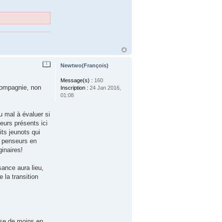
Newtwo(François)
Message(s) :
160
 compagnie, non
Inscription :
24 Jan 2016,
01:08
du mal à évaluer si
eurs présents ici
its jeunots qui
de penseurs en
ginaires!
ance aura lieu,
la transition
ise de moins en