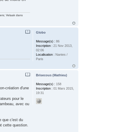
vers; Velaak dans
Globo
Message(s) :
86
Inscription :
21 Nov 2013,
02:06
Localisation :
Nantes /
Paris
Brisecous (Mathieu)
Message(s) :
158
on-création d'une
Inscription :
01 Mars 2015,
19:31
ateurs pour le
flambeau, avec ou
e que c'est du
t cette question.