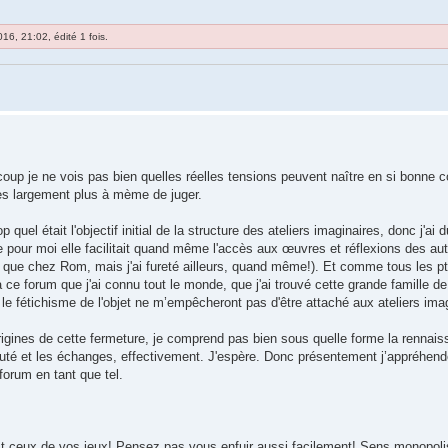
16, 21:02, édité 1 fois.
coup je ne vois pas bien quelles réelles tensions peuvent naître en si bonne
tes largement plus à mème de juger.
p quel était l'objectif initial de la structure des ateliers imaginaires, donc j'ai 
e pour moi elle facilitait quand même l'accès aux œuvres et réflexions des aut
e que chez Rom, mais j'ai fureté ailleurs, quand même!). Et comme tous les pt
à ce forum que j'ai connu tout le monde, que j'ai trouvé cette grande famille 
 le fétichisme de l'objet ne m’empêcheront pas d'être attaché aux ateliers ima
igines de cette fermeture, je comprend pas bien sous quelle forme la rennaiss
té et les échanges, effectivement. J'espère. Donc présentement j’appréhende 
 forum en tant que tel.
 Et ceux de vos jeux! Pensez pas vous enfuir aussi facilement! Sens monopol