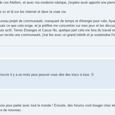
ces Ateliers, et avec ma modeste rubrique, j'espère avoir apporté une pierre 
ici et là sur les internet et dans la vraie vie.
n nouveau projet de communauté, manquant de temps et d'énergie pour cela. Aya
 sais ce que cela exige, et je préfère me concentrer sur mes jeux et les discu
uis actif, Terres Etranges et Casus No, quelque part cela me fera du travail e
un recrée une communauté, j'irai lire avec un grand intérêt et je soutiendrai l'i
inscris il y a un mois pour pouvoir vous dire des trucs à tous :S
mois pour parler avec tout le monde ! Ensuite, des forums vont bouger chez le
ose de nouveau.