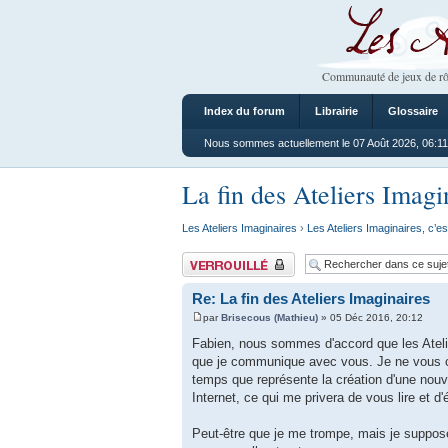
Les Ateliers
Communauté de jeux de rô
Index du forum
Librairie
Glossaire
Nous sommes actuellement le 07 Août 2026, 06:11
La fin des Ateliers Imagi
Les Ateliers Imaginaires
›
Les Ateliers Imaginaires, c’es
Sujet verrouillé
Re: La fin des Ateliers Imaginaires
par
Brisecous (Mathieu)
» 05 Déc 2016, 20:12
Fabien, nous sommes d'accord que les Atelier
que je communique avec vous. Je ne vous con
temps que représente la création d'une nouv
Internet, ce qui me privera de vous lire et d
Peut-être que je me trompe, mais je suppose