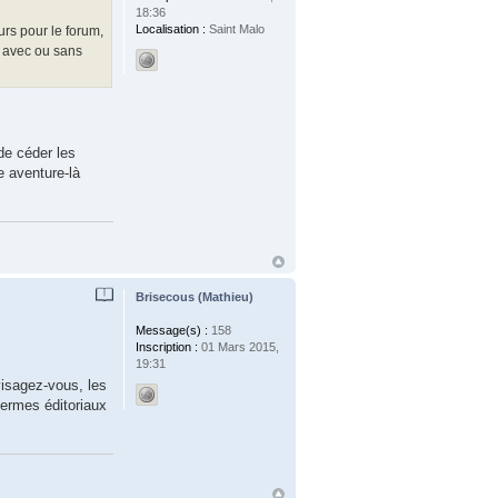
18:36
Localisation :
Saint Malo
rs pour le forum,
, avec ou sans
de céder les
e aventure-là
Brisecous (Mathieu)
Message(s) :
158
Inscription :
01 Mars 2015,
19:31
visagez-vous, les
termes éditoriaux