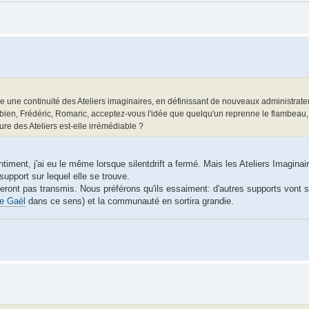
 une continuité des Ateliers imaginaires, en définissant de nouveaux administrateu
abien, Frédéric, Romaric, acceptez-vous l'idée que quelqu'un reprenne le flambeau
ure des Ateliers est-elle irrémédiable ?
ment, j'ai eu le même lorsque silentdrift a fermé. Mais les Ateliers Imaginai
support sur lequel elle se trouve.
eront pas transmis. Nous préférons qu'ils essaiment: d'autres supports vont s'o
de Gaël
dans ce sens) et la communauté en sortira grandie.