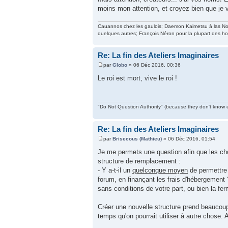
moins mon attention, et croyez bien que je 
Cauannos chez les gaulois; Daemon Kaimetsu à las Noche
quelques autres; François Néron pour la plupart des 
Re: La fin des Ateliers Imaginaires
par
Globo
» 06 Déc 2016, 00:36
Le roi est mort, vive le roi !
"Do Not Question Authority" (because they don't know e
Re: La fin des Ateliers Imaginaires
par
Brisecous (Mathieu)
» 06 Déc 2016, 01:54
Je me permets une question afin que les cho
structure de remplacement :
- Y a-t-il un
quelconque moyen
de permettre 
forum, en finançant les frais d'hébergement
sans conditions de votre part, ou bien la fer
Créer une nouvelle structure prend beaucoup 
temps qu'on pourrait utiliser à autre chose.