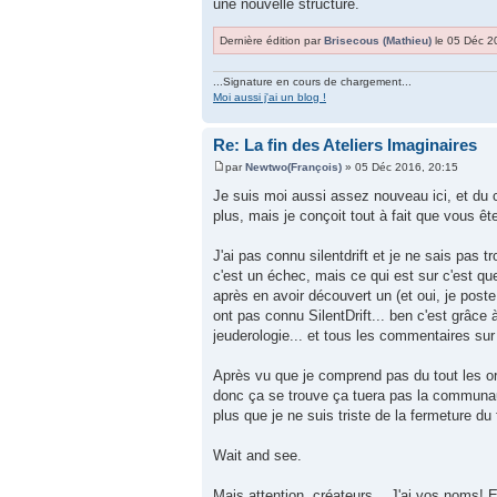
une nouvelle structure.
Dernière édition par
Brisecous (Mathieu)
le 05 Déc 20
...Signature en cours de chargement...
Moi aussi j'ai un blog !
Re: La fin des Ateliers Imaginaires
par
Newtwo(François)
» 05 Déc 2016, 20:15
Je suis moi aussi assez nouveau ici, et du 
plus, mais je conçoit tout à fait que vous ê
J'ai pas connu silentdrift et je ne sais pas tro
c'est un échec, mais ce qui est sur c'est qu
après en avoir découvert un (et oui, je post
ont pas connu SilentDrift... ben c'est grâce 
jeuderologie... et tous les commentaires sur
Après vu que je comprend pas du tout les or
donc ça se trouve ça tuera pas la communau
plus que je ne suis triste de la fermeture du
Wait and see.
Mais attention, créateurs... J'ai vos noms!