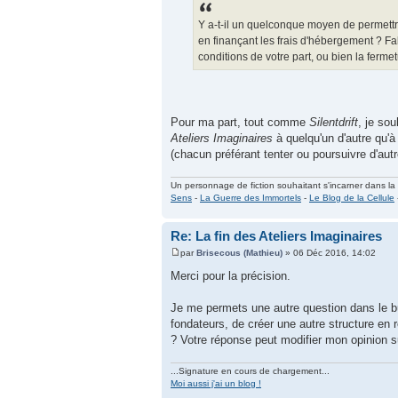
Y a-t-il un quelconque moyen de permettre
en finançant les frais d'hébergement ? F
conditions de votre part, ou bien la fermet
Pour ma part, tout comme
Silentdrift
, je so
Ateliers Imaginaires
à quelqu'un d'autre qu'
(chacun préférant tenter ou poursuivre d'au
Un personnage de fiction souhaitant s'incarner dans la ré
Sens
-
La Guerre des Immortels
-
Le Blog de la Cellule
Re: La fin des Ateliers Imaginaires
par
Brisecous (Mathieu)
» 06 Déc 2016, 14:02
Merci pour la précision.
Je me permets une autre question dans le bu
fondateurs, de créer une autre structure en r
? Votre réponse peut modifier mon opinion sur
...Signature en cours de chargement...
Moi aussi j'ai un blog !