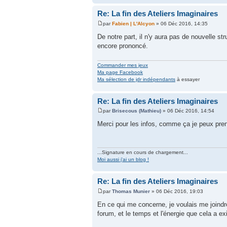
Re: La fin des Ateliers Imaginaires
par
Fabien | L'Alcyon
» 06 Déc 2016, 14:35
De notre part, il n'y aura pas de nouvelle 
encore prononcé.
Commander mes jeux
Ma page Facebook
Ma sélection de jdr indépendants
à essayer
Re: La fin des Ateliers Imaginaires
par
Brisecous (Mathieu)
» 06 Déc 2016, 14:54
Merci pour les infos, comme ça je peux pre
...Signature en cours de chargement...
Moi aussi j'ai un blog !
Re: La fin des Ateliers Imaginaires
par
Thomas Munier
» 06 Déc 2016, 19:03
En ce qui me concerne, je voulais me joindre
forum, et le temps et l'énergie que cela a ex