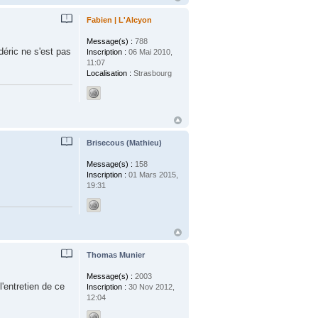
Fabien | L'Alcyon
Message(s) :
788
déric ne s'est pas
Inscription :
06 Mai 2010,
11:07
Localisation :
Strasbourg
Brisecous (Mathieu)
Message(s) :
158
Inscription :
01 Mars 2015,
19:31
Thomas Munier
Message(s) :
2003
'entretien de ce
Inscription :
30 Nov 2012,
12:04