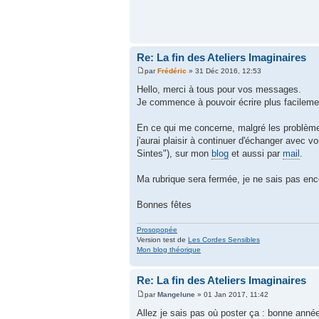
Re: La fin des Ateliers Imaginaires
par
Frédéric
» 31 Déc 2016, 12:53
Hello, merci à tous pour vos messages.
Je commence à pouvoir écrire plus facilemen
En ce qui me concerne, malgré les problèmes
j'aurai plaisir à continuer d'échanger avec 
Sintes"), sur mon
blog
et aussi par
mail
.
Ma rubrique sera fermée, je ne sais pas encore
Bonnes fêtes
Prosopopée
Version test de
Les Cordes Sensibles
Mon blog théorique
Re: La fin des Ateliers Imaginaires
par
Mangelune
» 01 Jan 2017, 11:42
Allez je sais pas où poster ça : bonne année