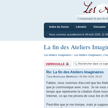
Les Ateliers
Communauté de jeux de rô
Index du forum
Librairie
Glossaire
Nous sommes actuellement le 08 Août 2026, 11:38
La fin des Ateliers Imagi
Les Ateliers Imaginaires
›
Les Ateliers Imaginaires, c’es
Sujet verrouillé
Re: La fin des Ateliers Imaginaires
par
Brisecous (Mathieu)
» 05 Déc 2016, 20:12
Fabien, nous sommes d'accord que les Atelier
que je communique avec vous. Je ne vous con
temps que représente la création d'une nouv
Internet, ce qui me privera de vous lire et d
Peut-être que je me trompe, mais je suppose