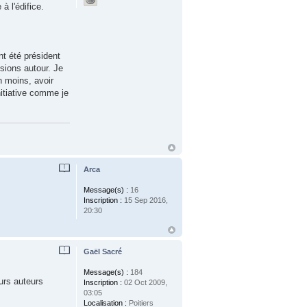
à l'édifice.
nt été président
ssions autour. Je
n moins, avoir
nitiative comme je
Arca
Message(s) :
16
Inscription :
15 Sep 2016,
20:30
Gaël Sacré
Message(s) :
184
urs auteurs
Inscription :
02 Oct 2009,
03:05
Localisation :
Poitiers