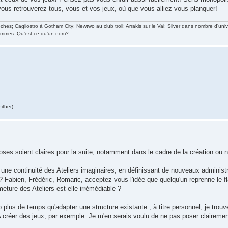
vous retrouverez tous, vous et vos jeux, où que vous alliez vous planquer!
s; Cagliostro à Gotham City; Newtwo au club troll; Arrakis sur le Val; Silver dans nombre d'uni
hommes. Qu'est-ce qu'un nom?
ither).
ses soient claires pour la suite, notamment dans le cadre de la création ou n
une continuité des Ateliers imaginaires, en définissant de nouveaux administr
 ? Fabien, Frédéric, Romaric, acceptez-vous l'idée que quelqu'un reprenne le 
meture des Ateliers est-elle irrémédiable ?
plus de temps qu'adapter une structure existante ; à titre personnel, je trouv
 A créer des jeux, par exemple. Je m'en serais voulu de ne pas poser clairemen