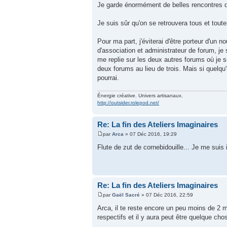
Je garde énormément de belles rencontres de 
Je suis sûr qu'on se retrouvera tous et toutes 
Pour ma part, j'éviterai d'être porteur d'u
d'association et administrateur de forum, je
me replie sur les deux autres forums où je s
deux forums au lieu de trois. Mais si quelqu'
pourrai.
Énergie créative. Univers artisanaux.
http://outsider.rolepod.net/
Re: La fin des Ateliers Imaginaires
par
Arca
» 07 Déc 2016, 19:29
Flute de zut de cornebidouille... Je me suis 
Re: La fin des Ateliers Imaginaires
par
Gaël Sacré
» 07 Déc 2016, 22:59
Arca, il te reste encore un peu moins de 2 
respectifs et il y aura peut être quelque ch