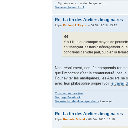
...Signature en cours de chargement...
Moi aussi j'ai un blog !
Re: La fin des Ateliers Imaginaires
par
Fabien | L'Alcyon
» 06 Déc 2016, 13:15
Y a-t-il un quelconque moyen de permettre
en finançant les frais d'hébergement ? F
conditions de votre part, ou bien la fermet
Non, résolument, non. Je comprends ton senti
que l'important c'est la communauté, pas le 
Pour éviter les amalgames, les Ateliers ne s
avec leur philosophie propre (voir
le travail 
Commander mes jeux
Ma page Facebook
Ma sélection de jdr indépendants
à essayer
Re: La fin des Ateliers Imaginaires
par
Romaric Briand
» 06 Déc 2016, 13:18