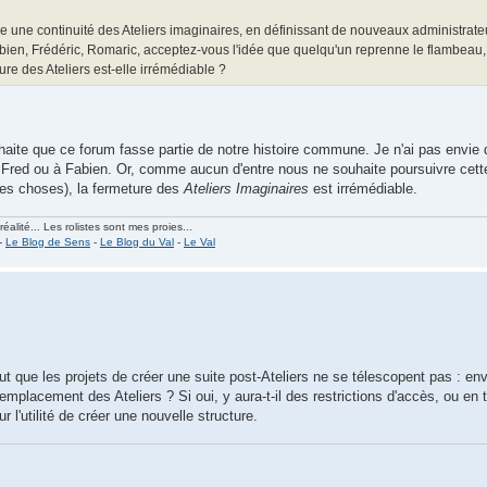
 une continuité des Ateliers imaginaires, en définissant de nouveaux administrateu
abien, Frédéric, Romaric, acceptez-vous l'idée que quelqu'un reprenne le flambeau
ure des Ateliers est-elle irrémédiable ?
uhaite que ce forum fasse partie de notre histoire commune. Je n'ai pas envie 
à Fred ou à Fabien. Or, comme aucun d'entre nous ne souhaite poursuivre cett
tres choses), la fermeture des
Ateliers Imaginaires
est irrémédiable.
alité... Les rolistes sont mes proies...
-
Le Blog de Sens
-
Le Blog du Val
-
Le Val
t que les projets de créer une suite post-Ateliers ne se télescopent pas : en
emplacement des Ateliers ? Si oui, y aura-t-il des restrictions d'accès, ou en 
 l'utilité de créer une nouvelle structure.