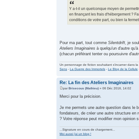
Y a-t-il un quelconque moyen de permettre
en finançant les frais d'hébergement ? F
conditions de votre part, ou bien la fermet
Pour ma part, tout comme
Silentdrift
, je so
Ateliers Imaginaires
à quelqu'un d'autre qu'
(chacun préférant tenter ou poursuivre d'au
Un personnage de fiction souhaitant s'incarner dans la ré
Sens
-
La Guerre des Immortels
-
Le Blog de la Cellule
Re: La fin des Ateliers Imaginaires
par
Brisecous (Mathieu)
» 06 Déc 2016, 14:02
Merci pour la précision.
Je me permets une autre question dans le bu
fondateurs, de créer une autre structure en r
? Votre réponse peut modifier mon opinion sur
...Signature en cours de chargement...
Moi aussi j'ai un blog !