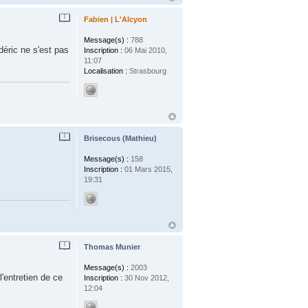
Fabien | L'Alcyon
Message(s) :
788
déric ne s'est pas
Inscription :
06 Mai 2010,
11:07
Localisation :
Strasbourg
Brisecous (Mathieu)
Message(s) :
158
Inscription :
01 Mars 2015,
19:31
Thomas Munier
Message(s) :
2003
'entretien de ce
Inscription :
30 Nov 2012,
12:04