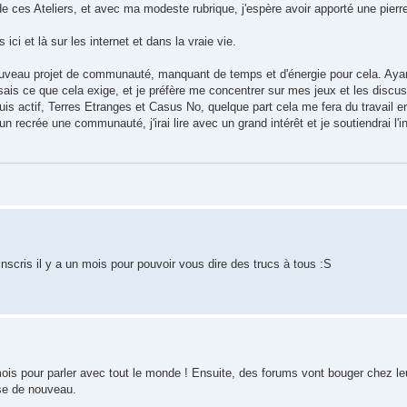
ces Ateliers, et avec ma modeste rubrique, j'espère avoir apporté une pierre 
ici et là sur les internet et dans la vraie vie.
n nouveau projet de communauté, manquant de temps et d'énergie pour cela. Aya
 sais ce que cela exige, et je préfère me concentrer sur mes jeux et les discu
uis actif, Terres Etranges et Casus No, quelque part cela me fera du travail e
un recrée une communauté, j'irai lire avec un grand intérêt et je soutiendrai l'i
inscris il y a un mois pour pouvoir vous dire des trucs à tous :S
mois pour parler avec tout le monde ! Ensuite, des forums vont bouger chez le
ose de nouveau.