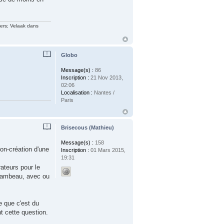
vers; Velaak dans
Globo
Message(s) :
86
Inscription :
21 Nov 2013,
02:06
Localisation :
Nantes /
Paris
Brisecous (Mathieu)
Message(s) :
158
on-création d'une
Inscription :
01 Mars 2015,
19:31
ateurs pour le
flambeau, avec ou
e que c'est du
t cette question.