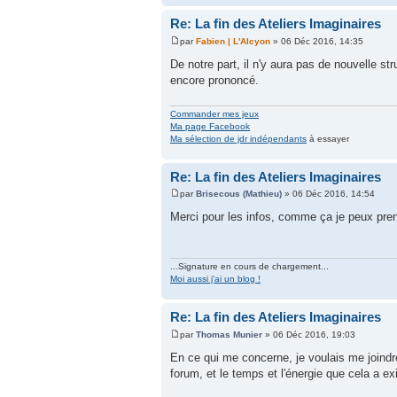
Re: La fin des Ateliers Imaginaires
par
Fabien | L'Alcyon
» 06 Déc 2016, 14:35
De notre part, il n'y aura pas de nouvelle 
encore prononcé.
Commander mes jeux
Ma page Facebook
Ma sélection de jdr indépendants
à essayer
Re: La fin des Ateliers Imaginaires
par
Brisecous (Mathieu)
» 06 Déc 2016, 14:54
Merci pour les infos, comme ça je peux pre
...Signature en cours de chargement...
Moi aussi j'ai un blog !
Re: La fin des Ateliers Imaginaires
par
Thomas Munier
» 06 Déc 2016, 19:03
En ce qui me concerne, je voulais me joindre
forum, et le temps et l'énergie que cela a ex