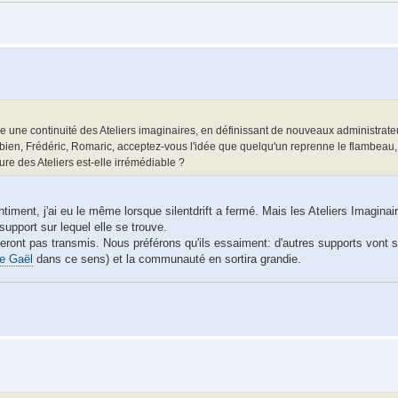
 une continuité des Ateliers imaginaires, en définissant de nouveaux administrateu
abien, Frédéric, Romaric, acceptez-vous l'idée que quelqu'un reprenne le flambeau
ure des Ateliers est-elle irrémédiable ?
ment, j'ai eu le même lorsque silentdrift a fermé. Mais les Ateliers Imaginai
support sur lequel elle se trouve.
eront pas transmis. Nous préférons qu'ils essaiment: d'autres supports vont s'o
de Gaël
dans ce sens) et la communauté en sortira grandie.