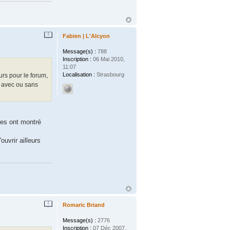
Fabien | L'Alcyon
Message(s) :
788
Inscription :
06 Mai 2010,
11:07
Localisation :
Strasbourg
rs pour le forum,
, avec ou sans
res ont montré
uvrir ailleurs
Romaric Briand
Message(s) :
2776
Inscription :
07 Déc 2007,