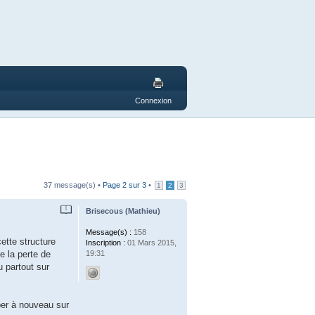
Connexion
37 message(s) •
Page
2
sur
3
•
1
2
3
Brisecous (Mathieu)
Message(s) :
158
ette structure
Inscription :
01 Mars 2015,
19:31
e la perte de
u partout sur
per à nouveau sur