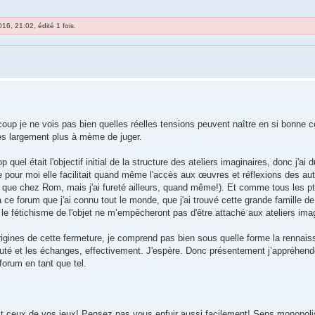
16, 21:02, édité 1 fois.
coup je ne vois pas bien quelles réelles tensions peuvent naître en si bonne
tes largement plus à mème de juger.
p quel était l'objectif initial de la structure des ateliers imaginaires, donc j'ai 
e pour moi elle facilitait quand même l'accès aux œuvres et réflexions des aut
e que chez Rom, mais j'ai fureté ailleurs, quand même!). Et comme tous les pt
à ce forum que j'ai connu tout le monde, que j'ai trouvé cette grande famille 
 le fétichisme de l'objet ne m’empêcheront pas d'être attaché aux ateliers ima
igines de cette fermeture, je comprend pas bien sous quelle forme la rennaiss
té et les échanges, effectivement. J'espère. Donc présentement j’appréhende 
 forum en tant que tel.
 Et ceux de vos jeux! Pensez pas vous enfuir aussi facilement! Sens monopol