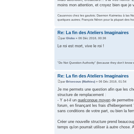
moins mon attention, et croyez bien que je 
Cauannos chez les gaulois; Daemon Kaimetsu à las Noche
quelques autres; François Néron pour la plupart des 
Re: La fin des Ateliers Imaginaires
par
Globo
» 06 Déc 2016, 00:36
Le roi est mort, vive le roi !
"Do Not Question Authority" (because they don't know e
Re: La fin des Ateliers Imaginaires
par
Brisecous (Mathieu)
» 06 Déc 2016, 01:54
Je me permets une question afin que les cho
structure de remplacement :
- Y a-t-il un
quelconque moyen
de permettre 
forum, en finançant les frais d'hébergement
sans conditions de votre part, ou bien la fer
Créer une nouvelle structure prend beaucoup 
temps qu'on pourrait utiliser à autre chose.