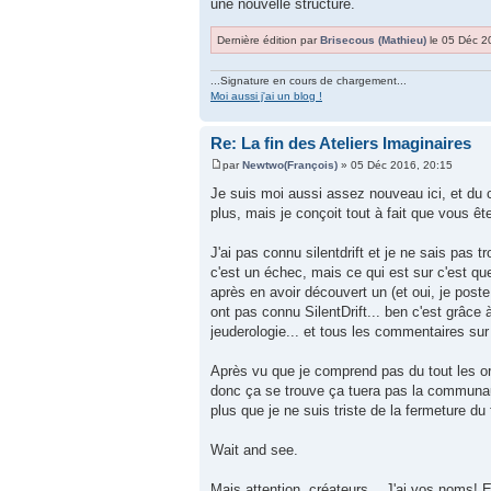
une nouvelle structure.
Dernière édition par
Brisecous (Mathieu)
le 05 Déc 20
...Signature en cours de chargement...
Moi aussi j'ai un blog !
Re: La fin des Ateliers Imaginaires
par
Newtwo(François)
» 05 Déc 2016, 20:15
Je suis moi aussi assez nouveau ici, et du 
plus, mais je conçoit tout à fait que vous ê
J'ai pas connu silentdrift et je ne sais pas tro
c'est un échec, mais ce qui est sur c'est qu
après en avoir découvert un (et oui, je post
ont pas connu SilentDrift... ben c'est grâce 
jeuderologie... et tous les commentaires sur
Après vu que je comprend pas du tout les or
donc ça se trouve ça tuera pas la communau
plus que je ne suis triste de la fermeture du
Wait and see.
Mais attention, créateurs... J'ai vos noms!