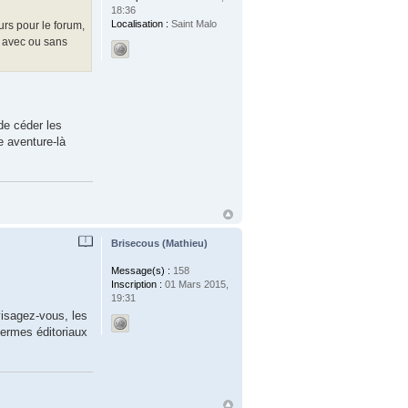
18:36
Localisation :
Saint Malo
rs pour le forum,
, avec ou sans
de céder les
e aventure-là
Brisecous (Mathieu)
Message(s) :
158
Inscription :
01 Mars 2015,
19:31
visagez-vous, les
termes éditoriaux