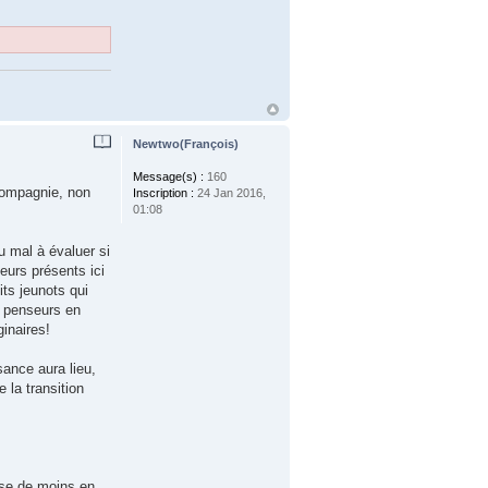
Newtwo(François)
Message(s) :
160
 compagnie, non
Inscription :
24 Jan 2016,
01:08
du mal à évaluer si
eurs présents ici
its jeunots qui
de penseurs en
ginaires!
ance aura lieu,
la transition
ise de moins en