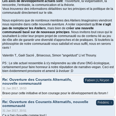
Les axes de développement actuels sont
: l'ouverture, la vulgarisation, la
rencontre, l'entraide, la communication et la théorie.
Vous trouverez des informations détaillées sur les principes et la politique de la
communauté directement sur le site.
Nous espérons que de nombreux membres des Ateliers Imaginaires viendront
nous rejoindre dans cette nouvelle aventure. A noter cependant qu'
il ne s'agit
pas de remplacer les Ateliers
, mais bien de
créer une nouvelle
communauté basé sur de nouveaux principes
. Nous invitons tout ceux qui le
souhaitent à créer leur propre projet de communauté ou de contenu lié au jeu
de rôle afin de garantir une diversité d'approches et de pratiques. Si toutefois la
philosophie de notre communauté vous satisfait et vous suffit, nous en serons
ravis !
Valentin T., Gaël Sacré , Brisecous, Simon "angeldust" LI et Thouny.
PS : Le site actuel ressemble à s'y méprendre au site d'une ONG écologique,
certainement pour faire honneur à notre réputation de narrativo-vegan. Ceci est
bien évidemment provisoire et amené à évoluer :D
Re: Ouverture des Courants Alternatifs,
↓
Fabien | L'Alcyon
nouvelle communauté
31 Jan 2017, 19:53
Bravo pour cette initiative et bon courage pour le développement du forum !
Re: Ouverture des Courants Alternatifs, nouvelle
↓
Frédéric
communauté
31 Jan 2017, 20:51
Ça a l'air chouette comme tout !