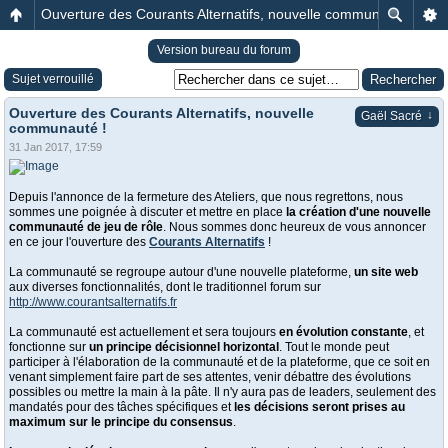
Ouverture des Courants Alternatifs, nouvelle communauté !
Version bureau du forum
Sujet verrouillé
Ouverture des Courants Alternatifs, nouvelle
↓
Gaël Sacré
communauté !
31 Jan 2017, 17:59
Depuis l'annonce de la fermeture des Ateliers, que nous regrettons, nous
sommes une poignée à discuter et mettre en place
la création d'une nouvelle
communauté de jeu de rôle
. Nous sommes donc heureux de vous annoncer
en ce jour l'ouverture des
Courants Alternatifs
!
La communauté se regroupe autour d'une nouvelle plateforme,
un site web
aux diverses fonctionnalités, dont le traditionnel forum sur
http://www.courantsalternatifs.fr
La communauté est actuellement et sera toujours
en évolution constante
, et
fonctionne sur
un principe décisionnel horizontal
. Tout le monde peut
participer à l'élaboration de la communauté et de la plateforme, que ce soit en
venant simplement faire part de ses attentes, venir débattre des évolutions
possibles ou mettre la main à la pâte. Il n'y aura pas de leaders, seulement des
mandatés pour des tâches spécifiques et
les décisions seront prises au
maximum sur le principe du consensus
.