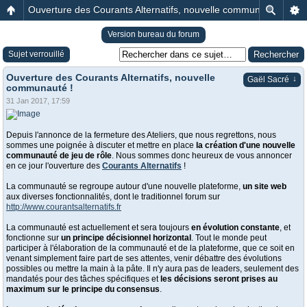
Ouverture des Courants Alternatifs, nouvelle communauté !
Version bureau du forum
Sujet verrouillé
Ouverture des Courants Alternatifs, nouvelle
↓
Gaël Sacré
communauté !
31 Jan 2017, 17:59
Depuis l'annonce de la fermeture des Ateliers, que nous regrettons, nous
sommes une poignée à discuter et mettre en place
la création d'une nouvelle
communauté de jeu de rôle
. Nous sommes donc heureux de vous annoncer
en ce jour l'ouverture des
Courants Alternatifs
!
La communauté se regroupe autour d'une nouvelle plateforme,
un site web
aux diverses fonctionnalités, dont le traditionnel forum sur
http://www.courantsalternatifs.fr
La communauté est actuellement et sera toujours
en évolution constante
, et
fonctionne sur
un principe décisionnel horizontal
. Tout le monde peut
participer à l'élaboration de la communauté et de la plateforme, que ce soit en
venant simplement faire part de ses attentes, venir débattre des évolutions
possibles ou mettre la main à la pâte. Il n'y aura pas de leaders, seulement des
mandatés pour des tâches spécifiques et
les décisions seront prises au
maximum sur le principe du consensus
.