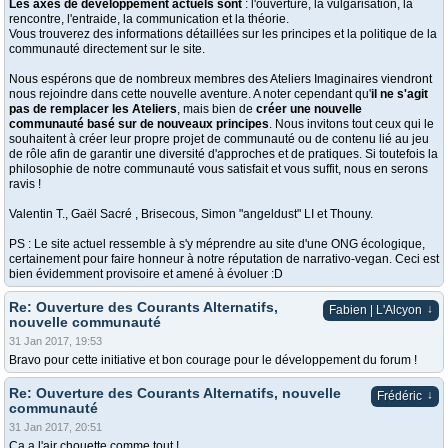
Les axes de développement actuels sont
: l'ouverture, la vulgarisation, la
rencontre, l'entraide, la communication et la théorie.
Vous trouverez des informations détaillées sur les principes et la politique de la
communauté directement sur le site.
Nous espérons que de nombreux membres des Ateliers Imaginaires viendront
nous rejoindre dans cette nouvelle aventure. A noter cependant qu'
il ne s'agit
pas de remplacer les Ateliers
, mais bien de
créer une nouvelle
communauté basé sur de nouveaux principes
. Nous invitons tout ceux qui le
souhaitent à créer leur propre projet de communauté ou de contenu lié au jeu
de rôle afin de garantir une diversité d'approches et de pratiques. Si toutefois la
philosophie de notre communauté vous satisfait et vous suffit, nous en serons
ravis !
Valentin T., Gaël Sacré , Brisecous, Simon "angeldust" LI et Thouny.
PS : Le site actuel ressemble à s'y méprendre au site d'une ONG écologique,
certainement pour faire honneur à notre réputation de narrativo-vegan. Ceci est
bien évidemment provisoire et amené à évoluer :D
Re: Ouverture des Courants Alternatifs,
↓
Fabien | L'Alcyon
nouvelle communauté
31 Jan 2017, 19:53
Bravo pour cette initiative et bon courage pour le développement du forum !
Re: Ouverture des Courants Alternatifs, nouvelle
↓
Frédéric
communauté
31 Jan 2017, 20:51
Ça a l'air chouette comme tout !