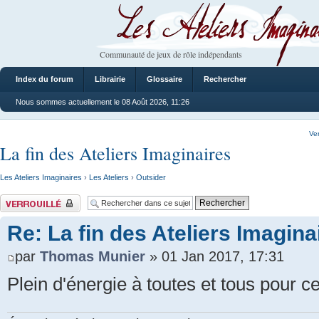
Les Ateliers Imaginaires
Communauté de jeux de rôle indépendants
Index du forum
Librairie
Glossaire
Rechercher
Nous sommes actuellement le 08 Août 2026, 11:26
Ve
La fin des Ateliers Imaginaires
Les Ateliers Imaginaires
›
Les Ateliers
›
Outsider
Sujet verrouillé
Re: La fin des Ateliers Imagina
par
Thomas Munier
» 01 Jan 2017, 17:31
Plein d'énergie à toutes et tous pour c