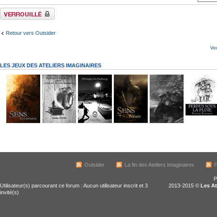
Sujet verrouillé
Retour vers Outsider
Ve
LES JEUX DES ATELIERS IMAGINAIRES
Outsider
La fin des Ateliers Imaginaires
F
P
Utilisateur(s) parcourant ce forum : Aucun utilisateur inscrit et 3
2013-2015 ©
Les At
invité(s)