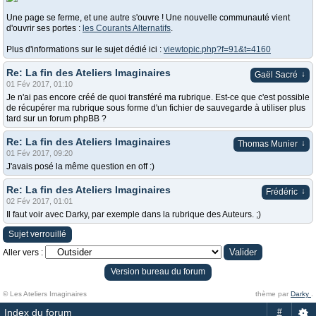
Une page se ferme, et une autre s'ouvre ! Une nouvelle communauté vient
d'ouvrir ses portes :
les Courants Alternatifs
.
Plus d'informations sur le sujet dédié ici :
viewtopic.php?f=91&t=4160
Re: La fin des Ateliers Imaginaires
↓
Gaël Sacré
01 Fév 2017, 01:10
Je n'ai pas encore créé de quoi transféré ma rubrique. Est-ce que c'est possible
de récupérer ma rubrique sous forme d'un fichier de sauvegarde à utiliser plus
tard sur un forum phpBB ?
Re: La fin des Ateliers Imaginaires
↓
Thomas Munier
01 Fév 2017, 09:20
J'avais posé la même question en off :)
Re: La fin des Ateliers Imaginaires
↓
Frédéric
02 Fév 2017, 01:01
Il faut voir avec Darky, par exemple dans la rubrique des Auteurs. ;)
Sujet verrouillé
Aller vers :
Version bureau du forum
© Les Ateliers Imaginaires
thème par
Darky
.
Index du forum
#