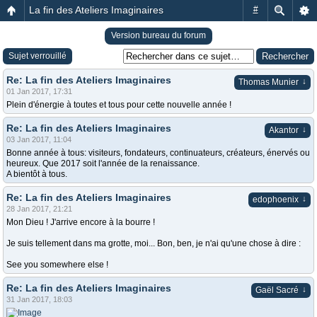
La fin des Ateliers Imaginaires
#
Version bureau du forum
Sujet verrouillé
Re: La fin des Ateliers Imaginaires
↓
Thomas Munier
01 Jan 2017, 17:31
Plein d'énergie à toutes et tous pour cette nouvelle année !
Re: La fin des Ateliers Imaginaires
↓
Akantor
03 Jan 2017, 11:04
Bonne année à tous: visiteurs, fondateurs, continuateurs, créateurs, énervés ou
heureux. Que 2017 soit l'année de la renaissance.
A bientôt à tous.
Re: La fin des Ateliers Imaginaires
↓
edophoenix
28 Jan 2017, 21:21
Mon Dieu ! J'arrive encore à la bourre !
Je suis tellement dans ma grotte, moi... Bon, ben, je n'ai qu'une chose à dire :
See you somewhere else !
Re: La fin des Ateliers Imaginaires
↓
Gaël Sacré
31 Jan 2017, 18:03