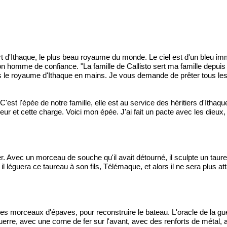
rt d'Ithaque, le plus beau royaume du monde. Le ciel est d'un bleu imm
on homme de confiance. "La famille de Callisto sert ma famille depuis 
nes le royaume d'Ithaque en mains. Je vous demande de prêter tous le
C'est l'épée de notre famille, elle est au service des héritiers d'Ith
r et cette charge. Voici mon épée. J'ai fait un pacte avec les dieux, 
vier. Avec un morceau de souche qu'il avait détourné, il sculpte un tau
, il léguera ce taureau à son fils, Télémaque, et alors il ne sera plus 
 des morceaux d'épaves, pour reconstruire le bateau. L'oracle de la gue
guerre, avec une corne de fer sur l'avant, avec des renforts de métal, 