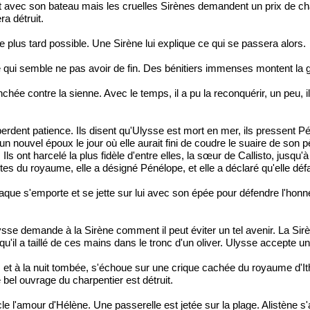
 avec son bateau mais les cruelles Sirènes demandent un prix de chair
a détruit.
 plus tard possible. Une Sirène lui explique ce qui se passera alors.
qui semble ne pas avoir de fin. Des bénitiers immenses montent la ga
enchée contre la sienne. Avec le temps, il a pu la reconquérir, un peu,
rdent patience. Ils disent qu'Ulysse est mort en mer, ils pressent P
 nouvel époux le jour où elle aurait fini de coudre le suaire de son pè
ls ont harcelé la plus fidèle d'entre elles, la sœur de Callisto, jusqu
es du royaume, elle a désigné Pénélope, et elle a déclaré qu'elle défa
que s'emporte et se jette sur lui avec son épée pour défendre l'honne
sse demande à la Sirène comment il peut éviter un tel avenir. La Sirène 
t qu'il a taillé de ces mains dans le tronc d'un oliver. Ulysse accepte 
e, et à la nuit tombée, s'échoue sur une crique cachée du royaume d'
e bel ouvrage du charpentier est détruit.
e l'amour d'Hélène. Une passerelle est jetée sur la plage. Alistène s