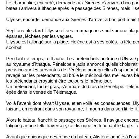
Le charpentier, encordé, demande aux Sirènes d'arriver à bon port
bateau arrivera à Ithaque après le passage des Sirènes, mais il ser
Ulysse, encordé, demande aux Sirènes d'arriver à bon port mais le
Sept ans plus tard. Ulysse et ses compagnons sont sur une plage 
éparses, léchées par les vagues.
Ulysse est allongé sur la plage, Hélène est à ses côtés, la tête p
scorbut.
Pendant ce temps, à Ithaque. Les prétendants au trône d'Ulysse pe
au royaume d'Ithaque. Pénélope a jadis annoncé qu'elle choisirait un
pression sur les servantes de Pénélope pour qu'elles l'espionnent. I
ravagé par les prétendants, où brûle le méchoui des meilleures bêt
les prétendants croyaient être toujours le même jour.
Un prétendant, fort et gras, s'empare du bras de Pénélope. Téléma
épée dans le ventre de Télémaque.
Voilà l'avenir dont rêvait Ulysse, et en voilà les conséquences. Uly
faisant, en rentrant dans son royaume, il mourra dans son lit, le li
Alors le bateau franchit le passage des Sirènes. Il navigue encor
fatigué par une telle traversée, se disloque en touchant le large. L
Avant que quiconque descende du bateau, Alistène achète à l'oracl