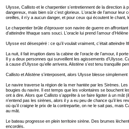
Ulysse, Callisto et le charpentier s'entretiennent de la direction à
dangereux, mais bien sûr c'est glorieux. L'oracle de l'amour leur c
oreilles, il n'y a aucun danger, et pour ceux qui écoutent le chant,
Le charpentier brûle d'éprouver son navire de guerre en affrontant 
d'atteindre Ithaque sans souci. L'oracle lui prend l'amour d'Hélèn
Ulysse est désespéré : ce qu'il voulait vraiment, c'était atteindre It
La nuit, il fait irruption dans la cabine de l'oracle de l'amour, il port
Il y a deux personnes qui surveillent les agissements d'Ulysse. Calli
à cause d'Ulysse qu'elle arrivera. Alistène s'est tenu tranquille pe
Callisto et Alistène s'interposent, alors Ulysse blesse simplement 
Le navire traverse la région de la mer hantée par les Sirènes. Les
bougies du navire. Il est temps que les volontaires se bouchent le
ont à dire. Alors que Callisto s'apprête à se faire ligoter à un mât
n'entend pas les sirènes, alors il y a eu peu de chance qu'il les rev
où qu'il craigne le prix de la contrepartie, on ne le sait pas, mai
au mât.
Le bateau progresse en plein territoire sirène. Des brumes lèchen
encordés.