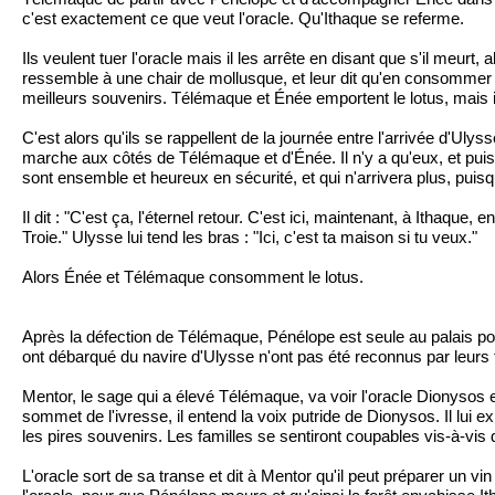
c'est exactement ce que veut l'oracle. Qu'Ithaque se referme.
Ils veulent tuer l'oracle mais il les arrête en disant que s'il meurt,
ressemble à une chair de mollusque, et leur dit qu'en consommer s
meilleurs souvenirs. Télémaque et Énée emportent le lotus, mais 
C'est alors qu'ils se rappellent de la journée entre l'arrivée d'Uly
marche aux côtés de Télémaque et d'Énée. Il n'y a qu'eux, et puis le
sont ensemble et heureux en sécurité, et qui n'arrivera plus, puisq
Il dit : "C'est ça, l'éternel retour. C'est ici, maintenant, à Ithaque,
Troie." Ulysse lui tend les bras : "Ici, c'est ta maison si tu veux."
Alors Énée et Télémaque consomment le lotus.
Après la défection de Télémaque, Pénélope est seule au palais pour
ont débarqué du navire d'Ulysse n'ont pas été reconnus par leurs f
Mentor, le sage qui a élevé Télémaque, va voir l'oracle Dionysos e
sommet de l'ivresse, il entend la voix putride de Dionysos. Il lu
les pires souvenirs. Les familles se sentiront coupables vis-à-vis
L'oracle sort de sa transe et dit à Mentor qu'il peut préparer un v