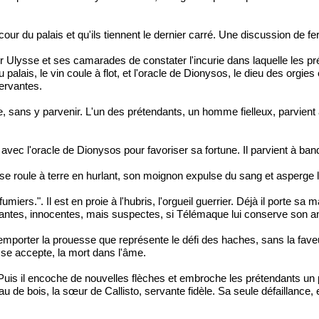
our du palais et qu'ils tiennent le dernier carré. Une discussion de fe
Ulysse et ses camarades de constater l'incurie dans laquelle les préte
, le vin coule à flot, et l'oracle de Dionysos, le dieu des orgies et de
servantes.
se, sans y parvenir. L'un des prétendants, un homme fielleux, parvient
 avec l'oracle de Dionysos pour favoriser sa fortune. Il parvient à ban
t se roule à terre en hurlant, son moignon expulse du sang et asperge
.". Il est en proie à l'hubris, l'orgueil guerrier. Déjà il porte sa ma
vantes, innocentes, mais suspectes, si Télémaque lui conserve son a
porter la prouesse que représente le défi des haches, sans la faveur d
se accepte, la mort dans l'âme.
. Puis il encoche de nouvelles flèches et embroche les prétendants un
de bois, la sœur de Callisto, servante fidèle. Sa seule défaillance, e