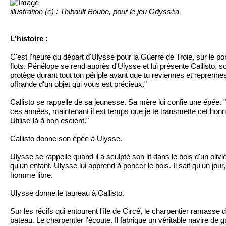
illustration (c) : Thibault Boube, pour le jeu Odysséa
L'histoire :
C'est l'heure du départ d'Ulysse pour la Guerre de Troie, sur le po
flots. Pénélope se rend auprès d'Ulysse et lui présente Callisto, s
protège durant tout ton périple avant que tu reviennes et repren
offrande d'un objet qui vous est précieux."
Callisto se rappelle de sa jeunesse. Sa mère lui confie une épée. "
ces années, maintenant il est temps que je te transmette cet honneu
Utilise-là à bon escient."
Callisto donne son épée à Ulysse.
Ulysse se rappelle quand il a sculpté son lit dans le bois d'un oli
qu'un enfant. Ulysse lui apprend à poncer le bois. Il sait qu'un jour
homme libre.
Ulysse donne le taureau à Callisto.
Sur les récifs qui entourent l'île de Circé, le charpentier ramasse
bateau. Le charpentier l'écoute. Il fabrique un véritable navire de 