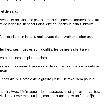
r et de sang.
ndants ont laissé le palais. Le sol est jonché d'ordures, on a fait
 la fertilité, tient pour ainsi dire cour dans le palais, hirsute,
 à tendre l'arc un instant, mais avant de pouvoir encocher une
der l'arc, ses muscles sont gonflés, les veines saillent à en
 les personnes les plus proches.
in à son fourreau. Ulysse lui fait le serment qu'une fois le défi des
mour.
es dieux. L'oracle de la guerre jubile. Il le favorisera pour le
 par un. Avec Télémaque, il les massacre, ainsi que les servantes,
lle l'aurait commise un jour, dans sept ans, dans un futur déjà