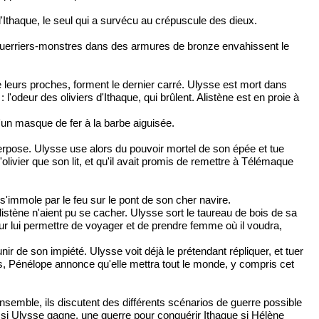
'Ithaque, le seul qui a survécu au crépuscule des dieux.
Des guerriers-monstres dans des armures de bronze envahissent le
e leurs proches, forment le dernier carré. Ulysse est mort dans
'odeur des oliviers d'Ithaque, qui brûlent. Alistène est en proie à
'un masque de fer à la barbe aiguisée.
nterpose. Ulysse use alors du pouvoir mortel de son épée et tue
olivier que son lit, et qu'il avait promis de remettre à Télémaque
 s'immole par le feu sur le pont de son cher navire.
listène n'aient pu se cacher. Ulysse sort le taureau de bois de sa
pour lui permettre de voyager et de prendre femme où il voudra,
ir de son impiété. Ulysse voit déjà le prétendant répliquer, et tuer
ts, Pénélope annonce qu'elle mettra tout le monde, y compris cet
nsemble, ils discutent des différents scénarios de guerre possible
 si Ulysse gagne, une guerre pour conquérir Ithaque si Hélène