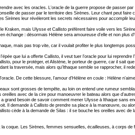
 prendre avec les oracles. L'oracle de la guerre propose de passer par l
onseille de passer par le territoire des Sirènes. Leur chant peut fair
 les Sirènes leur révéleront les secrets nécessaires pour accomplir leu
le Kraken, mais Ulysse et Callisto préfèrent faire voile vers les Sirè
e en échange : désormais Hélène sera amoureuse d'elle et non plus d'U
haque, mais pas trop vite, car il voulait profiter le plus longtemps possi
e l'épée que lui a offerte Callisto, il veut tuer l'oracle pour lui reprendr
sto, pour le protéger, et Alistène, le porteur de guerre, car il sait que
ndant la traversée, mais alors qu'Ithaque semble se rapprocher, il redev
l'oracle. De cette blessure, l'amour d'Hélène en coule : Hélène n'aime
 eaux sont grosses de tempête, au loin on entend une rumeur semblable
s oreilles avec de la cire pour manoeuvrer le bateau alors que d'autre
 (il a grand besoin de savoir comment mener Ulysse à Ithaque sans encom
oit. Il demande à Callisto de prendre sa place à la manœuvre, ou alors d
s Callisto cède à la demande de Silas : il se bouche les oreilles avec d
t la coque. Les Sirènes, femmes sensuelles, écailleuses, à corps de 