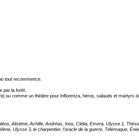
 où tout recommence.
par la forêt.
ent) ou comme un théâtre pour
Inflorenza
, héros, salauds et martyrs da
Athléos, Alistène, Achille, Andréas, Inos, Clélia, Emera, Ulysse 1, Thési
, Hélène, Ulysse 3, le charpentier, l'oracle de la guerre, Télémaque, Éné