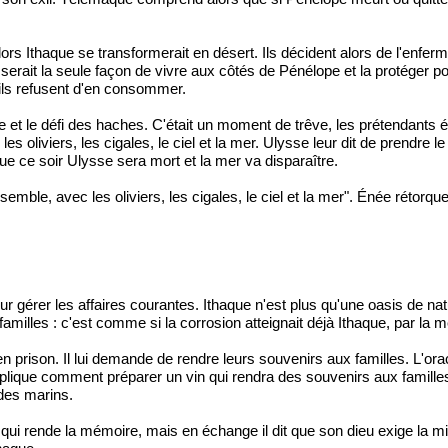
 alors Ithaque se transformerait en désert. Ils décident alors de l'enfer
erait la seule façon de vivre aux côtés de Pénélope et la protéger pou
ils refusent d'en consommer.
sse et le défi des haches. C'était un moment de trêve, les prétendants 
s oliviers, les cigales, le ciel et la mer. Ulysse leur dit de prendre 
ue ce soir Ulysse sera mort et la mer va disparaître.
 ensemble, avec les oliviers, les cigales, le ciel et la mer". Énée rétorque
 gérer les affaires courantes. Ithaque n'est plus qu'une oasis de nat
amilles : c'est comme si la corrosion atteignait déjà Ithaque, par la 
n prison. Il lui demande de rendre leurs souvenirs aux familles. L'ora
i explique comment préparer un vin qui rendra des souvenirs aux famill
 des marins.
in qui rende la mémoire, mais en échange il dit que son dieu exige la 