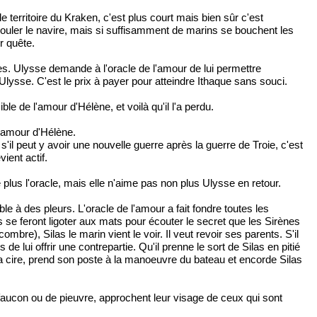
e territoire du Kraken, c'est plus court mais bien sûr c'est
e couler le navire, mais si suffisamment de marins se bouchent les
r quête.
nes. Ulysse demande à l'oracle de l'amour de lui permettre
lysse. C'est le prix à payer pour atteindre Ithaque sans souci.
ble de l'amour d'Hélène, et voilà qu'il l'a perdu.
e l'amour d'Hélène.
 s'il peut y avoir une nouvelle guerre après la guerre de Troie, c'est
ient actif.
 plus l'oracle, mais elle n'aime pas non plus Ulysse en retour.
 à des pleurs. L'oracle de l'amour a fait fondre toutes les
s se feront ligoter aux mats pour écouter le secret que les Sirènes
bre), Silas le marin vient le voir. Il veut revoir ses parents. S'il
e lui offrir une contrepartie. Qu'il prenne le sort de Silas en pitié
e la cire, prend son poste à la manoeuvre du bateau et encorde Silas
faucon ou de pieuvre, approchent leur visage de ceux qui sont