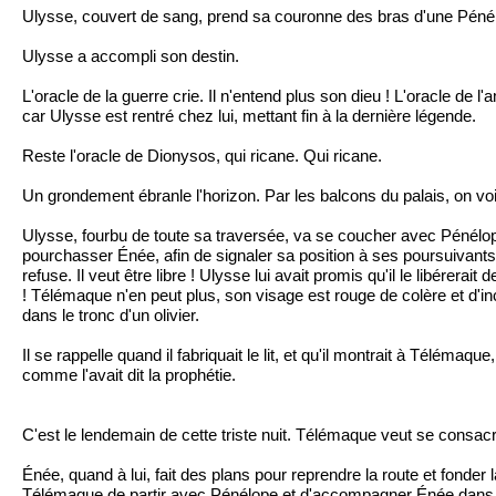
Ulysse, couvert de sang, prend sa couronne des bras d'une Pénélop
Ulysse a accompli son destin.
L'oracle de la guerre crie. Il n'entend plus son dieu ! L'oracle de l
car Ulysse est rentré chez lui, mettant fin à la dernière légende.
Reste l'oracle de Dionysos, qui ricane. Qui ricane.
Un grondement ébranle l'horizon. Par les balcons du palais, on v
Ulysse, fourbu de toute sa traversée, va se coucher avec Pénélope da
pourchasser Énée, afin de signaler sa position à ses poursuivant
refuse. Il veut être libre ! Ulysse lui avait promis qu'il le libére
! Télémaque n'en peut plus, son visage est rouge de colère et d'incom
dans le tronc d'un olivier.
Il se rappelle quand il fabriquait le lit, et qu'il montrait à Télém
comme l'avait dit la prophétie.
C'est le lendemain de cette triste nuit. Télémaque veut se consacre
Énée, quand à lui, fait des plans pour reprendre la route et fonder l
Télémaque de partir avec Pénélope et d'accompagner Énée dans so