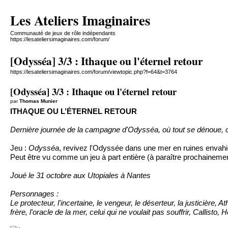
Les Ateliers Imaginaires
Communauté de jeux de rôle indépendants
https://lesateliersimaginaires.com/forum/
[Odysséa] 3/3 : Ithaque ou l'éternel retour
https://lesateliersimaginaires.com/forum/viewtopic.php?f=64&t=3764
[Odysséa] 3/3 : Ithaque ou l'éternel retour
par
Thomas Munier
ITHAQUE OU L’ÉTERNEL RETOUR
Dernière journée de la campagne d'Odysséa, où tout se dénoue,
Jeu :
Odysséa
, revivez l'Odyssée dans une mer en ruines envahie 
Peut être vu comme un jeu à part entière (à paraître prochainem
Joué le 31 octobre aux Utopiales à Nantes
Personnages :
Le protecteur, l'incertaine, le vengeur, le déserteur, la justicière, 
frère, l'oracle de la mer, celui qui ne voulait pas souffrir, Callisto