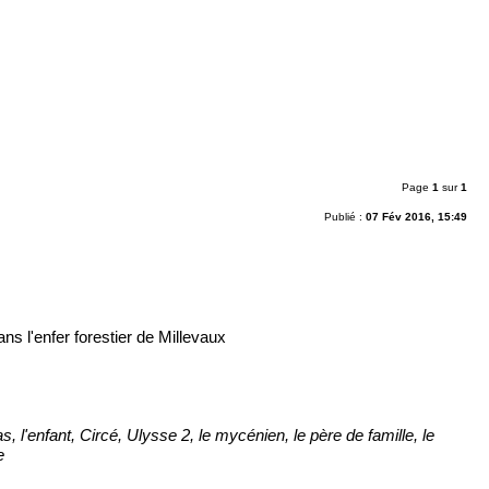
Page
1
sur
1
Publié :
07 Fév 2016, 15:49
ns l'enfer forestier de Millevaux
as, l'enfant, Circé, Ulysse 2, le mycénien, le père de famille, le
e