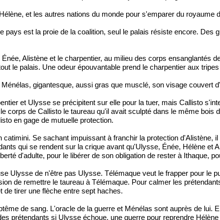
e Hélène, et les autres nations du monde pour s'emparer du royaume d
 le pays est la proie de la coalition, seul le palais résiste encore. 
 Énée, Alistène et le charpentier, au milieu des corps ensanglantés d
t le palais. Une odeur épouvantable prend le charpentier aux tripes : l
e, Ménélas, gigantesque, aussi gras que musclé, son visage couvert d
ntier et Ulysse se précipitent sur elle pour la tuer, mais Callisto s'i
e corps de Callisto le taureau qu'il avait sculpté dans le même bois d'
allisto en gage de mutuelle protection.
atimini. Se sachant impuissant à franchir la protection d'Alistène, il
ndants qui se rendent sur la crique avant qu'Ulysse, Énée, Hélène et A
iberté d'adulte, pour le libérer de son obligation de rester à Ithaque, 
use Ulysse de n'être pas Ulysse. Télémaque veut le frapper pour le pun
ccasion de remettre le taureau à Télémaque. Pour calmer les prétendan
 de tirer une flèche entre sept haches.
ptême de sang. L'oracle de la guerre et Ménélas sont auprès de lui. E
e des prétendants si Ulysse échoue, une guerre pour reprendre Hélène