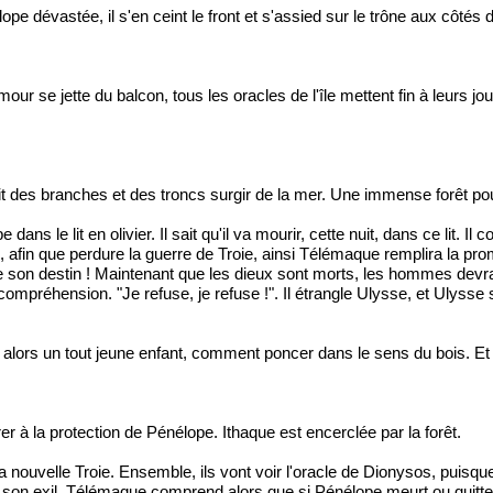
e dévastée, il s'en ceint le front et s'assied sur le trône aux côtés
'amour se jette du balcon, tous les oracles de l'île mettent fin à leurs 
oit des branches et des troncs surgir de la mer. Une immense forêt p
ns le lit en olivier. Il sait qu'il va mourir, cette nuit, dans ce lit. 
s, afin que perdure la guerre de Troie, ainsi Télémaque remplira la 
rait de son destin ! Maintenant que les dieux sont morts, les hommes devr
préhension. "Je refuse, je refuse !". Il étrangle Ulysse, et Ulysse se la
aque, alors un tout jeune enfant, comment poncer dans le sens du bois. E
r à la protection de Pénélope. Ithaque est encerclée par la forêt.
a nouvelle Troie. Ensemble, ils vont voir l'oracle de Dionysos, puisque 
n exil. Télémaque comprend alors que si Pénélope meurt ou quitte It