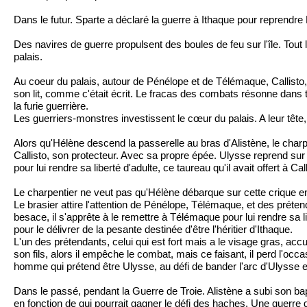
Dans le futur. Sparte a déclaré la guerre à Ithaque pour reprendr
Des navires de guerre propulsent des boules de feu sur l'île. Tout
palais.
Au coeur du palais, autour de Pénélope et de Télémaque, Callisto,
son lit, comme c'était écrit. Le fracas des combats résonne dans tou
la furie guerrière.
Les guerriers-monstres investissent le cœur du palais. A leur têt
Alors qu'Hélène descend la passerelle au bras d'Alistène, le charpe
Callisto, son protecteur. Avec sa propre épée. Ulysse reprend sur l
pour lui rendre sa liberté d'adulte, ce taureau qu'il avait offert à C
Le charpentier ne veut pas qu'Hélène débarque sur cette crique en c
Le brasier attire l'attention de Pénélope, Télémaque, et des préte
besace, il s'apprête à le remettre à Télémaque pour lui rendre sa l
pour le délivrer de la pesante destinée d'être l'héritier d'Ithaque.
L'un des prétendants, celui qui est fort mais a le visage gras, acc
son fils, alors il empêche le combat, mais ce faisant, il perd l'o
homme qui prétend être Ulysse, au défi de bander l'arc d'Ulysse et
Dans le passé, pendant la Guerre de Troie. Alistène a subi son ba
en fonction de qui pourrait gagner le défi des haches. Une guerr