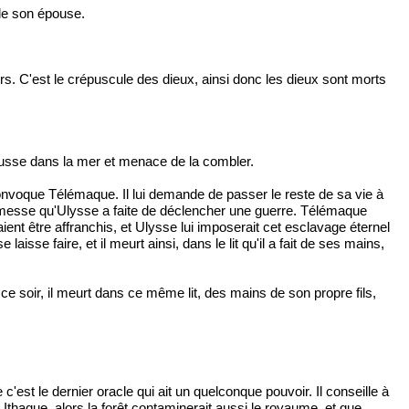
 de son épouse.
jours. C'est le crépuscule des dieux, ainsi donc les dieux sont morts
ousse dans la mer et menace de la combler.
Il convoque Télémaque. Il lui demande de passer le reste de sa vie à
promesse qu'Ulysse a faite de déclencher une guerre. Télémaque
aient être affranchis, et Ulysse lui imposerait cet esclavage éternel
isse faire, et il meurt ainsi, dans le lit qu'il a fait de ses mains,
t ce soir, il meurt dans ce même lit, des mains de son propre fils,
c'est le dernier oracle qui ait un quelconque pouvoir. Il conseille à
haque, alors la forêt contaminerait aussi le royaume, et que