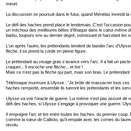
meurt.
La discussion se poursuit dans le futur, quand Ménélas investit la c
Le défi des haches prend place le lendemain. C'est l'occasion pour 
un méchoui des meilleures bêtes d'Ithaque dans le cœur même du palais
barbu, toujours ivre au dernier degré, vomissant et harcelant les 
L'un après l'autre, les prétendants tendent de bander l'arc d'Ulys
flèche, il se prend la corde en pleine figure.
Le prétendant au visage gras s'avance vers l'arc. Il a fait un pacte
craquer... Il encoche une flèche... et tire !
Mais ce n'est pas la flèche qui part, mais son bras. Le prétendan
Télémaque murmure à Ulysse : "Je brûle de massacrer tous ces fumiers
haches remporté, ensemble ils tueront les prétendants et les ser
Ulysse va voir l'oracle de guerre. Lui même n'est pas assuré de rem
défi des haches, si Ulysse s'engage à provoquer une guerre. Ulys
Il empoigne l'arc et tire entre toutes les haches, du premier coup
comme la sœur de Callisto, qu'il empale avec les cornes du taureau 
révolu.