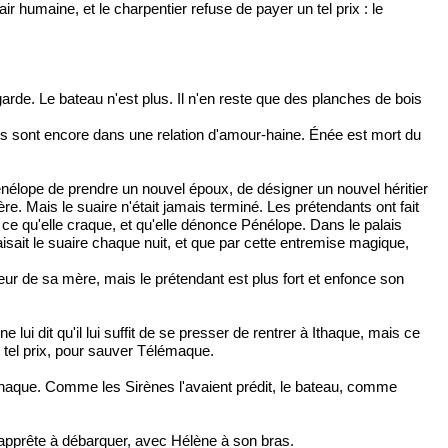
 humaine, et le charpentier refuse de payer un tel prix : le
rde. Le bateau n'est plus. Il n'en reste que des planches de bois
 ils sont encore dans une relation d'amour-haine. Énée est mort du
énélope de prendre un nouvel époux, de désigner un nouvel héritier
re. Mais le suaire n'était jamais terminé. Les prétendants ont fait
'à ce qu'elle craque, et qu'elle dénonce Pénélope. Dans le palais
isait le suaire chaque nuit, et que par cette entremise magique,
ur de sa mère, mais le prétendant est plus fort et enfonce son
lui dit qu'il lui suffit de se presser de rentrer à Ithaque, mais ce
un tel prix, pour sauver Télémaque.
Ithaque. Comme les Sirènes l'avaient prédit, le bateau, comme
'apprête à débarquer, avec Hélène à son bras.