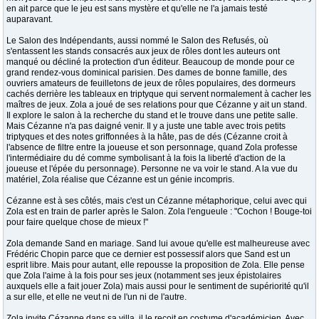
en ait parce que le jeu est sans mystère et qu'elle ne l'a jamais testé
auparavant.
Le Salon des Indépendants, aussi nommé le Salon des Refusés, où
s'entassent les stands consacrés aux jeux de rôles dont les auteurs ont
manqué ou décliné la protection d'un éditeur. Beaucoup de monde pour ce
grand rendez-vous dominical parisien. Des dames de bonne famille, des
ouvriers amateurs de feuilletons de jeux de rôles populaires, des dormeurs
cachés derrière les tableaux en triptyque qui servent normalement à cacher les
maîtres de jeux. Zola a joué de ses relations pour que Cézanne y ait un stand.
Il explore le salon à la recherche du stand et le trouve dans une petite salle.
Mais Cézanne n'a pas daigné venir. Il y a juste une table avec trois petits
triptyques et des notes griffonnées à la hâte, pas de dés (Cézanne croit à
l'absence de filtre entre la joueuse et son personnage, quand Zola professe
l'intermédiaire du dé comme symbolisant à la fois la liberté d'action de la
joueuse et l'épée du personnage). Personne ne va voir le stand. A la vue du
matériel, Zola réalise que Cézanne est un génie incompris.
Cézanne est à ses côtés, mais c'est un Cézanne métaphorique, celui avec qui
Zola est en train de parler après le Salon. Zola l'engueule : "Cochon ! Bouge-toi
pour faire quelque chose de mieux !"
Zola demande Sand en mariage. Sand lui avoue qu'elle est malheureuse avec
Frédéric Chopin parce que ce dernier est possessif alors que Sand est un
esprit libre. Mais pour autant, elle repousse la proposition de Zola. Elle pense
que Zola l'aime à la fois pour ses jeux (notamment ses jeux épistolaires
auxquels elle a fait jouer Zola) mais aussi pour le sentiment de supériorité qu'il
a sur elle, et elle ne veut ni de l'un ni de l'autre.
Zola invite Cézanne dans sa villa, il le reçoit en costume d'académicien. Avec