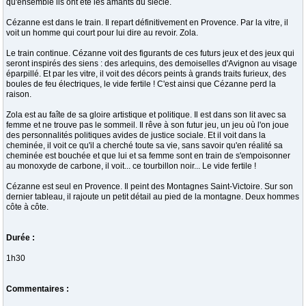
qu'ensemble ils ont été les amants du siècle.
Cézanne est dans le train. Il repart définitivement en Provence. Par la vitre, il
voit un homme qui court pour lui dire au revoir. Zola.
Le train continue. Cézanne voit des figurants de ces futurs jeux et des jeux qui
seront inspirés des siens : des arlequins, des demoiselles d'Avignon au visage
éparpillé. Et par les vitre, il voit des décors peints à grands traits furieux, des
boules de feu électriques, le vide fertile ! C'est ainsi que Cézanne perd la
raison.
Zola est au faîte de sa gloire artistique et politique. Il est dans son lit avec sa
femme et ne trouve pas le sommeil. Il rêve à son futur jeu, un jeu où l'on joue
des personnalités politiques avides de justice sociale. Et il voit dans la
cheminée, il voit ce qu'il a cherché toute sa vie, sans savoir qu'en réalité sa
cheminée est bouchée et que lui et sa femme sont en train de s'empoisonner
au monoxyde de carbone, il voit... ce tourbillon noir... Le vide fertile !
Cézanne est seul en Provence. Il peint des Montagnes Saint-Victoire. Sur son
dernier tableau, il rajoute un petit détail au pied de la montagne. Deux hommes
côte à côte.
Durée :
1h30
Commentaires :