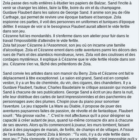
Zola passe des nuits entières à étudier les papiers de Balzac. Sand l'incite à
venir se changer les idées, faire la fête, boire du vin et du champagne.
Gustave Flaubert dans les salons de George Sand. Il anime son jeu de rôle
Carthage, qui permet de revivre une époque barbare et baroque. Zola
espionne ces parties, il voit des personnes en uniformes et tuniques d'époque
défiler. Il essaye de voir si le besogneux Flaubert aurait atteint le vide fertile
dans son jeu.
Cézanne fuit les mondanités. Il s'enferme dans son atelier pour fuir dans le
travail l'impossibilité d'atteindre le vide fertile.
Zola fait jouer Cézanne à l'Assommoir, son jeu où on incarne une famille
d'alcoolique. Zola et Cézanne errent dans cette aventures parmi les décors des
rues de Paris et des alambics monstrueux, ivres. Zola voit des coulisses et des
cordages mystérieux. Il explique à Cézanne que le vide fertile réside dans son
jeu. Cézanne s'en va, fâché des prétentions de Zola.
Sand convie les artistes dans son manoir du Berry. Zola et Cézanne ont fait le
déplacement à titre exceptionnel. Le salon est grand, Sand est en complet-
veston, il y a un feu de cheminée, du vin, des cigares, des chandeliers. Il y a
Gustave Flaubert, l'auteur, Charles Baudelaire le critique assassin qui incendie
Sand à chacune de ses publications. George Sand a écrit un jeu dans la nuit,
elle leur distribue des cartes de tarot impressionnistes et des parchemins de
personnages avec des plumes. Chopin joue du piano pour sonoriser
l'aventure. Le jeu s'appelle La Mare au Diable, il propose de jouer des
aventures paysannes faites de passion, de révolte et de fantastique. Flaubert
sourit : "Ma grosse vache...". C'est le mot affectueux qu'il a pour désigner sa
capacité à créer autant de jeux, quand lui-même consacre dix ans à chacune
de ses œuvres. Alors qu'ils commencent à joueur, les murs tombent, faisant
place à des paysages de marais, de forêts, de champs et de villages. A l'issue
de l'aventure, Sand prend Zola à témoin : "Tu vois, il y a du vide fertile dans
mon jeu !" Zola s'emporte. Il dit qu'il n'y aucun vide fertile, c'est impossible qu'il y