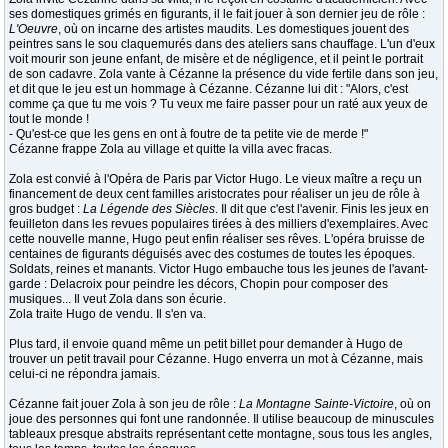
ses domestiques grimés en figurants, il le fait jouer à son dernier jeu de rôle :
L'Oeuvre
, où on incarne des artistes maudits. Les domestiques jouent des
peintres sans le sou claquemurés dans des ateliers sans chauffage. L'un d'eux
voit mourir son jeune enfant, de misère et de négligence, et il peint le portrait
de son cadavre. Zola vante à Cézanne la présence du vide fertile dans son jeu,
et dit que le jeu est un hommage à Cézanne. Cézanne lui dit : "Alors, c'est
comme ça que tu me vois ? Tu veux me faire passer pour un raté aux yeux de
tout le monde !
- Qu'est-ce que les gens en ont à foutre de ta petite vie de merde !"
Cézanne frappe Zola au village et quitte la villa avec fracas.
Zola est convié à l'Opéra de Paris par Victor Hugo. Le vieux maître a reçu un
financement de deux cent familles aristocrates pour réaliser un jeu de rôle à
gros budget :
La Légende des Siècles
. Il dit que c'est l'avenir. Finis les jeux en
feuilleton dans les revues populaires tirées à des milliers d'exemplaires. Avec
cette nouvelle manne, Hugo peut enfin réaliser ses rêves. L'opéra bruisse de
centaines de figurants déguisés avec des costumes de toutes les époques.
Soldats, reines et manants. Victor Hugo embauche tous les jeunes de l'avant-
garde : Delacroix pour peindre les décors, Chopin pour composer des
musiques... Il veut Zola dans son écurie.
Zola traite Hugo de vendu. Il s'en va.
Plus tard, il envoie quand même un petit billet pour demander à Hugo de
trouver un petit travail pour Cézanne. Hugo enverra un mot à Cézanne, mais
celui-ci ne répondra jamais.
Cézanne fait jouer Zola à son jeu de rôle :
La Montagne Sainte-Victoire
, où on
joue des personnes qui font une randonnée. Il utilise beaucoup de minuscules
tableaux presque abstraits représentant cette montagne, sous tous les angles,