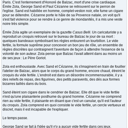
Paris. C'est l'enterrement d'Honoré de Balzac, mort d'une crise cardiaque.
Émile Zola, George Sand et Paul Cézanne se retrouvent sur le perron de
l'eglise. Sand est habillée en homme, complet-veston noir, elle fume un cigare
pour se détendre. Cézanne porte le hâle de sa Provence natale, on voit qu'il
s'est fait violence pour se rendre à ce genre de mondanités, il a mis une veste
noire très simple.
Émile Zola agite un exemplaire de la gazette
Casus Belli
. Un caricaturiste y a
reproduit un croquis retrouvé sur le bureau de Balzac le jour de sa mort :
quelques bandeaux symbolisant les règles entourent un tourbillon. Le vide
fertile, la formule suprême pour concevoir un bon jeu de rôle, un ensemble de
règles discrètes qui contraignent l'aventure de façon à attendre l'essence de la
volonté de son auteur. Zola pense que Balzac l'avait atteint dans au moins un
de ses jeux : Le Père Goriot.
Zola est enthousiaste. Avec Sand et Cézanne, ils s'imaginent en train de fouiller
l'atelier de Balzac, alors que le corps du grand homme, encore chaud, étreint le
croquis du vide fertile. L'endroit est dans un désordre incommensurable, il y a
des reliefs de repas, des figurines, des petits paravents, des dés aux formes
bizarres taillés dans du bois.
Sand éteint son cigare dans le cendrier de Balzac. Elle dit que le vide fertile
n'est qu'une plaisanterie posthume du grand homme. Cézanne ne comprend
rien au vide fertile, il plaisante en disant que c'est un canular, qu'il est l'auteur
du croquis. Zola comprend en quoi consiste le vide fertile, un cercle vertueux et
discret, mais il est incapable de l'expliquer.
Le temps passe.
George Sand se fait à l'idée qu'il n'y a aucun vide fertile dans ces jeux.