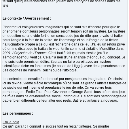
faisant quelques recherches et en jouant des embryons de scènes dans ma
tête.
Le contexte / Avertissement :
J'incarne ici trois joueuses imaginaires qui se sont mis d'accord pour que le
phénomène dont leurs personnages seront témoin soit un mystère. Le mystère
en question sera le vide fertile, un concept de jeu de rôle que je vais ici traiter
sous l'angle à la fois de la satire, de l'hommage et sous l'angle de la fiction
hallucinatoire propre à ce qui est recherché dans ce jeu. J'ai eu un retour privé
où on me disait que je traitais le vide fertile comme si c'était le Monolithe dans
2001, l'Odyssée de l'Espace
. C'est tout à fait ça, mais c'est le jeu "Le
Témoignage" qui veut ça. Cela n'a rien d'une analyse théorique du concept. Je
me suis juste permis un délire, j'aurais pu faire pareil avec un mystère
scientifique riche en fantasmes (le boson de Higgs), avec de la pseudoscience
(les orgones de Wilhelm Reich) ou de l'ufologie.
Le contexte doit ensuite être brossé par mes joueuses imaginaires. On choisit
ici un dix-neuvième siècle uchronique où ce sont les grands artistes français de
ce siècle qui ont inventé et popularisé le jeu de rôle. On va suivre trois
personnages : Émile Zola, Paul Cézanne et George Sand, tous créent des jeux
de rôles dans ce dix-neuvième siècle uchronique. Ce sont des personnages de
papier bien différents de leur alter ego réels. Satire et fantaisie à nouveau.
Les personnages :
Émile Zola
Ce qu'il paraît : Il connaît le succès tout en restant intègre. Se montre