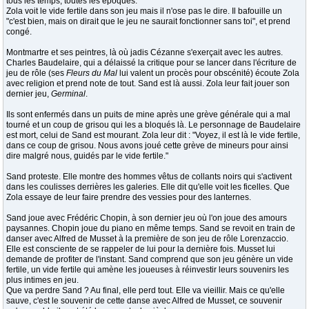
tous les temps, toutes les époques.
Zola voit le vide fertile dans son jeu mais il n'ose pas le dire. Il bafouille un
"c'est bien, mais on dirait que le jeu ne saurait fonctionner sans toi", et prend
congé.
Montmartre et ses peintres, là où jadis Cézanne s'exerçait avec les autres.
Charles Baudelaire, qui a délaissé la critique pour se lancer dans l'écriture de
jeu de rôle (ses
Fleurs du Mal
lui valent un procès pour obscénité) écoute Zola
avec religion et prend note de tout. Sand est là aussi. Zola leur fait jouer son
dernier jeu,
Germinal
.
Ils sont enfermés dans un puits de mine après une grève générale qui a mal
tourné et un coup de grisou qui les a bloqués là. Le personnage de Baudelaire
est mort, celui de Sand est mourant. Zola leur dit : "Voyez, il est là le vide fertile,
dans ce coup de grisou. Nous avons joué cette grève de mineurs pour ainsi
dire malgré nous, guidés par le vide fertile."
Sand proteste. Elle montre des hommes vêtus de collants noirs qui s'activent
dans les coulisses derrières les galeries. Elle dit qu'elle voit les ficelles. Que
Zola essaye de leur faire prendre des vessies pour des lanternes.
Sand joue avec Frédéric Chopin, à son dernier jeu où l'on joue des amours
paysannes. Chopin joue du piano en même temps. Sand se revoit en train de
danser avec Alfred de Musset à la première de son jeu de rôle Lorenzaccio.
Elle est consciente de se rappeler de lui pour la dernière fois. Musset lui
demande de profiter de l'instant. Sand comprend que son jeu génère un vide
fertile, un vide fertile qui amène les joueuses à réinvestir leurs souvenirs les
plus intimes en jeu.
Que va perdre Sand ? Au final, elle perd tout. Elle va vieillir. Mais ce qu'elle
sauve, c'est le souvenir de cette danse avec Alfred de Musset, ce souvenir