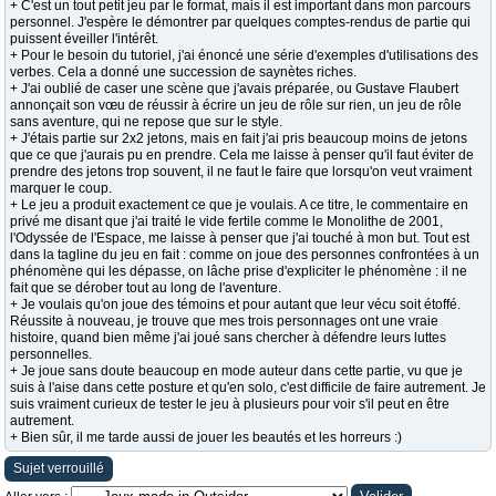
+ C'est un tout petit jeu par le format, mais il est important dans mon parcours
personnel. J'espère le démontrer par quelques comptes-rendus de partie qui
puissent éveiller l'intérêt.
+ Pour le besoin du tutoriel, j'ai énoncé une série d'exemples d'utilisations des
verbes. Cela a donné une succession de saynètes riches.
+ J'ai oublié de caser une scène que j'avais préparée, ou Gustave Flaubert
annonçait son vœu de réussir à écrire un jeu de rôle sur rien, un jeu de rôle
sans aventure, qui ne repose que sur le style.
+ J'étais partie sur 2x2 jetons, mais en fait j'ai pris beaucoup moins de jetons
que ce que j'aurais pu en prendre. Cela me laisse à penser qu'il faut éviter de
prendre des jetons trop souvent, il ne faut le faire que lorsqu'on veut vraiment
marquer le coup.
+ Le jeu a produit exactement ce que je voulais. A ce titre, le commentaire en
privé me disant que j'ai traité le vide fertile comme le Monolithe de 2001,
l'Odyssée de l'Espace, me laisse à penser que j'ai touché à mon but. Tout est
dans la tagline du jeu en fait : comme on joue des personnes confrontées à un
phénomène qui les dépasse, on lâche prise d'expliciter le phénomène : il ne
fait que se dérober tout au long de l'aventure.
+ Je voulais qu'on joue des témoins et pour autant que leur vécu soit étoffé.
Réussite à nouveau, je trouve que mes trois personnages ont une vraie
histoire, quand bien même j'ai joué sans chercher à défendre leurs luttes
personnelles.
+ Je joue sans doute beaucoup en mode auteur dans cette partie, vu que je
suis à l'aise dans cette posture et qu'en solo, c'est difficile de faire autrement. Je
suis vraiment curieux de tester le jeu à plusieurs pour voir s'il peut en être
autrement.
+ Bien sûr, il me tarde aussi de jouer les beautés et les horreurs :)
Sujet verrouillé