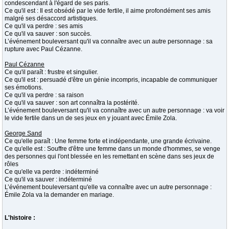
condescendant à l'égard de ses paris.
Ce qu'il est : Il est obsédé par le vide fertile, il aime profondément ses amis
malgré ses désaccord artistiques.
Ce qu'il va perdre : ses amis
Ce qu'il va sauver : son succès.
L’événement bouleversant qu'il va connaître avec un autre personnage : sa
rupture avec Paul Cézanne.
Paul Cézanne
Ce qu'il paraît : frustre et singulier.
Ce qu'il est : persuadé d'être un génie incompris, incapable de communiquer
ses émotions.
Ce qu'il va perdre : sa raison
Ce qu'il va sauver : son art connaîtra la postérité.
L’événement bouleversant qu'il va connaître avec un autre personnage : va voir
le vide fertile dans un de ses jeux en y jouant avec Émile Zola.
George Sand
Ce qu'elle paraît : Une femme forte et indépendante, une grande écrivaine.
Ce qu'elle est : Souffre d'être une femme dans un monde d'hommes, se venge
des personnes qui l'ont blessée en les remettant en scène dans ses jeux de
rôles
Ce qu'elle va perdre : indéterminé
Ce qu'il va sauver : indéterminé
L’événement bouleversant qu'elle va connaître avec un autre personnage :
Émile Zola va la demander en mariage.
L'histoire :