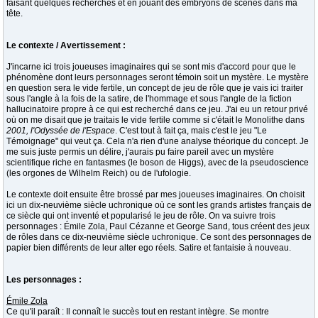
faisant quelques recherches et en jouant des embryons de scènes dans ma
tête.
Le contexte / Avertissement :
J'incarne ici trois joueuses imaginaires qui se sont mis d'accord pour que le
phénomène dont leurs personnages seront témoin soit un mystère. Le mystère
en question sera le vide fertile, un concept de jeu de rôle que je vais ici traiter
sous l'angle à la fois de la satire, de l'hommage et sous l'angle de la fiction
hallucinatoire propre à ce qui est recherché dans ce jeu. J'ai eu un retour privé
où on me disait que je traitais le vide fertile comme si c'était le Monolithe dans
2001, l'Odyssée de l'Espace
. C'est tout à fait ça, mais c'est le jeu "Le
Témoignage" qui veut ça. Cela n'a rien d'une analyse théorique du concept. Je
me suis juste permis un délire, j'aurais pu faire pareil avec un mystère
scientifique riche en fantasmes (le boson de Higgs), avec de la pseudoscience
(les orgones de Wilhelm Reich) ou de l'ufologie.
Le contexte doit ensuite être brossé par mes joueuses imaginaires. On choisit
ici un dix-neuvième siècle uchronique où ce sont les grands artistes français de
ce siècle qui ont inventé et popularisé le jeu de rôle. On va suivre trois
personnages : Émile Zola, Paul Cézanne et George Sand, tous créent des jeux
de rôles dans ce dix-neuvième siècle uchronique. Ce sont des personnages de
papier bien différents de leur alter ego réels. Satire et fantaisie à nouveau.
Les personnages :
Émile Zola
Ce qu'il paraît : Il connaît le succès tout en restant intègre. Se montre