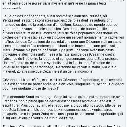
en ait parce que le jeu est sans mystère et qu'elle ne l'a jamais testé
auparavant.
Le Salon des Indépendants, aussi nommé le Salon des Refusés, où
s'entassent les stands consacrés aux jeux de rôles dont les auteurs ont
manqué ou décliné la protection d'un éditeur. Beaucoup de monde pour ce
grand rendez-vous dominical parisien. Des dames de bonne famille, des
ouvriers amateurs de feuilletons de jeux de rôles populaires, des dormeurs
cachés derrière les tableaux en triptyque qui servent normalement à cacher les
maîtres de jeux. Zola a joué de ses relations pour que Cézanne y ait un stand.
Il explore le salon à la recherche du stand et le trouve dans une petite salle.
Mais Cézanne n'a pas daigné venir. Il y a juste une table avec trois petits
triptyques et des notes griffonnées à la hâte, pas de dés (Cézanne croit à
l'absence de filtre entre la joueuse et son personnage, quand Zola professe
l'intermédiaire du dé comme symbolisant à la fois la liberté d'action de la
joueuse et l'épée du personnage). Personne ne va voir le stand. A la vue du
matériel, Zola réalise que Cézanne est un génie incompris.
Cézanne est à ses côtés, mais c'est un Cézanne métaphorique, celui avec qui
Zola est en train de parler après le Salon. Zola l'engueule : "Cochon ! Bouge-toi
pour faire quelque chose de mieux !"
Zola demande Sand en mariage. Sand lui avoue qu'elle est malheureuse avec
Frédéric Chopin parce que ce dernier est possessif alors que Sand est un
esprit libre. Mais pour autant, elle repousse la proposition de Zola. Elle pense
que Zola l'aime à la fois pour ses jeux (notamment ses jeux épistolaires
auxquels elle a fait jouer Zola) mais aussi pour le sentiment de supériorité qu'il
a sur elle, et elle ne veut ni de l'un ni de l'autre.
Zola invite Cézanne dans sa villa, il le reçoit en costume d'académicien. Avec