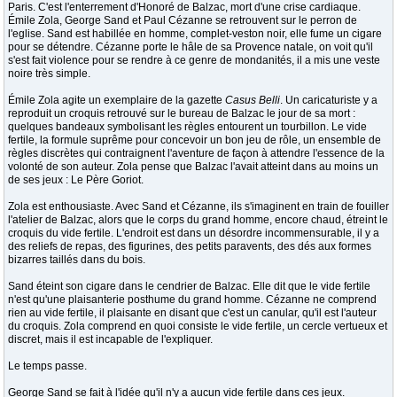
Paris. C'est l'enterrement d'Honoré de Balzac, mort d'une crise cardiaque.
Émile Zola, George Sand et Paul Cézanne se retrouvent sur le perron de
l'eglise. Sand est habillée en homme, complet-veston noir, elle fume un cigare
pour se détendre. Cézanne porte le hâle de sa Provence natale, on voit qu'il
s'est fait violence pour se rendre à ce genre de mondanités, il a mis une veste
noire très simple.
Émile Zola agite un exemplaire de la gazette
Casus Belli
. Un caricaturiste y a
reproduit un croquis retrouvé sur le bureau de Balzac le jour de sa mort :
quelques bandeaux symbolisant les règles entourent un tourbillon. Le vide
fertile, la formule suprême pour concevoir un bon jeu de rôle, un ensemble de
règles discrètes qui contraignent l'aventure de façon à attendre l'essence de la
volonté de son auteur. Zola pense que Balzac l'avait atteint dans au moins un
de ses jeux : Le Père Goriot.
Zola est enthousiaste. Avec Sand et Cézanne, ils s'imaginent en train de fouiller
l'atelier de Balzac, alors que le corps du grand homme, encore chaud, étreint le
croquis du vide fertile. L'endroit est dans un désordre incommensurable, il y a
des reliefs de repas, des figurines, des petits paravents, des dés aux formes
bizarres taillés dans du bois.
Sand éteint son cigare dans le cendrier de Balzac. Elle dit que le vide fertile
n'est qu'une plaisanterie posthume du grand homme. Cézanne ne comprend
rien au vide fertile, il plaisante en disant que c'est un canular, qu'il est l'auteur
du croquis. Zola comprend en quoi consiste le vide fertile, un cercle vertueux et
discret, mais il est incapable de l'expliquer.
Le temps passe.
George Sand se fait à l'idée qu'il n'y a aucun vide fertile dans ces jeux.