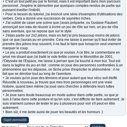
+ C'est un tout petit jeu par le format, mais il est important dans mon parcours
personnel. J'espère le démontrer par quelques comptes-rendus de partie qui
puissent éveiller l'intérêt.
+ Pour le besoin du tutoriel, j'ai énoncé une série d'exemples d'utilisations des
verbes. Cela a donné une succession de saynètes riches.
+ J'ai oublié de caser une scène que j'avais préparée, ou Gustave Flaubert
annonçait son vœu de réussir à écrire un jeu de rôle sur rien, un jeu de rôle
sans aventure, qui ne repose que sur le style.
+ J'étais partie sur 2x2 jetons, mais en fait j'ai pris beaucoup moins de jetons
que ce que j'aurais pu en prendre. Cela me laisse à penser qu'il faut éviter de
prendre des jetons trop souvent, il ne faut le faire que lorsqu'on veut vraiment
marquer le coup.
+ Le jeu a produit exactement ce que je voulais. A ce titre, le commentaire en
privé me disant que j'ai traité le vide fertile comme le Monolithe de 2001,
l'Odyssée de l'Espace, me laisse à penser que j'ai touché à mon but. Tout est
dans la tagline du jeu en fait : comme on joue des personnes confrontées à un
phénomène qui les dépasse, on lâche prise d'expliciter le phénomène : il ne
fait que se dérober tout au long de l'aventure.
+ Je voulais qu'on joue des témoins et pour autant que leur vécu soit étoffé.
Réussite à nouveau, je trouve que mes trois personnages ont une vraie
histoire, quand bien même j'ai joué sans chercher à défendre leurs luttes
personnelles.
+ Je joue sans doute beaucoup en mode auteur dans cette partie, vu que je
suis à l'aise dans cette posture et qu'en solo, c'est difficile de faire autrement. Je
suis vraiment curieux de tester le jeu à plusieurs pour voir s'il peut en être
autrement.
+ Bien sûr, il me tarde aussi de jouer les beautés et les horreurs :)
Sujet verrouillé