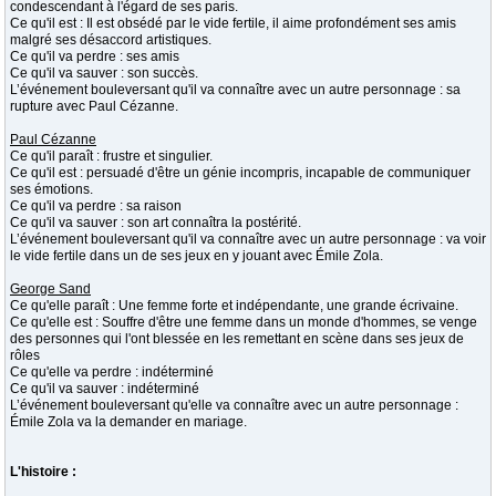
condescendant à l'égard de ses paris.
Ce qu'il est : Il est obsédé par le vide fertile, il aime profondément ses amis
malgré ses désaccord artistiques.
Ce qu'il va perdre : ses amis
Ce qu'il va sauver : son succès.
L’événement bouleversant qu'il va connaître avec un autre personnage : sa
rupture avec Paul Cézanne.
Paul Cézanne
Ce qu'il paraît : frustre et singulier.
Ce qu'il est : persuadé d'être un génie incompris, incapable de communiquer
ses émotions.
Ce qu'il va perdre : sa raison
Ce qu'il va sauver : son art connaîtra la postérité.
L’événement bouleversant qu'il va connaître avec un autre personnage : va voir
le vide fertile dans un de ses jeux en y jouant avec Émile Zola.
George Sand
Ce qu'elle paraît : Une femme forte et indépendante, une grande écrivaine.
Ce qu'elle est : Souffre d'être une femme dans un monde d'hommes, se venge
des personnes qui l'ont blessée en les remettant en scène dans ses jeux de
rôles
Ce qu'elle va perdre : indéterminé
Ce qu'il va sauver : indéterminé
L’événement bouleversant qu'elle va connaître avec un autre personnage :
Émile Zola va la demander en mariage.
L'histoire :