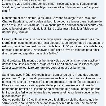
tous les temps, toutes les époques.
Zola voit le vide fertile dans son jeu mais il n'ose pas le dire. Il bafouille un
"c'est bien, mais on dirait que le jeu ne saurait fonctionner sans toi", et prend
congé.
Montmartre et ses peintres, là où jadis Cézanne s'exerçait avec les autres.
Charles Baudelaire, qui a délaissé la critique pour se lancer dans l'écriture de
jeu de rôle (ses
Fleurs du Mal
lui valent un procès pour obscénité) écoute Zola
avec religion et prend note de tout. Sand est là aussi. Zola leur fait jouer son
dernier jeu,
Germinal
.
Ils sont enfermés dans un puits de mine après une grève générale qui a mal
tourné et un coup de grisou qui les a bloqués là. Le personnage de Baudelaire
est mort, celui de Sand est mourant. Zola leur dit : "Voyez, il est là le vide fertile,
dans ce coup de grisou. Nous avons joué cette grève de mineurs pour ainsi
dire malgré nous, guidés par le vide fertile."
Sand proteste. Elle montre des hommes vêtus de collants noirs qui s'activent
dans les coulisses derrières les galeries. Elle dit qu'elle voit les ficelles. Que
Zola essaye de leur faire prendre des vessies pour des lanternes.
Sand joue avec Frédéric Chopin, à son dernier jeu où l'on joue des amours
paysannes. Chopin joue du piano en même temps. Sand se revoit en train de
danser avec Alfred de Musset à la première de son jeu de rôle Lorenzaccio.
Elle est consciente de se rappeler de lui pour la dernière fois. Musset lui
demande de profiter de l'instant. Sand comprend que son jeu génère un vide
fertile, un vide fertile qui amène les joueuses à réinvestir leurs souvenirs les
plus intimes en jeu.
Que va perdre Sand ? Au final, elle perd tout. Elle va vieillir. Mais ce qu'elle
sauve, c'est le souvenir de cette danse avec Alfred de Musset, ce souvenir