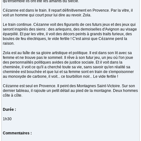
qu'ensemble ils ont été les amants du siècle.
Cézanne est dans le train. Il repart définitivement en Provence. Par la vitre, il
voit un homme qui court pour lui dire au revoir. Zola.
Le train continue. Cézanne voit des figurants de ces futurs jeux et des jeux qui
seront inspirés des siens : des arlequins, des demoiselles d'Avignon au visage
éparpillé. Et par les vitre, il voit des décors peints à grands traits furieux, des
boules de feu électriques, le vide fertile ! C'est ainsi que Cézanne perd la
raison.
Zola est au faîte de sa gloire artistique et politique. Il est dans son lit avec sa
femme et ne trouve pas le sommeil. Il rêve à son futur jeu, un jeu où l'on joue
des personnalités politiques avides de justice sociale. Et il voit dans la
cheminée, il voit ce qu'il a cherché toute sa vie, sans savoir qu'en réalité sa
cheminée est bouchée et que lui et sa femme sont en train de s'empoisonner
au monoxyde de carbone, il voit... ce tourbillon noir... Le vide fertile !
Cézanne est seul en Provence. Il peint des Montagnes Saint-Victoire. Sur son
dernier tableau, il rajoute un petit détail au pied de la montagne. Deux hommes
côte à côte.
Durée :
1h30
Commentaires :