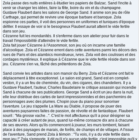
Zola passe des nuits entières à étudier les papiers de Balzac. Sand l'incite à
venir se changer les idées, faire la fête, boire du vin et du champagne.
Gustave Flaubert dans les salons de George Sand. Il anime son jeu de rôle
Carthage, qui permet de revivre une époque barbare et baroque. Zola
espionne ces parties, il voit des personnes en uniformes et tuniques d'époque
défiler. Il essaye de voir si le besogneux Flaubert aurait atteint le vide fertile
dans son jeu.
Cézanne fuit les mondanités. Il s'enferme dans son atelier pour fuir dans le
travail l'impossibilité d'atteindre le vide fertile.
Zola fait jouer Cézanne à l'Assommoir, son jeu où on incarne une famille
d'alcoolique. Zola et Cézanne errent dans cette aventures parmi les décors des
rues de Paris et des alambics monstrueux, ivres. Zola voit des coulisses et des
cordages mystérieux. Il explique à Cézanne que le vide fertile réside dans son
jeu. Cézanne s'en va, fâché des prétentions de Zola.
Sand convie les artistes dans son manoir du Berry. Zola et Cézanne ont fait le
déplacement à titre exceptionnel. Le salon est grand, Sand est en complet-
veston, il y a un feu de cheminée, du vin, des cigares, des chandeliers. Il y a
Gustave Flaubert, l'auteur, Charles Baudelaire le critique assassin qui incendie
Sand à chacune de ses publications. George Sand a écrit un jeu dans la nuit,
elle leur distribue des cartes de tarot impressionnistes et des parchemins de
personnages avec des plumes. Chopin joue du piano pour sonoriser
l'aventure. Le jeu s'appelle La Mare au Diable, il propose de jouer des
aventures paysannes faites de passion, de révolte et de fantastique. Flaubert
sourit : "Ma grosse vache...". C'est le mot affectueux qu'il a pour désigner sa
capacité à créer autant de jeux, quand lui-même consacre dix ans à chacune
de ses œuvres. Alors qu'ils commencent à joueur, les murs tombent, faisant
place à des paysages de marais, de forêts, de champs et de villages. A l'issue
de l'aventure, Sand prend Zola à témoin : "Tu vois, il y a du vide fertile dans
mon jeu !" Zola s'emporte. Il dit qu'il n'y aucun vide fertile, c'est impossible qu'il y