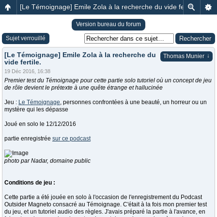
[Le Témoignage] Emile Zola à la recherche du vide fertile.
Version bureau du forum
Sujet verrouillé
[Le Témoignage] Emile Zola à la recherche du
↓
Thomas Munier
vide fertile.
19 Déc 2016, 16:38
Premier test du Témoignage pour cette partie solo tutoriel où un concept de jeu
de rôle devient le prétexte à une quête étrange et hallucinée
Jeu :
Le Témoignage
, personnes confrontées à une beauté, un horreur ou un
mystère qui les dépasse
Joué en solo le 12/12/2016
partie enregistrée
sur ce podcast
photo par Nadar, domaine public
Conditions de jeu :
Cette partie a été jouée en solo à l'occasion de l'enregistrement du Podcast
Outsider Magneto consacré au Témoignage. C'était à la fois mon premier test
du jeu, et un tutoriel audio des règles. J'avais préparé la partie à l'avance, en