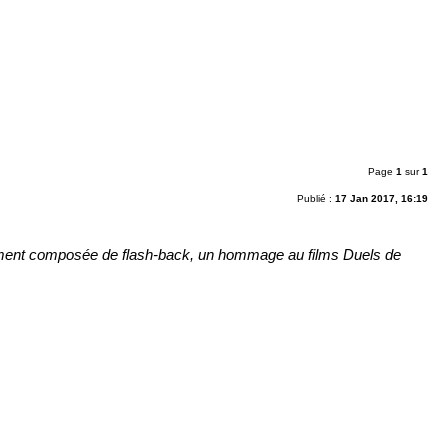
Page
1
sur
1
Publié :
17 Jan 2017, 16:19
rement composée de flash-back, un hommage au films Duels de