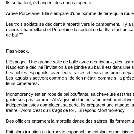
Ils se battent, échangent des coups rageurs.
Arrive Porcelaine. Elle s'empare d'une pomme de terre qui a roulé 
Les trois soldats se décident à repartir vers le campement. Il y a
rivière. Chambelland et Porcelaine la sortent de là. Ils refont un 
de bal ?"
Flash-back.
L'Espagne. Une grande salle de balle avec des rideaux, des lustre
Napoléon a décliné l'invitation à se joindre au bal. Il est dans une
Les nobles espagnols, avec leurs fraises et leurs costumes dépas
Les laquais s'activent comme si de rien n'était, comme si la pré
leurs cimeterres.
Montmorency est en robe de bal bouffante, sa chevelure est très tr
guide ses pas comme s'il s'agissait d'un entraînement martial violent
indépendantistes complotent sa perte. Ils préparent une attaque, ave
traître. "Alors c'est qu'il s'agit de toi", lui répond Montmorency.
Des officiers entament la mortelle danse des sabres. Ils forment 
Fait alors irruption un terroriste espagnol, un catalan, qu'ont lai