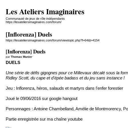
Les Ateliers Imaginaires
Communauté de jeux de rôle indépendants
https://lesateliersimaginaires.com/forum/
[Inflorenza] Duels
https://lesateliersimaginaires.com/forum/viewtopic.php?f=64&t=4154
[Inflorenza] Duels
par
Thomas Munier
DUELS
Une série de défis gigognes pour ce Millevaux décalé sous la f
Ridley Scott, du cape et d'épée badass et du jeu sans instance !
Jeu :
Inflorenza
, héros, salauds et martyrs dans l'enfer forestier
Joué le 09/06/2016 sur google hangout
Personnages : Antoine Chambelland, Amélie de Montmorency, Po
Partie enregistrée
sur ma chaîne youtube