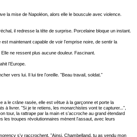
e la mise de Napoléon, alors elle le bouscule avec violence.
al, il redresse la tête de surprise. Porcelaine bloque un instant.
e est maintenant capable de voir l'emprise noire, de sentir la
 Elle ne ressent plus aucune douleur. Fascinant.
ahit l'Europe.
ers lui. Il lui tire l'oreille. "Beau travail, soldat."
a le crâne rasée, elle est vêtue à la garçonne et porte la
 à livrer. "Si je te retiens, les monarchistes vont te capturer...",
on tour, la rattrape par la main et s'accroche au grand étendard
s les troupes révolutionnaires mènent l'assaut, avec leurs
ntmorency s'y raccrochent. "Ainsi, Chambelland, tu as vendu mon