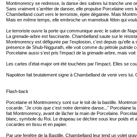
Montmorency se redresse, la danse des sabres lui tranche une orei
Sans vraiment s'arrêter de danser, elle propulse Porcelaine vers le
Chambelland court vers le terroriste, épée dégainée. Mais Montmo
Mais en même temps, elle embroche un mamelouk félon qui voula
Le terroriste ouvre la porte qui communique avec le salon de Napo
La grenade-arbre est fascinante. Chambelland saute sur le résista
Montmorency est défigurée par l'explosion, c'est depuis qu'elle a sa
présence de Shub-Niggurath, elle voit comme du pétrole putride c
Porcelaine aussi s'est pris l'impact de la grenade-arbre, mais vo
Les cartes d'état-major ont été touchées par l'impact. Elles se co
Napoléon fait brutalement signe à Chambelland de venir vers lui. Cham
Flash-back
Porcelaine et Montmorency sont sur le toit de la bastille. Montmor
cocarde. "Je crois que c'est notre dernière danse..." Porcelaine la co
fait Montmorency, avant de lâcher la main de Porcelaine. Porcelain
blanc, symbole du Roi. Le drapeau se déchire sous leur poids et a
cocardes en tissu et en papier.
Par une fenêtre de la Bastille, Chambelland leur tend un volet gr