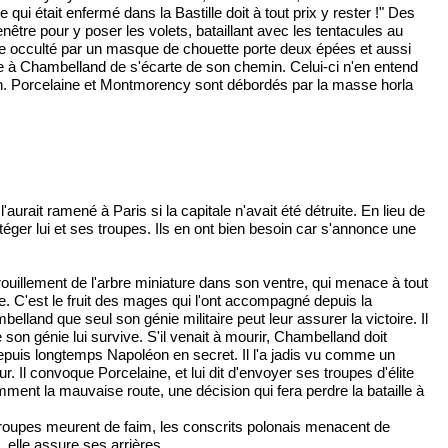
i était enfermé dans la Bastille doit à tout prix y rester !" Des
tre pour y poser les volets, bataillant avec les tentacules au
ge occulté par un masque de chouette porte deux épées et aussi
e à Chambelland de s'écarte de son chemin. Celui-ci n'en entend
llan. Porcelaine et Montmorency sont débordés par la masse horla
aurait ramené à Paris si la capitale n'avait été détruite. En lieu de
téger lui et ses troupes. Ils en ont bien besoin car s'annonce une
ouillement de l'arbre miniature dans son ventre, qui menace à tout
. C'est le fruit des mages qui l'ont accompagné depuis la
and que seul son génie militaire peut leur assurer la victoire. Il
 son génie lui survive. S'il venait à mourir, Chambelland doit
epuis longtemps Napoléon en secret. Il l'a jadis vu comme un
 Il convoque Porcelaine, et lui dit d'envoyer ses troupes d'élite
emment la mauvaise route, une décision qui fera perdre la bataille à
s troupes meurent de faim, les conscrits polonais menacent de
, elle assure ses arrières.