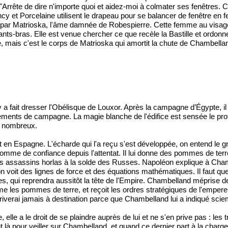
rête de dire n'importe quoi et aidez-moi à colmater ses fenêtres. Ce qu
t Porcelaine utilisent le drapeau pour se balancer de fenêtre en fenê
int par Matrioska, l'âme damnée de Robespierre. Cette femme au visa
ts-bras. Elle est venue chercher ce que recèle la Bastille et ordonn
tre, mais c'est le corps de Matrioska qui amortit la chute de Chambe
 a fait dresser l'Obélisque de Louxor. Après la campagne d’Égypte, il l'
ampements de campagne. La magie blanche de l'édifice est sensée le pro
us nombreux.
t en Espagne. L'écharde qui l'a reçu s'est développée, on entend le gr
omme de confiance depuis l'attentat. Il lui donne des pommes de terre
 assassins horlas à la solde des Russes. Napoléon explique à Chambell
on voit des lignes de force et des équations mathématiques. Il faut que
s, qui reprendra aussitôt la tête de l'Empire. Chambelland méprise d
 les pommes de terre, et reçoit les ordres stratégiques de l'empereur.
'arriverai jamais à destination parce que Chambelland lui a indiqué sci
lle a le droit de se plaindre auprès de lui et ne s'en prive pas : le
ut là pour veiller sur Chambelland, et quand ce dernier part à la charge