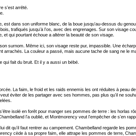
 s'est arrêté.
e.
est dans son uniforme blanc, de la boue jusqu'au-dessus du genou. 
n bois, trafiqués jusqu'à l'os, avec des engrenages. Sur son visage c
e, et qui pourtant échoue a altérer la beauté de son visage.
érité son surnom. Même ici, son visage reste pur, impassible. Une échar
ont arrachés. La couleur a passé, mais aucune tache de sang ne le m
qui fait du bruit. Et il y a aussi un bébé.
rcée. La faim, le froid et les raids ennemis les ont réduites à peau de
ut éviter de les partager avec ses hommes, pas plus qu'il ne souhait
elées.
'être isolé en forêt pour manger ses pommes de terre : les horlas rô
 Chambelland l'a oublié, et Montmorency veut l'empêcher de s'en rapp
 dit qu'il faut rentrer au campement. Chambelland regarde les pomme
morency cède à sa propre faim, elle attrape les pommes de terre, Cham