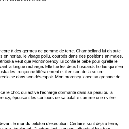
t encore à des germes de pomme de terre. Chambelland lui dispute
s en horlas, le visage poilu, courbés dans des positions animales,
trioska veut que Montmorency lui confie le bébé pour qu'elle le
vant la longue recharge. Elle tue les deux hussards horlas qui s'en
 les tronçonne littéralement et il en sort de la sciure.
e Porcelaine dans son désespoir. Montmorency lance sa grenade de
ce le choc qui activé l'écharge dormante dans sa peau ou la
rency, épousant les contours de sa balafre comme une rivière.
devant le mur du peloton d'exécution. Certains sont déjà à terre,
 croix, implorant. D'autres font la queue, attendant leur tour.