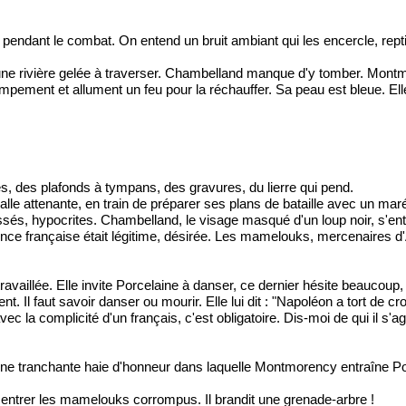
pendant le combat. On entend un bruit ambiant qui les encercle, repti
 une rivière gelée à traverser. Chambelland manque d'y tomber. Montmo
campement et allument un feu pour la réchauffer. Sa peau est bleue. Ell
s, des plafonds à tympans, des gravures, du lierre qui pend.
 salle attenante, en train de préparer ses plans de bataille avec un mar
sés, hypocrites. Chambelland, le visage masqué d'un loup noir, s'ent
sence française était légitime, désirée. Les mamelouks, mercenaires 
availlée. Elle invite Porcelaine à danser, ce dernier hésite beaucoup,
. Il faut savoir danser ou mourir. Elle lui dit : "Napoléon a tort de cro
c la complicité d'un français, c'est obligatoire. Dis-moi de qui il s'ag
une tranchante haie d'honneur dans laquelle Montmorency entraîne Porc
ssé entrer les mamelouks corrompus. Il brandit une grenade-arbre !