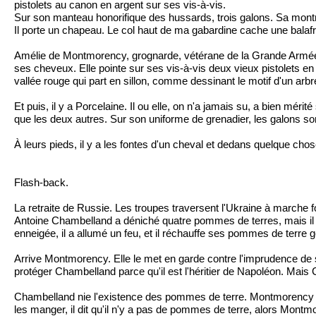
pistolets au canon en argent sur ses vis-à-vis.
Sur son manteau honorifique des hussards, trois galons. Sa montre
Il porte un chapeau. Le col haut de ma gabardine cache une balafr
Amélie de Montmorency, grognarde, vétérane de la Grande Armée, 
ses cheveux. Elle pointe sur ses vis-à-vis deux vieux pistolets e
vallée rouge qui part en sillon, comme dessinant le motif d'un arbr
Et puis, il y a Porcelaine. Il ou elle, on n'a jamais su, a bien m
que les deux autres. Sur son uniforme de grenadier, les galons s
À leurs pieds, il y a les fontes d'un cheval et dedans quelque chose 
Flash-back.
La retraite de Russie. Les troupes traversent l'Ukraine à marche fo
Antoine Chambelland a déniché quatre pommes de terres, mais il ve
enneigée, il a allumé un feu, et il réchauffe ses pommes de terre g
Arrive Montmorency. Elle le met en garde contre l'imprudence de s
protéger Chambelland parce qu'il est l'héritier de Napoléon. Mais
Chambelland nie l'existence des pommes de terre. Montmorency lui
les manger, il dit qu'il n'y a pas de pommes de terre, alors Mont