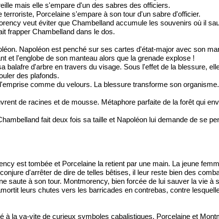
lle mais elle s'empare d'un des sabres des officiers.
 terroriste, Porcelaine s'empare à son tour d'un sabre d'officier.
rency veut éviter que Chambelland accumule les souvenirs où il sauv
it frapper Chambelland dans le dos.
léon. Napoléon est penché sur ses cartes d'état-major avec son maréch
nt et l'englobe de son manteau alors que la grenade explose !
 balafre d'arbre en travers du visage. Sous l'effet de la blessure, ell
ouler des plafonds.
it l'emprise comme du velours. La blessure transforme son organisme.
uvrent de racines et de mousse. Métaphore parfaite de la forêt qui env
belland fait deux fois sa taille et Napoléon lui demande de se pencher v
ency est tombée et Porcelaine la retient par une main. La jeune femme 
njure d'arrêter de dire de telles bêtises, il leur reste bien des combats
e saute à son tour. Montmorency, bien forcée de lui sauver la vie à s
mortit leurs chutes vers les barricades en contrebas, contre lesquelle
avé à la va-vite de curieux symboles cabalistiques. Porcelaine et Mo