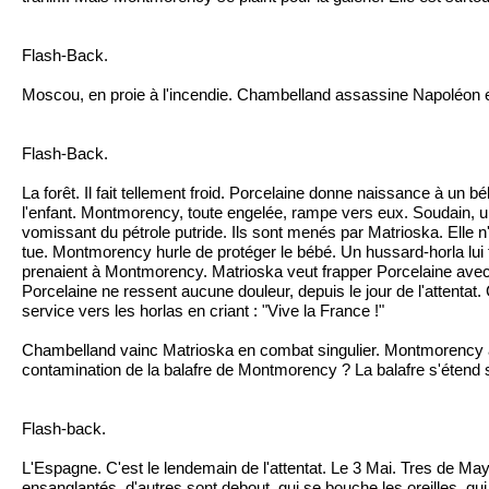
Flash-Back.
Moscou, en proie à l'incendie. Chambelland assassine Napoléon
Flash-Back.
La forêt. Il fait tellement froid. Porcelaine donne naissance à 
l'enfant. Montmorency, toute engelée, rampe vers eux. Soudain, un
vomissant du pétrole putride. Ils sont menés par Matrioska. Elle 
tue. Montmorency hurle de protéger le bébé. Un hussard-horla lui t
prenaient à Montmorency. Matrioska veut frapper Porcelaine avec s
Porcelaine ne ressent aucune douleur, depuis le jour de l'attent
service vers les horlas en criant : "Vive la France !"
Chambelland vainc Matrioska en combat singulier. Montmorency ar
contamination de la balafre de Montmorency ? La balafre s'étend
Flash-back.
L'Espagne. C'est le lendemain de l'attentat. Le 3 Mai. Tres de Mayo
ensanglantés, d'autres sont debout, qui se bouche les oreilles, qui 