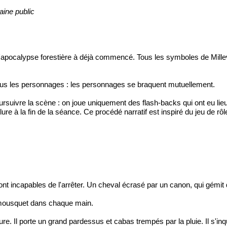
aine public
pocalypse forestière à déjà commencé. Tous les symboles de Millevaux
s les personnages : les personnages se braquent mutuellement.
ursuivre la scène : on joue uniquement des flash-backs qui ont eu lie
clure à la fin de la séance. Ce procédé narratif est inspiré du jeu de rô
 sont incapables de l'arrêter. Un cheval écrasé par un canon, qui gém
 mousquet dans chaque main.
e. Il porte un grand pardessus et cabas trempés par la pluie. Il s'inq