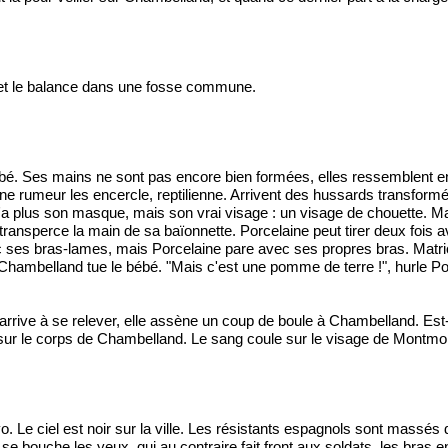
 et le balance dans une fosse commune.
un bébé. Ses mains ne sont pas encore bien formées, elles ressemblen
e rumeur les encercle, reptilienne. Arrivent des hussards transformé
n'a plus son masque, mais son vrai visage : un visage de chouette. Ma
ransperce la main de sa baïonnette. Porcelaine peut tirer deux fois a
es bras-lames, mais Porcelaine pare avec ses propres bras. Matrioska
at. Chambelland tue le bébé. "Mais c'est une pomme de terre !", hurl
rive à se relever, elle assène un coup de boule à Chambelland. Est-
 sur le corps de Chambelland. Le sang coule sur le visage de Montmo
. Le ciel est noir sur la ville. Les résistants espagnols sont massés 
se bouche les yeux, qui au contraire fait front aux soldats, les bras en