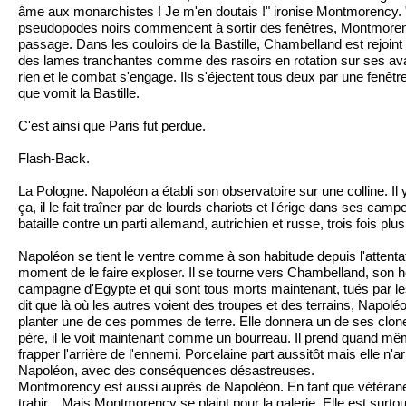
âme aux monarchistes ! Je m'en doutais !" ironise Montmorency. "Ar
pseudopodes noirs commencent à sortir des fenêtres, Montmorency e
passage. Dans les couloirs de la Bastille, Chambelland est rejo
des lames tranchantes comme des rasoirs en rotation sur ses avan
rien et le combat s'engage. Ils s'éjectent tous deux par une fenê
que vomit la Bastille.
C'est ainsi que Paris fut perdue.
Flash-Back.
La Pologne. Napoléon a établi son observatoire sur une colline. Il y
ça, il le fait traîner par de lourds chariots et l'érige dans ses c
bataille contre un parti allemand, autrichien et russe, trois fois pl
Napoléon se tient le ventre comme à son habitude depuis l'attenta
moment de le faire exploser. Il se tourne vers Chambelland, son h
campagne d'Egypte et qui sont tous morts maintenant, tués par les
dit que là où les autres voient des troupes et des terrains, Napolé
planter une de ces pommes de terre. Elle donnera un de ses clone
père, il le voit maintenant comme un bourreau. Il prend quand même
frapper l'arrière de l'ennemi. Porcelaine part aussitôt mais elle n
Napoléon, avec des conséquences désastreuses.
Montmorency est aussi auprès de Napoléon. En tant que vétérane, e
trahir... Mais Montmorency se plaint pour la galerie. Elle est surto