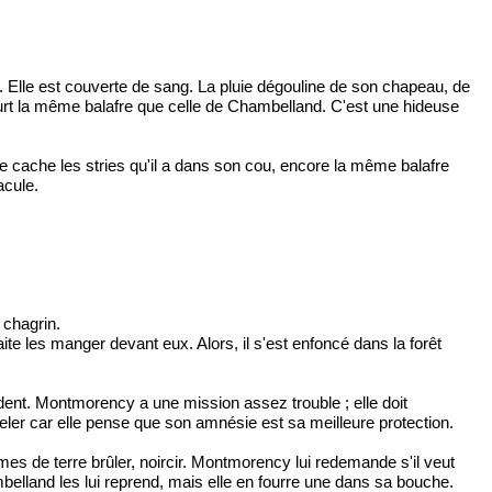
Elle est couverte de sang. La pluie dégouline de son chapeau, de
ourt la même balafre que celle de Chambelland. C'est une hideuse
pe cache les stries qu'il a dans son cou, encore la même balafre
acule.
 chagrin.
e les manger devant eux. Alors, il s'est enfoncé dans la forêt
dent. Montmorency a une mission assez trouble ; elle doit
eler car elle pense que son amnésie est sa meilleure protection.
s de terre brûler, noircir. Montmorency lui redemande s'il veut
belland les lui reprend, mais elle en fourre une dans sa bouche.