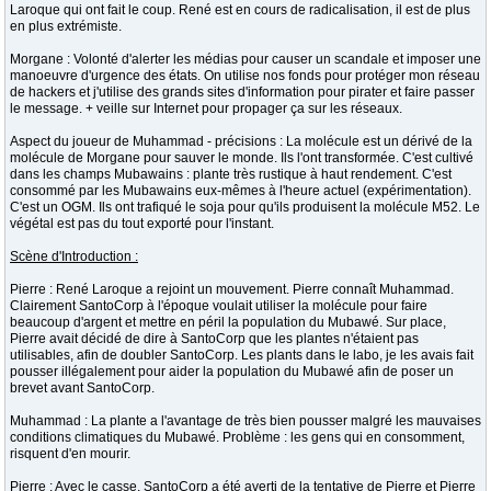
Laroque qui ont fait le coup. René est en cours de radicalisation, il est de plus
en plus extrémiste.
Morgane : Volonté d'alerter les médias pour causer un scandale et imposer une
manoeuvre d'urgence des états. On utilise nos fonds pour protéger mon réseau
de hackers et j'utilise des grands sites d'information pour pirater et faire passer
le message. + veille sur Internet pour propager ça sur les réseaux.
Aspect du joueur de Muhammad - précisions : La molécule est un dérivé de la
molécule de Morgane pour sauver le monde. Ils l'ont transformée. C'est cultivé
dans les champs Mubawains : plante très rustique à haut rendement. C'est
consommé par les Mubawains eux-mêmes à l'heure actuel (expérimentation).
C'est un OGM. Ils ont trafiqué le soja pour qu'ils produisent la molécule M52. Le
végétal est pas du tout exporté pour l'instant.
Scène d'Introduction :
Pierre : René Laroque a rejoint un mouvement. Pierre connaît Muhammad.
Clairement SantoCorp à l'époque voulait utiliser la molécule pour faire
beaucoup d'argent et mettre en péril la population du Mubawé. Sur place,
Pierre avait décidé de dire à SantoCorp que les plantes n'étaient pas
utilisables, afin de doubler SantoCorp. Les plants dans le labo, je les avais fait
pousser illégalement pour aider la population du Mubawé afin de poser un
brevet avant SantoCorp.
Muhammad : La plante a l'avantage de très bien pousser malgré les mauvaises
conditions climatiques du Mubawé. Problème : les gens qui en consomment,
risquent d'en mourir.
Pierre : Avec le casse, SantoCorp a été averti de la tentative de Pierre et Pierre