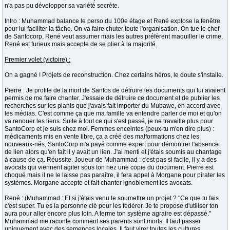
n'a pas pu développer sa variété secrète.
Intro : Muhammad balance le perso du 100e étage et René explose la fenêtre
pour lui faciliter la tâche. On va faire chuter toute l'organisation. On tue le chef
de Santocorp, René veut assumer mais les autres préfèrent maquiller le crime.
René est furieux mais accepte de se plier à la majorité.
Premier volet (victoire) :
On a gagné ! Projets de reconstruction. Chez certains héros, le doute s'installe.
Pierre : Je profite de la mort de Santos de détruire les documents qui lui avaient
permis de me faire chanter. J'essaie de détruire ce document et de publier les
recherches sur les plants que j'avais fait importer du Mubawe, en accord avec
les médias. C'est comme ça que ma famille va entendre parler de moi et qu'on
va renouer les liens. Suite à tout ce qui s'est passé, je ne travaille plus pour
SantoCorp et je suis chez moi. Femmes enceintes (peux-tu m'en dire plus) :
médicaments mis en vente libre, ça a créé des malformations chez les
nouveaux-nés, SantoCorp m'a payé comme expert pour démontrer l'absence
de lien alors qu'en fait il y avait un lien. J'ai menti et j'étais soumis au chantage
à cause de ça. Réussite. Joueur de Muhammad : c'est pas si facile, il y a des
avocats qui viennent agiter sous ton nez une copie du document. Pierre est
choqué mais il ne le laisse pas paraître, il fera appel à Morgane pour pirater les
systèmes. Morgane accepte et fait chanter ignoblement les avocats.
René : (Muhammad : Et si j'étais venu te soumettre un projet ? "Ce que tu fais
c'est super. Tu es la personne clé pour les fédérer. Je te propose d'utiliser ton
aura pour aller encore plus loin. A terme ton système agraire est dépassé."
Muhammad me raconte comment ses parents sont morts. Il faut passer
uniquement avec des semences locales. Il faut virer toutes les cultures