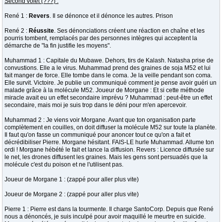
Second volet (???) :
René 1 :
Revers
. Il se dénonce et il dénonce les autres. Prison
René 2 :
Réussite
. Ses dénonciations créent une réaction en chaîne et les
pourris tombent, remplacés par des personnes intègres qui acceptent la
démarche de "la fin justifie les moyens".
Muhammad 1 : Capitale du Mubawe. Dehors, tirs de Kalash. Natasha prise de
convustions. Elle a le virus. Muhammad prend des graines de soja M52 et lui
fait manger de force. Elle tombe dans le coma. Je la veille pendant son coma.
Elle survit. Victoire. Je publie un communiqué comment je pense avoir guéri un
malade grâce à la molécule M52. Joueur de Morgane : Et si cette méthode
miracle avait eu un effet secondaire imprévu ? Muhammad : peut-être un effet
secondaire, mais moi je suis trop dans le déni pour m'en apercevoir.
Muhammad 2 : Je viens voir Morgane. Avant que ton organisation parte
complètement en couilles, on doit diffuser la molécule M52 sur toute la planète.
Il faut qu'on fasse un communiqué pour anoncer tout ce qu'on a fait et
décrédibiliser Pierre. Morgane hésitant. FAIS-LE hurle Muhammad. Allume ton
ordi ! Morgane hébété le fait et lance la diffusion. Revers : Licence diffusée sur
le net, les drones diffusent les graines. Mais les gens sont persuadés que la
molécule c'est du poison et ne l'utilisent pas.
Joueur de Morgane 1 : (zappé pour aller plus vite)
Joueur de Morgane 2 : (zappé pour aller plus vite)
Pierre 1 : Pierre est dans la tourmente. Il charge SantoCorp. Depuis que René
nous a dénoncés, je suis inculpé pour avoir maquillé le meurtre en suicide.