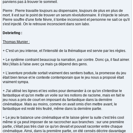
parviens pas à trouver le sommeil.
Pierre : Pierre travaille toujours au dispensaire, toujours de plus en plus de
mort. Il est sur le point de trouver un serum révolutionnaire. Il s'injecte le sérum.
Pierre souffre d'une forte fièvre, il tombe inconscient et personne ne sait ce qu'il
s'est injecté. On le retrouve inconscient dans son labo.
Debriefing :
Thomas Munier :
+ C'est un jeu intense, et l'intensité de la thématique est servie par les règles.
+ Le système contraint beaucoup la narration, par contre. Donc ça, il faut aimer.
Moi j'étais à l'aise avec ça mais ça dépend des gens.
+ L'aventure produite sortait vraiment des sentiers battus, la promesse du jeu
était bien tenue et le contexte contemporain que le jeu nous a proposé était
vraiment sympa.
+ J'ai utilisé les lignes et les voiles pour demander à ce qu'on s'interdise le
fantastique et qu'on mette un voile sur les notions de racisme, mais en fait le
jeu nous a pris de court en imposant du fantastique dans la dernière
cinématique. Mais au moins, comme on avait omis d'en mettre avant, le
fantastique est resté très feutré, même dans la dernière partie.
+ Le jeu te balance une cinématique et te laisse gérer la suite c'est très cool
même si ça peut imposer de se raccrocher aux branches : sur une première
partie, c'était pas très clair ce qu'on devait et pouvait raconter entre chaque
cinématique. Ainsi, dans la première partie, on été censés décrire davantage