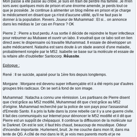
Mon passé a été passé au crible, je suis en train de perdre ma famille. Je m'en
sors avec quelques mois de prison et une énorme amende, je perds tout ce
que je possède. Je continue à alimenter un blog même en prison et je charge
le médicament en disant que ça n'est d'aucune utilité, qu'il ne faut pas le
donner à la population. Revers. Joueur de Muhammad : Et si... on annonce
dans les médias le 1er cas en France ? OK
Pierre 2 : Pierre a tout perdu. A sa sortie il décide de rejoindre le foyer infectieux
pour retourner au Mubawe et ouvrir un labo. Il voudrait que ce labo soit en lien
direct avec le dispensaire où travaille Muhammad. Il essaie de développer un
autre médicament. Natasha est sans doute à un stade avancé d'une maladie,
probablement rongée par le M52. Isabelle se base sur la molécule et essaie de
la refaire afin d'oublietter Santocorp.
Réussite
.
Epilogue :
René : Il se suicide, apaisé pour la 1ère fois depuis longtemps.
Morgane : Morgane est devenu super influençable et il a été repris par d'autres
groupes très radicaux. On se sert à fond de son image.
Muhammad : Natacha a connu une rémission. Les partisans de Pierre disent
que c'est grâce au M52 modifié, Muhammad dit que c'est grâce au M52
d'origine. Muhammad recherché par la police de son pays pour l'assassinat
d'Ernesto Santo. Il a pris la fuite dans la zone rebelle car il y a une guerre civile.
Il fait des communiqués sur Internet pour dénoncer le M52 modifié et il dit que
Pierre est un suppôt de chépaquoi. Il continue la diffisusion de la molécule sur
le Darknet. On est le soir, il faut très chaud, beaucoup de moustique. Odeur
d'incendie importante. Hurlement, bruit. Je me couche dans mon lit, dans ma
tente de QG. A côté de moi dans le lit, je vois mes parents morts et je ne