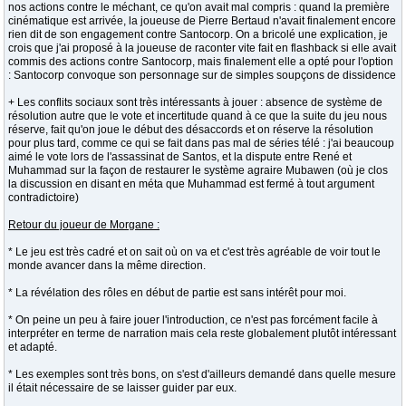
nos actions contre le méchant, ce qu'on avait mal compris : quand la première
cinématique est arrivée, la joueuse de Pierre Bertaud n'avait finalement encore
rien dit de son engagement contre Santocorp. On a bricolé une explication, je
crois que j'ai proposé à la joueuse de raconter vite fait en flashback si elle avait
commis des actions contre Santocorp, mais finalement elle a opté pour l'option
: Santocorp convoque son personnage sur de simples soupçons de dissidence
+ Les conflits sociaux sont très intéressants à jouer : absence de système de
résolution autre que le vote et incertitude quand à ce que la suite du jeu nous
réserve, fait qu'on joue le début des désaccords et on réserve la résolution
pour plus tard, comme ce qui se fait dans pas mal de séries télé : j'ai beaucoup
aimé le vote lors de l'assassinat de Santos, et la dispute entre René et
Muhammad sur la façon de restaurer le système agraire Mubawen (où je clos
la discussion en disant en méta que Muhammad est fermé à tout argument
contradictoire)
Retour du joueur de Morgane :
* Le jeu est très cadré et on sait où on va et c'est très agréable de voir tout le
monde avancer dans la même direction.
* La révélation des rôles en début de partie est sans intérêt pour moi.
* On peine un peu à faire jouer l'introduction, ce n'est pas forcément facile à
interpréter en terme de narration mais cela reste globalement plutôt intéressant
et adapté.
* Les exemples sont très bons, on s'est d'ailleurs demandé dans quelle mesure
il était nécessaire de se laisser guider par eux.