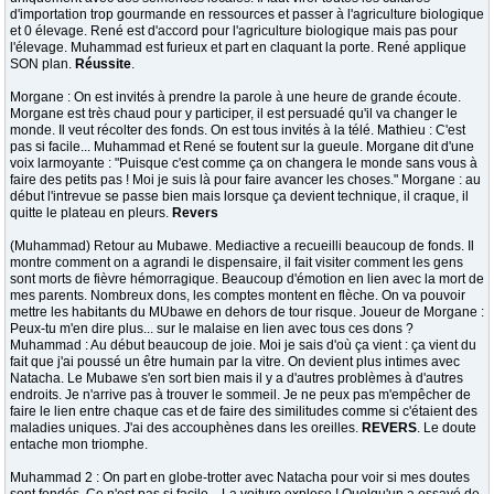
d'importation trop gourmande en ressources et passer à l'agriculture biologique
et 0 élevage. René est d'accord pour l'agriculture biologique mais pas pour
l'élevage. Muhammad est furieux et part en claquant la porte. René applique
SON plan.
Réussite
.
Morgane : On est invités à prendre la parole à une heure de grande écoute.
Morgane est très chaud pour y participer, il est persuadé qu'il va changer le
monde. Il veut récolter des fonds. On est tous invités à la télé. Mathieu : C'est
pas si facile... Muhammad et René se foutent sur la gueule. Morgane dit d'une
voix larmoyante : "Puisque c'est comme ça on changera le monde sans vous à
faire des petits pas ! Moi je suis là pour faire avancer les choses." Morgane : au
début l'intrevue se passe bien mais lorsque ça devient technique, il craque, il
quitte le plateau en pleurs.
Revers
(Muhammad) Retour au Mubawe. Mediactive a recueilli beaucoup de fonds. Il
montre comment on a agrandi le dispensaire, il fait visiter comment les gens
sont morts de fièvre hémorragique. Beaucoup d'émotion en lien avec la mort de
mes parents. Nombreux dons, les comptes montent en flèche. On va pouvoir
mettre les habitants du MUbawe en dehors de tour risque. Joueur de Morgane :
Peux-tu m'en dire plus... sur le malaise en lien avec tous ces dons ?
Muhammad : Au début beaucoup de joie. Moi je sais d'où ça vient : ça vient du
fait que j'ai poussé un être humain par la vitre. On devient plus intimes avec
Natacha. Le Mubawe s'en sort bien mais il y a d'autres problèmes à d'autres
endroits. Je n'arrive pas à trouver le sommeil. Je ne peux pas m'empêcher de
faire le lien entre chaque cas et de faire des similitudes comme si c'étaient des
maladies uniques. J'ai des accouphènes dans les oreilles.
REVERS
. Le doute
entache mon triomphe.
Muhammad 2 : On part en globe-trotter avec Natacha pour voir si mes doutes