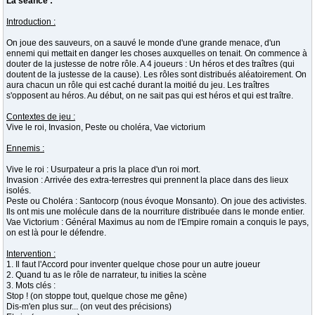
La séance :
Introduction :
On joue des sauveurs, on a sauvé le monde d'une grande menace, d'un
ennemi qui mettait en danger les choses auxquelles on tenait. On commence à
douter de la justesse de notre rôle. A 4 joueurs : Un héros et des traîtres (qui
doutent de la justesse de la cause). Les rôles sont distribués aléatoirement. On
aura chacun un rôle qui est caché durant la moitié du jeu. Les traîtres
s'opposent au héros. Au début, on ne sait pas qui est héros et qui est traître.
Contextes de jeu :
Vive le roi, Invasion, Peste ou choléra, Vae victorium
Ennemis :
Vive le roi : Usurpateur a pris la place d'un roi mort.
Invasion : Arrivée des extra-terrestres qui prennent la place dans des lieux
isolés.
Peste ou Choléra : Santocorp (nous évoque Monsanto). On joue des activistes.
Ils ont mis une molécule dans de la nourriture distribuée dans le monde entier.
Vae Victorium : Général Maximus au nom de l'Empire romain a conquis le pays,
on est là pour le défendre.
Intervention :
1. Il faut l'Accord pour inventer quelque chose pour un autre joueur
2. Quand tu as le rôle de narrateur, tu inities la scène
3. Mots clés :
Stop ! (on stoppe tout, quelque chose me gêne)
Dis-m'en plus sur... (on veut des précisions)