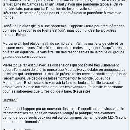
sont fondés. Ce n'est pas si facile... La voiture explose ! Quelqu'un a essayé de
te tuer. Ernesto Santos savait qu'i lallait y avoir une pandémie globale. On ve
me faire taire parce que j'ai l'intention de lever le voile sur la pandémie.
Réussite
. Je ne me dégonfle pas et je pars étudier la pandémie à travers le
monde.
René 2 : On dirait qu'il y a une pandémie. Il appelle Pierre pour récupérer des
données. La réponse de Pierre est "oui", mais pour lui c'est lié à d'autres
raisons.
Echec
.
Morgane 2 : Tout était en train de se morceler : j'ai mis ma fierté de côté et j'ai
assumé mes erreurs. J'ai brûlé les dernières cartes du groupe. Jusqu'à présent
on était en équilibre. Je vais être l'un des responsables de la chute du groupe,
ça aura des conséquences.
Pierre 2 : Le fait est qu'avec les dissensions qui ont éclaté très visiblement
depuis l'émission de télé, je pense que Mediactive va éclater en groupuscules
activistes qui s'entendent +/- mal. Je préfère rester avec ma famille et profiter de
l'argent gagné. Je décide de laisser tomber tout le monde. Joueur de
Muhammad : Et si... quand tu vas voir ta famille, toute ta famille t'accueille à
bras ouverts ? On te fait raconter toutes tes aventures. Ta famille te pardonne
pour les saloperies que tu t'es obligé à faire. (
Réussite
)
Rupture :
L’Afrique est frappée par un nouveau désastre : l’apparition d’un virus volatile
transformant les malades en zombies. Malgré la panique, des examens
démontrent que seuls ceux qui ont été contaminés par la molécule M2-75 sont
naturellement immunisés.