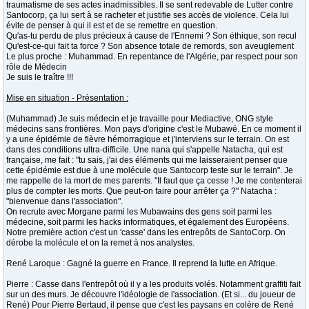
traumatisme de ses actes inadmissibles. Il se sent redevable de Lutter contre
Santocorp, ça lui sert à se racheter et justifie ses accès de violence. Cela lui
évite de penser à qui il est et de se remettre en question.
Qu'as-tu perdu de plus précieux à cause de l'Ennemi ? Son éthique, son recul
Qu'est-ce-qui fait ta force ? Son absence totale de remords, son aveuglement
Le plus proche : Muhammad. En repentance de l'Algérie, par respect pour son
rôle de Médecin
Je suis le traître !!!
Mise en situation - Présentation :
(Muhammad) Je suis médecin et je travaille pour Mediactive, ONG style
médecins sans frontières. Mon pays d'origine c'est le Mubawé. En ce moment il
y a une épidémie de fièvre hémorragique et j'interviens sur le terrain. On est
dans des conditions ultra-difficile. Une nana qui s'appelle Natacha, qui est
française, me fait : "tu sais, j'ai des éléments qui me laisseraient penser que
cette épidémie est due à une molécule que Santocorp teste sur le terrain". Je
me rappelle de la mort de mes parents. "Il faut que ça cesse ! Je me contenterai
plus de compter les morts. Que peut-on faire pour arrêter ça ?" Natacha :
"bienvenue dans l'association".
On recrute avec Morgane parmi les Mubawains des gens soit parmi les
médecine, soit parmi les hacks informatiques, et également des Européens.
Notre première action c'est un 'casse' dans les entrepôts de SantoCorp. On
dérobe la molécule et on la remet à nos analystes.
René Laroque : Gagné la guerre en France. Il reprend la lutte en Afrique.
Pierre : Casse dans l'entrepôt où il y a les produits volés. Notamment graffiti fait
sur un des murs. Je découvre l'idéologie de l'association. (Et si... du joueur de
René) Pour Pierre Bertaud, il pense que c'est les paysans en colère de René