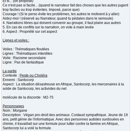
Et si... (on propose)
Ce n'est pas si facile... (quand le narrateur fait des choses que les autres jugent
trop faciles ou trop évitentes. Imposé, parce que)
Courage ! (Si le perso évite les problèmes, les autres le motivent à y aller)
Aidez-moi ! (réservé au Narrateur, quand tu pédales dans le semoule)
4. Narrations libres qui doivent convenir au groupe, il faut plaire aux autres
5. En cas de conflits sur la narration, on vote à main levée
6. Aspect : Propriété sur cet aspect
Lignes et voiles :
Voiles : Thématiques floutées
Lignes : Thématiques interdites
Voile : Racisme secondaire
Ligne : Pas de fantastique
La partie
Contexte :
Peste ou Choléra
Ennemi : Santocorp
Aspect : La situation désastreuse en Afrique, Santocorp, les mercenaires à la
solde de Santocorp, les activistes du net
molécule de la discorde : M2-75
Personnages
Nom : Morgane
Description : Végan pro-droit des animaux. Costaud sympathique. Jeune de 19
ans, petit génie de l'informatique. Avec des personnes autistes surdouées en
chimie, il travaillait sur une formule pour lutter contre la famine en Afrique,
Santocorp lui a volé la formule.