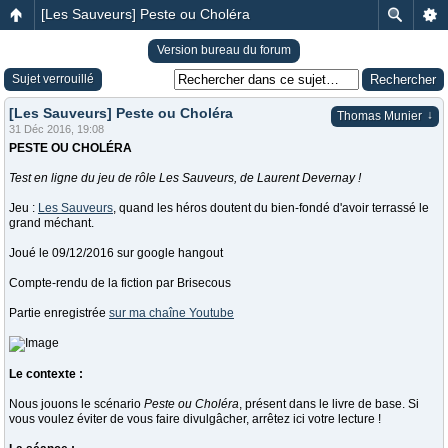
[Les Sauveurs] Peste ou Choléra
Version bureau du forum
Sujet verrouillé
[Les Sauveurs] Peste ou Choléra
↓
Thomas Munier
31 Déc 2016, 19:08
PESTE OU CHOLÉRA
Test en ligne du jeu de rôle Les Sauveurs, de Laurent Devernay !
Jeu :
Les Sauveurs
, quand les héros doutent du bien-fondé d'avoir terrassé le
grand méchant.
Joué le 09/12/2016 sur google hangout
Compte-rendu de la fiction par Brisecous
Partie enregistrée
sur ma chaîne Youtube
Le contexte :
Nous jouons le scénario
Peste ou Choléra
, présent dans le livre de base. Si
vous voulez éviter de vous faire divulgâcher, arrêtez ici votre lecture !