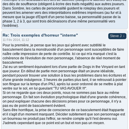
des dés de souffrance (obligent à écrire des traits négatifs) aux autres joueurs.
Dans
Sombre
, les cartes de personnalité guident le roleplay des joueurs et
peuvent les amener vers des interprétations extrêmes imprévues (au fur et à
mesure que la jauge d'Esprit d'un perso baisse, sa personnalité passe de la
phase 1, 2 à 3, qui sont trois déclinaisons d'une même personnalité vers
l'extrême).
Re: Trois exemples d'horreur "interne"
↓
Steve J
11 Fév 2014, 11:12
Pour la première, je pense que les jeux qui gèrent avec subtilité le
basculement dans la monstruosité d'un personnage sont susceptibles de faire
naître cette impression de perte de contrôle. Ici ce qui m'a marqué c'est la
cohérence de l'évolution de mon personnage, l'absence de réel moment de
basculement.
J'ai eu un sentiment équivalent lors d'une partie de Dogs in the Vinyard en tant
que joueur. En début de partie mon personnage était un jeune idéaliste,
pendant pouvoir trouver une solution à tous les problèmes dans les écritures et
d'une grande indulgence. 3 heures de parties plus tard, il se retrouvait à pointer
son flingue sur la tempe d'un PNJ, après lui avoir ordonné de se mettre à plat
ventre sur le sol, en lui gueulant "TU VAS AVOUER !!!".
Si on ne regarde que ces deux points, nous ne sommes pas face au même
personnage. En fait son évolution psychologique était d'une grande cohérence,
on peut expliquer chacune des décisions prises pour ce personnage, il n'y a
pas eu de point de basculement évident.
Sans être horrifique, la prise de conscience de ce basculement était frappante
et il s'agit d'un moment marquant. Décider subitement que son personnage est
un bourreau ne produit pas l'effroi, se rendre compte qu'il l'est devenu oui.
J'admets cependant que ce point est un but et non pas un moyen.