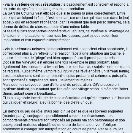
- via le système de jeu / résolution
: le basculement est conscient et répond à
un ordre du système de changer son interprétation.
La SAN de Cthulhu n'est efficace que si le joueur la joue correctement. Entre
ceux qui anticipent la folie (c'est mon cas, car c'est ce qui m'amuse dans le jeu)
et ceux qui en reculent l'échéance (car ils veulent que leur perso survivre), cela
donne de drôles de choses au sein d'une même table.
Si ses résultats sont parfois incohérents ou abusifs, ce système a l'avantage de
fonctionner implacablement sur tous les joueurs, quelles que soient leur
implication et leur capacité d'interprétation.
- via le scénario / univers
: le basculement est inconscient et/ou spontanée, il
correspond plus à un réflexe, une réaction face à une situation qui touche le
joueur. Le terme de "piège" est bien approprié, car il prend par surprise !
Dogs in the Vineyard est encore une fois l'exemple le plus probant. Mais
également des scénarios à twist et les jeux touchant aux sujets extrêmes (dans
ce registre, Kult et même Vampire ou INS/MV se révèlent être un terreau fertile).
Les basculements sont certainement les plus probants et cohérents puisqu'ils
sont spontanés, surprenants, fous... tellement humains !
Mais pour les provoquer que d'efforts et de préparation. DitV propose un
système bluffant, pour autant que l'on crée son village selon la méthode Baker.
Sinon, autant jouer à Deadland...
Et la plus grande incertitude de cette mécanique est qu'elle repose sur l'humain
qui va jouer, et celui-ci a eu la bonne idée d'être unique.
En dehors du jeu de rôle, mais pas loin, je pense que les soirées enquêtes
(murder party), conjuguent possiblement ces deux mécanismes. Les
comportements premiers sont imposés au joueur via son personnage et son
background mais ses objectifs ou un ordre de l'animateur vont l'obliger
sciemment à changer son interprétation en cours de partie. Par ailleurs, les