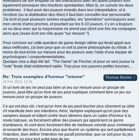
révélations de son enquête ou ses interactions avec les autres joueurs vont
également provoquer des réactions spontanées. Mais là, on cumule les deux
problèmes : il faut avoir des joueurs investis dans leur interprétation, et à
l'écriture (ou la distribution des rôles) il faut bien connaître leur personnalité.
J'ai écrit et joué plusieurs soirées enquêtes, les "premières" sont toujours avec
mon cercle d'amis proches, et pourtant sur les 9-10 joueurs, il y en a toujours
un ou deux avec qui la mayonnaise ne prend pas (dont une fois ma compagne,
alors que j'avais écrit son rôle quasi "sur mesure" !).
Pour conclure sur cette question de game design ultime qui ferait appel aux
deux méthodes, j'ai bien peur que ce soit la pierre philosophale du rôliste. A
moins de tout écrire sur mesure pour tes joueurs avec l'aide d'une équipe de
psychologues / comportementalistes.
Quoique cela a déjà été fait : "The Game" de Fincher, et pour un seul joueur la
"note" finale était visiblement salée. Trop pour nos pauvres petites bourses...
Re: Trois exemples d'horreur "interne"
↓
Thomas Munier
15 Fév 2014, 12:16
Si un livre de jeu ne peut pas faire un jeu sur mesure pour un groupe de
joueurs, peut-être qu'un livre de jeu peut expliquer comment faire un jeu sur
mesure pour un groupe de joueurs.
Ce qui est plus sûr, c'est qu'un livre de jeu peut toucher plus sûrement sa cible
s'il manifeste bien ses intentions. Ainsi, Vampire expliquant qu'on joue des
vampires daaark et luttant contre leurs démons dans un cadre d'horreur à la
mode batcave, va forcément attirer des joueurs qui apprécient ce genre
d'ambiance, ils vont donc forcément être de meilleure volonté pour s'immerger
et ressentir des trucs. Encore plus que fournir un système qui sert parfaitement
l'intention, bien définir l'intention me paraît primordial, que ce soit pour du jeu
d'horreur, ou pour tout autre type de jeu.