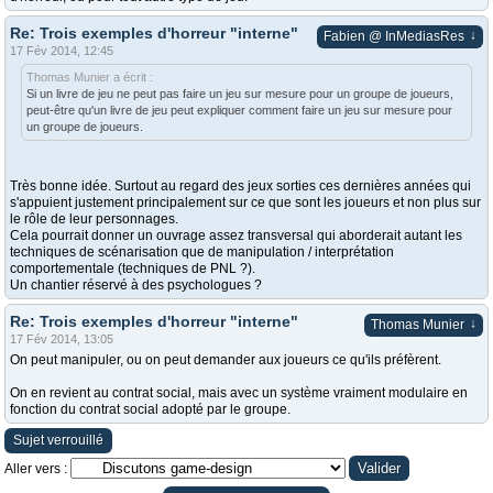
Re: Trois exemples d'horreur "interne"
↓
Fabien @ InMediasRes
17 Fév 2014, 12:45
Thomas Munier a écrit :
Si un livre de jeu ne peut pas faire un jeu sur mesure pour un groupe de joueurs,
peut-être qu'un livre de jeu peut expliquer comment faire un jeu sur mesure pour
un groupe de joueurs.
Très bonne idée. Surtout au regard des jeux sorties ces dernières années qui
s'appuient justement principalement sur ce que sont les joueurs et non plus sur
le rôle de leur personnages.
Cela pourrait donner un ouvrage assez transversal qui aborderait autant les
techniques de scénarisation que de manipulation / interprétation
comportementale (techniques de PNL ?).
Un chantier réservé à des psychologues ?
Re: Trois exemples d'horreur "interne"
↓
Thomas Munier
17 Fév 2014, 13:05
On peut manipuler, ou on peut demander aux joueurs ce qu'ils préfèrent.
On en revient au contrat social, mais avec un système vraiment modulaire en
fonction du contrat social adopté par le groupe.
Sujet verrouillé
Aller vers :