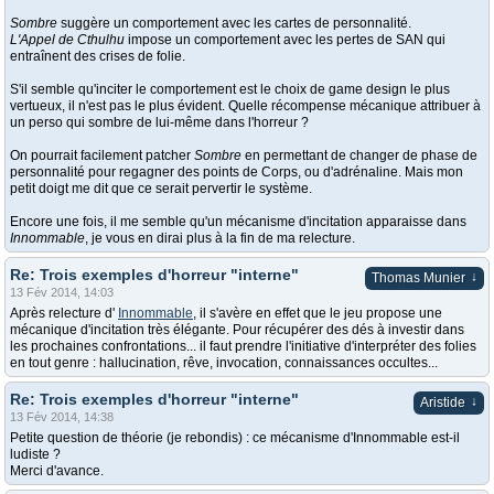
Sombre
suggère un comportement avec les cartes de personnalité.
L'Appel de Cthulhu
impose un comportement avec les pertes de SAN qui
entraînent des crises de folie.
S'il semble qu'inciter le comportement est le choix de game design le plus
vertueux, il n'est pas le plus évident. Quelle récompense mécanique attribuer à
un perso qui sombre de lui-même dans l'horreur ?
On pourrait facilement patcher
Sombre
en permettant de changer de phase de
personnalité pour regagner des points de Corps, ou d'adrénaline. Mais mon
petit doigt me dit que ce serait pervertir le système.
Encore une fois, il me semble qu'un mécanisme d'incitation apparaisse dans
Innommable
, je vous en dirai plus à la fin de ma relecture.
Re: Trois exemples d'horreur "interne"
↓
Thomas Munier
13 Fév 2014, 14:03
Après relecture d'
Innommable
, il s'avère en effet que le jeu propose une
mécanique d'incitation très élégante. Pour récupérer des dés à investir dans
les prochaines confrontations... il faut prendre l'initiative d'interpréter des folies
en tout genre : hallucination, rêve, invocation, connaissances occultes...
Re: Trois exemples d'horreur "interne"
↓
Aristide
13 Fév 2014, 14:38
Petite question de théorie (je rebondis) : ce mécanisme d'Innommable est-il
ludiste ?
Merci d'avance.