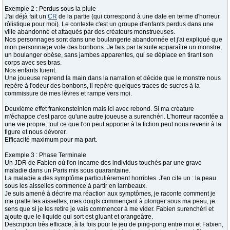
Exemple 2 : Perdus sous la pluie
J'ai déjà fait un
CR
de la partie (qui correspond à une date en terme d'horreur
rôlistique pour moi). Le contexte c'est un groupe d'enfants perdus dans une
ville abandonné et attaqués par des créateurs monstrueuses.
Nos personnages sont dans une boulangerie abandonnée et j'ai expliqué que
mon personnage vole des bonbons. Je fais par la suite apparaître un monstre,
un boulanger obèse, sans jambes apparentes, qui se déplace en tirant son
corps avec ses bras.
Nos enfants fuient.
Une joueuse reprend la main dans la narration et décide que le monstre nous
repère à l'odeur des bonbons, il repère quelques traces de sucres à la
commissure de mes lèvres et rampe vers moi.
Deuxième effet frankensteinien mais ici avec rebond. Si ma créature
m'échappe c'est parce qu'une autre joueuse a surenchéri. L'horreur racontée a
une vie propre, tout ce que l'on peut apporter à la fiction peut nous revenir à la
figure et nous dévorer.
Efficacité maximum pour ma part.
Exemple 3 : Phase Terminale
Un JDR de Fabien où l'on incarne des individus touchés par une grave
maladie dans un Paris mis sous quarantaine.
La maladie a des symptôme particulièrement horribles. J'en cite un : la peau
sous les aisselles commence à partir en lambeaux.
Je suis amené à décrire ma réaction aux symptômes, je raconte comment je
me gratte les aisselles, mes doigts commençant à plonger sous ma peau, je
sens que si je les retire je vais commencer à me vider. Fabien surenchéri et
ajoute que le liquide qui sort est gluant et orangeâtre.
Description très efficace, à la fois pour le jeu de ping-pong entre moi et Fabien,