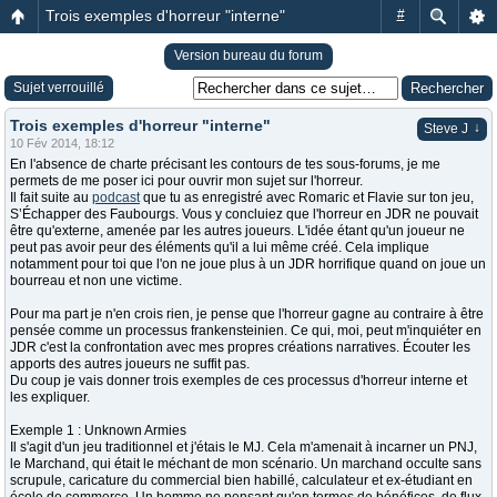
Trois exemples d'horreur "interne"
#
Version bureau du forum
Sujet verrouillé
Trois exemples d'horreur "interne"
↓
Steve J
10 Fév 2014, 18:12
En l'absence de charte précisant les contours de tes sous-forums, je me
permets de me poser ici pour ouvrir mon sujet sur l'horreur.
Il fait suite au
podcast
que tu as enregistré avec Romaric et Flavie sur ton jeu,
S’Échapper des Faubourgs. Vous y concluiez que l'horreur en JDR ne pouvait
être qu'externe, amenée par les autres joueurs. L'idée étant qu'un joueur ne
peut pas avoir peur des éléments qu'il a lui même créé. Cela implique
notamment pour toi que l'on ne joue plus à un JDR horrifique quand on joue un
bourreau et non une victime.
Pour ma part je n'en crois rien, je pense que l'horreur gagne au contraire à être
pensée comme un processus frankensteinien. Ce qui, moi, peut m'inquiéter en
JDR c'est la confrontation avec mes propres créations narratives. Écouter les
apports des autres joueurs ne suffit pas.
Du coup je vais donner trois exemples de ces processus d'horreur interne et
les expliquer.
Exemple 1 : Unknown Armies
Il s'agit d'un jeu traditionnel et j'étais le MJ. Cela m'amenait à incarner un PNJ,
le Marchand, qui était le méchant de mon scénario. Un marchand occulte sans
scrupule, caricature du commercial bien habillé, calculateur et ex-étudiant en