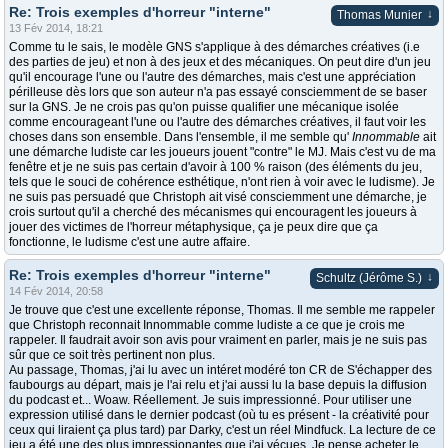
Re: Trois exemples d'horreur "interne"
↓
Thomas Munier
13 Fév 2014, 18:21
Comme tu le sais, le modèle GNS s'applique à des démarches créatives (i.e
des parties de jeu) et non à des jeux et des mécaniques. On peut dire d'un jeu
qu'il encourage l'une ou l'autre des démarches, mais c'est une appréciation
périlleuse dès lors que son auteur n'a pas essayé consciemment de se baser
sur la GNS. Je ne crois pas qu'on puisse qualifier une mécanique isolée
comme encourageant l'une ou l'autre des démarches créatives, il faut voir les
choses dans son ensemble. Dans l'ensemble, il me semble qu'
Innommable
ait
une démarche ludiste car les joueurs jouent "contre" le MJ. Mais c'est vu de ma
fenêtre et je ne suis pas certain d'avoir à 100 % raison (des éléments du jeu,
tels que le souci de cohérence esthétique, n'ont rien à voir avec le ludisme). Je
ne suis pas persuadé que Christoph ait visé consciemment une démarche, je
crois surtout qu'il a cherché des mécanismes qui encouragent les joueurs à
jouer des victimes de l'horreur métaphysique, ça je peux dire que ça
fonctionne, le ludisme c'est une autre affaire.
Re: Trois exemples d'horreur "interne"
↓
Schultz (Jérôme S.)
14 Fév 2014, 20:58
Je trouve que c'est une excellente réponse, Thomas. Il me semble me rappeler
que Christoph reconnait Innommable comme ludiste a ce que je crois me
rappeler. Il faudrait avoir son avis pour vraiment en parler, mais je ne suis pas
sûr que ce soit très pertinent non plus.
Au passage, Thomas, j'ai lu avec un intéret modéré ton CR de S'échapper des
faubourgs au départ, mais je l'ai relu et j'ai aussi lu la base depuis la diffusion
du podcast et... Woaw. Réellement. Je suis impressionné. Pour utiliser une
expression utilisé dans le dernier podcast (où tu es présent - la créativité pour
ceux qui liraient ça plus tard) par Darky, c'est un réel Mindfuck. La lecture de ce
jeu a été une des plus impressionantes que j'ai vécues. Je pense acheter le