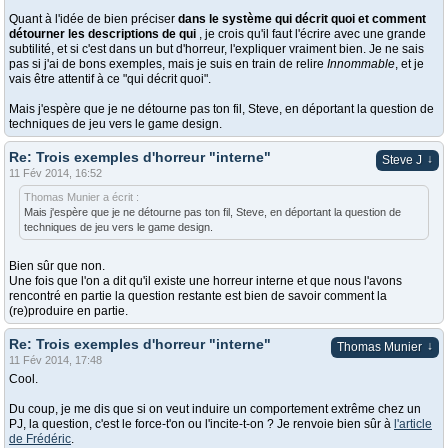
Quant à l'idée de bien préciser
dans le système qui décrit quoi et comment
détourner les descriptions de qui
, je crois qu'il faut l'écrire avec une grande
subtilité, et si c'est dans un but d'horreur, l'expliquer vraiment bien. Je ne sais
pas si j'ai de bons exemples, mais je suis en train de relire
Innommable
, et je
vais être attentif à ce "qui décrit quoi".
Mais j'espère que je ne détourne pas ton fil, Steve, en déportant la question de
techniques de jeu vers le game design.
Re: Trois exemples d'horreur "interne"
↓
Steve J
11 Fév 2014, 16:52
Thomas Munier a écrit :
Mais j'espère que je ne détourne pas ton fil, Steve, en déportant la question de
techniques de jeu vers le game design.
Bien sûr que non.
Une fois que l'on a dit qu'il existe une horreur interne et que nous l'avons
rencontré en partie la question restante est bien de savoir comment la
(re)produire en partie.
Re: Trois exemples d'horreur "interne"
↓
Thomas Munier
11 Fév 2014, 17:48
Cool.
Du coup, je me dis que si on veut induire un comportement extrême chez un
PJ, la question, c'est le force-t'on ou l'incite-t-on ? Je renvoie bien sûr à
l'article
de Frédéric
.