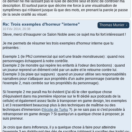
ce dernier ne me laissant pas le luxe de décrire seul et donc de contrôler ma
description. Et surtout parce que décrire me force à une visualisation de
symptômes qui n'étaient jusque là que des mots, en prenant la parole je passe
de la seule oralité au visuel.
Re: Trois exemples d'horreur "interne"
↓
Thomas Munier
10 Fév 2014, 20:38
Steve, merci d'inaugurer ce Salon Noble avec ce sujet ma foi fort intéressant !
Je me permets de résumer les trois exemples d'horreur interne que tu
présentes :
Exemple 1 (le PNJ commercial qui sort une tirade monstrueuse) : quand nos
personnages échappent à notre contrôle.
Exemple 2 (le monstre qui repère les enfants à l'odeur des bonbons) : quand
un joueur reprend un élément créé par un autre et le retourne contre lui.
Exemple 3 (la plaie qui suppure) : quand un joueur utilise ses responsabilités
narratives pour s'attaquer aux propriétés d'un autre personnage (variante de
l'exemple 2, mais centrée sur les propriétés du personnage).
Si l'exemple 2 me paraît ma foi évident (j'ai dû te citer quelque chose
d'équivalent dans ma première réponse sur le fil dédié aux podcasts de la
cellule) et également assez facile à transposer en game design, les exemples
1 et 3 ressemblent beaucoup plus à des techniques de maîtrise ou des
techniques d'immersion (
l'école de Turku
?). je ne sais pas si c'est possible à
retransposer en game design ? Si quelqu'un a quelque chose à proposer, je
suis preneur.
Je crois que dans
Inflorenza
, il y a quelque chose à faire pour atteindre
l'exemple 3 en distribuant des dés de sacrifice (obligent à sacrifier des traits) ou