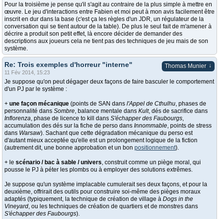
Pour la troisième je pense qu'il s'agit au contraire de la plus simple à mettre en
œuvre. Le jeu d'interactions entre Fabien et moi peut à mon avis facilement être
inscrit en dur dans la base (c'est ça les règles d'un JDR, un régulateur de la
conversation qui se tient autour de la table). De plus le seul fait de m'amener à
décrire a produit son petit effet, là encore décider de demander des
descriptions aux joueurs cela ne tient pas des techniques de jeu mais de son
système.
Re: Trois exemples d'horreur "interne"
↓
Thomas Munier
11 Fév 2014, 15:23
Je suppose qu'on peut dégager deux façons de faire basculer le comportement
d'un PJ par le système :
+
une façon mécanique
(points de SAN dans
l'Appel de Cthulhu
, phases de
personnalité dans
Sombre
, balance mentale dans
Kult
, dés de sacrifice dans
Inflorenza
, phase de licence to kill dans
S'échapper des Faubourgs
,
accumulation des dés sur la fiche de perso dans
Innommable
, points de stress
dans
Warsaw
). Sachant que cette dégradation mécanique du perso est
d'autant mieux acceptée qu'elle est un prolongement logique de la fiction
(autrement dit, une bonne approbation et un bon
positionnement
).
+ le
scénario / bac à sable / univers
, construit comme un piège moral, qui
pousse le PJ à péter les plombs ou à employer des solutions extrêmes.
Je suppose qu'un système implacable cumulerait ses deux façons, et pour la
deuxième, offrirait des outils pour construire soi-même des pièges moraux
adaptés (typiquement, la technique de création de village à
Dogs in the
Vineyard
, ou les techniques de création de quartiers et de monstres dans
S'échapper des Faubourgs
).