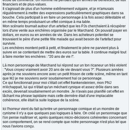
école de commerce. Un homme ne pensant qu'en termes de bénéfices, de flux
financiers et de plus-values.
Il s'agissait de plus d'un homme extrêmement vulgaire, et je m'amusais
régulièrement à mettre des expressions particulièrement graphiques dans sa
bouche. Cela participait à en faire un personnage à la fois assez détestable et
en même temps produisant un effet comique à ma table.
Mon scénario tournait autour d'un artefact que les PJs cherchaient à récupérer
lors d'une vente aux enchères organisée par le Marchand. On pouvait payer en
dollars, en euros ou en années de vie. Dans les acheteurs potentiel se
trouvaient le père d'une petite fille malade qui avait besoin de l'artefact pour
survivre.
Les enchères montent petit à petit, et finalement le père ne parvient plus à
suivre en se contentant de mettre des euros sur la table. Il continue malgré tout
à faire monter les enchères : "20 ans de vie !".
Là mon personnage de Marchand lui répond sur un ton ricaneur un très violent
: "Vous croyez vraiment avoir 20 ans de vie devant vous ?". Plusieurs années
après je me souviens encore avec un petit frisson de cette scène, même en tant
que MJ je me souviens avoir soudainement haï ce personnage.
Ce qui fonctionnait pour moi c'était cet effet frankensteinien, mon PNJ
m'échappait, lui qui n'était qu'un méchant cynique et assez drôle dans ses
excès, devenait soudainement un monstre. Je n'avais pas planifié cet effet en
lâchant ma phrase lapidaire mais cette dernière était d'une implacable
cohérence, elle était la suite logique de la scène.
Ici l'horreur vient du fait qu'entre un personnage comique et un monstre de
cynisme il n'y a que quelques pas logiques à faire. On créé un personnage que
l'on pense maîtriser et, après quelques micro-décisions cohérentes concernant
son comportement, on se rend compte que notre personnage n'est plus tel que
nous l'avions conçu.