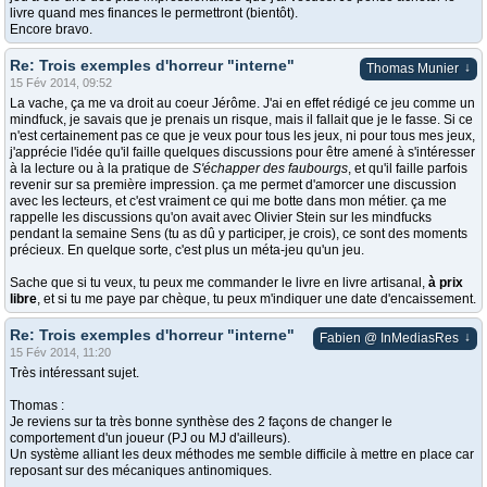
livre quand mes finances le permettront (bientôt).
Encore bravo.
Re: Trois exemples d'horreur "interne"
↓
Thomas Munier
15 Fév 2014, 09:52
La vache, ça me va droit au coeur Jérôme. J'ai en effet rédigé ce jeu comme un
mindfuck, je savais que je prenais un risque, mais il fallait que je le fasse. Si ce
n'est certainement pas ce que je veux pour tous les jeux, ni pour tous mes jeux,
j'apprécie l'idée qu'il faille quelques discussions pour être amené à s'intéresser
à la lecture ou à la pratique de
S'échapper des faubourgs
, et qu'il faille parfois
revenir sur sa première impression. ça me permet d'amorcer une discussion
avec les lecteurs, et c'est vraiment ce qui me botte dans mon métier. ça me
rappelle les discussions qu'on avait avec Olivier Stein sur les mindfucks
pendant la semaine Sens (tu as dû y participer, je crois), ce sont des moments
précieux. En quelque sorte, c'est plus un méta-jeu qu'un jeu.
Sache que si tu veux, tu peux me commander le livre en livre artisanal,
à prix
libre
, et si tu me paye par chèque, tu peux m'indiquer une date d'encaissement.
Re: Trois exemples d'horreur "interne"
↓
Fabien @ InMediasRes
15 Fév 2014, 11:20
Très intéressant sujet.
Thomas :
Je reviens sur ta très bonne synthèse des 2 façons de changer le
comportement d'un joueur (PJ ou MJ d'ailleurs).
Un système alliant les deux méthodes me semble difficile à mettre en place car
reposant sur des mécaniques antinomiques.