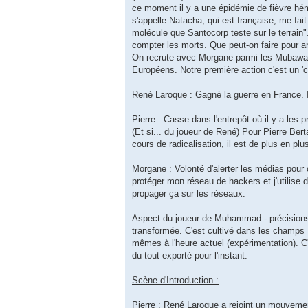
ce moment il y a une épidémie de fièvre hémor
s'appelle Natacha, qui est française, me fait
molécule que Santocorp teste sur le terrain"
compter les morts. Que peut-on faire pour ar
On recrute avec Morgane parmi les Mubawain
Européens. Notre première action c'est un '
René Laroque : Gagné la guerre en France. Il
Pierre : Casse dans l'entrepôt où il y a les 
(Et si... du joueur de René) Pour Pierre Ber
cours de radicalisation, il est de plus en plu
Morgane : Volonté d'alerter les médias pour
protéger mon réseau de hackers et j'utilise d
propager ça sur les réseaux.
Aspect du joueur de Muhammad - précisions 
transformée. C'est cultivé dans les champs
mêmes à l'heure actuel (expérimentation). C'
du tout exporté pour l'instant.
Scène d'Introduction :
Pierre : René Laroque a rejoint un mouvemen