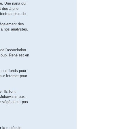
ile. Une nana qui
st due à une
tenterai plus de
 également des
 à nos analystes.
de l'association.
 coup. René est en
e nos fonds pour
sur Internet pour
 Ils l'ont
 Mubawains eux-
e végétal est pas
r la molécule