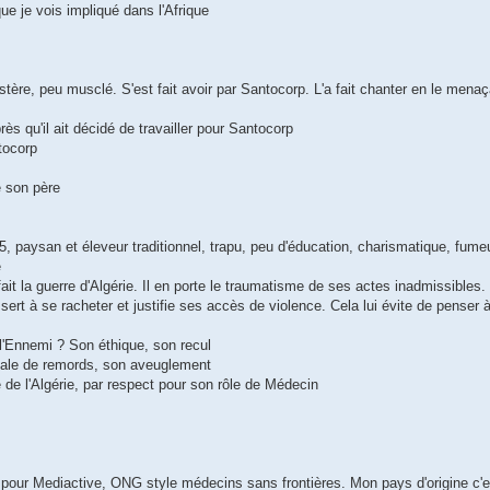
ue je vois impliqué dans l'Afrique
stère, peu musclé. S'est fait avoir par Santocorp. L'a fait chanter en le mena
rès qu'il ait décidé de travailler pour Santocorp
tocorp
e son père
 paysan et éleveur traditionnel, trapu, peu d'éducation, charismatique, fumeu
e
ait la guerre d'Algérie. Il en porte le traumatisme de ses actes inadmissibles. 
sert à se racheter et justifie ses accès de violence. Cela lui évite de penser à 
l'Ennemi ? Son éthique, son recul
otale de remords, son aveuglement
e l'Algérie, par respect pour son rôle de Médecin
 pour Mediactive, ONG style médecins sans frontières. Mon pays d'origine c'