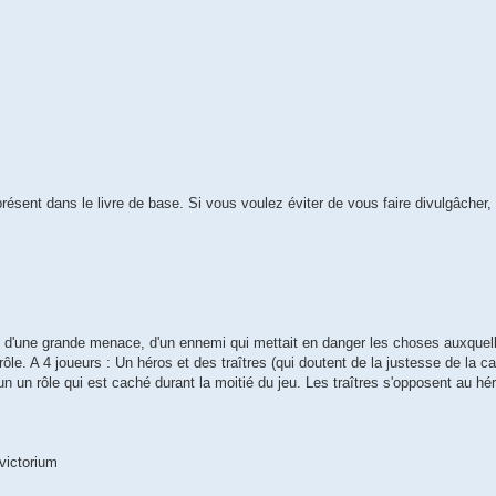
présent dans le livre de base. Si vous voulez éviter de vous faire divulgâcher, 
d'une grande menace, d'un ennemi qui mettait en danger les choses auxquell
le. A 4 joueurs : Un héros et des traîtres (qui doutent de la justesse de la c
n un rôle qui est caché durant la moitié du jeu. Les traîtres s'opposent au hé
 victorium