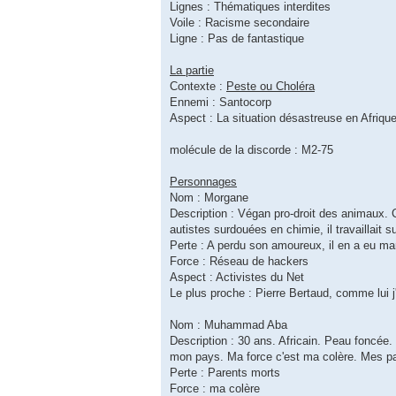
Lignes : Thématiques interdites
Voile : Racisme secondaire
Ligne : Pas de fantastique
La partie
Contexte :
Peste ou Choléra
Ennemi : Santocorp
Aspect : La situation désastreuse en Afrique
molécule de la discorde : M2-75
Personnages
Nom : Morgane
Description : Végan pro-droit des animaux. 
autistes surdouées en chimie, il travaillait s
Perte : A perdu son amoureux, il en a eu mar
Force : Réseau de hackers
Aspect : Activistes du Net
Le plus proche : Pierre Bertaud, comme lui j'
Nom : Muhammad Aba
Description : 30 ans. Africain. Peau foncée.
mon pays. Ma force c'est ma colère. Mes pa
Perte : Parents morts
Force : ma colère