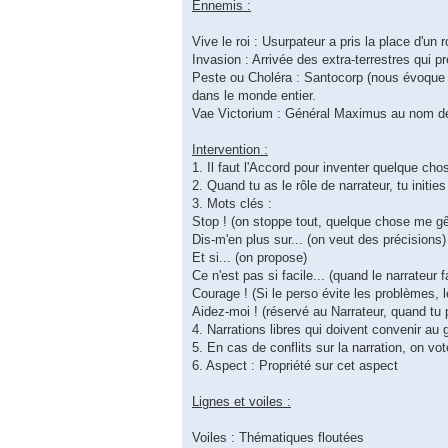
Ennemis :
Vive le roi : Usurpateur a pris la place d'un r
Invasion : Arrivée des extra-terrestres qui p
Peste ou Choléra : Santocorp (nous évoque M
dans le monde entier.
Vae Victorium : Général Maximus au nom de l
Intervention :
1. Il faut l'Accord pour inventer quelque cho
2. Quand tu as le rôle de narrateur, tu initie
3. Mots clés :
Stop ! (on stoppe tout, quelque chose me g
Dis-m'en plus sur... (on veut des précisions)
Et si... (on propose)
Ce n'est pas si facile... (quand le narrateur
Courage ! (Si le perso évite les problèmes, l
Aidez-moi ! (réservé au Narrateur, quand tu
4. Narrations libres qui doivent convenir au g
5. En cas de conflits sur la narration, on vo
6. Aspect : Propriété sur cet aspect
Lignes et voiles :
Voiles : Thématiques floutées