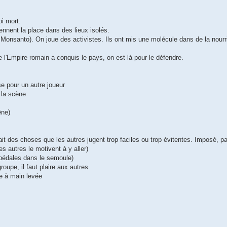
oi mort.
rennent la place dans des lieux isolés.
onsanto). On joue des activistes. Ils ont mis une molécule dans de la nourri
'Empire romain a conquis le pays, on est là pour le défendre.
se pour un autre joueur
s la scène
êne)
 fait des choses que les autres jugent trop faciles ou trop évitentes. Imposé, p
es autres le motivent à y aller)
 pédales dans le semoule)
roupe, il faut plaire aux autres
te à main levée