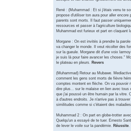
René : (Muhammad : Et si j'étais venu te sou
propose d'utiliser ton aura pour aller enc
parents sont morts. Il faut passer uniquemen
ressources et passer à l'agriculture biologiq
Muhammad est furieux et part en claquant l
Morgane : On est invités à prendre la parole
va changer le monde. Il veut récolter des fo
sur la gueule. Morgane dit d'une voix larmo
je suis là pour faire avancer les choses." Mo
le plateau en pleurs.
Revers
(Muhammad) Retour au Mubawe. Mediactive a r
comment les gens sont morts de fièvre hém
comptes montent en flèche. On va pouvoir m
dire plus... sur le malaise en lien avec tou
que j'ai poussé un être humain par la vitre.
à d'autres endroits. Je n'arrive pas à trouv
similitudes comme si c'étaient des maladies
Muhammad 2 : On part en globe-trotter avec 
Quelqu'un a essayé de te tuer. Ernesto Santos
de lever le voile sur la pandémie.
Réussite
.