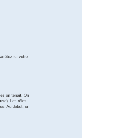
arrêtez ici votre
es on tenait. On
ause). Les rôles
ros. Au début, on