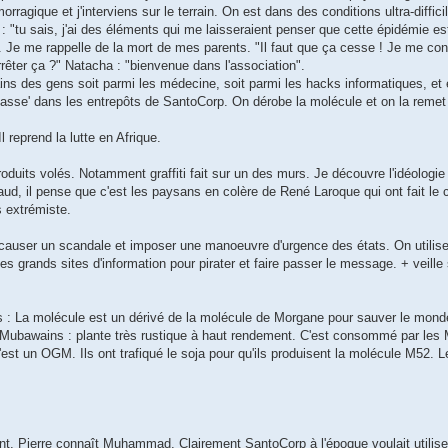
ragique et j'interviens sur le terrain. On est dans des conditions ultra-diffic
 : "tu sais, j'ai des éléments qui me laisseraient penser que cette épidémie e
. Je me rappelle de la mort de mes parents. "Il faut que ça cesse ! Je me con
rêter ça ?" Natacha : "bienvenue dans l'association".
s des gens soit parmi les médecine, soit parmi les hacks informatiques, et
casse' dans les entrepôts de SantoCorp. On dérobe la molécule et on la remet
 reprend la lutte en Afrique.
produits volés. Notamment graffiti fait sur un des murs. Je découvre l'idéologie 
taud, il pense que c'est les paysans en colère de René Laroque qui ont fait le
s extrémiste.
 causer un scandale et imposer une manoeuvre d'urgence des états. On utilis
es grands sites d'information pour pirater et faire passer le message. + veille 
: La molécule est un dérivé de la molécule de Morgane pour sauver le monde.
 Mubawains : plante très rustique à haut rendement. C'est consommé par les
est un OGM. Ils ont trafiqué le soja pour qu'ils produisent la molécule M52. L
t. Pierre connaît Muhammad. Clairement SantoCorp à l'époque voulait utilise