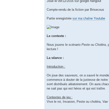
Joué le 09/12/2016 sur google hangout
Compte-rendu de la fiction par Brisecous
Partie enregistrée
sur ma chaîne Youtube
Le contexte :
Nous jouons le scénario
Peste ou Choléra
, 
lecture !
La séance :
Introduction :
On joue des sauveurs, on a sauvé le monde 
commence à douter de la justesse de notre rô
sont distribués aléatoirement. On aura chacu
ne sait pas qui est héros et qui est traître.
Contextes de jeu :
Vive le roi, Invasion, Peste ou choléra, Vae