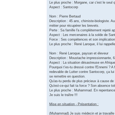
Le plus proche : Morgane, car c'est le seul q
Aspect : Santocorp
Nom : Pierre Bertaud
Description : 45 ans, chimiste-biologiste. Au
métier pour récupérer les brevets.
Perte : Sa famille l'a complètement rejeté ap
Aspect : Les mercenaires à la solde de San
Force : Ses compétences et son implication
Le plus proche : René Laroque, il lui rappell
Nom : René Laroque, paysan et éleveur
Description : Moustache impressionnante, 65,
Aspect : La situation désastreuse en Afriqu
Pourquoi t’es-tu dressé contre l'Ennemi ? A f
redevable de Lutter contre Santocorp, ça lui 
se remettre en question.
Qu'as-tu perdu de plus précieux à cause de 
Qu'est-ce-qui fait ta force ? Son absence t
Le plus proche : Muhammad. En repentance d
Je suis le traître !!!
Mise en situation - Présentation :
(Muhammad) Je suis médecin et je travaille