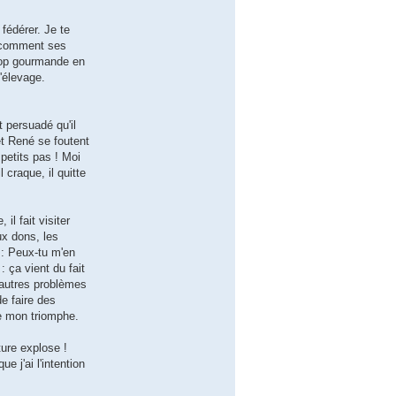
fédérer. Je te
e comment ses
trop gourmande en
l'élevage.
t persuadé qu'il
et René se foutent
petits pas ! Moi
 craque, il quitte
l fait visiter
x dons, les
 : Peux-tu m'en
 ça vient du fait
'autres problèmes
de faire des
e mon triomphe.
ture explose !
e j'ai l'intention