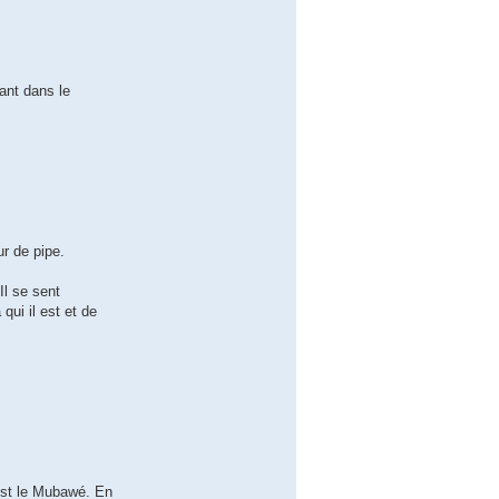
çant dans le
r de pipe.
Il se sent
qui il est et de
est le Mubawé. En