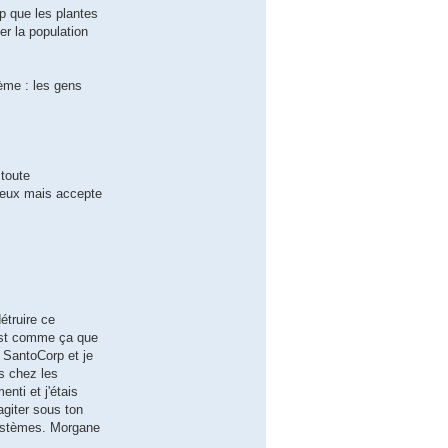
p que les plantes
er la population
ème : les gens
 toute
rieux mais accepte
étruire ce
'est comme ça que
r SantoCorp et je
s chez les
nti et j'étais
agiter sous ton
 systèmes. Morgane