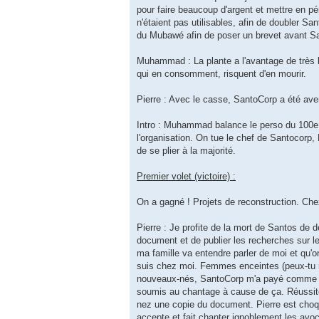
pour faire beaucoup d'argent et mettre en pé
n'étaient pas utilisables, afin de doubler Sa
du Mubawé afin de poser un brevet avant S
Muhammad : La plante a l'avantage de très 
qui en consomment, risquent d'en mourir.
Pierre : Avec le casse, SantoCorp a été avert
Intro : Muhammad balance le perso du 100e ét
l'organisation. On tue le chef de Santocorp
de se plier à la majorité.
Premier volet (victoire) :
On a gagné ! Projets de reconstruction. Chez 
Pierre : Je profite de la mort de Santos de d
document et de publier les recherches sur l
ma famille va entendre parler de moi et qu'on
suis chez moi. Femmes enceintes (peux-tu m
nouveaux-nés, SantoCorp m'a payé comme exper
soumis au chantage à cause de ça. Réussite.
nez une copie du document. Pierre est choqu
accepte et fait chanter ignoblement les avoc