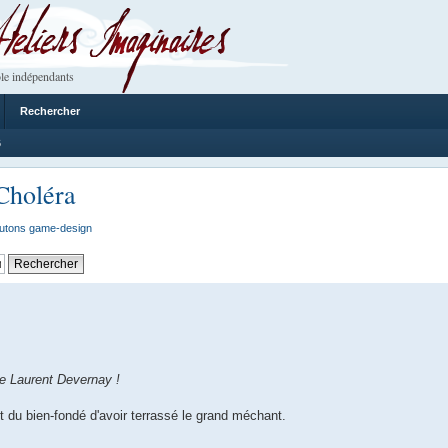
 Imaginaires
le indépendants
Rechercher
6
Choléra
utons game-design
de Laurent Devernay !
t du bien-fondé d'avoir terrassé le grand méchant.