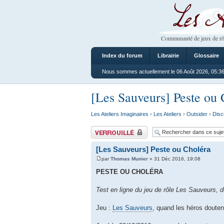
Les Ateliers
Communauté de jeux de rô
Index du forum
Librairie
Glossaire
Nous sommes actuellement le 06 Août 2026, 05:3
[Les Sauveurs] Peste ou 
Les Ateliers Imaginaires
›
Les Ateliers
›
Outsider
›
Disc
Sujet verrouillé
[Les Sauveurs] Peste ou Choléra
par
Thomas Munier
» 31 Déc 2016, 19:08
PESTE OU CHOLÉRA
Test en ligne du jeu de rôle Les Sauveurs, 
Jeu :
Les Sauveurs
, quand les héros douten