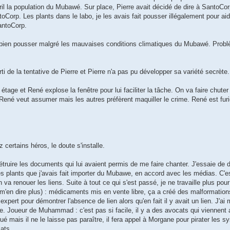
ril la population du Mubawé. Sur place, Pierre avait décidé de dire à SantoCor
ntoCorp. Les plants dans le labo, je les avais fait pousser illégalement pour aid
antoCorp.
bien pousser malgré les mauvaises conditions climatiques du Mubawé. Probl
i de la tentative de Pierre et Pierre n'a pas pu développer sa variété secrète.
age et René explose la fenêtre pour lui faciliter la tâche. On va faire chuter
, René veut assumer mais les autres préfèrent maquiller le crime. René est fu
certains héros, le doute s'installe.
étruire les documents qui lui avaient permis de me faire chanter. J'essaie de d
es plants que j'avais fait importer du Mubawe, en accord avec les médias. C
 va renouer les liens. Suite à tout ce qui s'est passé, je ne travaille plus pou
'en dire plus) : médicaments mis en vente libre, ça a créé des malformation
t pour démontrer l'absence de lien alors qu'en fait il y avait un lien. J'ai me
 Joueur de Muhammad : c'est pas si facile, il y a des avocats qui viennent 
é mais il ne le laisse pas paraître, il fera appel à Morgane pour pirater les
ats.