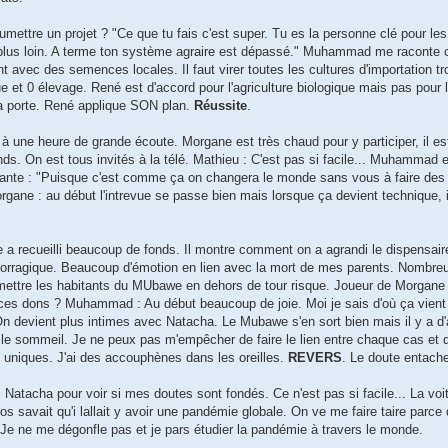
mettre un projet ? "Ce que tu fais c'est super. Tu es la personne clé pour les 
ore plus loin. A terme ton système agraire est dépassé." Muhammad me racont
t avec des semences locales. Il faut virer toutes les cultures d'importation 
ue et 0 élevage. René est d'accord pour l'agriculture biologique mais pas pour 
a porte. René applique SON plan.
Réussite
.
 à une heure de grande écoute. Morgane est très chaud pour y participer, il es
nds. On est tous invités à la télé. Mathieu : C'est pas si facile... Muhammad 
yante : "Puisque c'est comme ça on changera le monde sans vous à faire des 
rgane : au début l'intrevue se passe bien mais lorsque ça devient technique, il
ecueilli beaucoup de fonds. Il montre comment on a agrandi le dispensaire, i
orragique. Beaucoup d'émotion en lien avec la mort de mes parents. Nombreu
ettre les habitants du MUbawe en dehors de tour risque. Joueur de Morgane
s ces dons ? Muhammad : Au début beaucoup de joie. Moi je sais d'où ça vient :
 On devient plus intimes avec Natacha. Le Mubawe s'en sort bien mais il y a d
er le sommeil. Je ne peux pas m'empêcher de faire le lien entre chaque cas et 
 uniques. J'ai des accouphènes dans les oreilles.
REVERS
. Le doute entach
Natacha pour voir si mes doutes sont fondés. Ce n'est pas si facile... La voi
 savait qu'i lallait y avoir une pandémie globale. On ve me faire taire parce qu
 Je ne me dégonfle pas et je pars étudier la pandémie à travers le monde.