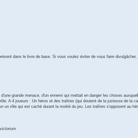
présent dans le livre de base. Si vous voulez éviter de vous faire divulgâcher, 
d'une grande menace, d'un ennemi qui mettait en danger les choses auxquell
le. A 4 joueurs : Un héros et des traîtres (qui doutent de la justesse de la c
n un rôle qui est caché durant la moitié du jeu. Les traîtres s'opposent au hé
 victorium