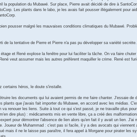
ril la population du Mubawé. Sur place, Pierre avait décidé de dire à SantoCor
ntoCorp. Les plants dans le labo, je les avais fait pousser illégalement pour aid
antoCorp.
bien pousser malgré les mauvaises conditions climatiques du Mubawé. Probl
i de la tentative de Pierre et Pierre n'a pas pu développer sa variété secrète.
age et René explose la fenêtre pour lui faciliter la tâche. On va faire chuter
, René veut assumer mais les autres préfèrent maquiller le crime. René est fu
certains héros, le doute s'installe.
étruire les documents qui lui avaient permis de me faire chanter. J'essaie de d
es plants que j'avais fait importer du Mubawe, en accord avec les médias. C
 va renouer les liens. Suite à tout ce qui s'est passé, je ne travaille plus pou
'en dire plus) : médicaments mis en vente libre, ça a créé des malformation
t pour démontrer l'absence de lien alors qu'en fait il y avait un lien. J'ai me
 Joueur de Muhammad : c'est pas si facile, il y a des avocats qui viennent 
é mais il ne le laisse pas paraître, il fera appel à Morgane pour pirater les
ats.