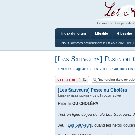
Les Ateliers
Communauté de jeux de rô
Index du forum
Librairie
Glossaire
Nous sommes actuellement le 08 Août 2026, 09:3
[Les Sauveurs] Peste ou 
Les Ateliers Imaginaires
›
Les Ateliers
›
Outsider
›
Disc
Sujet verrouillé
[Les Sauveurs] Peste ou Choléra
par
Thomas Munier
» 31 Déc 2016, 19:08
PESTE OU CHOLÉRA
Test en ligne du jeu de rôle Les Sauveurs, 
Jeu :
Les Sauveurs
, quand les héros douten