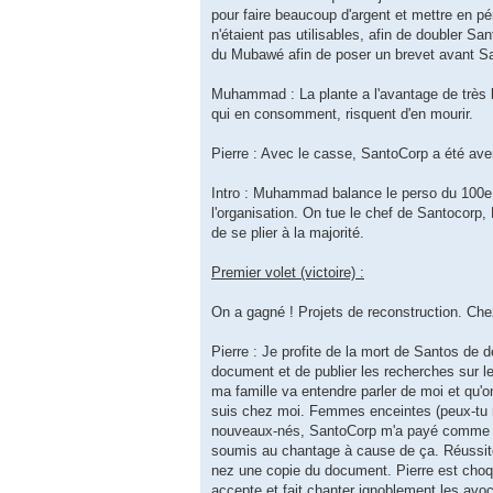
pour faire beaucoup d'argent et mettre en pé
n'étaient pas utilisables, afin de doubler Sa
du Mubawé afin de poser un brevet avant S
Muhammad : La plante a l'avantage de très 
qui en consomment, risquent d'en mourir.
Pierre : Avec le casse, SantoCorp a été avert
Intro : Muhammad balance le perso du 100e ét
l'organisation. On tue le chef de Santocorp
de se plier à la majorité.
Premier volet (victoire) :
On a gagné ! Projets de reconstruction. Chez 
Pierre : Je profite de la mort de Santos de d
document et de publier les recherches sur l
ma famille va entendre parler de moi et qu'on
suis chez moi. Femmes enceintes (peux-tu m
nouveaux-nés, SantoCorp m'a payé comme exper
soumis au chantage à cause de ça. Réussite.
nez une copie du document. Pierre est choqu
accepte et fait chanter ignoblement les avoc