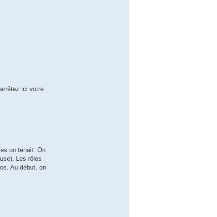
arrêtez ici votre
es on tenait. On
ause). Les rôles
ros. Au début, on