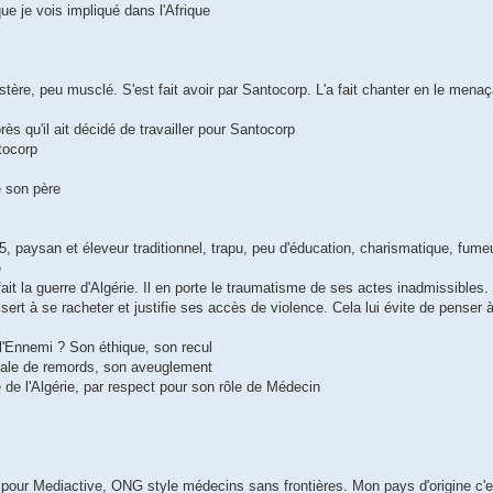
ue je vois impliqué dans l'Afrique
stère, peu musclé. S'est fait avoir par Santocorp. L'a fait chanter en le mena
rès qu'il ait décidé de travailler pour Santocorp
tocorp
e son père
 paysan et éleveur traditionnel, trapu, peu d'éducation, charismatique, fumeu
e
ait la guerre d'Algérie. Il en porte le traumatisme de ses actes inadmissibles. 
sert à se racheter et justifie ses accès de violence. Cela lui évite de penser à 
l'Ennemi ? Son éthique, son recul
otale de remords, son aveuglement
e l'Algérie, par respect pour son rôle de Médecin
 pour Mediactive, ONG style médecins sans frontières. Mon pays d'origine c'