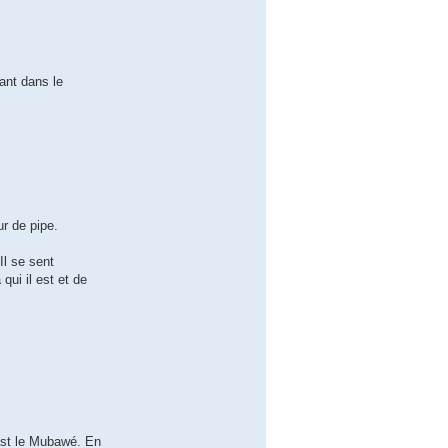
çant dans le
r de pipe.
Il se sent
qui il est et de
est le Mubawé. En