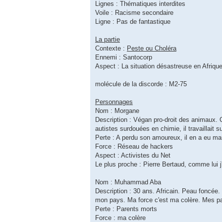
Lignes : Thématiques interdites
Voile : Racisme secondaire
Ligne : Pas de fantastique
La partie
Contexte :
Peste ou Choléra
Ennemi : Santocorp
Aspect : La situation désastreuse en Afrique
molécule de la discorde : M2-75
Personnages
Nom : Morgane
Description : Végan pro-droit des animaux. 
autistes surdouées en chimie, il travaillait s
Perte : A perdu son amoureux, il en a eu mar
Force : Réseau de hackers
Aspect : Activistes du Net
Le plus proche : Pierre Bertaud, comme lui j'
Nom : Muhammad Aba
Description : 30 ans. Africain. Peau foncée.
mon pays. Ma force c'est ma colère. Mes pa
Perte : Parents morts
Force : ma colère