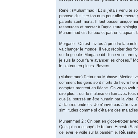
René : (Muhammad : Et si j'étais venu te sou
propose d'utiliser ton aura pour aller enc
parents sont morts. Il faut passer uniquemen
ressources et passer à l'agriculture biologiq
Muhammad est furieux et part en claquant l
Morgane : On est invités à prendre la parole
va changer le monde. Il veut récolter des fo
sur la gueule. Morgane dit d'une voix larmo
je suis là pour faire avancer les choses." Mo
le plateau en pleurs.
Revers
(Muhammad) Retour au Mubawe. Mediactive a r
comment les gens sont morts de fièvre hém
comptes montent en flèche. On va pouvoir m
dire plus... sur le malaise en lien avec tou
que j'ai poussé un être humain par la vitre.
à d'autres endroits. Je n'arrive pas à trouv
similitudes comme si c'étaient des maladies
Muhammad 2 : On part en globe-trotter avec 
Quelqu'un a essayé de te tuer. Ernesto Santos
de lever le voile sur la pandémie.
Réussite
.