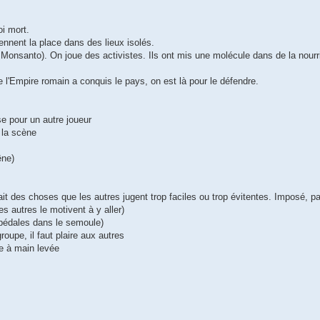
oi mort.
rennent la place dans des lieux isolés.
onsanto). On joue des activistes. Ils ont mis une molécule dans de la nourri
'Empire romain a conquis le pays, on est là pour le défendre.
se pour un autre joueur
s la scène
êne)
 fait des choses que les autres jugent trop faciles ou trop évitentes. Imposé, p
es autres le motivent à y aller)
 pédales dans le semoule)
roupe, il faut plaire aux autres
te à main levée