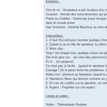
Ennemis :
Vive le roi : Usurpateur a pris la place d'un r
Invasion : Arrivée des extra-terrestres qui p
Peste ou Choléra : Santocorp (nous évoque M
dans le monde entier.
Vae Victorium : Général Maximus au nom de l
Intervention :
1. Il faut l'Accord pour inventer quelque cho
2. Quand tu as le rôle de narrateur, tu initie
3. Mots clés :
Stop ! (on stoppe tout, quelque chose me g
Dis-m'en plus sur... (on veut des précisions)
Et si... (on propose)
Ce n'est pas si facile... (quand le narrateur
Courage ! (Si le perso évite les problèmes, l
Aidez-moi ! (réservé au Narrateur, quand tu
4. Narrations libres qui doivent convenir au g
5. En cas de conflits sur la narration, on vo
6. Aspect : Propriété sur cet aspect
Lignes et voiles :
Voiles : Thématiques floutées