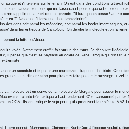
ragique et j'interviens sur le terrain. On est dans des conditions ultra-diffic
 : "tu sais, j'ai des éléments qui me laisseraient penser que cette épidémie e
. Je me rappelle de la mort de mes parents. "Il faut que ça cesse ! Je me con
rêter ça ?" Natacha : "bienvenue dans l'association".
s des gens soit parmi les médecine, soit parmi les hacks informatiques, et
casse' dans les entrepôts de SantoCorp. On dérobe la molécule et on la remet
 reprend la lutte en Afrique.
produits volés. Notamment graffiti fait sur un des murs. Je découvre l'idéologie 
taud, il pense que c'est les paysans en colère de René Laroque qui ont fait le
s extrémiste.
 causer un scandale et imposer une manoeuvre d'urgence des états. On utilis
es grands sites d'information pour pirater et faire passer le message. + veille 
: La molécule est un dérivé de la molécule de Morgane pour sauver le monde.
 Mubawains : plante très rustique à haut rendement. C'est consommé par les
est un OGM. Ils ont trafiqué le soja pour qu'ils produisent la molécule M52. L
t. Pierre connaît Muhammad. Clairement SantoCorp à l'époque voulait utilise