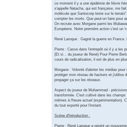
ce moment il y a une épidémie de fièvre hémor
s'appelle Natacha, qui est française, me fait
molécule que Santocorp teste sur le terrain"
compter les morts. Que peut-on faire pour ar
On recrute avec Morgane parmi les Mubawain
Européens. Notre première action c'est un '
René Laroque : Gagné la guerre en France. Il
Pierre : Casse dans l'entrepôt où il y a les 
(Et si... du joueur de René) Pour Pierre Ber
cours de radicalisation, il est de plus en plu
Morgane : Volonté d'alerter les médias pour
protéger mon réseau de hackers et j'utilise d
propager ça sur les réseaux.
Aspect du joueur de Muhammad - précisions 
transformée. C'est cultivé dans les champs
mêmes à l'heure actuel (expérimentation). C'
du tout exporté pour l'instant.
Scène d'Introduction :
Pierre : René Laroque a rejoint un mouvemen