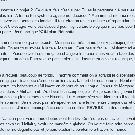
mettre un projet ? "Ce que tu fais c'est super. Tu es la personne clé pour les 
ore plus loin. A terme ton système agraire est dépassé." Muhammad me racont
t avec des semences locales. Il faut virer toutes les cultures d'importation 
ue et 0 élevage. René est d'accord pour l'agriculture biologique mais pas pour 
a porte. René applique SON plan.
Réussite
.
 à une heure de grande écoute. Morgane est très chaud pour y participer, il es
nds. On est tous invités à la télé. Mathieu : C'est pas si facile... Muhammad 
yante : "Puisque c'est comme ça on changera le monde sans vous à faire des 
rgane : au début l'intrevue se passe bien mais lorsque ça devient technique, il
ecueilli beaucoup de fonds. Il montre comment on a agrandi le dispensaire, i
orragique. Beaucoup d'émotion en lien avec la mort de mes parents. Nombreu
ettre les habitants du MUbawe en dehors de tour risque. Joueur de Morgane
s ces dons ? Muhammad : Au début beaucoup de joie. Moi je sais d'où ça vient :
 On devient plus intimes avec Natacha. Le Mubawe s'en sort bien mais il y a d
er le sommeil. Je ne peux pas m'empêcher de faire le lien entre chaque cas et 
 uniques. J'ai des accouphènes dans les oreilles.
REVERS
. Le doute entach
Natacha pour voir si mes doutes sont fondés. Ce n'est pas si facile... La voi
 savait qu'i lallait y avoir une pandémie globale. On ve me faire taire parce qu
 Je ne me dégonfle pas et je pars étudier la pandémie à travers le monde.