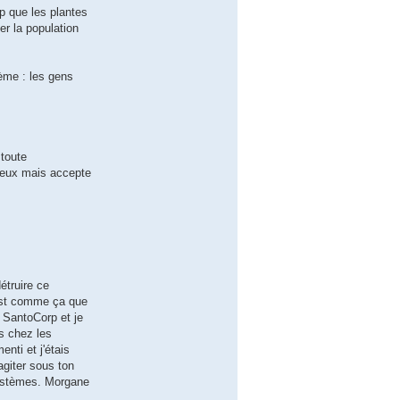
p que les plantes
er la population
ème : les gens
 toute
rieux mais accepte
étruire ce
'est comme ça que
r SantoCorp et je
s chez les
nti et j'étais
agiter sous ton
 systèmes. Morgane