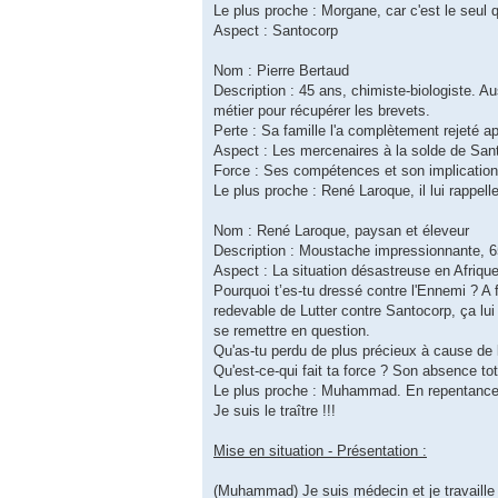
Le plus proche : Morgane, car c'est le seul q
Aspect : Santocorp
Nom : Pierre Bertaud
Description : 45 ans, chimiste-biologiste. Au
métier pour récupérer les brevets.
Perte : Sa famille l'a complètement rejeté ap
Aspect : Les mercenaires à la solde de San
Force : Ses compétences et son implication
Le plus proche : René Laroque, il lui rappell
Nom : René Laroque, paysan et éleveur
Description : Moustache impressionnante, 65,
Aspect : La situation désastreuse en Afriqu
Pourquoi t’es-tu dressé contre l'Ennemi ? A f
redevable de Lutter contre Santocorp, ça lui 
se remettre en question.
Qu'as-tu perdu de plus précieux à cause de 
Qu'est-ce-qui fait ta force ? Son absence t
Le plus proche : Muhammad. En repentance d
Je suis le traître !!!
Mise en situation - Présentation :
(Muhammad) Je suis médecin et je travaille