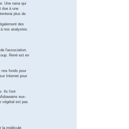
ile. Une nana qui
st due à une
tenterai plus de
 également des
 à nos analystes.
de l'association.
 coup. René est en
e nos fonds pour
sur Internet pour
 Ils l'ont
 Mubawains eux-
e végétal est pas
r la molécule