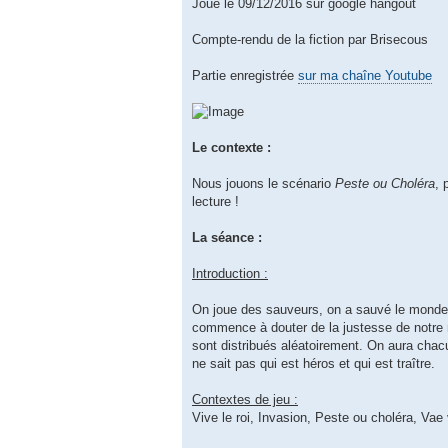
Joué le 09/12/2016 sur google hangout
Compte-rendu de la fiction par Brisecous
Partie enregistrée
sur ma chaîne Youtube
Le contexte :
Nous jouons le scénario
Peste ou Choléra
, 
lecture !
La séance :
Introduction :
On joue des sauveurs, on a sauvé le monde 
commence à douter de la justesse de notre rô
sont distribués aléatoirement. On aura chacu
ne sait pas qui est héros et qui est traître.
Contextes de jeu :
Vive le roi, Invasion, Peste ou choléra, Vae