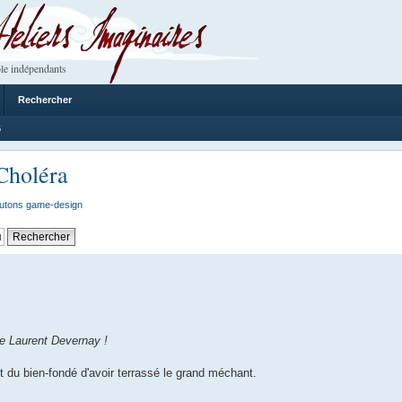
 Imaginaires
le indépendants
Rechercher
6
Choléra
utons game-design
de Laurent Devernay !
t du bien-fondé d'avoir terrassé le grand méchant.