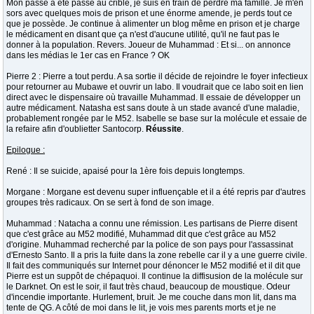
Mon passé a été passé au crible, je suis en train de perdre ma famille. Je m'en
sors avec quelques mois de prison et une énorme amende, je perds tout ce
que je possède. Je continue à alimenter un blog même en prison et je charge
le médicament en disant que ça n'est d'aucune utilité, qu'il ne faut pas le
donner à la population. Revers. Joueur de Muhammad : Et si... on annonce
dans les médias le 1er cas en France ? OK
Pierre 2 : Pierre a tout perdu. A sa sortie il décide de rejoindre le foyer infectieux
pour retourner au Mubawe et ouvrir un labo. Il voudrait que ce labo soit en lien
direct avec le dispensaire où travaille Muhammad. Il essaie de développer un
autre médicament. Natasha est sans doute à un stade avancé d'une maladie,
probablement rongée par le M52. Isabelle se base sur la molécule et essaie de
la refaire afin d'oublietter Santocorp.
Réussite
.
Epilogue :
René : Il se suicide, apaisé pour la 1ère fois depuis longtemps.
Morgane : Morgane est devenu super influençable et il a été repris par d'autres
groupes très radicaux. On se sert à fond de son image.
Muhammad : Natacha a connu une rémission. Les partisans de Pierre disent
que c'est grâce au M52 modifié, Muhammad dit que c'est grâce au M52
d'origine. Muhammad recherché par la police de son pays pour l'assassinat
d'Ernesto Santo. Il a pris la fuite dans la zone rebelle car il y a une guerre civile.
Il fait des communiqués sur Internet pour dénoncer le M52 modifié et il dit que
Pierre est un suppôt de chépaquoi. Il continue la diffisusion de la molécule sur
le Darknet. On est le soir, il faut très chaud, beaucoup de moustique. Odeur
d'incendie importante. Hurlement, bruit. Je me couche dans mon lit, dans ma
tente de QG. A côté de moi dans le lit, je vois mes parents morts et je ne