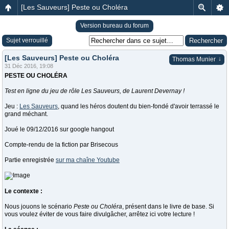
[Les Sauveurs] Peste ou Choléra
Version bureau du forum
Sujet verrouillé
[Les Sauveurs] Peste ou Choléra
↓
Thomas Munier
31 Déc 2016, 19:08
PESTE OU CHOLÉRA
Test en ligne du jeu de rôle Les Sauveurs, de Laurent Devernay !
Jeu :
Les Sauveurs
, quand les héros doutent du bien-fondé d'avoir terrassé le
grand méchant.
Joué le 09/12/2016 sur google hangout
Compte-rendu de la fiction par Brisecous
Partie enregistrée
sur ma chaîne Youtube
Le contexte :
Nous jouons le scénario
Peste ou Choléra
, présent dans le livre de base. Si
vous voulez éviter de vous faire divulgâcher, arrêtez ici votre lecture !