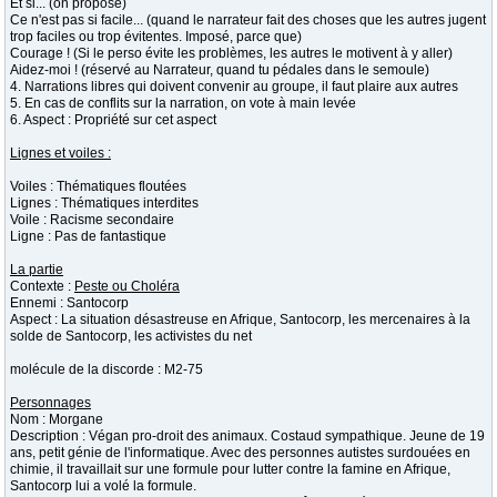
Et si... (on propose)
Ce n'est pas si facile... (quand le narrateur fait des choses que les autres jugent
trop faciles ou trop évitentes. Imposé, parce que)
Courage ! (Si le perso évite les problèmes, les autres le motivent à y aller)
Aidez-moi ! (réservé au Narrateur, quand tu pédales dans le semoule)
4. Narrations libres qui doivent convenir au groupe, il faut plaire aux autres
5. En cas de conflits sur la narration, on vote à main levée
6. Aspect : Propriété sur cet aspect
Lignes et voiles :
Voiles : Thématiques floutées
Lignes : Thématiques interdites
Voile : Racisme secondaire
Ligne : Pas de fantastique
La partie
Contexte :
Peste ou Choléra
Ennemi : Santocorp
Aspect : La situation désastreuse en Afrique, Santocorp, les mercenaires à la
solde de Santocorp, les activistes du net
molécule de la discorde : M2-75
Personnages
Nom : Morgane
Description : Végan pro-droit des animaux. Costaud sympathique. Jeune de 19
ans, petit génie de l'informatique. Avec des personnes autistes surdouées en
chimie, il travaillait sur une formule pour lutter contre la famine en Afrique,
Santocorp lui a volé la formule.