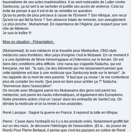
traumatisme de ses actes inadmissibles. Il se sent redevable de Lutter contre
Santocorp, ça lui sert à se racheter et justifie ses accès de violence. Cela lui
évite de penser à qui il est et de se remettre en question.
Qu'as-tu perdu de plus précieux à cause de l'Ennemi ? Son éthique, son recul
Qu'est-ce-qui fait ta force ? Son absence totale de remords, son aveuglement
Le plus proche : Muhammad. En repentance de l'Algérie, par respect pour son
rôle de Médecin
Je suis le traître !!!
Mise en situation - Présentation :
(Muhammad) Je suis médecin et je travaille pour Mediactive, ONG style
médecins sans frontières. Mon pays d'origine c'est le Mubawé. En ce moment il
y a une épidémie de fièvre hémorragique et j'interviens sur le terrain. On est
dans des conditions ultra-difficile. Une nana qui s'appelle Natacha, qui est
française, me fait : "tu sais, j'ai des éléments qui me laisseraient penser que
cette épidémie est due à une molécule que Santocorp teste sur le terrain". Je
me rappelle de la mort de mes parents. "Il faut que ça cesse ! Je me contenterai
plus de compter les morts. Que peut-on faire pour arrêter ça ?" Natacha :
"bienvenue dans l'association".
On recrute avec Morgane parmi les Mubawains des gens soit parmi les
médecine, soit parmi les hacks informatiques, et également des Européens.
Notre première action c'est un 'casse' dans les entrepôts de SantoCorp. On
dérobe la molécule et on la remet à nos analystes.
René Laroque : Gagné la guerre en France. Il reprend la lutte en Afrique.
Pierre : Casse dans l'entrepôt où il y a les produits volés. Notamment graffiti fait
sur un des murs. Je découvre l'idéologie de l'association. (Et si... du joueur de
René) Pour Pierre Bertaud, il pense que c'est les paysans en colère de René