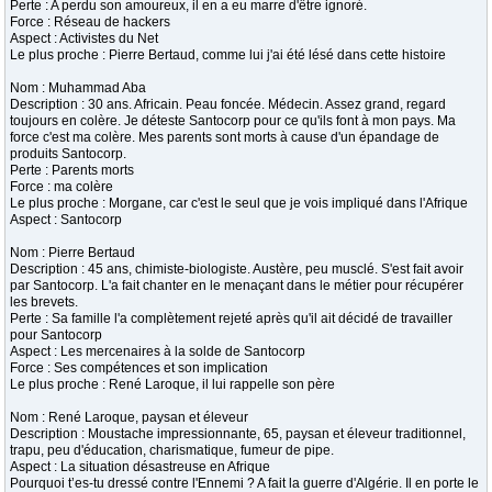
Perte : A perdu son amoureux, il en a eu marre d'être ignoré.
Force : Réseau de hackers
Aspect : Activistes du Net
Le plus proche : Pierre Bertaud, comme lui j'ai été lésé dans cette histoire
Nom : Muhammad Aba
Description : 30 ans. Africain. Peau foncée. Médecin. Assez grand, regard
toujours en colère. Je déteste Santocorp pour ce qu'ils font à mon pays. Ma
force c'est ma colère. Mes parents sont morts à cause d'un épandage de
produits Santocorp.
Perte : Parents morts
Force : ma colère
Le plus proche : Morgane, car c'est le seul que je vois impliqué dans l'Afrique
Aspect : Santocorp
Nom : Pierre Bertaud
Description : 45 ans, chimiste-biologiste. Austère, peu musclé. S'est fait avoir
par Santocorp. L'a fait chanter en le menaçant dans le métier pour récupérer
les brevets.
Perte : Sa famille l'a complètement rejeté après qu'il ait décidé de travailler
pour Santocorp
Aspect : Les mercenaires à la solde de Santocorp
Force : Ses compétences et son implication
Le plus proche : René Laroque, il lui rappelle son père
Nom : René Laroque, paysan et éleveur
Description : Moustache impressionnante, 65, paysan et éleveur traditionnel,
trapu, peu d'éducation, charismatique, fumeur de pipe.
Aspect : La situation désastreuse en Afrique
Pourquoi t’es-tu dressé contre l'Ennemi ? A fait la guerre d'Algérie. Il en porte le