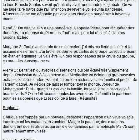
sont fondés. Ce n'est pas si facile... La voiture explose ! Quelqu'un a essayé de
te tuer. Ernesto Santos savait qu'i lallait y avoir une pandémie globale. On ve
me faire taire parce que j'ai l'intention de lever le voile sur la pandémie.
Réussite
. Je ne me dégonfle pas et je pars étudier la pandémie à travers le
monde.
René 2 : On dirait qu'il y a une pandémie. Il appelle Pierre pour récupérer des
données. La réponse de Pierre est "oui", mais pour lui c'est lié à d'autres
raisons.
Echec
.
Morgane 2 : Tout était en train de se morceler : j'ai mis ma fierté de côté et j'ai
assumé mes erreurs. J'ai brûlé les dernières cartes du groupe. Jusqu'à présent
on était en équilibre. Je vais être l'un des responsables de la chute du groupe,
ça aura des conséquences.
Pierre 2 : Le fait est qu'avec les dissensions qui ont éclaté très visiblement
depuis l'émission de télé, je pense que Mediactive va éclater en groupuscules
activistes qui s'entendent +/- mal. Je préfère rester avec ma famille et profiter de
l'argent gagné. Je décide de laisser tomber tout le monde. Joueur de
Muhammad : Et si... quand tu vas voir ta famille, toute ta famille t'accueille à
bras ouverts ? On te fait raconter toutes tes aventures. Ta famille te pardonne
pour les saloperies que tu t'es obligé à faire. (
Réussite
)
Rupture :
L’Afrique est frappée par un nouveau désastre : l’apparition d’un virus volatile
transformant les malades en zombies. Malgré la panique, des examens
démontrent que seuls ceux qui ont été contaminés par la molécule M2-75 sont
naturellement immunisés.