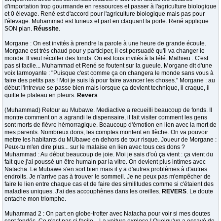
d'importation trop gourmande en ressources et passer à l'agriculture biologique
et 0 élevage. René est d'accord pour l'agriculture biologique mais pas pour
l'élevage. Muhammad est furieux et part en claquant la porte. René applique
SON plan.
Réussite
.
Morgane : On est invités à prendre la parole à une heure de grande écoute.
Morgane est très chaud pour y participer, il est persuadé qu'il va changer le
monde. Il veut récolter des fonds. On est tous invités à la télé. Mathieu : C'est
pas si facile... Muhammad et René se foutent sur la gueule. Morgane dit d'une
voix larmoyante : "Puisque c'est comme ça on changera le monde sans vous à
faire des petits pas ! Moi je suis là pour faire avancer les choses." Morgane : au
début l'intrevue se passe bien mais lorsque ça devient technique, il craque, il
quitte le plateau en pleurs.
Revers
(Muhammad) Retour au Mubawe. Mediactive a recueilli beaucoup de fonds. Il
montre comment on a agrandi le dispensaire, il fait visiter comment les gens
sont morts de fièvre hémorragique. Beaucoup d'émotion en lien avec la mort de
mes parents. Nombreux dons, les comptes montent en flèche. On va pouvoir
mettre les habitants du MUbawe en dehors de tour risque. Joueur de Morgane :
Peux-tu m'en dire plus... sur le malaise en lien avec tous ces dons ?
Muhammad : Au début beaucoup de joie. Moi je sais d'où ça vient : ça vient du
fait que j'ai poussé un être humain par la vitre. On devient plus intimes avec
Natacha. Le Mubawe s'en sort bien mais il y a d'autres problèmes à d'autres
endroits. Je n'arrive pas à trouver le sommeil. Je ne peux pas m'empêcher de
faire le lien entre chaque cas et de faire des similitudes comme si c'étaient des
maladies uniques. J'ai des accouphènes dans les oreilles.
REVERS
. Le doute
entache mon triomphe.
Muhammad 2 : On part en globe-trotter avec Natacha pour voir si mes doutes