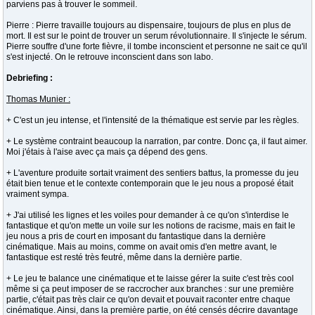
parviens pas à trouver le sommeil.
Pierre : Pierre travaille toujours au dispensaire, toujours de plus en plus de
mort. Il est sur le point de trouver un serum révolutionnaire. Il s'injecte le sérum.
Pierre souffre d'une forte fièvre, il tombe inconscient et personne ne sait ce qu'il
s'est injecté. On le retrouve inconscient dans son labo.
Debriefing :
Thomas Munier :
+ C'est un jeu intense, et l'intensité de la thématique est servie par les règles.
+ Le système contraint beaucoup la narration, par contre. Donc ça, il faut aimer.
Moi j'étais à l'aise avec ça mais ça dépend des gens.
+ L'aventure produite sortait vraiment des sentiers battus, la promesse du jeu
était bien tenue et le contexte contemporain que le jeu nous a proposé était
vraiment sympa.
+ J'ai utilisé les lignes et les voiles pour demander à ce qu'on s'interdise le
fantastique et qu'on mette un voile sur les notions de racisme, mais en fait le
jeu nous a pris de court en imposant du fantastique dans la dernière
cinématique. Mais au moins, comme on avait omis d'en mettre avant, le
fantastique est resté très feutré, même dans la dernière partie.
+ Le jeu te balance une cinématique et te laisse gérer la suite c'est très cool
même si ça peut imposer de se raccrocher aux branches : sur une première
partie, c'était pas très clair ce qu'on devait et pouvait raconter entre chaque
cinématique. Ainsi, dans la première partie, on été censés décrire davantage