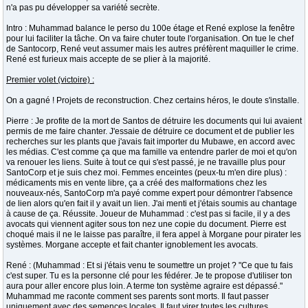
n'a pas pu développer sa variété secrète.
Intro : Muhammad balance le perso du 100e étage et René explose la fenêtre
pour lui faciliter la tâche. On va faire chuter toute l'organisation. On tue le chef
de Santocorp, René veut assumer mais les autres préfèrent maquiller le crime.
René est furieux mais accepte de se plier à la majorité.
Premier volet (victoire) :
On a gagné ! Projets de reconstruction. Chez certains héros, le doute s'installe.
Pierre : Je profite de la mort de Santos de détruire les documents qui lui avaient
permis de me faire chanter. J'essaie de détruire ce document et de publier les
recherches sur les plants que j'avais fait importer du Mubawe, en accord avec
les médias. C'est comme ça que ma famille va entendre parler de moi et qu'on
va renouer les liens. Suite à tout ce qui s'est passé, je ne travaille plus pour
SantoCorp et je suis chez moi. Femmes enceintes (peux-tu m'en dire plus) :
médicaments mis en vente libre, ça a créé des malformations chez les
nouveaux-nés, SantoCorp m'a payé comme expert pour démontrer l'absence
de lien alors qu'en fait il y avait un lien. J'ai menti et j'étais soumis au chantage
à cause de ça. Réussite. Joueur de Muhammad : c'est pas si facile, il y a des
avocats qui viennent agiter sous ton nez une copie du document. Pierre est
choqué mais il ne le laisse pas paraître, il fera appel à Morgane pour pirater les
systèmes. Morgane accepte et fait chanter ignoblement les avocats.
René : (Muhammad : Et si j'étais venu te soumettre un projet ? "Ce que tu fais
c'est super. Tu es la personne clé pour les fédérer. Je te propose d'utiliser ton
aura pour aller encore plus loin. A terme ton système agraire est dépassé."
Muhammad me raconte comment ses parents sont morts. Il faut passer
uniquement avec des semences locales. Il faut virer toutes les cultures