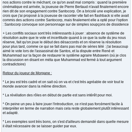
nos actions contre le méchant, ce qu'on avait mal compris : quand la première
cinématique est arrivée, la joueuse de Pierre Bertaud n'avait finalement encore
rien dit de son engagement contre Santocorp. On a bricolé une explication, je
crois que j'ai proposé à la joueuse de raconter vite fait en flashback si elle avait
commis des actions contre Santocorp, mais finalement elle a opté pour l'option
: Santocorp convoque son personnage sur de simples soupçons de dissidence
+ Les conflits sociaux sont très intéressants à jouer : absence de système de
résolution autre que le vote et incertitude quand à ce que la suite du jeu nous
réserve, fait qu'on joue le début des désaccords et on réserve la résolution
pour plus tard, comme ce qui se fait dans pas mal de séries télé : j'ai beaucoup
aimé le vote lors de l'assassinat de Santos, et la dispute entre René et
Muhammad sur la façon de restaurer le système agraire Mubawen (où je clos
la discussion en disant en méta que Muhammad est fermé à tout argument
contradictoire)
Retour du joueur de Morgane :
* Le jeu est très cadré et on sait où on va et c'est très agréable de voir tout le
monde avancer dans la même direction.
* La révélation des rôles en début de partie est sans intérêt pour moi.
* On peine un peu à faire jouer l'introduction, ce n'est pas forcément facile à
interpréter en terme de narration mais cela reste globalement plutôt intéressant
et adapté.
* Les exemples sont très bons, on s'est d'ailleurs demandé dans quelle mesure
il était nécessaire de se laisser guider par eux.