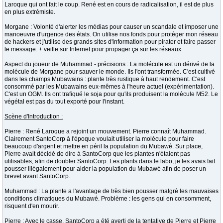
Laroque qui ont fait le coup. René est en cours de radicalisation, il est de plus
en plus extrémiste.
Morgane : Volonté d'alerter les médias pour causer un scandale et imposer une
manoeuvre d'urgence des états. On utilise nos fonds pour protéger mon réseau
de hackers et j'utilise des grands sites d'information pour pirater et faire passer
le message. + veille sur Internet pour propager ça sur les réseaux.
Aspect du joueur de Muhammad - précisions : La molécule est un dérivé de la
molécule de Morgane pour sauver le monde. Ils l'ont transformée. C'est cultivé
dans les champs Mubawains : plante très rustique à haut rendement. C'est
consommé par les Mubawains eux-mêmes à l'heure actuel (expérimentation).
C'est un OGM. Ils ont trafiqué le soja pour qu'ils produisent la molécule M52. Le
végétal est pas du tout exporté pour l'instant.
Scène d'Introduction :
Pierre : René Laroque a rejoint un mouvement. Pierre connaît Muhammad.
Clairement SantoCorp à l'époque voulait utiliser la molécule pour faire
beaucoup d'argent et mettre en péril la population du Mubawé. Sur place,
Pierre avait décidé de dire à SantoCorp que les plantes n'étaient pas
utilisables, afin de doubler SantoCorp. Les plants dans le labo, je les avais fait
pousser illégalement pour aider la population du Mubawé afin de poser un
brevet avant SantoCorp.
Muhammad : La plante a l'avantage de très bien pousser malgré les mauvaises
conditions climatiques du Mubawé. Problème : les gens qui en consomment,
risquent d'en mourir.
Pierre : Avec le casse, SantoCorp a été averti de la tentative de Pierre et Pierre