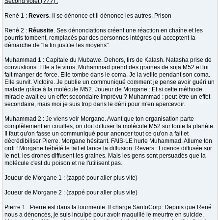
Second volet (???) :
René 1 :
Revers
. Il se dénonce et il dénonce les autres. Prison
René 2 :
Réussite
. Ses dénonciations créent une réaction en chaîne et les
pourris tombent, remplacés par des personnes intègres qui acceptent la
démarche de "la fin justifie les moyens".
Muhammad 1 : Capitale du Mubawe. Dehors, tirs de Kalash. Natasha prise de
convustions. Elle a le virus. Muhammad prend des graines de soja M52 et lui
fait manger de force. Elle tombe dans le coma. Je la veille pendant son coma.
Elle survit. Victoire. Je publie un communiqué comment je pense avoir guéri un
malade grâce à la molécule M52. Joueur de Morgane : Et si cette méthode
miracle avait eu un effet secondaire imprévu ? Muhammad : peut-être un effet
secondaire, mais moi je suis trop dans le déni pour m'en apercevoir.
Muhammad 2 : Je viens voir Morgane. Avant que ton organisation parte
complètement en couilles, on doit diffuser la molécule M52 sur toute la planète.
Il faut qu'on fasse un communiqué pour anoncer tout ce qu'on a fait et
décrédibiliser Pierre. Morgane hésitant. FAIS-LE hurle Muhammad. Allume ton
ordi ! Morgane hébété le fait et lance la diffusion. Revers : Licence diffusée sur
le net, les drones diffusent les graines. Mais les gens sont persuadés que la
molécule c'est du poison et ne l'utilisent pas.
Joueur de Morgane 1 : (zappé pour aller plus vite)
Joueur de Morgane 2 : (zappé pour aller plus vite)
Pierre 1 : Pierre est dans la tourmente. Il charge SantoCorp. Depuis que René
nous a dénoncés, je suis inculpé pour avoir maquillé le meurtre en suicide.