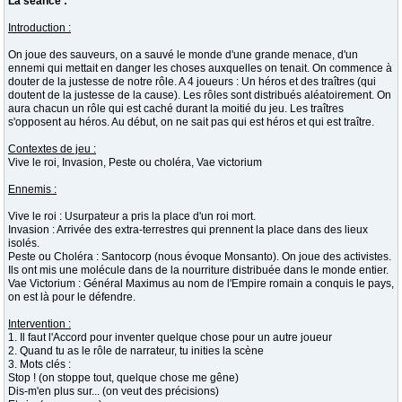
La séance :
Introduction :
On joue des sauveurs, on a sauvé le monde d'une grande menace, d'un
ennemi qui mettait en danger les choses auxquelles on tenait. On commence à
douter de la justesse de notre rôle. A 4 joueurs : Un héros et des traîtres (qui
doutent de la justesse de la cause). Les rôles sont distribués aléatoirement. On
aura chacun un rôle qui est caché durant la moitié du jeu. Les traîtres
s'opposent au héros. Au début, on ne sait pas qui est héros et qui est traître.
Contextes de jeu :
Vive le roi, Invasion, Peste ou choléra, Vae victorium
Ennemis :
Vive le roi : Usurpateur a pris la place d'un roi mort.
Invasion : Arrivée des extra-terrestres qui prennent la place dans des lieux
isolés.
Peste ou Choléra : Santocorp (nous évoque Monsanto). On joue des activistes.
Ils ont mis une molécule dans de la nourriture distribuée dans le monde entier.
Vae Victorium : Général Maximus au nom de l'Empire romain a conquis le pays,
on est là pour le défendre.
Intervention :
1. Il faut l'Accord pour inventer quelque chose pour un autre joueur
2. Quand tu as le rôle de narrateur, tu inities la scène
3. Mots clés :
Stop ! (on stoppe tout, quelque chose me gêne)
Dis-m'en plus sur... (on veut des précisions)