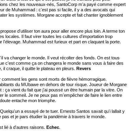
mations chez les nouveaux-nés, SantoCorp m'a payé comme expert
ueur de Muhammad : c'est pas si facile, il y a des avocats qui
irater les systèmes. Morgane accepte et fait chanter ignoblement
ropose d'utiliser ton aura pour aller encore plus loin. A terme ton
les. Il faut virer toutes les cultures d'importation trop
r l'élevage. Muhammad est furieux et part en claquant la porte.
il va changer le monde. Il veut récolter des fonds. On est tous
uisque c'est comme ça on changera le monde sans vous à faire des
il craque, il quitte le plateau en pleurs.
Revers
er comment les gens sont morts de fièvre hémorragique.
habitants du MUbawe en dehors de tour risque. Joueur de Morgane
 ça vient du fait que j'ai poussé un être humain par la vitre. On
ver le sommeil. Je ne peux pas m'empêcher de faire le lien entre
 doute entache mon triomphe.
uelqu'un a essayé de te tuer. Ernesto Santos savait qu'i lallait y
 pas et je pars étudier la pandémie à travers le monde.
t lié à d'autres raisons.
Echec
.