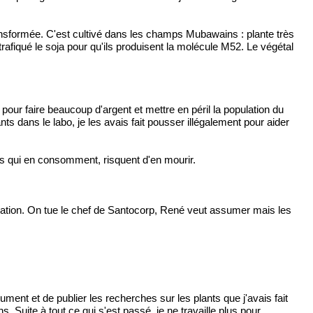
nsformée. C'est cultivé dans les champs Mubawains : plante très
fiqué le soja pour qu'ils produisent la molécule M52. Le végétal
our faire beaucoup d'argent et mettre en péril la population du
ts dans le labo, je les avais fait pousser illégalement pour aider
s qui en consomment, risquent d'en mourir.
nisation. On tue le chef de Santocorp, René veut assumer mais les
ument et de publier les recherches sur les plants que j'avais fait
Suite à tout ce qui s'est passé, je ne travaille plus pour