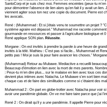
SantoCorp et je suis chez moi. Femmes enceintes (peux-tu m'en 
pour démontrer l'absence de lien alors qu'en fait il y avait un lie
viennent agiter sous ton nez une copie du document. Pierre est cho
les avocats.
René : (Muhammad : Et si j'étais venu te soumettre un projet ? "Ce q
système agraire est dépassé." Muhammad me raconte comment ses p
gourmande en ressources et passer à l'agriculture biologique et 0 
René applique SON plan.
Réussite
.
Morgane : On est invités à prendre la parole à une heure de grande
invités à la télé. Mathieu : C'est pas si facile... Muhammad et R
petits pas ! Moi je suis là pour faire avancer les choses." Morgane 
(Muhammad) Retour au Mubawe. Mediactive a recueilli beaucoup de 
Beaucoup d'émotion en lien avec la mort de mes parents. Nombre
: Peux-tu m'en dire plus... sur le malaise en lien avec tous ces do
devient plus intimes avec Natacha. Le Mubawe s'en sort bien mais 
chaque cas et de faire des similitudes comme si c'étaient des ma
Muhammad 2 : On part en globe-trotter avec Natacha pour voir si me
avoir une pandémie globale. On ve me faire taire parce que j'ai l'in
René 2 : On dirait qu'il y a une pandémie. Il appelle Pierre pour ré