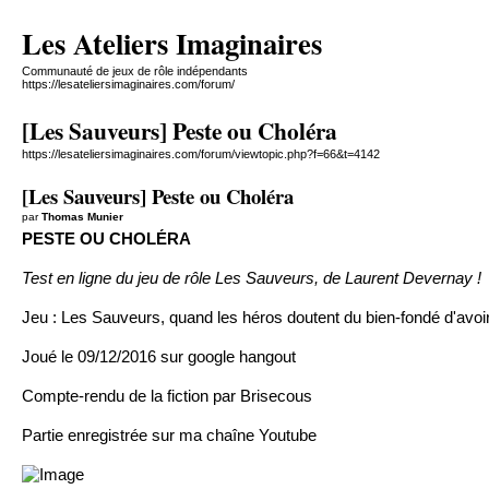
Les Ateliers Imaginaires
Communauté de jeux de rôle indépendants
https://lesateliersimaginaires.com/forum/
[Les Sauveurs] Peste ou Choléra
https://lesateliersimaginaires.com/forum/viewtopic.php?f=66&t=4142
[Les Sauveurs] Peste ou Choléra
par
Thomas Munier
PESTE OU CHOLÉRA
Test en ligne du jeu de rôle Les Sauveurs, de Laurent Devernay !
Jeu :
Les Sauveurs
, quand les héros doutent du bien-fondé d'avoi
Joué le 09/12/2016 sur google hangout
Compte-rendu de la fiction par Brisecous
Partie enregistrée
sur ma chaîne Youtube