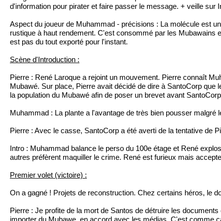
d'information pour pirater et faire passer le message. + veille sur
Aspect du joueur de Muhammad - précisions : La molécule est un d
rustique à haut rendement. C'est consommé par les Mubawains eux-
est pas du tout exporté pour l'instant.
Scène d'Introduction :
Pierre : René Laroque a rejoint un mouvement. Pierre connaît Muha
Mubawé. Sur place, Pierre avait décidé de dire à SantoCorp que les 
la population du Mubawé afin de poser un brevet avant SantoCorp
Muhammad : La plante a l'avantage de très bien pousser malgré 
Pierre : Avec le casse, SantoCorp a été averti de la tentative de P
Intro : Muhammad balance le perso du 100e étage et René explose la
autres préfèrent maquiller le crime. René est furieux mais accepte 
Premier volet (victoire) :
On a gagné ! Projets de reconstruction. Chez certains héros, le dou
Pierre : Je profite de la mort de Santos de détruire les documents 
importer du Mubawe, en accord avec les médias. C'est comme ça que