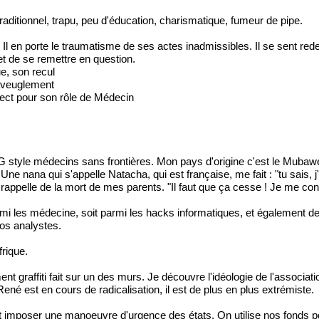
aditionnel, trapu, peu d'éducation, charismatique, fumeur de pipe.
. Il en porte le traumatisme de ses actes inadmissibles. Il se sent red
 et de se remettre en question.
e, son recul
 aveuglement
ect pour son rôle de Médecin
 style médecins sans frontières. Mon pays d'origine c'est le Mubawé
le. Une nana qui s'appelle Natacha, qui est française, me fait : "tu sai
rappelle de la mort de mes parents. "Il faut que ça cesse ! Je me con
 les médecine, soit parmi les hacks informatiques, et également des
os analystes.
frique.
nt graffiti fait sur un des murs. Je découvre l'idéologie de l'associati
ené est en cours de radicalisation, il est de plus en plus extrémiste.
t imposer une manoeuvre d'urgence des états. On utilise nos fonds po