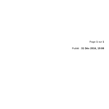
Page
1
sur
1
Publié :
31 Déc 2016, 19:08