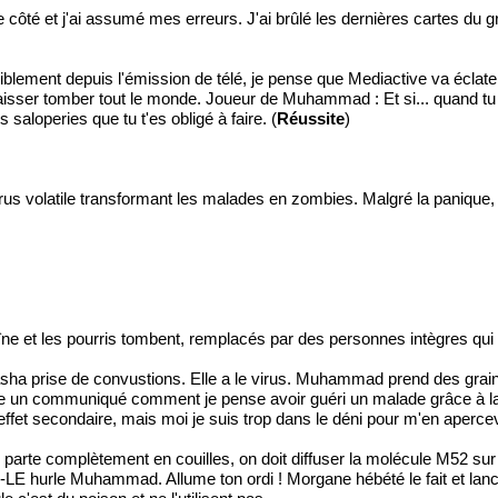
de côté et j'ai assumé mes erreurs. J'ai brûlé les dernières cartes du g
visiblement depuis l'émission de télé, je pense que Mediactive va éclat
laisser tomber tout le monde. Joueur de Muhammad : Et si... quand tu va
 saloperies que tu t'es obligé à faire. (
Réussite
)
n virus volatile transformant les malades en zombies. Malgré la pani
ne et les pourris tombent, remplacés par des personnes intègres qui a
a prise de convustions. Elle a le virus. Muhammad prend des graines
ublie un communiqué comment je pense avoir guéri un malade grâce à 
fet secondaire, mais moi je suis trop dans le déni pour m'en apercev
arte complètement en couilles, on doit diffuser la molécule M52 sur 
IS-LE hurle Muhammad. Allume ton ordi ! Morgane hébété le fait et lance