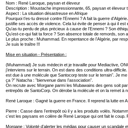
Nom : René Laroque, paysan et éleveur
Description : Moustache impressionnante, 65, paysan et éleveur tr
Aspect : La situation désastreuse en Afrique
Pourquoi t’es-tu dressé contre l'Ennemi ? A fait la guerre d'Algérie
justifie ses accès de violence. Cela lui évite de penser à qui il est
Qu'as-tu perdu de plus précieux à cause de l'Ennemi ? Son éthiqu
Qu'est-ce-qui fait ta force ? Son absence totale de remords, son
Le plus proche : Muhammad. En repentance de l'Algérie, par resp
Je suis le traître !!!
Mise en situation - Présentation :
(Muhammad) Je suis médecin et je travaille pour Mediactive, ONG
j'interviens sur le terrain. On est dans des conditions ultra-diffici
est due à une molécule que Santocorp teste sur le terrain". Je me 
ça ?" Natacha : "bienvenue dans l'association".
On recrute avec Morgane parmi les Mubawains des gens soit parmi
entrepôts de SantoCorp. On dérobe la molécule et on la remet à n
René Laroque : Gagné la guerre en France. Il reprend la lutte en A
Pierre : Casse dans l'entrepôt où il y a les produits volés. Notamme
c'est les paysans en colère de René Laroque qui ont fait le coup. R
Morgane : Volonté d'alerter les médias pour causer un scandale e