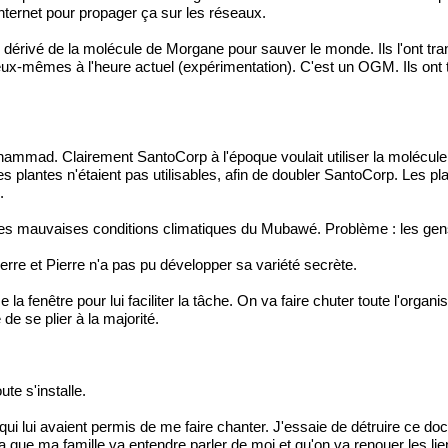
 Internet pour propager ça sur les réseaux.
érivé de la molécule de Morgane pour sauver le monde. Ils l'ont tra
mêmes à l'heure actuel (expérimentation). C'est un OGM. Ils ont tra
mmad. Clairement SantoCorp à l'époque voulait utiliser la molécule p
plantes n'étaient pas utilisables, afin de doubler SantoCorp. Les plan
.
les mauvaises conditions climatiques du Mubawé. Problème : les gen
ierre et Pierre n'a pas pu développer sa variété secrète.
 fenêtre pour lui faciliter la tâche. On va faire chuter toute l'orga
de se plier à la majorité.
te s'installe.
qui lui avaient permis de me faire chanter. J'essaie de détruire ce doc
 ma famille va entendre parler de moi et qu'on va renouer les liens. 