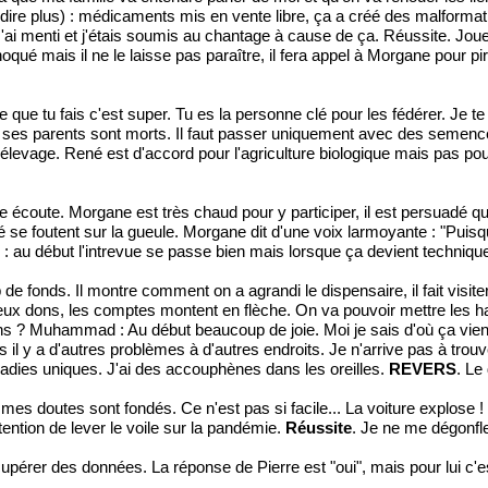
dire plus) : médicaments mis en vente libre, ça a créé des malfor
n. J'ai menti et j'étais soumis au chantage à cause de ça. Réussite. Jo
qué mais il ne le laisse pas paraître, il fera appel à Morgane pour p
ue tu fais c'est super. Tu es la personne clé pour les fédérer. Je te p
arents sont morts. Il faut passer uniquement avec des semences loca
élevage. René est d'accord pour l'agriculture biologique mais pas pou
 écoute. Morgane est très chaud pour y participer, il est persuadé qu'
ené se foutent sur la gueule. Morgane dit d'une voix larmoyante : "P
: au début l'intrevue se passe bien mais lorsque ça devient technique, 
fonds. Il montre comment on a agrandi le dispensaire, il fait visit
ux dons, les comptes montent en flèche. On va pouvoir mettre les 
ns ? Muhammad : Au début beaucoup de joie. Moi je sais d'où ça vient :
il y a d'autres problèmes à d'autres endroits. Je n'arrive pas à trou
ladies uniques. J'ai des accouphènes dans les oreilles.
REVERS
. Le
s doutes sont fondés. Ce n'est pas si facile... La voiture explose ! Q
tention de lever le voile sur la pandémie.
Réussite
. Je ne me dégonfle
cupérer des données. La réponse de Pierre est "oui", mais pour lui c'es