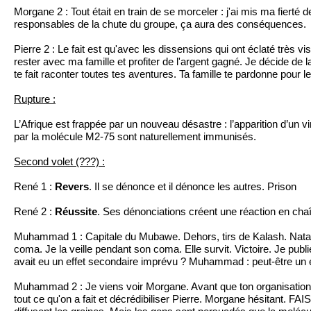
Morgane 2 : Tout était en train de se morceler : j'ai mis ma fierté 
responsables de la chute du groupe, ça aura des conséquences.
Pierre 2 : Le fait est qu'avec les dissensions qui ont éclaté très 
rester avec ma famille et profiter de l'argent gagné. Je décide de 
te fait raconter toutes tes aventures. Ta famille te pardonne pour les
Rupture :
L’Afrique est frappée par un nouveau désastre : l’apparition d’u
par la molécule M2-75 sont naturellement immunisés.
Second volet (???) :
René 1 :
Revers
. Il se dénonce et il dénonce les autres. Prison
René 2 :
Réussite
. Ses dénonciations créent une réaction en chaî
Muhammad 1 : Capitale du Mubawe. Dehors, tirs de Kalash. Natash
coma. Je la veille pendant son coma. Elle survit. Victoire. Je p
avait eu un effet secondaire imprévu ? Muhammad : peut-être un ef
Muhammad 2 : Je viens voir Morgane. Avant que ton organisation p
tout ce qu'on a fait et décrédibiliser Pierre. Morgane hésitant. FA