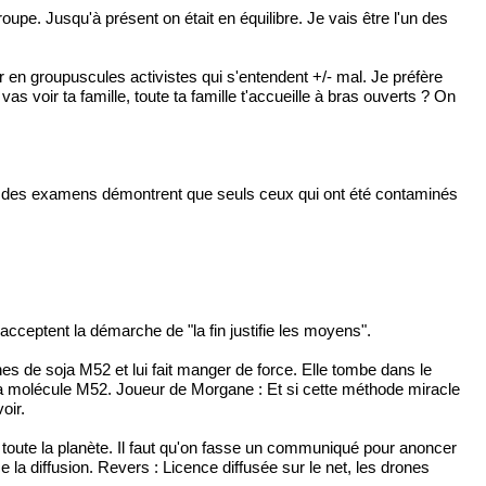
roupe. Jusqu'à présent on était en équilibre. Je vais être l'un des
er en groupuscules activistes qui s'entendent +/- mal. Je préfère
s voir ta famille, toute ta famille t'accueille à bras ouverts ? On
que, des examens démontrent que seuls ceux qui ont été contaminés
cceptent la démarche de "la fin justifie les moyens".
 de soja M52 et lui fait manger de force. Elle tombe dans le
la molécule M52. Joueur de Morgane : Et si cette méthode miracle
oir.
toute la planète. Il faut qu'on fasse un communiqué pour anoncer
 la diffusion. Revers : Licence diffusée sur le net, les drones