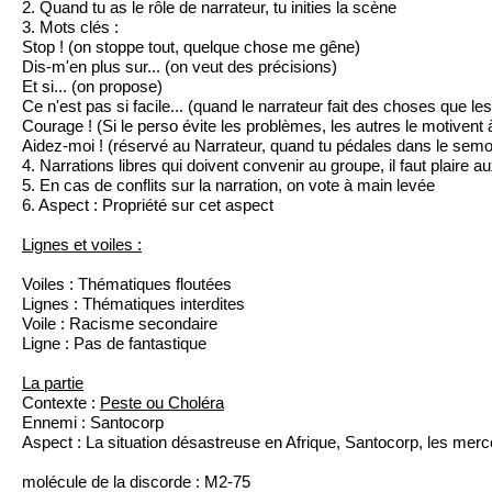
2. Quand tu as le rôle de narrateur, tu inities la scène
3. Mots clés :
Stop ! (on stoppe tout, quelque chose me gêne)
Dis-m'en plus sur... (on veut des précisions)
Et si... (on propose)
Ce n'est pas si facile... (quand le narrateur fait des choses que le
Courage ! (Si le perso évite les problèmes, les autres le motivent à
Aidez-moi ! (réservé au Narrateur, quand tu pédales dans le semo
4. Narrations libres qui doivent convenir au groupe, il faut plaire a
5. En cas de conflits sur la narration, on vote à main levée
6. Aspect : Propriété sur cet aspect
Lignes et voiles :
Voiles : Thématiques floutées
Lignes : Thématiques interdites
Voile : Racisme secondaire
Ligne : Pas de fantastique
La partie
Contexte :
Peste ou Choléra
Ennemi : Santocorp
Aspect : La situation désastreuse en Afrique, Santocorp, les merce
molécule de la discorde : M2-75