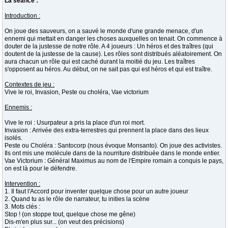
La séance :
Introduction :
On joue des sauveurs, on a sauvé le monde d'une grande menace, d'un
ennemi qui mettait en danger les choses auxquelles on tenait. On commence à
douter de la justesse de notre rôle. A 4 joueurs : Un héros et des traîtres (qui
doutent de la justesse de la cause). Les rôles sont distribués aléatoirement. On
aura chacun un rôle qui est caché durant la moitié du jeu. Les traîtres
s'opposent au héros. Au début, on ne sait pas qui est héros et qui est traître.
Contextes de jeu :
Vive le roi, Invasion, Peste ou choléra, Vae victorium
Ennemis :
Vive le roi : Usurpateur a pris la place d'un roi mort.
Invasion : Arrivée des extra-terrestres qui prennent la place dans des lieux
isolés.
Peste ou Choléra : Santocorp (nous évoque Monsanto). On joue des activistes.
Ils ont mis une molécule dans de la nourriture distribuée dans le monde entier.
Vae Victorium : Général Maximus au nom de l'Empire romain a conquis le pays,
on est là pour le défendre.
Intervention :
1. Il faut l'Accord pour inventer quelque chose pour un autre joueur
2. Quand tu as le rôle de narrateur, tu inities la scène
3. Mots clés :
Stop ! (on stoppe tout, quelque chose me gêne)
Dis-m'en plus sur... (on veut des précisions)