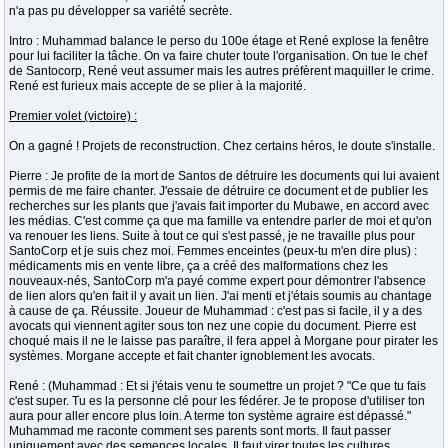
n'a pas pu développer sa variété secrète.
Intro : Muhammad balance le perso du 100e étage et René explose la fenêtre
pour lui faciliter la tâche. On va faire chuter toute l'organisation. On tue le chef
de Santocorp, René veut assumer mais les autres préfèrent maquiller le crime.
René est furieux mais accepte de se plier à la majorité.
Premier volet (victoire) :
On a gagné ! Projets de reconstruction. Chez certains héros, le doute s'installe.
Pierre : Je profite de la mort de Santos de détruire les documents qui lui avaient
permis de me faire chanter. J'essaie de détruire ce document et de publier les
recherches sur les plants que j'avais fait importer du Mubawe, en accord avec
les médias. C'est comme ça que ma famille va entendre parler de moi et qu'on
va renouer les liens. Suite à tout ce qui s'est passé, je ne travaille plus pour
SantoCorp et je suis chez moi. Femmes enceintes (peux-tu m'en dire plus) :
médicaments mis en vente libre, ça a créé des malformations chez les
nouveaux-nés, SantoCorp m'a payé comme expert pour démontrer l'absence
de lien alors qu'en fait il y avait un lien. J'ai menti et j'étais soumis au chantage
à cause de ça. Réussite. Joueur de Muhammad : c'est pas si facile, il y a des
avocats qui viennent agiter sous ton nez une copie du document. Pierre est
choqué mais il ne le laisse pas paraître, il fera appel à Morgane pour pirater les
systèmes. Morgane accepte et fait chanter ignoblement les avocats.
René : (Muhammad : Et si j'étais venu te soumettre un projet ? "Ce que tu fais
c'est super. Tu es la personne clé pour les fédérer. Je te propose d'utiliser ton
aura pour aller encore plus loin. A terme ton système agraire est dépassé."
Muhammad me raconte comment ses parents sont morts. Il faut passer
uniquement avec des semences locales. Il faut virer toutes les cultures