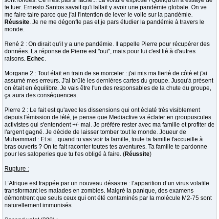
sont fondés. Ce n'est pas si facile... La voiture explose ! Quelqu'un a essayé de
te tuer. Ernesto Santos savait qu'i lallait y avoir une pandémie globale. On ve
me faire taire parce que j'ai l'intention de lever le voile sur la pandémie.
Réussite
. Je ne me dégonfle pas et je pars étudier la pandémie à travers le
monde.
René 2 : On dirait qu'il y a une pandémie. Il appelle Pierre pour récupérer des
données. La réponse de Pierre est "oui", mais pour lui c'est lié à d'autres
raisons.
Echec
.
Morgane 2 : Tout était en train de se morceler : j'ai mis ma fierté de côté et j'ai
assumé mes erreurs. J'ai brûlé les dernières cartes du groupe. Jusqu'à présent
on était en équilibre. Je vais être l'un des responsables de la chute du groupe,
ça aura des conséquences.
Pierre 2 : Le fait est qu'avec les dissensions qui ont éclaté très visiblement
depuis l'émission de télé, je pense que Mediactive va éclater en groupuscules
activistes qui s'entendent +/- mal. Je préfère rester avec ma famille et profiter de
l'argent gagné. Je décide de laisser tomber tout le monde. Joueur de
Muhammad : Et si... quand tu vas voir ta famille, toute ta famille t'accueille à
bras ouverts ? On te fait raconter toutes tes aventures. Ta famille te pardonne
pour les saloperies que tu t'es obligé à faire. (
Réussite
)
Rupture :
L’Afrique est frappée par un nouveau désastre : l’apparition d’un virus volatile
transformant les malades en zombies. Malgré la panique, des examens
démontrent que seuls ceux qui ont été contaminés par la molécule M2-75 sont
naturellement immunisés.