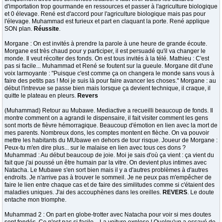
d'importation trop gourmande en ressources et passer à l'agriculture biologique
et 0 élevage. René est d'accord pour l'agriculture biologique mais pas pour
l'élevage. Muhammad est furieux et part en claquant la porte. René applique
SON plan.
Réussite
.
Morgane : On est invités à prendre la parole à une heure de grande écoute.
Morgane est très chaud pour y participer, il est persuadé qu'il va changer le
monde. Il veut récolter des fonds. On est tous invités à la télé. Mathieu : C'est
pas si facile... Muhammad et René se foutent sur la gueule. Morgane dit d'une
voix larmoyante : "Puisque c'est comme ça on changera le monde sans vous à
faire des petits pas ! Moi je suis là pour faire avancer les choses." Morgane : au
début l'intrevue se passe bien mais lorsque ça devient technique, il craque, il
quitte le plateau en pleurs.
Revers
(Muhammad) Retour au Mubawe. Mediactive a recueilli beaucoup de fonds. Il
montre comment on a agrandi le dispensaire, il fait visiter comment les gens
sont morts de fièvre hémorragique. Beaucoup d'émotion en lien avec la mort de
mes parents. Nombreux dons, les comptes montent en flèche. On va pouvoir
mettre les habitants du MUbawe en dehors de tour risque. Joueur de Morgane :
Peux-tu m'en dire plus... sur le malaise en lien avec tous ces dons ?
Muhammad : Au début beaucoup de joie. Moi je sais d'où ça vient : ça vient du
fait que j'ai poussé un être humain par la vitre. On devient plus intimes avec
Natacha. Le Mubawe s'en sort bien mais il y a d'autres problèmes à d'autres
endroits. Je n'arrive pas à trouver le sommeil. Je ne peux pas m'empêcher de
faire le lien entre chaque cas et de faire des similitudes comme si c'étaient des
maladies uniques. J'ai des accouphènes dans les oreilles.
REVERS
. Le doute
entache mon triomphe.
Muhammad 2 : On part en globe-trotter avec Natacha pour voir si mes doutes