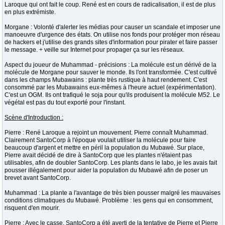
Laroque qui ont fait le coup. René est en cours de radicalisation, il est de plus
en plus extrémiste.
Morgane : Volonté d'alerter les médias pour causer un scandale et imposer une
manoeuvre d'urgence des états. On utilise nos fonds pour protéger mon réseau
de hackers et j'utilise des grands sites d'information pour pirater et faire passer
le message. + veille sur Internet pour propager ça sur les réseaux.
Aspect du joueur de Muhammad - précisions : La molécule est un dérivé de la
molécule de Morgane pour sauver le monde. Ils l'ont transformée. C'est cultivé
dans les champs Mubawains : plante très rustique à haut rendement. C'est
consommé par les Mubawains eux-mêmes à l'heure actuel (expérimentation).
C'est un OGM. Ils ont trafiqué le soja pour qu'ils produisent la molécule M52. Le
végétal est pas du tout exporté pour l'instant.
Scène d'Introduction :
Pierre : René Laroque a rejoint un mouvement. Pierre connaît Muhammad.
Clairement SantoCorp à l'époque voulait utiliser la molécule pour faire
beaucoup d'argent et mettre en péril la population du Mubawé. Sur place,
Pierre avait décidé de dire à SantoCorp que les plantes n'étaient pas
utilisables, afin de doubler SantoCorp. Les plants dans le labo, je les avais fait
pousser illégalement pour aider la population du Mubawé afin de poser un
brevet avant SantoCorp.
Muhammad : La plante a l'avantage de très bien pousser malgré les mauvaises
conditions climatiques du Mubawé. Problème : les gens qui en consomment,
risquent d'en mourir.
Pierre : Avec le casse, SantoCorp a été averti de la tentative de Pierre et Pierre