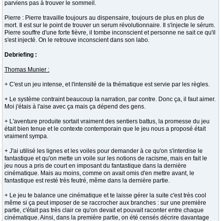
parviens pas à trouver le sommeil.
Pierre : Pierre travaille toujours au dispensaire, toujours de plus en plus de
mort. Il est sur le point de trouver un serum révolutionnaire. Il s'injecte le sérum.
Pierre souffre d'une forte fièvre, il tombe inconscient et personne ne sait ce qu'il
s'est injecté. On le retrouve inconscient dans son labo.
Debriefing :
Thomas Munier :
+ C'est un jeu intense, et l'intensité de la thématique est servie par les règles.
+ Le système contraint beaucoup la narration, par contre. Donc ça, il faut aimer.
Moi j'étais à l'aise avec ça mais ça dépend des gens.
+ L'aventure produite sortait vraiment des sentiers battus, la promesse du jeu
était bien tenue et le contexte contemporain que le jeu nous a proposé était
vraiment sympa.
+ J'ai utilisé les lignes et les voiles pour demander à ce qu'on s'interdise le
fantastique et qu'on mette un voile sur les notions de racisme, mais en fait le
jeu nous a pris de court en imposant du fantastique dans la dernière
cinématique. Mais au moins, comme on avait omis d'en mettre avant, le
fantastique est resté très feutré, même dans la dernière partie.
+ Le jeu te balance une cinématique et te laisse gérer la suite c'est très cool
même si ça peut imposer de se raccrocher aux branches : sur une première
partie, c'était pas très clair ce qu'on devait et pouvait raconter entre chaque
cinématique. Ainsi, dans la première partie, on été censés décrire davantage