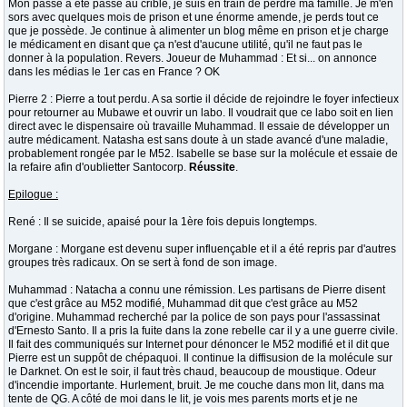
Mon passé a été passé au crible, je suis en train de perdre ma famille. Je m'en
sors avec quelques mois de prison et une énorme amende, je perds tout ce
que je possède. Je continue à alimenter un blog même en prison et je charge
le médicament en disant que ça n'est d'aucune utilité, qu'il ne faut pas le
donner à la population. Revers. Joueur de Muhammad : Et si... on annonce
dans les médias le 1er cas en France ? OK
Pierre 2 : Pierre a tout perdu. A sa sortie il décide de rejoindre le foyer infectieux
pour retourner au Mubawe et ouvrir un labo. Il voudrait que ce labo soit en lien
direct avec le dispensaire où travaille Muhammad. Il essaie de développer un
autre médicament. Natasha est sans doute à un stade avancé d'une maladie,
probablement rongée par le M52. Isabelle se base sur la molécule et essaie de
la refaire afin d'oublietter Santocorp.
Réussite
.
Epilogue :
René : Il se suicide, apaisé pour la 1ère fois depuis longtemps.
Morgane : Morgane est devenu super influençable et il a été repris par d'autres
groupes très radicaux. On se sert à fond de son image.
Muhammad : Natacha a connu une rémission. Les partisans de Pierre disent
que c'est grâce au M52 modifié, Muhammad dit que c'est grâce au M52
d'origine. Muhammad recherché par la police de son pays pour l'assassinat
d'Ernesto Santo. Il a pris la fuite dans la zone rebelle car il y a une guerre civile.
Il fait des communiqués sur Internet pour dénoncer le M52 modifié et il dit que
Pierre est un suppôt de chépaquoi. Il continue la diffisusion de la molécule sur
le Darknet. On est le soir, il faut très chaud, beaucoup de moustique. Odeur
d'incendie importante. Hurlement, bruit. Je me couche dans mon lit, dans ma
tente de QG. A côté de moi dans le lit, je vois mes parents morts et je ne