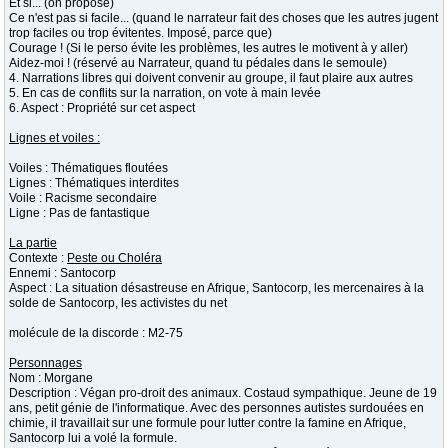
Et si... (on propose)
Ce n'est pas si facile... (quand le narrateur fait des choses que les autres jugent
trop faciles ou trop évitentes. Imposé, parce que)
Courage ! (Si le perso évite les problèmes, les autres le motivent à y aller)
Aidez-moi ! (réservé au Narrateur, quand tu pédales dans le semoule)
4. Narrations libres qui doivent convenir au groupe, il faut plaire aux autres
5. En cas de conflits sur la narration, on vote à main levée
6. Aspect : Propriété sur cet aspect
Lignes et voiles :
Voiles : Thématiques floutées
Lignes : Thématiques interdites
Voile : Racisme secondaire
Ligne : Pas de fantastique
La partie
Contexte :
Peste ou Choléra
Ennemi : Santocorp
Aspect : La situation désastreuse en Afrique, Santocorp, les mercenaires à la
solde de Santocorp, les activistes du net
molécule de la discorde : M2-75
Personnages
Nom : Morgane
Description : Végan pro-droit des animaux. Costaud sympathique. Jeune de 19
ans, petit génie de l'informatique. Avec des personnes autistes surdouées en
chimie, il travaillait sur une formule pour lutter contre la famine en Afrique,
Santocorp lui a volé la formule.