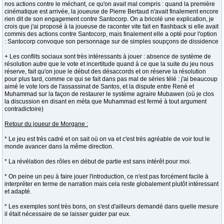
nos actions contre le méchant, ce qu'on avait mal compris : quand la première
cinématique est arrivée, la joueuse de Pierre Bertaud n'avait finalement encore
rien dit de son engagement contre Santocorp. On a bricolé une explication, je
crois que j'ai proposé à la joueuse de raconter vite fait en flashback si elle avait
commis des actions contre Santocorp, mais finalement elle a opté pour l'option
: Santocorp convoque son personnage sur de simples soupçons de dissidence
+ Les conflits sociaux sont très intéressants à jouer : absence de système de
résolution autre que le vote et incertitude quand à ce que la suite du jeu nous
réserve, fait qu'on joue le début des désaccords et on réserve la résolution
pour plus tard, comme ce qui se fait dans pas mal de séries télé : j'ai beaucoup
aimé le vote lors de l'assassinat de Santos, et la dispute entre René et
Muhammad sur la façon de restaurer le système agraire Mubawen (où je clos
la discussion en disant en méta que Muhammad est fermé à tout argument
contradictoire)
Retour du joueur de Morgane :
* Le jeu est très cadré et on sait où on va et c'est très agréable de voir tout le
monde avancer dans la même direction.
* La révélation des rôles en début de partie est sans intérêt pour moi.
* On peine un peu à faire jouer l'introduction, ce n'est pas forcément facile à
interpréter en terme de narration mais cela reste globalement plutôt intéressant
et adapté.
* Les exemples sont très bons, on s'est d'ailleurs demandé dans quelle mesure
il était nécessaire de se laisser guider par eux.