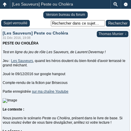
[Les Sauveurs] Peste ou Choléra
Version bureau du forum
Sujet verrouillé
[Les Sauveurs] Peste ou Choléra
↓
Thomas Munier
31 Déc 2016, 19:08
PESTE OU CHOLÉRA
Test en ligne du jeu de rôle Les Sauveurs, de Laurent Devernay !
Jeu :
Les Sauveurs
, quand les héros doutent du bien-fondé d'avoir terrassé le
grand méchant.
Joué le 09/12/2016 sur google hangout
Compte-rendu de la fiction par Brisecous
Partie enregistrée
sur ma chaîne Youtube
Le contexte :
Nous jouons le scénario
Peste ou Choléra
, présent dans le livre de base. Si
vous voulez éviter de vous faire divulgâcher, arrêtez ici votre lecture !