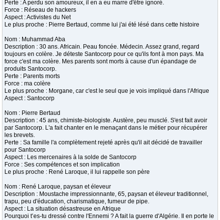
Perte : A perdu son amoureux, il en a eu marre d'être ignoré.
Force : Réseau de hackers
Aspect : Activistes du Net
Le plus proche : Pierre Bertaud, comme lui j'ai été lésé dans cette histoire
Nom : Muhammad Aba
Description : 30 ans. Africain. Peau foncée. Médecin. Assez grand, regard
toujours en colère. Je déteste Santocorp pour ce qu'ils font à mon pays. Ma
force c'est ma colère. Mes parents sont morts à cause d'un épandage de
produits Santocorp.
Perte : Parents morts
Force : ma colère
Le plus proche : Morgane, car c'est le seul que je vois impliqué dans l'Afrique
Aspect : Santocorp
Nom : Pierre Bertaud
Description : 45 ans, chimiste-biologiste. Austère, peu musclé. S'est fait avoir
par Santocorp. L'a fait chanter en le menaçant dans le métier pour récupérer
les brevets.
Perte : Sa famille l'a complètement rejeté après qu'il ait décidé de travailler
pour Santocorp
Aspect : Les mercenaires à la solde de Santocorp
Force : Ses compétences et son implication
Le plus proche : René Laroque, il lui rappelle son père
Nom : René Laroque, paysan et éleveur
Description : Moustache impressionnante, 65, paysan et éleveur traditionnel,
trapu, peu d'éducation, charismatique, fumeur de pipe.
Aspect : La situation désastreuse en Afrique
Pourquoi t’es-tu dressé contre l'Ennemi ? A fait la guerre d'Algérie. Il en porte le