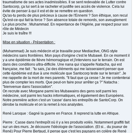
traumatisme de ses actes inadmissibles. Il se sent redevable de Lutter contre
Santocorp, ça lui sert à se racheter et justifie ses accès de violence. Cela lui
évite de penser à qui il est et de se remettre en question.
Qu'as-tu perdu de plus précieux à cause de l'Ennemi ? Son éthique, son recul
Qu'est-ce-qui fait ta force ? Son absence totale de remords, son aveuglement
Le plus proche : Muhammad. En repentance de l'Algérie, par respect pour son
rôle de Médecin
Je suis le traître !!!
Mise en situation - Présentation :
(Muhammad) Je suis médecin et je travaille pour Mediactive, ONG style
médecins sans frontières. Mon pays d'origine c'est le Mubawé. En ce moment il
y a une épidémie de fièvre hémorragique et j'interviens sur le terrain. On est
dans des conditions ultra-difficile. Une nana qui s'appelle Natacha, qui est
française, me fait : "tu sais, j'ai des éléments qui me laisseraient penser que
cette épidémie est due à une molécule que Santocorp teste sur le terrain". Je
me rappelle de la mort de mes parents. "Il faut que ça cesse ! Je me contenterai
plus de compter les morts. Que peut-on faire pour arrêter ça ?" Natacha :
"bienvenue dans l'association".
On recrute avec Morgane parmi les Mubawains des gens soit parmi les
médecine, soit parmi les hacks informatiques, et également des Européens.
Notre première action c'est un 'casse' dans les entrepôts de SantoCorp. On
dérobe la molécule et on la remet à nos analystes.
René Laroque : Gagné la guerre en France. Il reprend la lutte en Afrique.
Pierre : Casse dans l'entrepôt où il y a les produits volés. Notamment graffiti fait
sur un des murs. Je découvre l'idéologie de l'association. (Et si... du joueur de
René) Pour Pierre Bertaud, il pense que c'est les paysans en colère de René