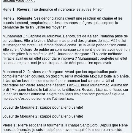
Second volet (???) :
René 1 :
Revers
. Il se dénonce et il dénonce les autres. Prison
René 2 :
Réussite
. Ses dénonciations créent une réaction en chaîne et les
pourris tombent, remplacés par des personnes intègres qui acceptent la
démarche de "la fin justifie les moyens".
Muhammad 1 : Capitale du Mubawe. Dehors, tirs de Kalash. Natasha prise de
convustions. Elle a le virus. Muhammad prend des graines de soja M52 et lui
fait manger de force. Elle tombe dans le coma. Je la veille pendant son coma.
Elle survit. Victoire. Je publie un communiqué comment je pense avoir guéri un
malade grâce à la molécule M52. Joueur de Morgane : Et si cette méthode
miracle avait eu un effet secondaire imprévu ? Muhammad : peut-être un effet
secondaire, mais moi je suis trop dans le déni pour m'en apercevoir.
Muhammad 2 : Je viens voir Morgane. Avant que ton organisation parte
complètement en couilles, on doit diffuser la molécule M52 sur toute la planète.
Il faut qu'on fasse un communiqué pour anoncer tout ce qu'on a fait et
décrédibiliser Pierre. Morgane hésitant. FAIS-LE hurle Muhammad. Allume ton
ordi ! Morgane hébété le fait et lance la diffusion. Revers : Licence diffusée sur
le net, les drones diffusent les graines. Mais les gens sont persuadés que la
molécule c'est du poison et ne l'utilisent pas.
Joueur de Morgane 1 : (zappé pour aller plus vite)
Joueur de Morgane 2 : (zappé pour aller plus vite)
Pierre 1 : Pierre est dans la tourmente. Il charge SantoCorp. Depuis que René
nous a dénoncés, je suis inculpé pour avoir maquillé le meurtre en suicide.