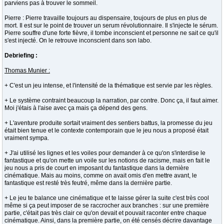
parviens pas à trouver le sommeil.
Pierre : Pierre travaille toujours au dispensaire, toujours de plus en plus de
mort. Il est sur le point de trouver un serum révolutionnaire. Il s'injecte le sérum.
Pierre souffre d'une forte fièvre, il tombe inconscient et personne ne sait ce qu'il
s'est injecté. On le retrouve inconscient dans son labo.
Debriefing :
Thomas Munier :
+ C'est un jeu intense, et l'intensité de la thématique est servie par les règles.
+ Le système contraint beaucoup la narration, par contre. Donc ça, il faut aimer.
Moi j'étais à l'aise avec ça mais ça dépend des gens.
+ L'aventure produite sortait vraiment des sentiers battus, la promesse du jeu
était bien tenue et le contexte contemporain que le jeu nous a proposé était
vraiment sympa.
+ J'ai utilisé les lignes et les voiles pour demander à ce qu'on s'interdise le
fantastique et qu'on mette un voile sur les notions de racisme, mais en fait le
jeu nous a pris de court en imposant du fantastique dans la dernière
cinématique. Mais au moins, comme on avait omis d'en mettre avant, le
fantastique est resté très feutré, même dans la dernière partie.
+ Le jeu te balance une cinématique et te laisse gérer la suite c'est très cool
même si ça peut imposer de se raccrocher aux branches : sur une première
partie, c'était pas très clair ce qu'on devait et pouvait raconter entre chaque
cinématique. Ainsi, dans la première partie, on été censés décrire davantage