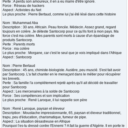
Perte : A perdu son amoureux, il en a eu marre d'être ignoré.
Force : Réseau de hackers
Aspect : Activistes du Net
Le plus proche : Pierre Bertaud, comme lui j'ai été lésé dans cette histoire
Nom : Muhammad Aba
Description : 30 ans. Africain. Peau foncée. Médecin. Assez grand, regard
toujours en colère. Je déteste Santocorp pour ce qu'ils font à mon pays. Ma
force c'est ma colère. Mes parents sont morts à cause d'un épandage de
produits Santocorp.
Perte : Parents morts
Force : ma colère
Le plus proche : Morgane, car c'est le seul que je vois impliqué dans l'Afrique
Aspect : Santocorp
Nom : Pierre Bertaud
Description : 45 ans, chimiste-biologiste. Austère, peu musclé. S'est fait avoir
par Santocorp. L'a fait chanter en le menaçant dans le métier pour récupérer
les brevets.
Perte : Sa famille l'a complètement rejeté après qu'il ait décidé de travailler
pour Santocorp
Aspect : Les mercenaires à la solde de Santocorp
Force : Ses compétences et son implication
Le plus proche : René Laroque, il lui rappelle son père
Nom : René Laroque, paysan et éleveur
Description : Moustache impressionnante, 65, paysan et éleveur traditionnel,
trapu, peu d'éducation, charismatique, fumeur de pipe.
Aspect : La situation désastreuse en Afrique
Pourquoi t’es-tu dressé contre l'Ennemi ? A fait la guerre d'Algérie. Il en porte le