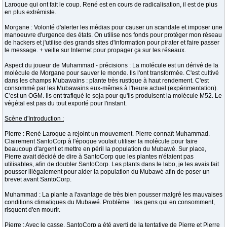
Laroque qui ont fait le coup. René est en cours de radicalisation, il est de plus
en plus extrémiste.
Morgane : Volonté d'alerter les médias pour causer un scandale et imposer une
manoeuvre d'urgence des états. On utilise nos fonds pour protéger mon réseau
de hackers et j'utilise des grands sites d'information pour pirater et faire passer
le message. + veille sur Internet pour propager ça sur les réseaux.
Aspect du joueur de Muhammad - précisions : La molécule est un dérivé de la
molécule de Morgane pour sauver le monde. Ils l'ont transformée. C'est cultivé
dans les champs Mubawains : plante très rustique à haut rendement. C'est
consommé par les Mubawains eux-mêmes à l'heure actuel (expérimentation).
C'est un OGM. Ils ont trafiqué le soja pour qu'ils produisent la molécule M52. Le
végétal est pas du tout exporté pour l'instant.
Scène d'Introduction :
Pierre : René Laroque a rejoint un mouvement. Pierre connaît Muhammad.
Clairement SantoCorp à l'époque voulait utiliser la molécule pour faire
beaucoup d'argent et mettre en péril la population du Mubawé. Sur place,
Pierre avait décidé de dire à SantoCorp que les plantes n'étaient pas
utilisables, afin de doubler SantoCorp. Les plants dans le labo, je les avais fait
pousser illégalement pour aider la population du Mubawé afin de poser un
brevet avant SantoCorp.
Muhammad : La plante a l'avantage de très bien pousser malgré les mauvaises
conditions climatiques du Mubawé. Problème : les gens qui en consomment,
risquent d'en mourir.
Pierre : Avec le casse, SantoCorp a été averti de la tentative de Pierre et Pierre