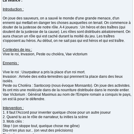
La séance :
Introduction :
On joue des sauveurs, on a sauvé le monde d'une grande menace, d'un
ennemi qui mettait en danger les choses auxquelles on tenait. On commence à
douter de la justesse de notre rôle. A 4 joueurs : Un héros et des traîtres (qui
doutent de la justesse de la cause). Les rôles sont distribués aléatoirement. On
aura chacun un rôle qui est caché durant la moitié du jeu. Les traîtres
s'opposent au héros. Au début, on ne sait pas qui est héros et qui est traître.
Contextes de jeu :
Vive le roi, Invasion, Peste ou choléra, Vae victorium
Ennemis :
Vive le roi : Usurpateur a pris la place d'un roi mort.
Invasion : Arrivée des extra-terrestres qui prennent la place dans des lieux
isolés.
Peste ou Choléra : Santocorp (nous évoque Monsanto). On joue des activistes.
Ils ont mis une molécule dans de la nourriture distribuée dans le monde entier.
Vae Victorium : Général Maximus au nom de l'Empire romain a conquis le pays,
on est là pour le défendre.
Intervention :
1. Il faut l'Accord pour inventer quelque chose pour un autre joueur
2. Quand tu as le rôle de narrateur, tu inities la scène
3. Mots clés :
Stop ! (on stoppe tout, quelque chose me gêne)
Dis-m'en plus sur... (on veut des précisions)