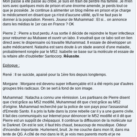
Mon passé a été passé au crible, je suis en train de perdre ma famille. Je m'en
sors avec quelques mois de prison et une énorme amende, je perds tout ce
que je possède. Je continue à alimenter un blog même en prison et je charge
le médicament en disant que ça n'est d'aucune utilité, qu'il ne faut pas le
donner à la population. Revers. Joueur de Muhammad : Et si... on annonce
dans les médias le 1er cas en France ? OK
Pierre 2 : Pierre a tout perdu. A sa sortie il décide de rejoindre le foyer infectieux
pour retourner au Mubawe et ouvrir un labo. Il voudrait que ce labo soit en lien
direct avec le dispensaire où travaille Muhammad. Il essaie de développer un
autre médicament. Natasha est sans doute à un stade avancé d'une maladie,
probablement rongée par le M52. Isabelle se base sur la molécule et essaie de
la refaire afin d'oublietter Santocorp.
Réussite
.
Epilogue :
René : Il se suicide, apaisé pour la 1ère fois depuis longtemps.
Morgane : Morgane est devenu super influençable et il a été repris par d'autres
groupes très radicaux. On se sert à fond de son image.
Muhammad : Natacha a connu une rémission. Les partisans de Pierre disent
que c'est grâce au M52 modifié, Muhammad dit que c'est grâce au M52
d'origine. Muhammad recherché par la police de son pays pour l'assassinat
d'Ernesto Santo. Il a pris la fuite dans la zone rebelle car il y a une guerre civile.
Il fait des communiqués sur Internet pour dénoncer le M52 modifié et il dit que
Pierre est un suppôt de chépaquoi. Il continue la diffisusion de la molécule sur
le Darknet. On est le soir, il faut très chaud, beaucoup de moustique. Odeur
d'incendie importante. Hurlement, bruit. Je me couche dans mon lit, dans ma
tente de QG. A côté de moi dans le lit, je vois mes parents morts et je ne