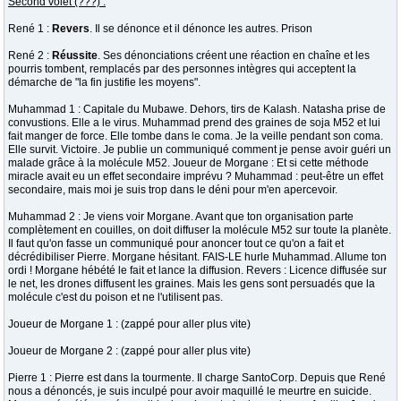
Second volet (???) :
René 1 :
Revers
. Il se dénonce et il dénonce les autres. Prison
René 2 :
Réussite
. Ses dénonciations créent une réaction en chaîne et les
pourris tombent, remplacés par des personnes intègres qui acceptent la
démarche de "la fin justifie les moyens".
Muhammad 1 : Capitale du Mubawe. Dehors, tirs de Kalash. Natasha prise de
convustions. Elle a le virus. Muhammad prend des graines de soja M52 et lui
fait manger de force. Elle tombe dans le coma. Je la veille pendant son coma.
Elle survit. Victoire. Je publie un communiqué comment je pense avoir guéri un
malade grâce à la molécule M52. Joueur de Morgane : Et si cette méthode
miracle avait eu un effet secondaire imprévu ? Muhammad : peut-être un effet
secondaire, mais moi je suis trop dans le déni pour m'en apercevoir.
Muhammad 2 : Je viens voir Morgane. Avant que ton organisation parte
complètement en couilles, on doit diffuser la molécule M52 sur toute la planète.
Il faut qu'on fasse un communiqué pour anoncer tout ce qu'on a fait et
décrédibiliser Pierre. Morgane hésitant. FAIS-LE hurle Muhammad. Allume ton
ordi ! Morgane hébété le fait et lance la diffusion. Revers : Licence diffusée sur
le net, les drones diffusent les graines. Mais les gens sont persuadés que la
molécule c'est du poison et ne l'utilisent pas.
Joueur de Morgane 1 : (zappé pour aller plus vite)
Joueur de Morgane 2 : (zappé pour aller plus vite)
Pierre 1 : Pierre est dans la tourmente. Il charge SantoCorp. Depuis que René
nous a dénoncés, je suis inculpé pour avoir maquillé le meurtre en suicide.