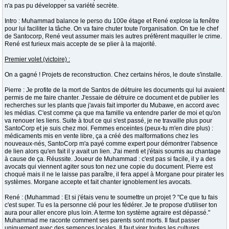
n'a pas pu développer sa variété secrète.
Intro : Muhammad balance le perso du 100e étage et René explose la fenêtre
pour lui faciliter la tâche. On va faire chuter toute l'organisation. On tue le chef
de Santocorp, René veut assumer mais les autres préfèrent maquiller le crime.
René est furieux mais accepte de se plier à la majorité.
Premier volet (victoire) :
On a gagné ! Projets de reconstruction. Chez certains héros, le doute s'installe.
Pierre : Je profite de la mort de Santos de détruire les documents qui lui avaient
permis de me faire chanter. J'essaie de détruire ce document et de publier les
recherches sur les plants que j'avais fait importer du Mubawe, en accord avec
les médias. C'est comme ça que ma famille va entendre parler de moi et qu'on
va renouer les liens. Suite à tout ce qui s'est passé, je ne travaille plus pour
SantoCorp et je suis chez moi. Femmes enceintes (peux-tu m'en dire plus) :
médicaments mis en vente libre, ça a créé des malformations chez les
nouveaux-nés, SantoCorp m'a payé comme expert pour démontrer l'absence
de lien alors qu'en fait il y avait un lien. J'ai menti et j'étais soumis au chantage
à cause de ça. Réussite. Joueur de Muhammad : c'est pas si facile, il y a des
avocats qui viennent agiter sous ton nez une copie du document. Pierre est
choqué mais il ne le laisse pas paraître, il fera appel à Morgane pour pirater les
systèmes. Morgane accepte et fait chanter ignoblement les avocats.
René : (Muhammad : Et si j'étais venu te soumettre un projet ? "Ce que tu fais
c'est super. Tu es la personne clé pour les fédérer. Je te propose d'utiliser ton
aura pour aller encore plus loin. A terme ton système agraire est dépassé."
Muhammad me raconte comment ses parents sont morts. Il faut passer
uniquement avec des semences locales. Il faut virer toutes les cultures