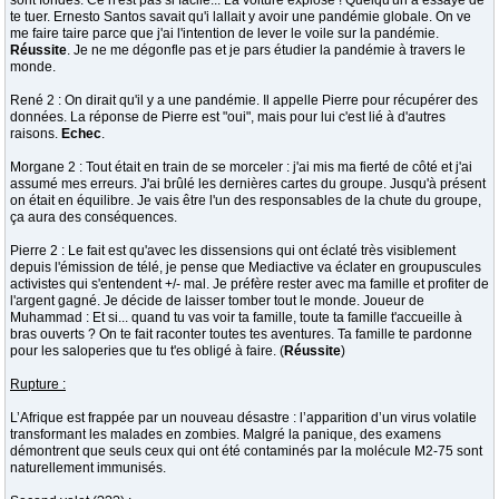
sont fondés. Ce n'est pas si facile... La voiture explose ! Quelqu'un a essayé de
te tuer. Ernesto Santos savait qu'i lallait y avoir une pandémie globale. On ve
me faire taire parce que j'ai l'intention de lever le voile sur la pandémie.
Réussite
. Je ne me dégonfle pas et je pars étudier la pandémie à travers le
monde.
René 2 : On dirait qu'il y a une pandémie. Il appelle Pierre pour récupérer des
données. La réponse de Pierre est "oui", mais pour lui c'est lié à d'autres
raisons.
Echec
.
Morgane 2 : Tout était en train de se morceler : j'ai mis ma fierté de côté et j'ai
assumé mes erreurs. J'ai brûlé les dernières cartes du groupe. Jusqu'à présent
on était en équilibre. Je vais être l'un des responsables de la chute du groupe,
ça aura des conséquences.
Pierre 2 : Le fait est qu'avec les dissensions qui ont éclaté très visiblement
depuis l'émission de télé, je pense que Mediactive va éclater en groupuscules
activistes qui s'entendent +/- mal. Je préfère rester avec ma famille et profiter de
l'argent gagné. Je décide de laisser tomber tout le monde. Joueur de
Muhammad : Et si... quand tu vas voir ta famille, toute ta famille t'accueille à
bras ouverts ? On te fait raconter toutes tes aventures. Ta famille te pardonne
pour les saloperies que tu t'es obligé à faire. (
Réussite
)
Rupture :
L’Afrique est frappée par un nouveau désastre : l’apparition d’un virus volatile
transformant les malades en zombies. Malgré la panique, des examens
démontrent que seuls ceux qui ont été contaminés par la molécule M2-75 sont
naturellement immunisés.