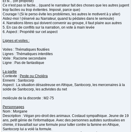
Et si... (on propose)
Ce n'est pas si facile... (quand le narrateur fait des choses que les autres jugent
trop faciles ou trop évitentes. Imposé, parce que)
Courage ! (Si le perso évite les problèmes, les autres le motivent à y aller)
Aidez-moi ! (réservé au Narrateur, quand tu pédales dans le semoule)
4. Narrations libres qui doivent convenir au groupe, il faut plaire aux autres
5. En cas de conflits sur la narration, on vote à main levée
6. Aspect : Propriété sur cet aspect
Lignes et voiles :
Voiles : Thématiques floutées
Lignes : Thématiques interdites
Voile : Racisme secondaire
Ligne : Pas de fantastique
La partie
Contexte :
Peste ou Choléra
Ennemi : Santocorp
Aspect : La situation désastreuse en Afrique, Santocorp, les mercenaires à la
solde de Santocorp, les activistes du net
molécule de la discorde : M2-75
Personnages
Nom : Morgane
Description : Végan pro-droit des animaux. Costaud sympathique. Jeune de 19
ans, petit génie de l'informatique. Avec des personnes autistes surdouées en
chimie, il travaillait sur une formule pour lutter contre la famine en Afrique,
Santocorp lui a volé la formule.