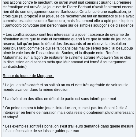
nos actions contre le méchant, ce qu'on avait mal compris : quand la première
cinématique est arrivée, la joueuse de Pierre Bertaud n'avait finalement encore
rien dit de son engagement contre Santocorp. On a bricolé une explication, je
crois que j'ai proposé à la joueuse de raconter vite fait en flashback si elle avait
commis des actions contre Santocorp, mais finalement elle a opté pour l'option
: Santocorp convoque son personnage sur de simples soupçons de dissidence
+ Les conflits sociaux sont très intéressants à jouer : absence de système de
résolution autre que le vote et incertitude quand à ce que la suite du jeu nous
réserve, fait qu'on joue le début des désaccords et on réserve la résolution
pour plus tard, comme ce qui se fait dans pas mal de séries télé : j'ai beaucoup
aimé le vote lors de l'assassinat de Santos, et la dispute entre René et
Muhammad sur la façon de restaurer le système agraire Mubawen (où je clos
la discussion en disant en méta que Muhammad est fermé à tout argument
contradictoire)
Retour du joueur de Morgane :
* Le jeu est très cadré et on sait où on va et c'est très agréable de voir tout le
monde avancer dans la même direction.
* La révélation des rôles en début de partie est sans intérêt pour moi.
* On peine un peu à faire jouer l'introduction, ce n'est pas forcément facile à
interpréter en terme de narration mais cela reste globalement plutôt intéressant
et adapté.
* Les exemples sont très bons, on s'est d'ailleurs demandé dans quelle mesure
il était nécessaire de se laisser guider par eux.