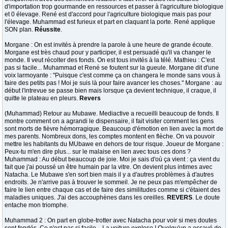
d'importation trop gourmande en ressources et passer à l'agriculture biologique
et 0 élevage. René est d'accord pour l'agriculture biologique mais pas pour
l'élevage. Muhammad est furieux et part en claquant la porte. René applique
SON plan.
Réussite
.
Morgane : On est invités à prendre la parole à une heure de grande écoute.
Morgane est très chaud pour y participer, il est persuadé qu'il va changer le
monde. Il veut récolter des fonds. On est tous invités à la télé. Mathieu : C'est
pas si facile... Muhammad et René se foutent sur la gueule. Morgane dit d'une
voix larmoyante : "Puisque c'est comme ça on changera le monde sans vous à
faire des petits pas ! Moi je suis là pour faire avancer les choses." Morgane : au
début l'intrevue se passe bien mais lorsque ça devient technique, il craque, il
quitte le plateau en pleurs.
Revers
(Muhammad) Retour au Mubawe. Mediactive a recueilli beaucoup de fonds. Il
montre comment on a agrandi le dispensaire, il fait visiter comment les gens
sont morts de fièvre hémorragique. Beaucoup d'émotion en lien avec la mort de
mes parents. Nombreux dons, les comptes montent en flèche. On va pouvoir
mettre les habitants du MUbawe en dehors de tour risque. Joueur de Morgane :
Peux-tu m'en dire plus... sur le malaise en lien avec tous ces dons ?
Muhammad : Au début beaucoup de joie. Moi je sais d'où ça vient : ça vient du
fait que j'ai poussé un être humain par la vitre. On devient plus intimes avec
Natacha. Le Mubawe s'en sort bien mais il y a d'autres problèmes à d'autres
endroits. Je n'arrive pas à trouver le sommeil. Je ne peux pas m'empêcher de
faire le lien entre chaque cas et de faire des similitudes comme si c'étaient des
maladies uniques. J'ai des accouphènes dans les oreilles.
REVERS
. Le doute
entache mon triomphe.
Muhammad 2 : On part en globe-trotter avec Natacha pour voir si mes doutes