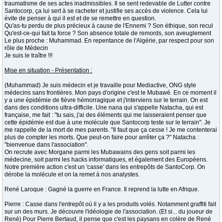
traumatisme de ses actes inadmissibles. Il se sent redevable de Lutter contre
Santocorp, ça lui sert à se racheter et justifie ses accès de violence. Cela lui
évite de penser à qui il est et de se remettre en question.
Qu'as-tu perdu de plus précieux à cause de l'Ennemi ? Son éthique, son recul
Qu'est-ce-qui fait ta force ? Son absence totale de remords, son aveuglement
Le plus proche : Muhammad. En repentance de l'Algérie, par respect pour son
rôle de Médecin
Je suis le traître !!!
Mise en situation - Présentation :
(Muhammad) Je suis médecin et je travaille pour Mediactive, ONG style
médecins sans frontières. Mon pays d'origine c'est le Mubawé. En ce moment il
y a une épidémie de fièvre hémorragique et j'interviens sur le terrain. On est
dans des conditions ultra-difficile. Une nana qui s'appelle Natacha, qui est
française, me fait : "tu sais, j'ai des éléments qui me laisseraient penser que
cette épidémie est due à une molécule que Santocorp teste sur le terrain". Je
me rappelle de la mort de mes parents. "Il faut que ça cesse ! Je me contenterai
plus de compter les morts. Que peut-on faire pour arrêter ça ?" Natacha :
"bienvenue dans l'association".
On recrute avec Morgane parmi les Mubawains des gens soit parmi les
médecine, soit parmi les hacks informatiques, et également des Européens.
Notre première action c'est un 'casse' dans les entrepôts de SantoCorp. On
dérobe la molécule et on la remet à nos analystes.
René Laroque : Gagné la guerre en France. Il reprend la lutte en Afrique.
Pierre : Casse dans l'entrepôt où il y a les produits volés. Notamment graffiti fait
sur un des murs. Je découvre l'idéologie de l'association. (Et si... du joueur de
René) Pour Pierre Bertaud, il pense que c'est les paysans en colère de René