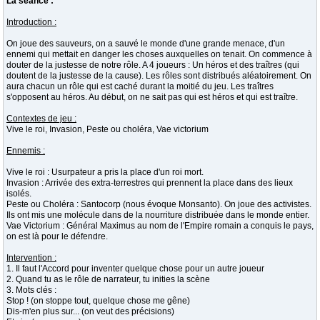
La séance :
Introduction :
On joue des sauveurs, on a sauvé le monde d'une grande menace, d'un
ennemi qui mettait en danger les choses auxquelles on tenait. On commence à
douter de la justesse de notre rôle. A 4 joueurs : Un héros et des traîtres (qui
doutent de la justesse de la cause). Les rôles sont distribués aléatoirement. On
aura chacun un rôle qui est caché durant la moitié du jeu. Les traîtres
s'opposent au héros. Au début, on ne sait pas qui est héros et qui est traître.
Contextes de jeu :
Vive le roi, Invasion, Peste ou choléra, Vae victorium
Ennemis :
Vive le roi : Usurpateur a pris la place d'un roi mort.
Invasion : Arrivée des extra-terrestres qui prennent la place dans des lieux
isolés.
Peste ou Choléra : Santocorp (nous évoque Monsanto). On joue des activistes.
Ils ont mis une molécule dans de la nourriture distribuée dans le monde entier.
Vae Victorium : Général Maximus au nom de l'Empire romain a conquis le pays,
on est là pour le défendre.
Intervention :
1. Il faut l'Accord pour inventer quelque chose pour un autre joueur
2. Quand tu as le rôle de narrateur, tu inities la scène
3. Mots clés :
Stop ! (on stoppe tout, quelque chose me gêne)
Dis-m'en plus sur... (on veut des précisions)