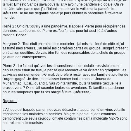
sont fondés. Ce n'est pas si facile... La voiture explose ! Quelqu'un a essayé de
te tuer. Ernesto Santos savait qu'i lallait y avoir une pandémie globale. On ve
me faire taire parce que j'ai l'intention de lever le voile sur la pandémie.
Réussite
. Je ne me dégonfle pas et je pars étudier la pandémie à travers le
monde.
René 2 : On dirait qu'il y a une pandémie. Il appelle Pierre pour récupérer des
données. La réponse de Pierre est "oui", mais pour lui c'est lié à d'autres
raisons.
Echec
.
Morgane 2 : Tout était en train de se morceler : j'ai mis ma fierté de côté et j'ai
assumé mes erreurs. J'ai brûlé les dernières cartes du groupe. Jusqu'à présent
on était en équilibre. Je vais être l'un des responsables de la chute du groupe,
ça aura des conséquences.
Pierre 2 : Le fait est qu'avec les dissensions qui ont éclaté très visiblement
depuis l'émission de télé, je pense que Mediactive va éclater en groupuscules
activistes qui s'entendent +/- mal. Je préfère rester avec ma famille et profiter de
l'argent gagné. Je décide de laisser tomber tout le monde. Joueur de
Muhammad : Et si... quand tu vas voir ta famille, toute ta famille t'accueille à
bras ouverts ? On te fait raconter toutes tes aventures. Ta famille te pardonne
pour les saloperies que tu t'es obligé à faire. (
Réussite
)
Rupture :
L’Afrique est frappée par un nouveau désastre : l’apparition d’un virus volatile
transformant les malades en zombies. Malgré la panique, des examens
démontrent que seuls ceux qui ont été contaminés par la molécule M2-75 sont
naturellement immunisés.