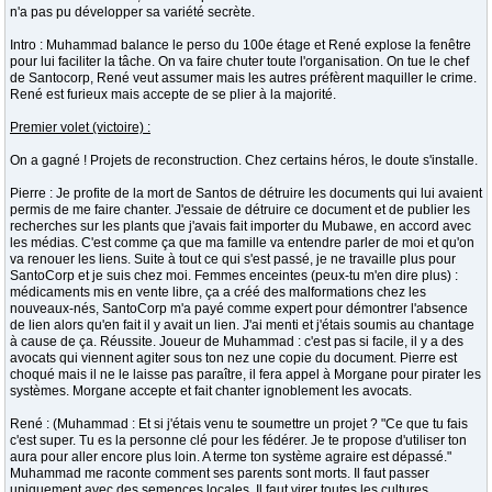
n'a pas pu développer sa variété secrète.
Intro : Muhammad balance le perso du 100e étage et René explose la fenêtre
pour lui faciliter la tâche. On va faire chuter toute l'organisation. On tue le chef
de Santocorp, René veut assumer mais les autres préfèrent maquiller le crime.
René est furieux mais accepte de se plier à la majorité.
Premier volet (victoire) :
On a gagné ! Projets de reconstruction. Chez certains héros, le doute s'installe.
Pierre : Je profite de la mort de Santos de détruire les documents qui lui avaient
permis de me faire chanter. J'essaie de détruire ce document et de publier les
recherches sur les plants que j'avais fait importer du Mubawe, en accord avec
les médias. C'est comme ça que ma famille va entendre parler de moi et qu'on
va renouer les liens. Suite à tout ce qui s'est passé, je ne travaille plus pour
SantoCorp et je suis chez moi. Femmes enceintes (peux-tu m'en dire plus) :
médicaments mis en vente libre, ça a créé des malformations chez les
nouveaux-nés, SantoCorp m'a payé comme expert pour démontrer l'absence
de lien alors qu'en fait il y avait un lien. J'ai menti et j'étais soumis au chantage
à cause de ça. Réussite. Joueur de Muhammad : c'est pas si facile, il y a des
avocats qui viennent agiter sous ton nez une copie du document. Pierre est
choqué mais il ne le laisse pas paraître, il fera appel à Morgane pour pirater les
systèmes. Morgane accepte et fait chanter ignoblement les avocats.
René : (Muhammad : Et si j'étais venu te soumettre un projet ? "Ce que tu fais
c'est super. Tu es la personne clé pour les fédérer. Je te propose d'utiliser ton
aura pour aller encore plus loin. A terme ton système agraire est dépassé."
Muhammad me raconte comment ses parents sont morts. Il faut passer
uniquement avec des semences locales. Il faut virer toutes les cultures