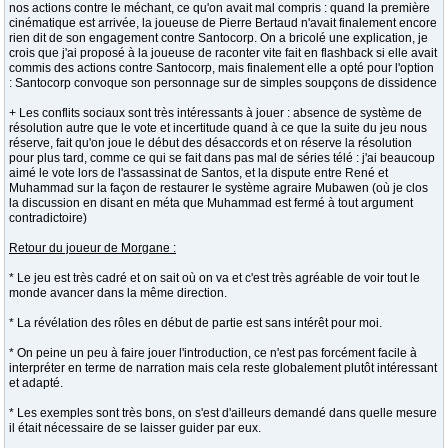
nos actions contre le méchant, ce qu'on avait mal compris : quand la première
cinématique est arrivée, la joueuse de Pierre Bertaud n'avait finalement encore
rien dit de son engagement contre Santocorp. On a bricolé une explication, je
crois que j'ai proposé à la joueuse de raconter vite fait en flashback si elle avait
commis des actions contre Santocorp, mais finalement elle a opté pour l'option
: Santocorp convoque son personnage sur de simples soupçons de dissidence
+ Les conflits sociaux sont très intéressants à jouer : absence de système de
résolution autre que le vote et incertitude quand à ce que la suite du jeu nous
réserve, fait qu'on joue le début des désaccords et on réserve la résolution
pour plus tard, comme ce qui se fait dans pas mal de séries télé : j'ai beaucoup
aimé le vote lors de l'assassinat de Santos, et la dispute entre René et
Muhammad sur la façon de restaurer le système agraire Mubawen (où je clos
la discussion en disant en méta que Muhammad est fermé à tout argument
contradictoire)
Retour du joueur de Morgane :
* Le jeu est très cadré et on sait où on va et c'est très agréable de voir tout le
monde avancer dans la même direction.
* La révélation des rôles en début de partie est sans intérêt pour moi.
* On peine un peu à faire jouer l'introduction, ce n'est pas forcément facile à
interpréter en terme de narration mais cela reste globalement plutôt intéressant
et adapté.
* Les exemples sont très bons, on s'est d'ailleurs demandé dans quelle mesure
il était nécessaire de se laisser guider par eux.