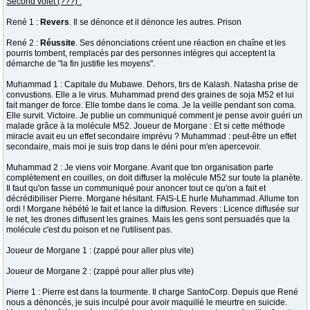
Second volet (???) :
René 1 :
Revers
. Il se dénonce et il dénonce les autres. Prison
René 2 :
Réussite
. Ses dénonciations créent une réaction en chaîne et les
pourris tombent, remplacés par des personnes intègres qui acceptent la
démarche de "la fin justifie les moyens".
Muhammad 1 : Capitale du Mubawe. Dehors, tirs de Kalash. Natasha prise de
convustions. Elle a le virus. Muhammad prend des graines de soja M52 et lui
fait manger de force. Elle tombe dans le coma. Je la veille pendant son coma.
Elle survit. Victoire. Je publie un communiqué comment je pense avoir guéri un
malade grâce à la molécule M52. Joueur de Morgane : Et si cette méthode
miracle avait eu un effet secondaire imprévu ? Muhammad : peut-être un effet
secondaire, mais moi je suis trop dans le déni pour m'en apercevoir.
Muhammad 2 : Je viens voir Morgane. Avant que ton organisation parte
complètement en couilles, on doit diffuser la molécule M52 sur toute la planète.
Il faut qu'on fasse un communiqué pour anoncer tout ce qu'on a fait et
décrédibiliser Pierre. Morgane hésitant. FAIS-LE hurle Muhammad. Allume ton
ordi ! Morgane hébété le fait et lance la diffusion. Revers : Licence diffusée sur
le net, les drones diffusent les graines. Mais les gens sont persuadés que la
molécule c'est du poison et ne l'utilisent pas.
Joueur de Morgane 1 : (zappé pour aller plus vite)
Joueur de Morgane 2 : (zappé pour aller plus vite)
Pierre 1 : Pierre est dans la tourmente. Il charge SantoCorp. Depuis que René
nous a dénoncés, je suis inculpé pour avoir maquillé le meurtre en suicide.