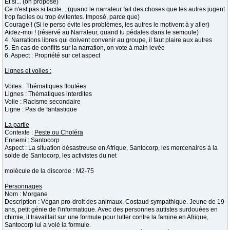
Et si... (on propose)
Ce n'est pas si facile... (quand le narrateur fait des choses que les autres jugent
trop faciles ou trop évitentes. Imposé, parce que)
Courage ! (Si le perso évite les problèmes, les autres le motivent à y aller)
Aidez-moi ! (réservé au Narrateur, quand tu pédales dans le semoule)
4. Narrations libres qui doivent convenir au groupe, il faut plaire aux autres
5. En cas de conflits sur la narration, on vote à main levée
6. Aspect : Propriété sur cet aspect
Lignes et voiles :
Voiles : Thématiques floutées
Lignes : Thématiques interdites
Voile : Racisme secondaire
Ligne : Pas de fantastique
La partie
Contexte :
Peste ou Choléra
Ennemi : Santocorp
Aspect : La situation désastreuse en Afrique, Santocorp, les mercenaires à la
solde de Santocorp, les activistes du net
molécule de la discorde : M2-75
Personnages
Nom : Morgane
Description : Végan pro-droit des animaux. Costaud sympathique. Jeune de 19
ans, petit génie de l'informatique. Avec des personnes autistes surdouées en
chimie, il travaillait sur une formule pour lutter contre la famine en Afrique,
Santocorp lui a volé la formule.