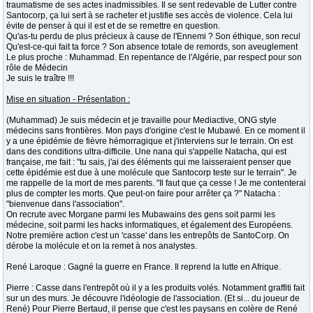
traumatisme de ses actes inadmissibles. Il se sent redevable de Lutter contre
Santocorp, ça lui sert à se racheter et justifie ses accès de violence. Cela lui
évite de penser à qui il est et de se remettre en question.
Qu'as-tu perdu de plus précieux à cause de l'Ennemi ? Son éthique, son recul
Qu'est-ce-qui fait ta force ? Son absence totale de remords, son aveuglement
Le plus proche : Muhammad. En repentance de l'Algérie, par respect pour son
rôle de Médecin
Je suis le traître !!!
Mise en situation - Présentation :
(Muhammad) Je suis médecin et je travaille pour Mediactive, ONG style
médecins sans frontières. Mon pays d'origine c'est le Mubawé. En ce moment il
y a une épidémie de fièvre hémorragique et j'interviens sur le terrain. On est
dans des conditions ultra-difficile. Une nana qui s'appelle Natacha, qui est
française, me fait : "tu sais, j'ai des éléments qui me laisseraient penser que
cette épidémie est due à une molécule que Santocorp teste sur le terrain". Je
me rappelle de la mort de mes parents. "Il faut que ça cesse ! Je me contenterai
plus de compter les morts. Que peut-on faire pour arrêter ça ?" Natacha :
"bienvenue dans l'association".
On recrute avec Morgane parmi les Mubawains des gens soit parmi les
médecine, soit parmi les hacks informatiques, et également des Européens.
Notre première action c'est un 'casse' dans les entrepôts de SantoCorp. On
dérobe la molécule et on la remet à nos analystes.
René Laroque : Gagné la guerre en France. Il reprend la lutte en Afrique.
Pierre : Casse dans l'entrepôt où il y a les produits volés. Notamment graffiti fait
sur un des murs. Je découvre l'idéologie de l'association. (Et si... du joueur de
René) Pour Pierre Bertaud, il pense que c'est les paysans en colère de René