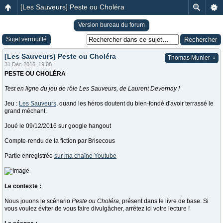
[Les Sauveurs] Peste ou Choléra
Version bureau du forum
Sujet verrouillé
[Les Sauveurs] Peste ou Choléra
↓
Thomas Munier
31 Déc 2016, 19:08
PESTE OU CHOLÉRA
Test en ligne du jeu de rôle Les Sauveurs, de Laurent Devernay !
Jeu :
Les Sauveurs
, quand les héros doutent du bien-fondé d'avoir terrassé le
grand méchant.
Joué le 09/12/2016 sur google hangout
Compte-rendu de la fiction par Brisecous
Partie enregistrée
sur ma chaîne Youtube
Le contexte :
Nous jouons le scénario
Peste ou Choléra
, présent dans le livre de base. Si
vous voulez éviter de vous faire divulgâcher, arrêtez ici votre lecture !