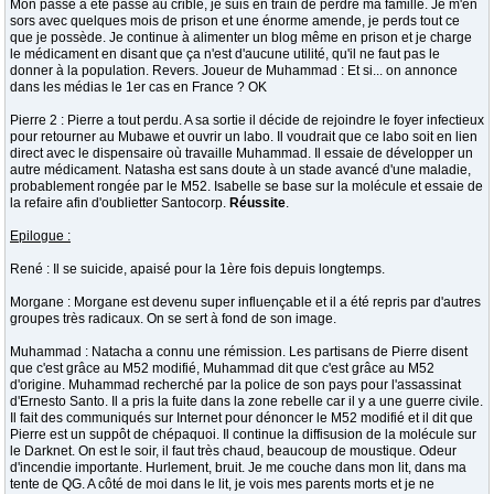
Mon passé a été passé au crible, je suis en train de perdre ma famille. Je m'en
sors avec quelques mois de prison et une énorme amende, je perds tout ce
que je possède. Je continue à alimenter un blog même en prison et je charge
le médicament en disant que ça n'est d'aucune utilité, qu'il ne faut pas le
donner à la population. Revers. Joueur de Muhammad : Et si... on annonce
dans les médias le 1er cas en France ? OK
Pierre 2 : Pierre a tout perdu. A sa sortie il décide de rejoindre le foyer infectieux
pour retourner au Mubawe et ouvrir un labo. Il voudrait que ce labo soit en lien
direct avec le dispensaire où travaille Muhammad. Il essaie de développer un
autre médicament. Natasha est sans doute à un stade avancé d'une maladie,
probablement rongée par le M52. Isabelle se base sur la molécule et essaie de
la refaire afin d'oublietter Santocorp.
Réussite
.
Epilogue :
René : Il se suicide, apaisé pour la 1ère fois depuis longtemps.
Morgane : Morgane est devenu super influençable et il a été repris par d'autres
groupes très radicaux. On se sert à fond de son image.
Muhammad : Natacha a connu une rémission. Les partisans de Pierre disent
que c'est grâce au M52 modifié, Muhammad dit que c'est grâce au M52
d'origine. Muhammad recherché par la police de son pays pour l'assassinat
d'Ernesto Santo. Il a pris la fuite dans la zone rebelle car il y a une guerre civile.
Il fait des communiqués sur Internet pour dénoncer le M52 modifié et il dit que
Pierre est un suppôt de chépaquoi. Il continue la diffisusion de la molécule sur
le Darknet. On est le soir, il faut très chaud, beaucoup de moustique. Odeur
d'incendie importante. Hurlement, bruit. Je me couche dans mon lit, dans ma
tente de QG. A côté de moi dans le lit, je vois mes parents morts et je ne