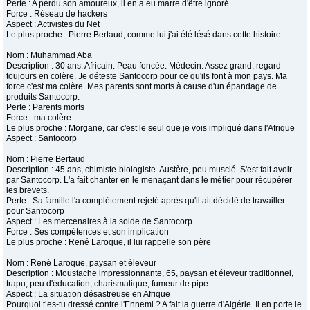
Perte : A perdu son amoureux, il en a eu marre d'être ignoré.
Force : Réseau de hackers
Aspect : Activistes du Net
Le plus proche : Pierre Bertaud, comme lui j'ai été lésé dans cette histoire
Nom : Muhammad Aba
Description : 30 ans. Africain. Peau foncée. Médecin. Assez grand, regard
toujours en colère. Je déteste Santocorp pour ce qu'ils font à mon pays. Ma
force c'est ma colère. Mes parents sont morts à cause d'un épandage de
produits Santocorp.
Perte : Parents morts
Force : ma colère
Le plus proche : Morgane, car c'est le seul que je vois impliqué dans l'Afrique
Aspect : Santocorp
Nom : Pierre Bertaud
Description : 45 ans, chimiste-biologiste. Austère, peu musclé. S'est fait avoir
par Santocorp. L'a fait chanter en le menaçant dans le métier pour récupérer
les brevets.
Perte : Sa famille l'a complètement rejeté après qu'il ait décidé de travailler
pour Santocorp
Aspect : Les mercenaires à la solde de Santocorp
Force : Ses compétences et son implication
Le plus proche : René Laroque, il lui rappelle son père
Nom : René Laroque, paysan et éleveur
Description : Moustache impressionnante, 65, paysan et éleveur traditionnel,
trapu, peu d'éducation, charismatique, fumeur de pipe.
Aspect : La situation désastreuse en Afrique
Pourquoi t’es-tu dressé contre l'Ennemi ? A fait la guerre d'Algérie. Il en porte le