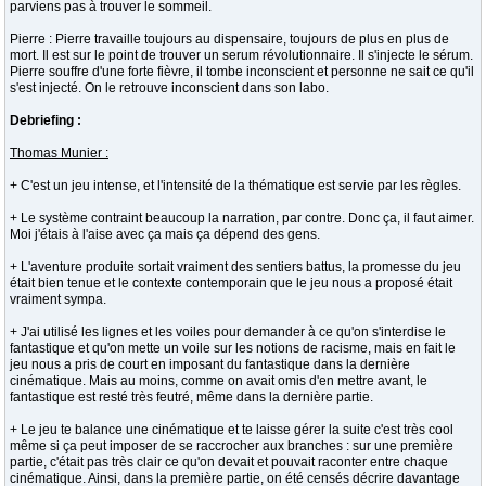
parviens pas à trouver le sommeil.
Pierre : Pierre travaille toujours au dispensaire, toujours de plus en plus de
mort. Il est sur le point de trouver un serum révolutionnaire. Il s'injecte le sérum.
Pierre souffre d'une forte fièvre, il tombe inconscient et personne ne sait ce qu'il
s'est injecté. On le retrouve inconscient dans son labo.
Debriefing :
Thomas Munier :
+ C'est un jeu intense, et l'intensité de la thématique est servie par les règles.
+ Le système contraint beaucoup la narration, par contre. Donc ça, il faut aimer.
Moi j'étais à l'aise avec ça mais ça dépend des gens.
+ L'aventure produite sortait vraiment des sentiers battus, la promesse du jeu
était bien tenue et le contexte contemporain que le jeu nous a proposé était
vraiment sympa.
+ J'ai utilisé les lignes et les voiles pour demander à ce qu'on s'interdise le
fantastique et qu'on mette un voile sur les notions de racisme, mais en fait le
jeu nous a pris de court en imposant du fantastique dans la dernière
cinématique. Mais au moins, comme on avait omis d'en mettre avant, le
fantastique est resté très feutré, même dans la dernière partie.
+ Le jeu te balance une cinématique et te laisse gérer la suite c'est très cool
même si ça peut imposer de se raccrocher aux branches : sur une première
partie, c'était pas très clair ce qu'on devait et pouvait raconter entre chaque
cinématique. Ainsi, dans la première partie, on été censés décrire davantage