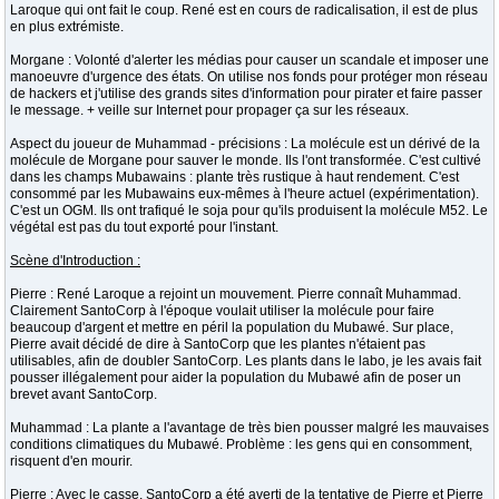
Laroque qui ont fait le coup. René est en cours de radicalisation, il est de plus
en plus extrémiste.
Morgane : Volonté d'alerter les médias pour causer un scandale et imposer une
manoeuvre d'urgence des états. On utilise nos fonds pour protéger mon réseau
de hackers et j'utilise des grands sites d'information pour pirater et faire passer
le message. + veille sur Internet pour propager ça sur les réseaux.
Aspect du joueur de Muhammad - précisions : La molécule est un dérivé de la
molécule de Morgane pour sauver le monde. Ils l'ont transformée. C'est cultivé
dans les champs Mubawains : plante très rustique à haut rendement. C'est
consommé par les Mubawains eux-mêmes à l'heure actuel (expérimentation).
C'est un OGM. Ils ont trafiqué le soja pour qu'ils produisent la molécule M52. Le
végétal est pas du tout exporté pour l'instant.
Scène d'Introduction :
Pierre : René Laroque a rejoint un mouvement. Pierre connaît Muhammad.
Clairement SantoCorp à l'époque voulait utiliser la molécule pour faire
beaucoup d'argent et mettre en péril la population du Mubawé. Sur place,
Pierre avait décidé de dire à SantoCorp que les plantes n'étaient pas
utilisables, afin de doubler SantoCorp. Les plants dans le labo, je les avais fait
pousser illégalement pour aider la population du Mubawé afin de poser un
brevet avant SantoCorp.
Muhammad : La plante a l'avantage de très bien pousser malgré les mauvaises
conditions climatiques du Mubawé. Problème : les gens qui en consomment,
risquent d'en mourir.
Pierre : Avec le casse, SantoCorp a été averti de la tentative de Pierre et Pierre