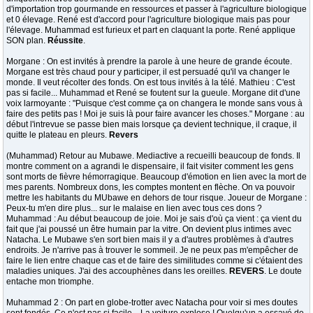
d'importation trop gourmande en ressources et passer à l'agriculture biologique
et 0 élevage. René est d'accord pour l'agriculture biologique mais pas pour
l'élevage. Muhammad est furieux et part en claquant la porte. René applique
SON plan.
Réussite
.
Morgane : On est invités à prendre la parole à une heure de grande écoute.
Morgane est très chaud pour y participer, il est persuadé qu'il va changer le
monde. Il veut récolter des fonds. On est tous invités à la télé. Mathieu : C'est
pas si facile... Muhammad et René se foutent sur la gueule. Morgane dit d'une
voix larmoyante : "Puisque c'est comme ça on changera le monde sans vous à
faire des petits pas ! Moi je suis là pour faire avancer les choses." Morgane : au
début l'intrevue se passe bien mais lorsque ça devient technique, il craque, il
quitte le plateau en pleurs.
Revers
(Muhammad) Retour au Mubawe. Mediactive a recueilli beaucoup de fonds. Il
montre comment on a agrandi le dispensaire, il fait visiter comment les gens
sont morts de fièvre hémorragique. Beaucoup d'émotion en lien avec la mort de
mes parents. Nombreux dons, les comptes montent en flèche. On va pouvoir
mettre les habitants du MUbawe en dehors de tour risque. Joueur de Morgane :
Peux-tu m'en dire plus... sur le malaise en lien avec tous ces dons ?
Muhammad : Au début beaucoup de joie. Moi je sais d'où ça vient : ça vient du
fait que j'ai poussé un être humain par la vitre. On devient plus intimes avec
Natacha. Le Mubawe s'en sort bien mais il y a d'autres problèmes à d'autres
endroits. Je n'arrive pas à trouver le sommeil. Je ne peux pas m'empêcher de
faire le lien entre chaque cas et de faire des similitudes comme si c'étaient des
maladies uniques. J'ai des accouphènes dans les oreilles.
REVERS
. Le doute
entache mon triomphe.
Muhammad 2 : On part en globe-trotter avec Natacha pour voir si mes doutes