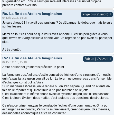
vulgarisation etc. J'invite ceux qui seraient intéressés par un tel projet à
prendre contact avec moi.
Re: La fin des Ateliers Imaginaires
↓
angeldust (Simon)
04 Déc 2016, 14:08
Je suis choqué ! Il y avait des tensions ? Je débarque, je débarque mais je suis
sur les fesses.
Merci en tout cas pour ce que vous avez apporté. C'est un peu grâce à vous
que
Terres de Sang
est sur la bonne voie. Je regrette ne pas avoir pu participer
plus.
A très bientôt.
Re: La fin des Ateliers Imaginaires
↓
Fabien | L'Alcyon
04 Déc 2016, 15:18
A titre personnel, j'aimerais préciser un point.
La fermeture des Ateliers, c'est le constat de l'échec d'une structure, d'un outils
qui n'a pas fait ce qu'on voulait de lui. Le forum ne permet pas dans l'ensemble
d'échanges constructifs. Voilà.
Si un marteau est cassé, on le répare ou on s'en sépare. Quand on a tenté dix
fois de le réparer et qu'il continue à ne pas marcher, on le jette.
C'est exactement la même chose avec un système de jeu, soit dit en passant.
C'est toujours System does matter, c'est toujours des questions de structures.
Ce n'est certainement
pas
le constat de l'échec d'une communauté. On a pu
échanger, se rencontrer, s'enrichir mutuellement, créer des jeux, des théories,
des modèles économiques et
ça va continuer
.