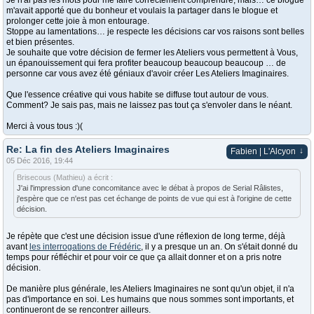
Je n'ai pas les mots pour me faire correctement comprendre, mais… ce blogue
m'avait apporté que du bonheur et voulais la partager dans le blogue et
prolonger cette joie à mon entourage.
Stoppe au lamentations… je respecte les décisions car vos raisons sont belles
et bien présentes.
Je souhaite que votre décision de fermer les Ateliers vous permettent à Vous,
un épanouissement qui fera profiter beaucoup beaucoup beaucoup … de
personne car vous avez été géniaux d'avoir créer Les Ateliers Imaginaires.
Que l'essence créative qui vous habite se diffuse tout autour de vous.
Comment? Je sais pas, mais ne laissez pas tout ça s'envoler dans le néant.
Merci à vous tous :)(
Re: La fin des Ateliers Imaginaires
↓
Fabien | L'Alcyon
05 Déc 2016, 19:44
Brisecous (Mathieu) a écrit :
J'ai l'impression d'une concomitance avec le débat à propos de Serial Râlistes,
j'espère que ce n'est pas cet échange de points de vue qui est à l'origine de cette
décision.
Je répète que c'est une décision issue d'une réflexion de long terme, déjà
avant
les interrogations de Frédéric
, il y a presque un an. On s'était donné du
temps pour réfléchir et pour voir ce que ça allait donner et on a pris notre
décision.
De manière plus générale, les Ateliers Imaginaires ne sont qu'un objet, il n'a
pas d'importance en soi. Les humains que nous sommes sont importants, et
continueront de se rencontrer ailleurs.