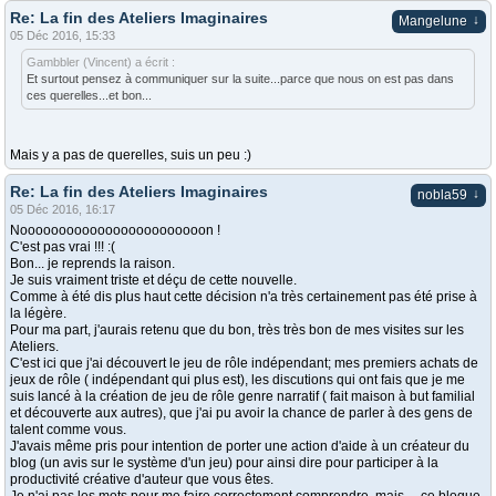
Re: La fin des Ateliers Imaginaires
↓
Mangelune
05 Déc 2016, 15:33
Gambbler (Vincent) a écrit :
Et surtout pensez à communiquer sur la suite...parce que nous on est pas dans
ces querelles...et bon...
Mais y a pas de querelles, suis un peu :)
Re: La fin des Ateliers Imaginaires
↓
nobla59
05 Déc 2016, 16:17
Noooooooooooooooooooooooon !
C'est pas vrai !!! :(
Bon... je reprends la raison.
Je suis vraiment triste et déçu de cette nouvelle.
Comme à été dis plus haut cette décision n'a très certainement pas été prise à
la légère.
Pour ma part, j'aurais retenu que du bon, très très bon de mes visites sur les
Ateliers.
C'est ici que j'ai découvert le jeu de rôle indépendant; mes premiers achats de
jeux de rôle ( indépendant qui plus est), les discutions qui ont fais que je me
suis lancé à la création de jeu de rôle genre narratif ( fait maison à but familial
et découverte aux autres), que j'ai pu avoir la chance de parler à des gens de
talent comme vous.
J'avais même pris pour intention de porter une action d'aide à un créateur du
blog (un avis sur le système d'un jeu) pour ainsi dire pour participer à la
productivité créative d'auteur que vous êtes.