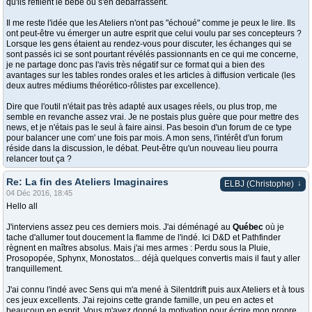
qu'ils refilent le bébé ou s'en débarrassent.
Il me reste l'idée que les Ateliers n'ont pas "échoué" comme je peux le lire. Ils
ont peut-être vu émerger un autre esprit que celui voulu par ses concepteurs ?
Lorsque les gens étaient au rendez-vous pour discuter, les échanges qui se
sont passés ici se sont pourtant révélés passionnants en ce qui me concerne,
je ne partage donc pas l'avis très négatif sur ce format qui a bien des
avantages sur les tables rondes orales et les articles à diffusion verticale (les
deux autres médiums théorético-rôlistes par excellence).
Dire que l'outil n'était pas très adapté aux usages réels, ou plus trop, me
semble en revanche assez vrai. Je ne postais plus guère que pour mettre des
news, et je n'étais pas le seul à faire ainsi. Pas besoin d'un forum de ce type
pour balancer une com' une fois par mois. A mon sens, l'intérêt d'un forum
réside dans la discussion, le débat. Peut-être qu'un nouveau lieu pourra
relancer tout ça ?
Re: La fin des Ateliers Imaginaires
↓
ELBJ (Christophe)
04 Déc 2016, 18:45
Hello all
J'interviens assez peu ces derniers mois. J'ai déménagé au
Québec
où je
tache d'allumer tout doucement la flamme de l'indé. Ici D&D et Pathfinder
règnent en maîtres absolus. Mais j'ai mes armes : Perdu sous la Pluie,
Prosopopée, Sphynx, Monostatos... déjà quelques convertis mais il faut y aller
tranquillement.
J'ai connu l'indé avec Sens qui m'a mené à Silentdrift puis aux Ateliers et à tous
ces jeux excellents. J'ai rejoins cette grande famille, un peu en actes et
beaucoup en esprit. Vous m'avez donné la motivation pour écrire mon propre