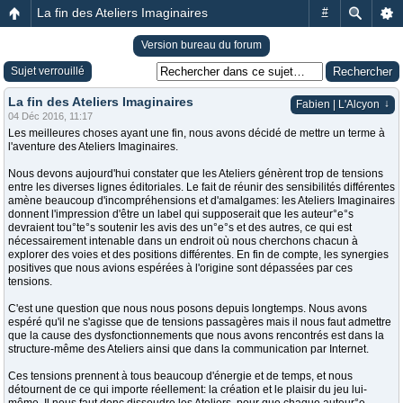
La fin des Ateliers Imaginaires
#
Version bureau du forum
Sujet verrouillé
La fin des Ateliers Imaginaires
↓
Fabien | L'Alcyon
04 Déc 2016, 11:17
Les meilleures choses ayant une fin, nous avons décidé de mettre un terme à
l'aventure des Ateliers Imaginaires.
Nous devons aujourd'hui constater que les Ateliers génèrent trop de tensions
entre les diverses lignes éditoriales. Le fait de réunir des sensibilités différentes
amène beaucoup d'incompréhensions et d'amalgames: les Ateliers Imaginaires
donnent l'impression d'être un label qui supposerait que les auteur°e°s
devraient tou°te°s soutenir les avis des un°e°s et des autres, ce qui est
nécessairement intenable dans un endroit où nous cherchons chacun à
explorer des voies et des positions différentes. En fin de compte, les synergies
positives que nous avions espérées à l'origine sont dépassées par ces
tensions.
C'est une question que nous nous posons depuis longtemps. Nous avons
espéré qu'il ne s'agisse que de tensions passagères mais il nous faut admettre
que la cause des dysfonctionnements que nous avons rencontrés est dans la
structure-même des Ateliers ainsi que dans la communication par Internet.
Ces tensions prennent à tous beaucoup d'énergie et de temps, et nous
détournent de ce qui importe réellement: la création et le plaisir du jeu lui-