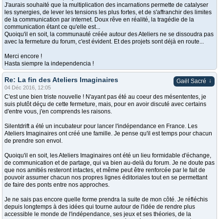
J'aurais souhaité que la multiplication des incarnations permette de catalyser
les synergies, de lever les tensions les plus fortes, et de s'affranchir des limites
de la communication par internet. Doux rêve en réalité, la tragédie de la
communication étant ce qu'elle est...
Quoiqu'il en soit, la communauté créée autour des Ateliers ne se dissoudra pas
avec la fermeture du forum, c'est évident. Et des projets sont déjà en route...
Merci encore !
Hasta siempre la independencia !
Re: La fin des Ateliers Imaginaires
↓
Gaël Sacré
04 Déc 2016, 12:05
C'est une bien triste nouvelle ! N'ayant pas été au coeur des mésententes, je
suis plutôt déçu de cette fermeture, mais, pour en avoir discuté avec certains
d'entre vous, j'en comprends les raisons.
Silentdrift a été un incubateur pour lancer l'indépendance en France. Les
Ateliers Imaginaires ont créé une famille. Je pense qu'il est temps pour chacun
de prendre son envol.
Quoiqu'il en soit, les Ateliers Imaginaires ont été un lieu formidable d'échange,
de communication et de partage, qui va bien au-delà du forum. Je ne doute pas
que nos amitiés resteront intactes, et même peut être renforcée par le fait de
pouvoir assumer chacun nos propres lignes éditoriales tout en se permettant
de faire des ponts entre nos approches.
Je ne sais pas encore quelle forme prendra la suite de mon côté. Je réfléchis
depuis longtemps à des idées qui tourne autour de l'idée de rendre plus
accessible le monde de l'indépendance, ses jeux et ses théories, de la