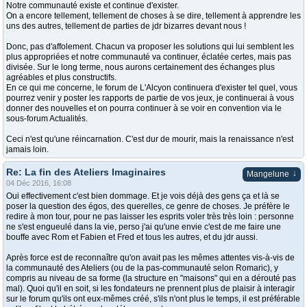
Notre communauté existe et continue d'exister.
On a encore tellement, tellement de choses à se dire, tellement à apprendre les
uns des autres, tellement de parties de jdr bizarres devant nous !
Donc, pas d'affolement. Chacun va proposer les solutions qui lui semblent les
plus appropriées et notre communauté va continuer, éclatée certes, mais pas
divisée. Sur le long terme, nous aurons certainement des échanges plus
agréables et plus constructifs.
En ce qui me concerne, le forum de L'Alcyon continuera d'exister tel quel, vous
pourrez venir y poster les rapports de partie de vos jeux, je continuerai à vous
donner des nouvelles et on pourra continuer à se voir en convention via le
sous-forum Actualités.
Ceci n'est qu'une réincarnation. C'est dur de mourir, mais la renaissance n'est
jamais loin.
Re: La fin des Ateliers Imaginaires
↓
Mangelune
04 Déc 2016, 16:08
Oui effectivement c'est bien dommage. Et je vois déjà des gens ça et là se
poser la question des égos, des querelles, ce genre de choses. Je préfère le
redire à mon tour, pour ne pas laisser les esprits voler très très loin : personne
ne s'est engueulé dans la vie, perso j'ai qu'une envie c'est de me faire une
bouffe avec Rom et Fabien et Fred et tous les autres, et du jdr aussi.
Après force est de reconnaître qu'on avait pas les mêmes attentes vis-à-vis de
la communauté des Ateliers (ou de la pas-communauté selon Romaric), y
compris au niveau de sa forme (la structure en "maisons" qui en a dérouté pas
mal). Quoi qu'il en soit, si les fondateurs ne prennent plus de plaisir à interagir
sur le forum qu'ils ont eux-mêmes créé, s'ils n'ont plus le temps, il est préférable