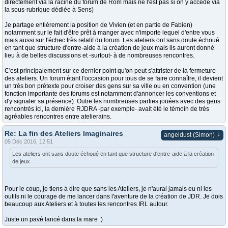
directement via la racine du forum de Rom mais ne l'est pas si on y accède via
la sous-rubrique dédiée à Sens)
Je partage entièrement la position de Vivien (et en partie de Fabien)
notamment sur le fait d'être prêt à manger avec n'importe lequel d'entre vous
mais aussi sur l'échec très relatif du forum. Les ateliers ont sans doute échoué
en tant que structure d'entre-aide à la création de jeux mais ils auront donné
lieu à de belles discussions et -surtout- à de nombreuses rencontres.
C'est principalement sur ce dernier point qu'on peut s'attrister de la fermeture
des ateliers. Un forum étant l'occasion pour tous de se faire connaître, il devient
un très bon prétexte pour croiser des gens sur sa ville ou en convention (une
fonction importante des forums est notamment d'annoncer les conventions et
d'y signaler sa présence). Outre les nombreuses parties jouées avec des gens
rencontrés ici, la dernière RJDRA -par exemple- avait été le témoin de très
agréables rencontres entre atelierains.
Re: La fin des Ateliers Imaginaires
↓
angeldust (Simon)
05 Déc 2016, 12:51
Les ateliers ont sans doute échoué en tant que structure d'entre-aide à la création
de jeux
Pour le coup, je tiens à dire que sans les Ateliers, je n'aurai jamais eu ni les
outils ni le courage de me lancer dans l'aventure de la création de JDR. Je dois
beaucoup aux Ateliers et à toutes les rencontres IRL autour.
Juste un pavé lancé dans la mare :)