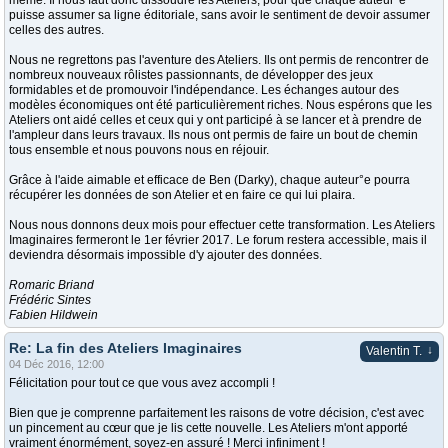
même. Il nous faut donc dissoudre les Ateliers, pour que chaque auteur°e
puisse assumer sa ligne éditoriale, sans avoir le sentiment de devoir assumer
celles des autres.
Nous ne regrettons pas l'aventure des Ateliers. Ils ont permis de rencontrer de
nombreux nouveaux rôlistes passionnants, de développer des jeux
formidables et de promouvoir l'indépendance. Les échanges autour des
modèles économiques ont été particulièrement riches. Nous espérons que les
Ateliers ont aidé celles et ceux qui y ont participé à se lancer et à prendre de
l'ampleur dans leurs travaux. Ils nous ont permis de faire un bout de chemin
tous ensemble et nous pouvons nous en réjouir.
Grâce à l'aide aimable et efficace de Ben (Darky), chaque auteur°e pourra
récupérer les données de son Atelier et en faire ce qui lui plaira.
Nous nous donnons deux mois pour effectuer cette transformation. Les Ateliers
Imaginaires fermeront le 1er février 2017. Le forum restera accessible, mais il
deviendra désormais impossible d'y ajouter des données.
Romaric Briand
Frédéric Sintes
Fabien Hildwein
Re: La fin des Ateliers Imaginaires
↓
Valentin T.
04 Déc 2016, 12:00
Félicitation pour tout ce que vous avez accompli !
Bien que je comprenne parfaitement les raisons de votre décision, c'est avec
un pincement au cœur que je lis cette nouvelle. Les Ateliers m'ont apporté
vraiment énormément, soyez-en assuré ! Merci infiniment !