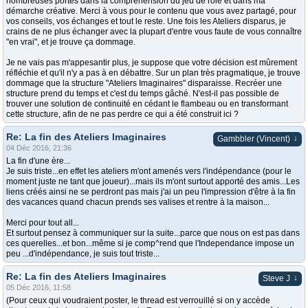
nombreuses portes dans la compréhension du jeu de rôle et dans ma
démarche créative. Merci à vous pour le contenu que vous avez partagé, pour
vos conseils, vos échanges et tout le reste. Une fois les Ateliers disparus, je
crains de ne plus échanger avec la plupart d'entre vous faute de vous connaître
"en vrai", et je trouve ça dommage.
Je ne vais pas m'appesantir plus, je suppose que votre décision est mûrement
réfléchie et qu'il n'y a pas à en débattre. Sur un plan très pragmatique, je trouve
dommage que la structure "Ateliers Imaginaires" disparaisse. Recréer une
structure prend du temps et c'est du temps gâché. N'est-il pas possible de
trouver une solution de continuité en cédant le flambeau ou en transformant
cette structure, afin de ne pas perdre ce qui a été construit ici ?
Re: La fin des Ateliers Imaginaires
↓
Gambbler (Vincent)
04 Déc 2016, 21:36
La fin d'une ère...
Je suis triste...en effet les ateliers m'ont amenés vers l'indépendance (pour le
moment juste ne tant que joueur)...mais ils m'ont surtout apporté des amis...Les
liens créés ainsi ne se perdront pas mais j'ai un peu l'impression d'être à la fin
des vacances quand chacun prends ses valises et rentre à la maison...
Merci pour tout all...
Et surtout pensez à communiquer sur la suite...parce que nous on est pas dans
ces querelles...et bon...même si je comp^rend que l'Independance impose un
peu ...d'indépendance, je suis tout triste...
Re: La fin des Ateliers Imaginaires
↓
Steve J
05 Déc 2016, 11:58
(Pour ceux qui voudraient poster, le thread est verrouillé si on y accède