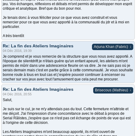
jeu. Vos échanges, réflexions et débats m'ont permis de développer mon esprit
critique et analytique. Bref que du bon pour moi.
Je tenais donc à vous féliciter pour ce que vous avez construit et vous
remercier pour ce que vous avez apporté à la communauté du jdr et à moi en
particulier.
A très bientôt
Re: La fin des Ateliers Imaginaires
↓
Arjuna Khan (Fabric)
04 Déc 2016, 19:39
Je comprend et je vous remercie de la structure que vous nous avez apporté. A
l'époque de silentdrift je n'étais guére qu'un enfant apeuré, les ateliers m'ont
permis de mûrir dans une adolescence fleurie on va dire. Je ne sais pas où je
serais demain mais c'est en partie grâce à cette communauté. Je vous souhaite
bonne route à tous en tout cas et j’espère pouvoir continuer à encenser ou
cracher sur vos jeux avec tout l'amusement que cela peut me procurer.
Re: La fin des Ateliers Imaginaires
↓
Brisecous (Mathieu)
04 Déc 2016, 20:55
Salut,
Je suis sur le cul, je ne m'y attendais pas du tout. Cette fermeture m'attriste et
me déçoit. J'ai l'impression d'une concomitance avec le débat à propos de
Serial Râlistes, j'espère que ce n'est pas cet échange de points de vue qui est
à l'origine de cette décision.
Les Ateliers Imaginaires m'ont beaucoup apporté, ils m'ont ouvert de