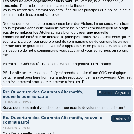
Les axes de développement actuels sont
: l'ouverture, la vulgarisation, la
rencontre, l'entraide, la communication et la théorie.
Vous trouverez des informations détaillées sur les principes et la politique de la
communauté directement sur le site.
Nous espérons que de nombreux membres des Ateliers Imaginaires viendront
nous rejoindre dans cette nouvelle aventure. A noter cependant qu'
il ne s'agit
pas de remplacer les Ateliers
, mais bien de
créer une nouvelle
communauté basé sur de nouveaux principes
. Nous invitons tout ceux qui le
souhaitent à créer leur propre projet de communauté ou de contenu lié au jeu
de rôle afin de garantir une diversité d'approches et de pratiques. Si toutefois la
philosophie de notre communauté vous satisfait et vous suffit, nous en serons
ravis !
Valentin T., Gaël Sacré , Brisecous, Simon "angeldust" LI et Thouny.
PS : Le site actuel ressemble à s'y méprendre au site d'une ONG écologique,
certainement pour faire honneur à notre réputation de narrativo-vegan. Ceci est
bien évidemment provisoire et amené à évoluer :D
Re: Ouverture des Courants Alternatifs,
↓
Fabien | L'Alcyon
nouvelle communauté
31 Jan 2017, 19:53
Bravo pour cette initiative et bon courage pour le développement du forum !
Re: Ouverture des Courants Alternatifs, nouvelle
↓
Frédéric
communauté
31 Jan 2017, 20:51
Ça a l'air chouette comme tout !