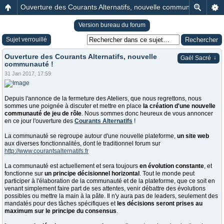
Ouverture des Courants Alternatifs, nouvelle communauté !
Version bureau du forum
Sujet verrouillé
Ouverture des Courants Alternatifs, nouvelle
↓
Gaël Sacré
communauté !
31 Jan 2017, 17:59
Depuis l'annonce de la fermeture des Ateliers, que nous regrettons, nous
sommes une poignée à discuter et mettre en place
la création d'une nouvelle
communauté de jeu de rôle
. Nous sommes donc heureux de vous annoncer
en ce jour l'ouverture des
Courants Alternatifs
!
La communauté se regroupe autour d'une nouvelle plateforme,
un site web
aux diverses fonctionnalités, dont le traditionnel forum sur
http://www.courantsalternatifs.fr
La communauté est actuellement et sera toujours
en évolution constante
, et
fonctionne sur
un principe décisionnel horizontal
. Tout le monde peut
participer à l'élaboration de la communauté et de la plateforme, que ce soit en
venant simplement faire part de ses attentes, venir débattre des évolutions
possibles ou mettre la main à la pâte. Il n'y aura pas de leaders, seulement des
mandatés pour des tâches spécifiques et
les décisions seront prises au
maximum sur le principe du consensus
.