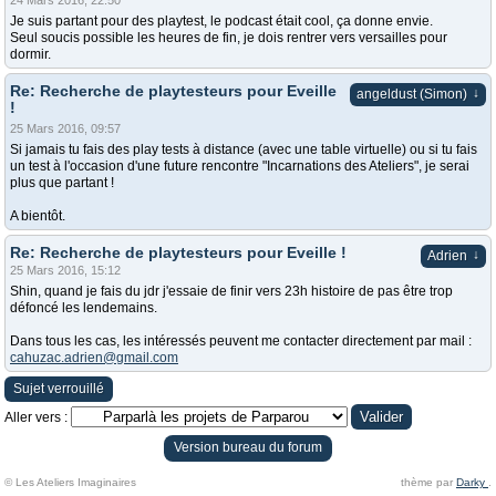
24 Mars 2016, 22:50
Je suis partant pour des playtest, le podcast était cool, ça donne envie.
Seul soucis possible les heures de fin, je dois rentrer vers versailles pour
dormir.
Re: Recherche de playtesteurs pour Eveille
↓
angeldust (Simon)
!
25 Mars 2016, 09:57
Si jamais tu fais des play tests à distance (avec une table virtuelle) ou si tu fais
un test à l'occasion d'une future rencontre "Incarnations des Ateliers", je serai
plus que partant !
A bientôt.
Re: Recherche de playtesteurs pour Eveille !
↓
Adrien
25 Mars 2016, 15:12
Shin, quand je fais du jdr j'essaie de finir vers 23h histoire de pas être trop
défoncé les lendemains.
Dans tous les cas, les intéressés peuvent me contacter directement par mail :
cahuzac.adrien@gmail.com
Sujet verrouillé
Aller vers :
Version bureau du forum
© Les Ateliers Imaginaires
thème par
Darky
.