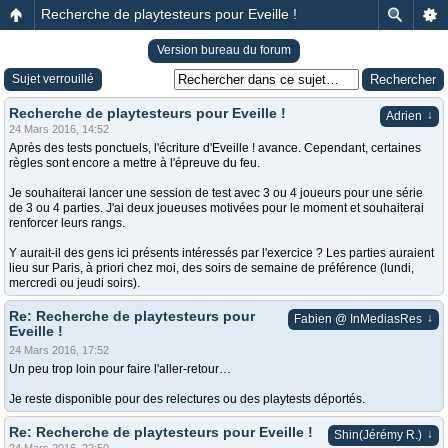
Recherche de playtesteurs pour Eveille !
Version bureau du forum
Sujet verrouillé
Recherche de playtesteurs pour Eveille !
↓
Adrien
24 Mars 2016, 14:52
Après des tests ponctuels, l'écriture d'Eveille ! avance. Cependant, certaines
règles sont encore a mettre à l'épreuve du feu.
Je souhaiterai lancer une session de test avec 3 ou 4 joueurs pour une série
de 3 ou 4 parties. J'ai deux joueuses motivées pour le moment et souhaiterai
renforcer leurs rangs.
Y aurait-il des gens ici présents intéressés par l'exercice ? Les parties auraient
lieu sur Paris, à priori chez moi, des soirs de semaine de préférence (lundi,
mercredi ou jeudi soirs).
Re: Recherche de playtesteurs pour
↓
Fabien @ InMediasRes
Eveille !
24 Mars 2016, 17:52
Un peu trop loin pour faire l'aller-retour…
Je reste disponible pour des relectures ou des playtests déportés.
Re: Recherche de playtesteurs pour Eveille !
↓
Shin(Jérémy R.)