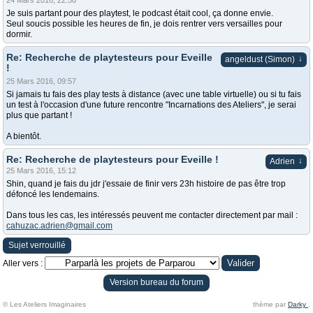
24 Mars 2016, 22:50
Je suis partant pour des playtest, le podcast était cool, ça donne envie.
Seul soucis possible les heures de fin, je dois rentrer vers versailles pour
dormir.
Re: Recherche de playtesteurs pour Eveille
↓
angeldust (Simon)
!
25 Mars 2016, 09:57
Si jamais tu fais des play tests à distance (avec une table virtuelle) ou si tu fais
un test à l'occasion d'une future rencontre "Incarnations des Ateliers", je serai
plus que partant !
A bientôt.
Re: Recherche de playtesteurs pour Eveille !
↓
Adrien
25 Mars 2016, 15:12
Shin, quand je fais du jdr j'essaie de finir vers 23h histoire de pas être trop
défoncé les lendemains.
Dans tous les cas, les intéressés peuvent me contacter directement par mail :
cahuzac.adrien@gmail.com
Sujet verrouillé
Aller vers :
Version bureau du forum
© Les Ateliers Imaginaires
thème par
Darky
.