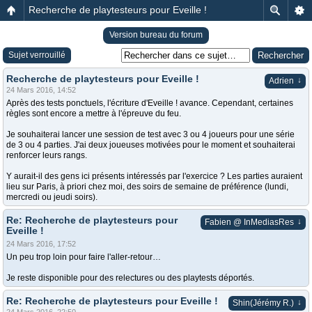
Recherche de playtesteurs pour Eveille !
Version bureau du forum
Sujet verrouillé
Recherche de playtesteurs pour Eveille !
↓
Adrien
24 Mars 2016, 14:52
Après des tests ponctuels, l'écriture d'Eveille ! avance. Cependant, certaines
règles sont encore a mettre à l'épreuve du feu.
Je souhaiterai lancer une session de test avec 3 ou 4 joueurs pour une série
de 3 ou 4 parties. J'ai deux joueuses motivées pour le moment et souhaiterai
renforcer leurs rangs.
Y aurait-il des gens ici présents intéressés par l'exercice ? Les parties auraient
lieu sur Paris, à priori chez moi, des soirs de semaine de préférence (lundi,
mercredi ou jeudi soirs).
Re: Recherche de playtesteurs pour
↓
Fabien @ InMediasRes
Eveille !
24 Mars 2016, 17:52
Un peu trop loin pour faire l'aller-retour…
Je reste disponible pour des relectures ou des playtests déportés.
Re: Recherche de playtesteurs pour Eveille !
↓
Shin(Jérémy R.)