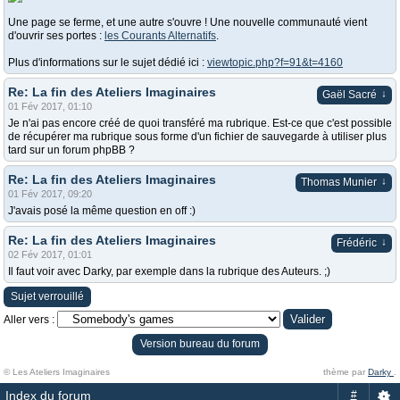
Une page se ferme, et une autre s'ouvre ! Une nouvelle communauté vient
d'ouvrir ses portes :
les Courants Alternatifs
.
Plus d'informations sur le sujet dédié ici :
viewtopic.php?f=91&t=4160
Re: La fin des Ateliers Imaginaires
↓
Gaël Sacré
01 Fév 2017, 01:10
Je n'ai pas encore créé de quoi transféré ma rubrique. Est-ce que c'est possible
de récupérer ma rubrique sous forme d'un fichier de sauvegarde à utiliser plus
tard sur un forum phpBB ?
Re: La fin des Ateliers Imaginaires
↓
Thomas Munier
01 Fév 2017, 09:20
J'avais posé la même question en off :)
Re: La fin des Ateliers Imaginaires
↓
Frédéric
02 Fév 2017, 01:01
Il faut voir avec Darky, par exemple dans la rubrique des Auteurs. ;)
Sujet verrouillé
Aller vers :
Version bureau du forum
© Les Ateliers Imaginaires
thème par
Darky
.
Index du forum
#