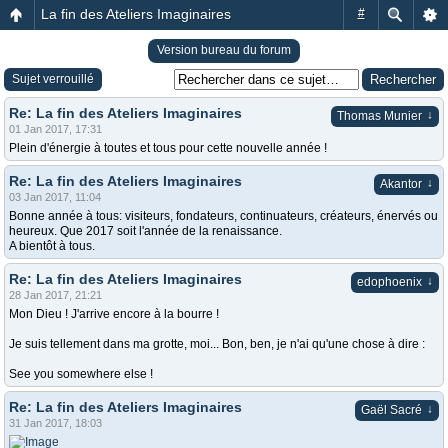
La fin des Ateliers Imaginaires
#
Version bureau du forum
Sujet verrouillé
Re: La fin des Ateliers Imaginaires
↓
Thomas Munier
01 Jan 2017, 17:31
Plein d'énergie à toutes et tous pour cette nouvelle année !
Re: La fin des Ateliers Imaginaires
↓
Akantor
03 Jan 2017, 11:04
Bonne année à tous: visiteurs, fondateurs, continuateurs, créateurs, énervés ou
heureux. Que 2017 soit l'année de la renaissance.
A bientôt à tous.
Re: La fin des Ateliers Imaginaires
↓
edophoenix
28 Jan 2017, 21:21
Mon Dieu ! J'arrive encore à la bourre !
Je suis tellement dans ma grotte, moi... Bon, ben, je n'ai qu'une chose à dire :
See you somewhere else !
Re: La fin des Ateliers Imaginaires
↓
Gaël Sacré
31 Jan 2017, 18:03