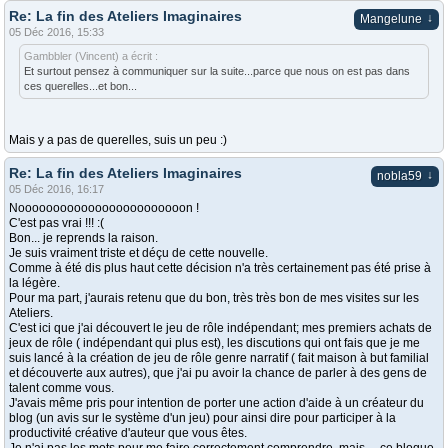
Re: La fin des Ateliers Imaginaires
↓
Mangelune
05 Déc 2016, 15:33
Gambbler (Vincent) a écrit :
Et surtout pensez à communiquer sur la suite...parce que nous on est pas dans
ces querelles...et bon...
Mais y a pas de querelles, suis un peu :)
Re: La fin des Ateliers Imaginaires
↓
nobla59
05 Déc 2016, 16:17
Noooooooooooooooooooooooon !
C'est pas vrai !!! :(
Bon... je reprends la raison.
Je suis vraiment triste et déçu de cette nouvelle.
Comme à été dis plus haut cette décision n'a très certainement pas été prise à
la légère.
Pour ma part, j'aurais retenu que du bon, très très bon de mes visites sur les
Ateliers.
C'est ici que j'ai découvert le jeu de rôle indépendant; mes premiers achats de
jeux de rôle ( indépendant qui plus est), les discutions qui ont fais que je me
suis lancé à la création de jeu de rôle genre narratif ( fait maison à but familial
et découverte aux autres), que j'ai pu avoir la chance de parler à des gens de
talent comme vous.
J'avais même pris pour intention de porter une action d'aide à un créateur du
blog (un avis sur le système d'un jeu) pour ainsi dire pour participer à la
productivité créative d'auteur que vous êtes.