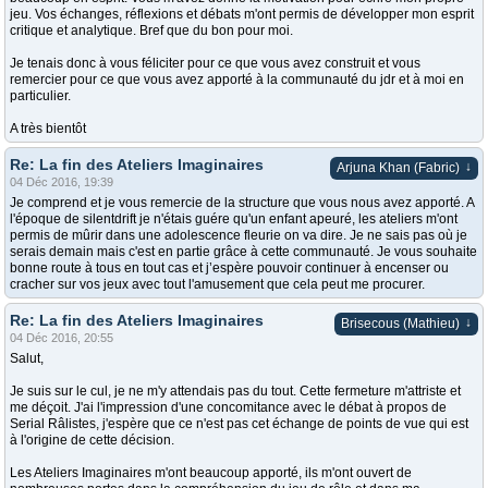
jeu. Vos échanges, réflexions et débats m'ont permis de développer mon esprit
critique et analytique. Bref que du bon pour moi.
Je tenais donc à vous féliciter pour ce que vous avez construit et vous
remercier pour ce que vous avez apporté à la communauté du jdr et à moi en
particulier.
A très bientôt
Re: La fin des Ateliers Imaginaires
↓
Arjuna Khan (Fabric)
04 Déc 2016, 19:39
Je comprend et je vous remercie de la structure que vous nous avez apporté. A
l'époque de silentdrift je n'étais guére qu'un enfant apeuré, les ateliers m'ont
permis de mûrir dans une adolescence fleurie on va dire. Je ne sais pas où je
serais demain mais c'est en partie grâce à cette communauté. Je vous souhaite
bonne route à tous en tout cas et j’espère pouvoir continuer à encenser ou
cracher sur vos jeux avec tout l'amusement que cela peut me procurer.
Re: La fin des Ateliers Imaginaires
↓
Brisecous (Mathieu)
04 Déc 2016, 20:55
Salut,
Je suis sur le cul, je ne m'y attendais pas du tout. Cette fermeture m'attriste et
me déçoit. J'ai l'impression d'une concomitance avec le débat à propos de
Serial Râlistes, j'espère que ce n'est pas cet échange de points de vue qui est
à l'origine de cette décision.
Les Ateliers Imaginaires m'ont beaucoup apporté, ils m'ont ouvert de