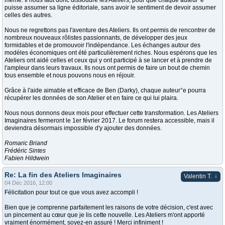
même. Il nous faut donc dissoudre les Ateliers, pour que chaque auteur°e
puisse assumer sa ligne éditoriale, sans avoir le sentiment de devoir assumer
celles des autres.
Nous ne regrettons pas l'aventure des Ateliers. Ils ont permis de rencontrer de
nombreux nouveaux rôlistes passionnants, de développer des jeux
formidables et de promouvoir l'indépendance. Les échanges autour des
modèles économiques ont été particulièrement riches. Nous espérons que les
Ateliers ont aidé celles et ceux qui y ont participé à se lancer et à prendre de
l'ampleur dans leurs travaux. Ils nous ont permis de faire un bout de chemin
tous ensemble et nous pouvons nous en réjouir.
Grâce à l'aide aimable et efficace de Ben (Darky), chaque auteur°e pourra
récupérer les données de son Atelier et en faire ce qui lui plaira.
Nous nous donnons deux mois pour effectuer cette transformation. Les Ateliers
Imaginaires fermeront le 1er février 2017. Le forum restera accessible, mais il
deviendra désormais impossible d'y ajouter des données.
Romaric Briand
Frédéric Sintes
Fabien Hildwein
Re: La fin des Ateliers Imaginaires
↓
Valentin T.
04 Déc 2016, 12:00
Félicitation pour tout ce que vous avez accompli !
Bien que je comprenne parfaitement les raisons de votre décision, c'est avec
un pincement au cœur que je lis cette nouvelle. Les Ateliers m'ont apporté
vraiment énormément, soyez-en assuré ! Merci infiniment !