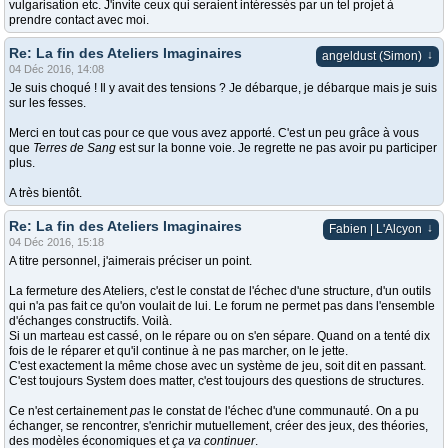
vulgarisation etc. J'invite ceux qui seraient intéressés par un tel projet à
prendre contact avec moi.
Re: La fin des Ateliers Imaginaires
↓
angeldust (Simon)
04 Déc 2016, 14:08
Je suis choqué ! Il y avait des tensions ? Je débarque, je débarque mais je suis
sur les fesses.
Merci en tout cas pour ce que vous avez apporté. C'est un peu grâce à vous
que
Terres de Sang
est sur la bonne voie. Je regrette ne pas avoir pu participer
plus.
A très bientôt.
Re: La fin des Ateliers Imaginaires
↓
Fabien | L'Alcyon
04 Déc 2016, 15:18
A titre personnel, j'aimerais préciser un point.
La fermeture des Ateliers, c'est le constat de l'échec d'une structure, d'un outils
qui n'a pas fait ce qu'on voulait de lui. Le forum ne permet pas dans l'ensemble
d'échanges constructifs. Voilà.
Si un marteau est cassé, on le répare ou on s'en sépare. Quand on a tenté dix
fois de le réparer et qu'il continue à ne pas marcher, on le jette.
C'est exactement la même chose avec un système de jeu, soit dit en passant.
C'est toujours System does matter, c'est toujours des questions de structures.
Ce n'est certainement
pas
le constat de l'échec d'une communauté. On a pu
échanger, se rencontrer, s'enrichir mutuellement, créer des jeux, des théories,
des modèles économiques et
ça va continuer
.