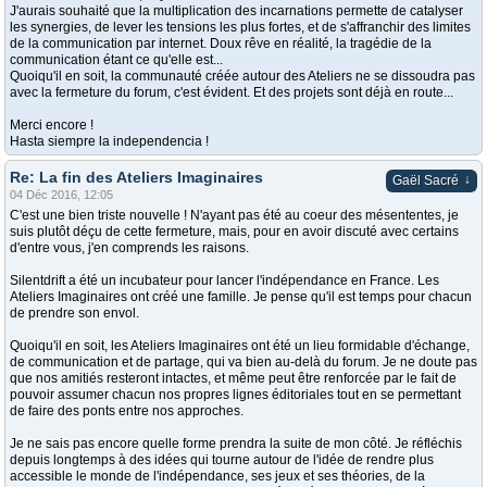
J'aurais souhaité que la multiplication des incarnations permette de catalyser
les synergies, de lever les tensions les plus fortes, et de s'affranchir des limites
de la communication par internet. Doux rêve en réalité, la tragédie de la
communication étant ce qu'elle est...
Quoiqu'il en soit, la communauté créée autour des Ateliers ne se dissoudra pas
avec la fermeture du forum, c'est évident. Et des projets sont déjà en route...
Merci encore !
Hasta siempre la independencia !
Re: La fin des Ateliers Imaginaires
↓
Gaël Sacré
04 Déc 2016, 12:05
C'est une bien triste nouvelle ! N'ayant pas été au coeur des mésententes, je
suis plutôt déçu de cette fermeture, mais, pour en avoir discuté avec certains
d'entre vous, j'en comprends les raisons.
Silentdrift a été un incubateur pour lancer l'indépendance en France. Les
Ateliers Imaginaires ont créé une famille. Je pense qu'il est temps pour chacun
de prendre son envol.
Quoiqu'il en soit, les Ateliers Imaginaires ont été un lieu formidable d'échange,
de communication et de partage, qui va bien au-delà du forum. Je ne doute pas
que nos amitiés resteront intactes, et même peut être renforcée par le fait de
pouvoir assumer chacun nos propres lignes éditoriales tout en se permettant
de faire des ponts entre nos approches.
Je ne sais pas encore quelle forme prendra la suite de mon côté. Je réfléchis
depuis longtemps à des idées qui tourne autour de l'idée de rendre plus
accessible le monde de l'indépendance, ses jeux et ses théories, de la