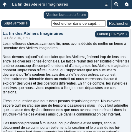
La fin des Ateliers Imaginaires
#
Version bureau du forum
Sujet verrouillé
La fin des Ateliers Imaginaires
↓
Fabien | L'Alcyon
04 Déc 2016, 11:17
Les meilleures choses ayant une fin, nous avons décidé de mettre un terme à
l'aventure des Ateliers Imaginaires.
Nous devons aujourd'hui constater que les Ateliers génèrent trop de tensions
entre les diverses lignes éditoriales. Le fait de réunir des sensibilités différentes
amène beaucoup d'incompréhensions et d'amalgames: les Ateliers Imaginaires
donnent l'impression d'être un label qui supposerait que les auteur°e°s
devraient tou°te°s soutenir les avis des un°e°s et des autres, ce qui est
nécessairement intenable dans un endroit où nous cherchons chacun à
explorer des voies et des positions différentes. En fin de compte, les synergies
positives que nous avions espérées à l'origine sont dépassées par ces
tensions.
C'est une question que nous nous posons depuis longtemps. Nous avons
espéré qu'il ne s'agisse que de tensions passagères mais il nous faut admettre
que la cause des dysfonctionnements que nous avons rencontrés est dans la
structure-même des Ateliers ainsi que dans la communication par Internet.
Ces tensions prennent à tous beaucoup d'énergie et de temps, et nous
détournent de ce qui importe réellement: la création et le plaisir du jeu lui-