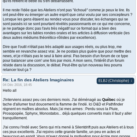
qu'ils refilent le bébé ou s'en débarrassent.
Il me reste l'idée que les Ateliers n'ont pas "échoué" comme je peux le lire. Ils
ont peut-être vu émerger un autre esprit que celui voulu par ses concepteurs ?
Lorsque les gens étaient au rendez-vous pour discuter, les échanges qui se
sont passés ici se sont pourtant révélés passionnants en ce qui me concerne,
je ne partage donc pas l'avis très négatif sur ce format qui a bien des
avantages sur les tables rondes orales et les articles à diffusion verticale (les
deux autres médiums théorético-rôlistes par excellence).
Dire que l'outil n'était pas très adapté aux usages réels, ou plus trop, me
semble en revanche assez vrai. Je ne postais plus guère que pour mettre des
news, et je n'étais pas le seul à faire ainsi. Pas besoin d'un forum de ce type
pour balancer une com' une fois par mois. A mon sens, l'intérêt d'un forum
réside dans la discussion, le débat. Peut-être qu'un nouveau lieu pourra
relancer tout ça ?
Re: La fin des Ateliers Imaginaires
↓
ELBJ (Christophe)
04 Déc 2016, 18:45
Hello all
J'interviens assez peu ces derniers mois. J'ai déménagé au
Québec
où je
tache d'allumer tout doucement la flamme de l'indé. Ici D&D et Pathfinder
règnent en maîtres absolus. Mais j'ai mes armes : Perdu sous la Pluie,
Prosopopée, Sphynx, Monostatos... déjà quelques convertis mais il faut y aller
tranquillement.
J'ai connu l'indé avec Sens qui m'a mené à Silentdrift puis aux Ateliers et à tous
ces jeux excellents. J'ai rejoins cette grande famille, un peu en actes et
beaucoup en esprit. Vous m'avez donné la motivation pour écrire mon propre