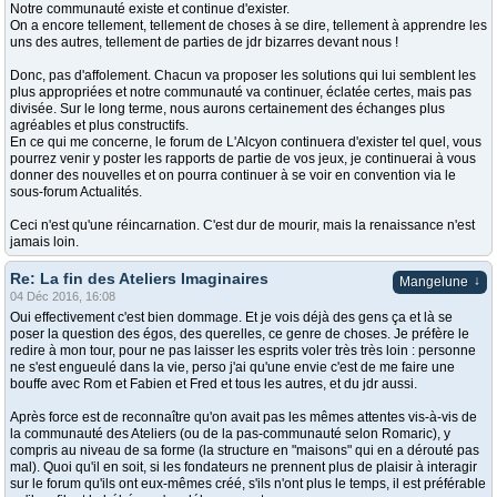
Notre communauté existe et continue d'exister.
On a encore tellement, tellement de choses à se dire, tellement à apprendre les
uns des autres, tellement de parties de jdr bizarres devant nous !
Donc, pas d'affolement. Chacun va proposer les solutions qui lui semblent les
plus appropriées et notre communauté va continuer, éclatée certes, mais pas
divisée. Sur le long terme, nous aurons certainement des échanges plus
agréables et plus constructifs.
En ce qui me concerne, le forum de L'Alcyon continuera d'exister tel quel, vous
pourrez venir y poster les rapports de partie de vos jeux, je continuerai à vous
donner des nouvelles et on pourra continuer à se voir en convention via le
sous-forum Actualités.
Ceci n'est qu'une réincarnation. C'est dur de mourir, mais la renaissance n'est
jamais loin.
Re: La fin des Ateliers Imaginaires
↓
Mangelune
04 Déc 2016, 16:08
Oui effectivement c'est bien dommage. Et je vois déjà des gens ça et là se
poser la question des égos, des querelles, ce genre de choses. Je préfère le
redire à mon tour, pour ne pas laisser les esprits voler très très loin : personne
ne s'est engueulé dans la vie, perso j'ai qu'une envie c'est de me faire une
bouffe avec Rom et Fabien et Fred et tous les autres, et du jdr aussi.
Après force est de reconnaître qu'on avait pas les mêmes attentes vis-à-vis de
la communauté des Ateliers (ou de la pas-communauté selon Romaric), y
compris au niveau de sa forme (la structure en "maisons" qui en a dérouté pas
mal). Quoi qu'il en soit, si les fondateurs ne prennent plus de plaisir à interagir
sur le forum qu'ils ont eux-mêmes créé, s'ils n'ont plus le temps, il est préférable