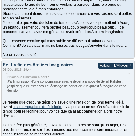
Je n'ai pas les mots pour me faire correctement comprendre, mais… ce blogue
m'avait apporté que du bonheur et voulais la partager dans le blogue et
prolonger cette joie à mon entourage.
Stoppe au lamentations… je respecte les décisions car vos raisons sont belles
et bien présentes.
Je souhaite que votre décision de fermer les Ateliers vous permettent à Vous,
un épanouissement qui fera profiter beaucoup beaucoup beaucoup … de
personne car vous avez été géniaux d'avoir créer Les Ateliers Imaginaires.
Que l'essence créative qui vous habite se diffuse tout autour de vous.
Comment? Je sais pas, mais ne laissez pas tout ça s'envoler dans le néant.
Merci à vous tous :)(
Re: La fin des Ateliers Imaginaires
↓
Fabien | L'Alcyon
05 Déc 2016, 19:44
Brisecous (Mathieu) a écrit :
J'ai l'impression d'une concomitance avec le débat à propos de Serial Râlistes,
j'espère que ce n'est pas cet échange de points de vue qui est à l'origine de cette
décision.
Je répète que c'est une décision issue d'une réflexion de long terme, déjà
avant
les interrogations de Frédéric
, il y a presque un an. On s'était donné du
temps pour réfléchir et pour voir ce que ça allait donner et on a pris notre
décision.
De manière plus générale, les Ateliers Imaginaires ne sont qu'un objet, il n'a
pas d'importance en soi. Les humains que nous sommes sont importants, et
continueront de se rencontrer ailleurs.