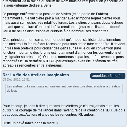
directement via la racine du forum de Rom mais ne l'est pas si on y accède via
la sous-rubrique dédiée à Sens)
Je partage entièrement la position de Vivien (et en partie de Fabien)
notamment sur le fait d'être prêt à manger avec n'importe lequel d'entre vous
mais aussi sur l'échec très relatif du forum. Les ateliers ont sans doute échoué
en tant que structure d'entre-aide à la création de jeux mais ils auront donné
lieu à de belles discussions et -surtout- à de nombreuses rencontres.
C'est principalement sur ce dernier point qu'on peut s'attrister de la fermeture
des ateliers. Un forum étant l'occasion pour tous de se faire connaître, il devient
un très bon prétexte pour croiser des gens sur sa ville ou en convention (une
fonction importante des forums est notamment d'annoncer les conventions et
d'y signaler sa présence). Outre les nombreuses parties jouées avec des gens
rencontrés ici, la dernière RJDRA -par exemple- avait été le témoin de très
agréables rencontres entre atelierains.
Re: La fin des Ateliers Imaginaires
↓
angeldust (Simon)
05 Déc 2016, 12:51
Les ateliers ont sans doute échoué en tant que structure d'entre-aide à la création
de jeux
Pour le coup, je tiens à dire que sans les Ateliers, je n'aurai jamais eu ni les
outils ni le courage de me lancer dans l'aventure de la création de JDR. Je dois
beaucoup aux Ateliers et à toutes les rencontres IRL autour.
Juste un pavé lancé dans la mare :)