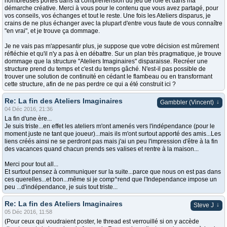
nombreuses portes dans la compréhension du jeu de rôle et dans ma
démarche créative. Merci à vous pour le contenu que vous avez partagé, pour
vos conseils, vos échanges et tout le reste. Une fois les Ateliers disparus, je
crains de ne plus échanger avec la plupart d'entre vous faute de vous connaître
"en vrai", et je trouve ça dommage.
Je ne vais pas m'appesantir plus, je suppose que votre décision est mûrement
réfléchie et qu'il n'y a pas à en débattre. Sur un plan très pragmatique, je trouve
dommage que la structure "Ateliers Imaginaires" disparaisse. Recréer une
structure prend du temps et c'est du temps gâché. N'est-il pas possible de
trouver une solution de continuité en cédant le flambeau ou en transformant
cette structure, afin de ne pas perdre ce qui a été construit ici ?
Re: La fin des Ateliers Imaginaires
↓
Gambbler (Vincent)
04 Déc 2016, 21:36
La fin d'une ère...
Je suis triste...en effet les ateliers m'ont amenés vers l'indépendance (pour le
moment juste ne tant que joueur)...mais ils m'ont surtout apporté des amis...Les
liens créés ainsi ne se perdront pas mais j'ai un peu l'impression d'être à la fin
des vacances quand chacun prends ses valises et rentre à la maison...
Merci pour tout all...
Et surtout pensez à communiquer sur la suite...parce que nous on est pas dans
ces querelles...et bon...même si je comp^rend que l'Independance impose un
peu ...d'indépendance, je suis tout triste...
Re: La fin des Ateliers Imaginaires
↓
Steve J
05 Déc 2016, 11:58
(Pour ceux qui voudraient poster, le thread est verrouillé si on y accède