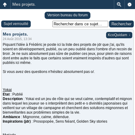
Mes projets.
Version bureau du forum
Sujet verrouillé
Mes projets.
↓
KcoQuidam
24 Août 2015, 13:34
Piquant l'idée à Frédéric je poste ici la liste des projets de jdr que j'ai, qu'ils
soient en développement, publié, ou un peu oublié dans l'ombre d'un recoin de
tiroir. Je ne suis absolument pas sûre de publier ces jeux, pour plein de raisons
dont entre autre le faits que certains soient vraiment inspirés d'autres qui sont
publiés ici même.
Si vous avez des questions n'hésitez absolument pas o/.
Yokai
Etat
: Publié
Description
: Yokai est un jeu de rôle qui se veut calme, contemplatif et mignon
dans lequel les joueur·se·s interprètent des petit·e·s divinités japonaises qui
veillent sur un village de campagne et cherchent des solutions mignonnes et
bienveillantes aux problèmes simples de la vie.
Ambiance
: Mignonne, calme, détendue.
Inspirations (jdr)
: Prosopopée, Sens Néant, Golden Sky stories