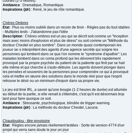
courtes (2-3 heures).
Ambiance
: Dramatique, Romantique.
Inspirations (jdr)
: René, le jeu de rôle romantique.
Chères Ombres
Etat
: Plus ou moins oublié dans un recoin de tiroir - Règles pas du tout stables
- Multiples tests - J'abandonne pas l'idée
Description
: Chères ombres est un jeu qui se décrit soit comme un "Inception
mais avec moins d'explosion et plus de stress" ou soit comme un "Méthode du
docteur Chestel en plus sombre". Dans un monde quasi contemporain les
joueur·se·s interprètent des agents d'une agence secrète qui soigne les
personnes qui tombent dans ce que l'on nomme le "syndrome d'apathie": Les
malades tombent dans un coma profond qui les dévorent très rapidement
provoqué par la propre psychée du patient·de la patiente qui finit par se haïr
elle même et qui cherche à s'auto-détruire. Les agents doivent plonger dans
les pensées et souvenirs de la personnes pour comprendre ce qui à provoqué
cela et mettre en œuvre des solutions dans le monde réel pour que l'esprit
retrouve le désir ou un minimum d'espoir dans sa propre vie.
Le jeu est timé IRL, a savoir qu'une bougie (1-2 heures de durée) est allumée
au début de la partie, si elle venait à s'éteindre, c'est qu'il est désormais trop
tard pour faire quoique ce soit.
Ambiance
: Stressante, psychologique, blindée de trigger warning.
Inspirations (jdr)
: La méthode du docteur Chestel, Lacuna.
Chaudoudou - titre provisoire
Etat
: Règles encore jamais réellement testées - Sorte de version 4774 d'un
projet qui verra sans doute le jour un jour