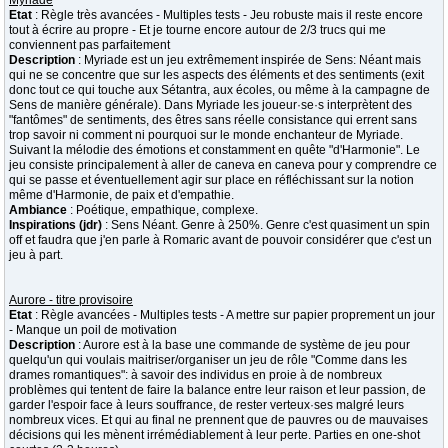
Myriade
Etat
: Règle très avancées - Multiples tests - Jeu robuste mais il reste encore
tout à écrire au propre - Et je tourne encore autour de 2/3 trucs qui me
conviennent pas parfaitement
Description
: Myriade est un jeu extrêmement inspirée de Sens: Néant mais
qui ne se concentre que sur les aspects des éléments et des sentiments (exit
donc tout ce qui touche aux Sétantra, aux écoles, ou même à la campagne de
Sens de manière générale). Dans Myriade les joueur·se·s interprètent des
"fantômes" de sentiments, des êtres sans réelle consistance qui errent sans
trop savoir ni comment ni pourquoi sur le monde enchanteur de Myriade.
Suivant la mélodie des émotions et constamment en quête "d'Harmonie". Le
jeu consiste principalement à aller de caneva en caneva pour y comprendre ce
qui se passe et éventuellement agir sur place en réfléchissant sur la notion
même d'Harmonie, de paix et d'empathie.
Ambiance
: Poétique, empathique, complexe.
Inspirations (jdr)
: Sens Néant. Genre à 250%. Genre c'est quasiment un spin
off et faudra que j'en parle à Romaric avant de pouvoir considérer que c'est un
jeu à part.
Aurore - titre provisoire
Etat
: Règle avancées - Multiples tests - A mettre sur papier proprement un jour
- Manque un poil de motivation
Description
: Aurore est à la base une commande de système de jeu pour
quelqu'un qui voulais maitriser/organiser un jeu de rôle "Comme dans les
drames romantiques": à savoir des individus en proie à de nombreux
problèmes qui tentent de faire la balance entre leur raison et leur passion, de
garder l'espoir face à leurs souffrance, de rester verteux·ses malgré leurs
nombreux vices. Et qui au final ne prennent que de pauvres ou de mauvaises
décisions qui les mènent irrémédiablement à leur perte. Parties en one-shot