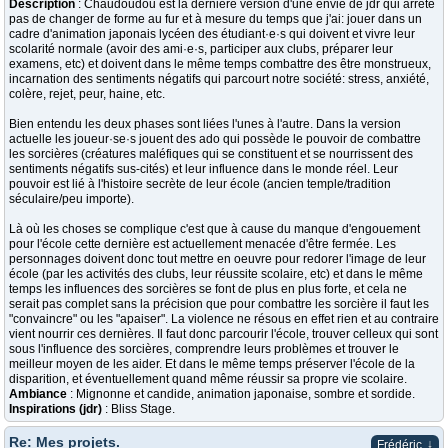
Description
: Chaudoudou est la dernière version d'une envie de jdr qui arrête
pas de changer de forme au fur et à mesure du temps que j'ai: jouer dans un
cadre d'animation japonais lycéen des étudiant·e·s qui doivent et vivre leur
scolarité normale (avoir des ami·e·s, participer aux clubs, préparer leur
examens, etc) et doivent dans le même temps combattre des être monstrueux,
incarnation des sentiments négatifs qui parcourt notre société: stress, anxiété,
colère, rejet, peur, haine, etc.
Bien entendu les deux phases sont liées l'unes à l'autre. Dans la version
actuelle les joueur·se·s jouent des ado qui possède le pouvoir de combattre
les sorcières (créatures maléfiques qui se constituent et se nourrissent des
sentiments négatifs sus-cités) et leur influence dans le monde réel. Leur
pouvoir est lié à l'histoire secrète de leur école (ancien temple/tradition
séculaire/peu importe).
Là où les choses se complique c'est que à cause du manque d'engouement
pour l'école cette dernière est actuellement menacée d'être fermée. Les
personnages doivent donc tout mettre en oeuvre pour redorer l'image de leur
école (par les activités des clubs, leur réussite scolaire, etc) et dans le même
temps les influences des sorcières se font de plus en plus forte, et cela ne
serait pas complet sans la précision que pour combattre les sorcière il faut les
"convaincre" ou les "apaiser". La violence ne résous en effet rien et au contraire
vient nourrir ces dernières. Il faut donc parcourir l'école, trouver celleux qui sont
sous l'influence des sorcières, comprendre leurs problèmes et trouver le
meilleur moyen de les aider. Et dans le même temps préserver l'école de la
disparition, et éventuellement quand même réussir sa propre vie scolaire.
Ambiance
: Mignonne et candide, animation japonaise, sombre et sordide.
Inspirations (jdr)
: Bliss Stage.
Re: Mes projets.
↓
Frédéric