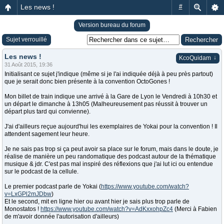
Les news !
#
Version bureau du forum
Sujet verrouillé
Les news !
↓
KcoQuidam
31 Août 2015, 19:36
Initialisant ce sujet j'indique (même si je l'ai indiquée déjà à peu près partout)
que je serait donc bien présente à la convention OctoGones !
Mon billet de train indique une arrivé à la Gare de Lyon le Vendredi à 10h30 et
un départ le dimanche à 13h05 (Malheureusement pas réussit à trouver un
départ plus tard qui convienne).
J'ai d'ailleurs reçue aujourd'hui les exemplaires de Yokai pour la convention ! Il
attendent sagement leur heure.
Je ne sais pas trop si ça peut avoir sa place sur le forum, mais dans le doute, je
réalise de manière un peu randomatique des podcast autour de la thématique
musique & jdr. C'est pas mal inspiré des réflexions que j'ai lut ici ou entendue
sur le podcast de la cellule.
Le premier podcast parle de Yokai (
https://www.youtube.com/watch?
v=LxGPl2mJDbw
)
Et le second, mit en ligne hier ou avant hier je sais plus trop parle de
Monostatos !
https://www.youtube.com/watch?v=AdKxxohpZc4
(Merci à Fabien
de m'avoir donnée l'autorisation d'ailleurs)