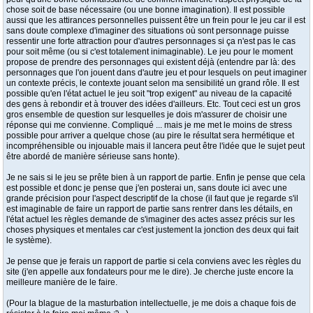
chose soit de base nécessaire (ou une bonne imagination). Il est possible
aussi que les attirances personnelles puissent être un frein pour le jeu car il est
sans doute complexe d'imaginer des situations où sont personnage puisse
ressentir une forte attraction pour d'autres personnages si ça n'est pas le cas
pour soit même (ou si c'est totalement inimaginable). Le jeu pour le moment
propose de prendre des personnages qui existent déjà (entendre par là: des
personnages que l'on jouent dans d'autre jeu et pour lesquels on peut imaginer
un contexte précis, le contexte jouant selon ma sensibilité un grand rôle. Il est
possible qu'en l'état actuel le jeu soit "trop exigent" au niveau de la capacité
des gens à rebondir et à trouver des idées d'ailleurs. Etc. Tout ceci est un gros
gros ensemble de question sur lesquelles je dois m'assurer de choisir une
réponse qui me convienne. Compliqué ... mais je me met le moins de stress
possible pour arriver a quelque chose (au pire le résultat sera hermétique et
incompréhensible ou injouable mais il lancera peut être l'idée que le sujet peut
être abordé de manière sérieuse sans honte).
Je ne sais si le jeu se prête bien à un rapport de partie. Enfin je pense que cela
est possible et donc je pense que j'en posterai un, sans doute ici avec une
grande précision pour l'aspect descriptif de la chose (il faut que je regarde s'il
est imaginable de faire un rapport de partie sans rentrer dans les détails, en
l'état actuel les règles demande de s'imaginer des actes assez précis sur les
choses physiques et mentales car c'est justement la jonction des deux qui fait
le système).
Je pense que je ferais un rapport de partie si cela conviens avec les règles du
site (j'en appelle aux fondateurs pour me le dire). Je cherche juste encore la
meilleure manière de le faire.
(Pour la blague de la masturbation intellectuelle, je me dois a chaque fois de