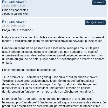
Re: Les news !
↓
kiraen
13 Oct 2015, 13:00
Chic des podcasts !
J'écoute ça très vite.
Re: Les news !
↓
KcoQuidam
13 Oct 2016, 14:00
Bonjour tout le monde !
Malgré une activité bien trop faible sur les ateliers je n'ai nullement disparue du
monde. Il faut juste que je trouve un format d'envoi de news qui puisse coller.
L'année qui viens de se passer à été assez riche, mais pas mal sur le plan
assez personnel, ou plutôt dans le domaine du non publiable, j'ai maitrisé
énormément mais sur des jeu/tests de jeu/projet qui je pense ne sortiront pas
du cadre du groupe de pote. (Juste parce qu'ils n'ont guère d'intérêt en dehors
en fait).
Par contre quelques news plus publiques:
1) En premier lieu, comme les gens qui me suivent sur facebook le savent,
Yokai
est passé progressivement cette année du model "pdf gratuit sur
demande par mail/livre sur lulu payant" au "pdf gratuit en téléchargement
direct"/"livre sur lulu au prix coutant uniquement" et viens de passer
dernièrement en "uniquement en pdf gratuit en téléchargement direct".
Le principe étant que dans les fait j'ai une production et une créativité
beaucoup plus "amateure" il faut le reconnaitre que la moyenne des ateliers. Je
produit sur des pulsion de créativité qui peuvent totalement retomber, et me