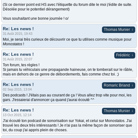
(Si ce dernier point est HS avec l'étiquette du forum dite le moi j'édite de suite.
Désolée pour le potentiel dérangement)
Vous souhaitant une bonne journée ! o/
Re: Les news !
↓
Thomas Munier
31 Août 2015, 19:43
Moi, je serai très curieux de découvrir ce que tu utilises comme musique pour
Monostatos
!
Re: Les news !
↓
Frédéric
31 Août 2015, 22:07
Ton forum, tes règles !
Si jamais tu véhiculais une propagande haineuse, on te tomberait sur le râble,
mais en dehors de ce genre de débordements, fais comme chez toi. ;)
Re: Les news !
↓
Romaric Briand
02 Sep 2015, 13:04
Des podcasts ! J'étais pas au courant de ça ! Vous allez trop vite pour moi, les
gars. J'essaierai d'annoncer ça quand j'aurai écouté ^^
Re: Les news !
↓
Thomas Munier
13 Oct 2015, 12:14
J'ai écouté ton podcast de sonorisation sur Yokai, et celui sur Monostatos. J'ai
trouvé les deux très intéressants ! Je n'ai pas la même façon de sonoriser que
toi, du coup j'ai appris plein de choses.