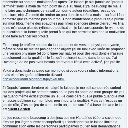
reprendre ou non des mois/années après. Ce faisant je n'ai jamais de "produit
terminé" sous la main de mon point de vue au final, et j'ai beaucoup de mal à
me faire aux techniques de travail qui tourne autour (deadline, reseau de
relecture, etc). J'ai tenté de rentrer un peu dans le schéma mais ... au final i faut
admettre que ça marche pas pour moi. Donc maintenant je produis et je publie
sur mon blog, même des ébauches pas finies et encore pleine d'erreur. Au final
je ne m'impose plus de rythme de publication, je fait correspondre le rythme de
publication et la forme qu'elle prend à ce qui me permet d'avoir de la motivation
et de faire avancer les projets.
Et du coup je préfère ne plus du tout proposer de version physique payante,
même si cela ne me fait pas gagner d'argent j'ai du mal avec l'idée de proposer
une version physique (et donc figée par nature) pour des jeux dont je n'assure
absolument pas la qualité ni le fait qu'il resteront stable dans le temps. J'ai
l'avantage de ne pas avoir besoin de revenus liés à cette activité, j'en profite.
Yokai à donc juste sa page sur mon blog si vous voulez plus d'informations,
mais elle n'est guère différente d'avant:
http://kcoquidam.blogspot.fr/p/yokai.html
2) Depuis l'année dernière et malgré le fait que je me soit concentrée surtout
sur des projets qui ne sortiront sans doute pas du cadre de mon groupe de jeu
j'ai quand même écrit et publié un jeu (je considère que je publie quand je met
en accès publique sur mon blog, peu importe la qualité). Mais ce n'est pas un
jeu de rôle, C'est un jeu de carte, enfin un jeu de société à base de carte le titre
est
Silent Garden
.
Le jeu ressemble beaucoup à des jeux comme
Hanabi
ou
Kréo
, a savoir que
c'est un jeu léger purement coopératif qui fonctionne sur le fait de limiter la
communication entre les personnes participantes tout en leur demandant de