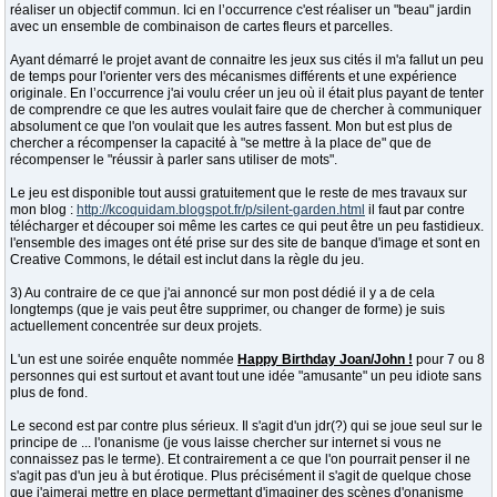
réaliser un objectif commun. Ici en l’occurrence c'est réaliser un "beau" jardin
avec un ensemble de combinaison de cartes fleurs et parcelles.
Ayant démarré le projet avant de connaitre les jeux sus cités il m'a fallut un peu
de temps pour l'orienter vers des mécanismes différents et une expérience
originale. En l’occurrence j'ai voulu créer un jeu où il était plus payant de tenter
de comprendre ce que les autres voulait faire que de chercher à communiquer
absolument ce que l'on voulait que les autres fassent. Mon but est plus de
chercher a récompenser la capacité à "se mettre à la place de" que de
récompenser le "réussir à parler sans utiliser de mots".
Le jeu est disponible tout aussi gratuitement que le reste de mes travaux sur
mon blog :
http://kcoquidam.blogspot.fr/p/silent-garden.html
il faut par contre
télécharger et découper soi même les cartes ce qui peut être un peu fastidieux.
l'ensemble des images ont été prise sur des site de banque d'image et sont en
Creative Commons, le détail est inclut dans la règle du jeu.
3) Au contraire de ce que j'ai annoncé sur mon post dédié il y a de cela
longtemps (que je vais peut être supprimer, ou changer de forme) je suis
actuellement concentrée sur deux projets.
L'un est une soirée enquête nommée
Happy Birthday Joan/John !
pour 7 ou 8
personnes qui est surtout et avant tout une idée "amusante" un peu idiote sans
plus de fond.
Le second est par contre plus sérieux. Il s'agit d'un jdr(?) qui se joue seul sur le
principe de ... l'onanisme (je vous laisse chercher sur internet si vous ne
connaissez pas le terme). Et contrairement a ce que l'on pourrait penser il ne
s'agit pas d'un jeu à but érotique. Plus précisément il s'agit de quelque chose
que j'aimerai mettre en place permettant d'imaginer des scènes d'onanisme