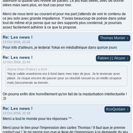
atteindre la qualité des review de parties. Le jeu était sweet, avec de bonne
idées mais sans plus, en tout cas pour moi.
Merci de nous tenir au courant et pour ma part j'attends de voir le contenu de
ce jeu solo avec grande impatience. Y'avais beaucoup de poésie dans yokai
tout de même et je pense que sur des supports plus condensé, je pourrais
assez facilement adhérer à ce que tu propose.
Re: Les news !
↓
Thomas Munier
13 Oct 2016, 21:02
Pour info d'ailleurs, je testerai Yokai en médiathèque dans quinze jours
Re: Les news !
↓
Fabien | L'Alcyon
13 Oct 2016, 21:43
Arjuna Khan (Fabric) a écrit :
Yep je valide onanirisme est à fond dans mes trips de jeux. Je le testerais avec
plaisir. Je risque encore de passer pour un obsédé sexuel ou un intello sirupeux
mais j'assumerais au besoin.
On pourra enfin dire honnêtement qu'on fait de la masturbation intellectuelle !
:D
Re: Les news !
↓
KcoQuidam
13 Oct 2016, 22:18
Merci a tout le monde pour les réponses ^^.
Merci pour le lien pour l'impression des cartes Thomas ! Il faut que je prenne
contact oui ! Je ne pense pas que je ferai de l'impression à la demande du jeu.