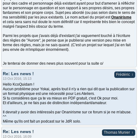
pour des cadre et personnage déjà existant ayant pour but d'amener à réfléchir
sur le personnage en question et son rapport à ses propres désirs, ses propres
fantasmes et son propre corps. Sujet peu abordé (ou pas selon dans le sens de
ma sensibilité) par les jeux existants. Le nom actuel du projet est
Onanirisme
et cela sera sans nul doute le nom définitif car il représente très bien le concept
malgré l'aspect très obscur du terme.
Parmi les projets que j'avais déjà d'existant j'ai vaguement touché à l'écriture
des règles de "Aurore", je pense que je publierai une version peu mise en
forme des règles, mais je ne sais quand. (C'est un projet sur lequel j'ai en fait
peu envie de m'impliquer énormément).
Je tenterai de donner des news plus souvent pour la suite o/
Re: Les news !
↓
Frédéric
13 Oct 2016, 15:13
Hello KcoQuidam !
Aucun problème pour Yokai, après tout il n'y a rien qui dit que la publication sur
un format physique est une nécessité pour Les Ateliers.
Si tu considères que ça te va mieux en PDF gratuit, c'est Ok pour moi.
Et d'ailleurs, je ne fais pas de distinction indépendant/amateur.
Il devrait y avoir des intéressés par Onanirisme sur ce forum si je ne m'abuse.
^^
Même qu'ils ont fait un podcast sur le JdR solo.
Re: Les news !
↓
Thomas Munier
13 Oct 2016, 16:09