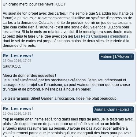
Un grand merci pour ces news, KCO !
Au sujet de ton projet avec des cartes, il me semble que Saladdin (qui hante ce
forum) a plusieurs jeux avec des cartes et il utilise un système d'impression de
cartes à la demande. Cela a le mérite de pouvoir fournir un jeu de cartes sans
que cela coûte rien à l'auteur.e (c'est une sorte d'équivalent de lulu.com pour
les cartes). Si tu te mets en relation avec lui, il te renseignera sans doute, mais
tu peux déjà te faire une idée avec son jeu
Les Petits Chasseurs d'émotions
dont le set de cartes est proposé sur pas moins de deux sites de carterie à la
demande différents.
Re: Les news !
↓
Fabien | L'Alcyon
13 Oct 2016, 17:08
Salut KCO,
Merci de donner des nouvelles !
Je suis très intéressé par tes prochaines créations. Je trouve intéressant et
courageux ton projet sur l'onanisme, ça peut vraiment donner quelque chose
d'unique et de profond. N'hésite pas à nous en parler.
Je testerai aussi Silent Garden à l'occasion, l'idée me plaît beaucoup.
Re: Les news !
↓
Arjuna Khan (Fabric)
13 Oct 2016, 19:13
Yep je valide onanirisme est à fond dans mes trips de jeux. Je le testerais avec
plaisir. Je risque encore de passer pour un obsédé sexuel ou un intello
sirupeux mais j'assumerais au besoin. J’avoue ne pas avoir super adhéré à
yokaï surement parce que je sentais qu'il me manquait des trucs pour pouvoir