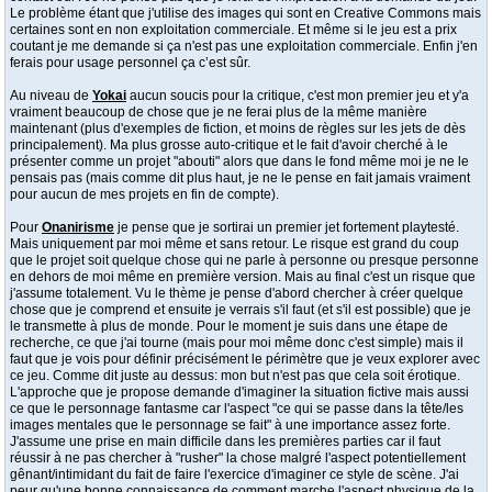
Le problème étant que j'utilise des images qui sont en Creative Commons mais
certaines sont en non exploitation commerciale. Et même si le jeu est a prix
coutant je me demande si ça n'est pas une exploitation commerciale. Enfin j'en
ferais pour usage personnel ça c’est sûr.
Au niveau de
Yokai
aucun soucis pour la critique, c'est mon premier jeu et y'a
vraiment beaucoup de chose que je ne ferai plus de la même manière
maintenant (plus d'exemples de fiction, et moins de règles sur les jets de dès
principalement). Ma plus grosse auto-critique et le fait d'avoir cherché à le
présenter comme un projet "abouti" alors que dans le fond même moi je ne le
pensais pas (mais comme dit plus haut, je ne le pense en fait jamais vraiment
pour aucun de mes projets en fin de compte).
Pour
Onanirisme
je pense que je sortirai un premier jet fortement playtesté.
Mais uniquement par moi même et sans retour. Le risque est grand du coup
que le projet soit quelque chose qui ne parle à personne ou presque personne
en dehors de moi même en première version. Mais au final c'est un risque que
j'assume totalement. Vu le thème je pense d'abord chercher à créer quelque
chose que je comprend et ensuite je verrais s'il faut (et s'il est possible) que je
le transmette à plus de monde. Pour le moment je suis dans une étape de
recherche, ce que j'ai tourne (mais pour moi même donc c'est simple) mais il
faut que je vois pour définir précisément le périmètre que je veux explorer avec
ce jeu. Comme dit juste au dessus: mon but n'est pas que cela soit érotique.
L'approche que je propose demande d'imaginer la situation fictive mais aussi
ce que le personnage fantasme car l'aspect "ce qui se passe dans la tête/les
images mentales que le personnage se fait" à une importance assez forte.
J'assume une prise en main difficile dans les premières parties car il faut
réussir à ne pas chercher à "rusher" la chose malgré l'aspect potentiellement
gênant/intimidant du fait de faire l'exercice d'imaginer ce style de scène. J'ai
peur qu'une bonne connaissance de comment marche l'aspect physique de la