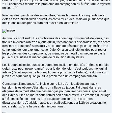
l'attention, tu joue ton yokai ou un des compagnons humains qui t'a été confié.e
? Tu cherches à résoudre le problème du compagnon ou à résoudre le mystère
en cours ?"
Pour les dés, j'ai utilisé des mini-cubes, j'avais largement la cinquantaine et
c'était assez intuitif qu'on pouvait les convertir en dés, mais oui je suppose que
des jetons ou des perles auraient aussi bien fait l'affaire.
Au final, ce sont surtout les problèmes des compagnons qui ont été joués, pas
trop les mystères (on n'en a joué qu'un, "des habitants disparaissent", et encore
c'est moi qui l'ai posé sans qu'il y ait eu don de dés pour ça, car ça m'était trop
compliqué de leur expliquer cette règle. On a surtout jeté les dés pour régler
les problèmes des compagnons, de mémoire ce n'était pas mécanisé par le
jeu, alors j'ai utilisé la mécanique de résolution de mystères.
Les joueurs et les joueuses se donnaient facilement des dés (même si parfois
c'était juste pour power gamer), pour le don de jeton, c'est toujours moi qui ai
arbitré (c'était trop dur de leur expliquer le principe de l'arbitre), je donnais un
jeton à chaque fois qu'on jouait le problème d'un compagnon humain.
Concernant l'ambiance, j'ai insisté sur le fait qu'on jouait des animaux
transformistes et que c'était dans un village au japon. J'ai piqué dans les
étagères de la médiathèque des mangas pour en tirer des noms japonais et
des livres sur les animaux pour trouver son animal totem. La création du village
a été simplifiée, on a retenu que c'était sur une île et que des gens
disparaissaient, c'était bien assez, on était déjà rendu à 1/2h de création, ne
nous restait qu'une heure et demie pour jouer.