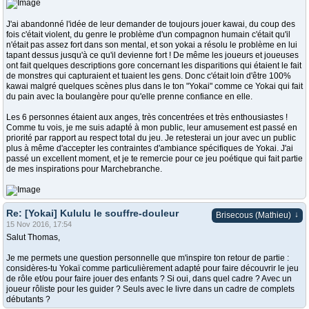
J'ai abandonné l'idée de leur demander de toujours jouer kawai, du coup des
fois c'était violent, du genre le problème d'un compagnon humain c'était qu'il
n'était pas assez fort dans son mental, et son yokai a résolu le problème en lui
tapant dessus jusqu'à ce qu'il devienne fort ! De même les joueurs et joueuses
ont fait quelques descriptions gore concernant les disparitions qui étaient le fait
de monstres qui capturaient et tuaient les gens. Donc c'était loin d'être 100%
kawai malgré quelques scènes plus dans le ton "Yokai" comme ce Yokai qui fait
du pain avec la boulangère pour qu'elle prenne confiance en elle.
Les 6 personnes étaient aux anges, très concentrées et très enthousiastes !
Comme tu vois, je me suis adapté à mon public, leur amusement est passé en
priorité par rapport au respect total du jeu. Je retesterai un jour avec un public
plus à même d'accepter les contraintes d'ambiance spécifiques de Yokai. J'ai
passé un excellent moment, et je te remercie pour ce jeu poétique qui fait partie
de mes inspirations pour Marchebranche.
Re: [Yokai] Kululu le souffre-douleur
↓
Brisecous (Mathieu)
15 Nov 2016, 17:54
Salut Thomas,
Je me permets une question personnelle que m'inspire ton retour de partie :
considères-tu Yokaï comme particulièrement adapté pour faire découvrir le jeu
de rôle et/ou pour faire jouer des enfants ? Si oui, dans quel cadre ? Avec un
joueur rôliste pour les guider ? Seuls avec le livre dans un cadre de complets
débutants ?