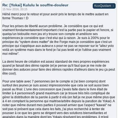
Re: [Yokai] Kululu le souffre-douleur
↓
KcoQuidam
15 Nov 2016, 20:15
Héhé merci pour le retour et pour avoir pris le temps de le mettre autant en
forme Thomas ! :D
Pour les prises de liberté aucun problème. Je considère que ce qui est
vraiment fondamentalement important c'est la partie pas le papier et l'encre, si
quelqu'un bidouille mon jeu et y trouve son compte et améliore ses
expériences je considère que c'est elui qui à raison. Je suis à 200% pour le
principe du "system does matter" de the Forge mais je considère que c'est un
principe qui s'applique aux auteur.e.s pour ne pas se reposer sur le "allez yolo
voilà un système mais dans le fond je l'ai pas testé et je l'utilise pas vraiment
moi même".
La demi heure de création est assez standard de mes propres expériences
quand je faisait des démo rapide (et je pense qu'il faut que je me note de
donner des astuces pour faire des démos rapides d'ailleurs dans le jeu ça peut
être cool).
Pour une table avec 7 personnes (en te compte si j'ai bien compris) dont
surtout des jeunes je suis assez impressionnée que cela se soit aussi bien
passé au final. L'une des concession que j'avais faite dans le livre était de
limiter à 4 personnes/5 grand maximum car je trouve très très compliqué de
gérer la distribution de la parole à partir d elà (en fait je ne joue même plus que
à 4 en comptant la personne qui maitrise/arbitre depuis la parution de Yokai). A
noter que même durant mes parties il pouvait arriver que l'aspect "kawaii" ne
soit pas si présent que cela dans les faits, j'ai plus recherché à tenter de
pousser à ce que les gens se dirigent vers des solutions bienveillantes et
apaisées dans la manière dont les Yokais résolvent les problèmes, il m'est