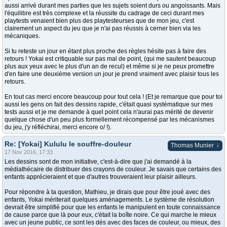
aussi arrivé durant mes parties que les sujets soient durs ou angoissants. Mais
l'équilibre est très complexe et la réussite du cadrage de ceci durant mes
playtests venaient bien plus des playtesteurses que de mon jeu, c'est
clairement un aspect du jeu que je n'ai pas réussis à cerner bien via les
mécaniques.
Si tu reteste un jour en étant plus proche des règles hésite pas à faire des
retours ! Yokai est critiquable sur pas mal de point, (qui me sautent beaucoup
plus aux yeux avec le plus d'un an de recul) et même si je ne peux promettre
d'en faire une deuxième version un jour je prend vraiment avec plaisir tous les
retours.
En tout cas merci encore beaucoup pour tout cela ! (Et je remarque que pour toi
aussi les gens on fait des dessins rapide, c'était quasi systématique sur mes
tests aussi et je me demande à quel point cela n'aurai pas mérité de devenir
quelque chose d'un peu plus formellement récompensé par les mécanismes
du jeu, j'y réfléchirai, merci encore o/ !).
Re: [Yokai] Kululu le souffre-douleur
↓
Thomas Munier
17 Nov 2016, 17:33
Les dessins sont de mon initiative, c'est-à-dire que j'ai demandé à la
médiathécaire de distribuer des crayons de couleur. Je savais que certains des
enfants apprécieraient et que d'autres trouveraient leur plaisir ailleurs.
Pour répondre à ta question, Mathieu, je dirais que pour être joué avec des
enfants, Yokai mériterait quelques aménagements. Le système de résolution
devrait être simplifié pour que les enfants le manipulent en toute connaissance
de cause parce que là pour eux, c'était la boîte noire. Ce qui marche le mieux
avec un jeune public, ce sont les dés avec des faces de couleur, ou mieux, des