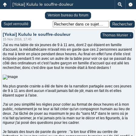
[Yokai] Kululu le souffre-douleur
Version bureau du forum
Sujet verrouillé
[Yokai] Kululu le souffre-douleur
↓
Thomas Munier
15 Nov 2016, 17:45
J'ai eu ma table de six jeunes de 9 à 11 ans, dont 2 qui étaient en famille
d'accueil, la médiathécaire m'avait mis en garde que ces 2 personnes auraient
du mal à tenir en place pendant deux heures. Au final en effet l'une d'elle s'est
éclipsée pendant 5 mn avec un autre de la table pour voir ce qui se passait du
côté des ordinateurs et c'est l'autre garçon en famille d'accueil qui est allé les
rechercher, donc c'est dire que tout le monde était à fond dedans !
Ma plus grande crainte a été de faire de la narration partagée avec ces jeunes
de 9 à 11 ans dont aucun n'avait jamais fait de jdr, mais en fait ils et elles
étaient super à l'aise.
J'ai un peu simplifié les règles pour coller au format de deux heures et à mon
public, notamment je ne leur ai fait créer qu'un compagnon humain au lieu de
deux. J'ai tâché de jouer au maximum le jeu du "sans MJ" dans le sens où je
n'ai fait qu'animer, je n'ai jamais pris la main sur le décor et les figurants, à la
rigueur j'ai posé des questions pour les cadrer.
Je faisais des tours de parole du genre : "a ton tour d'être au centre de