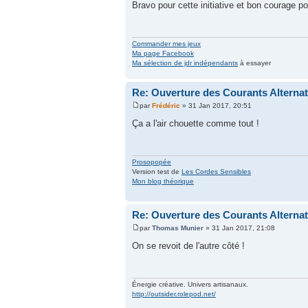
Bravo pour cette initiative et bon courage p
Commander mes jeux
Ma page Facebook
Ma sélection de jdr indépendants
à essayer
Re: Ouverture des Courants Alterna
par
Frédéric
» 31 Jan 2017, 20:51
Ça a l'air chouette comme tout !
Prosopopée
Version test de
Les Cordes Sensibles
Mon blog théorique
Re: Ouverture des Courants Alterna
par
Thomas Munier
» 31 Jan 2017, 21:08
On se revoit de l'autre côté !
Énergie créative. Univers artisanaux.
http://outsider.rolepod.net/