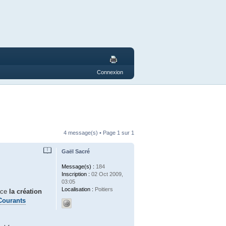
Connexion
4 message(s) • Page
1
sur
1
Gaël Sacré
Message(s) :
184
Inscription :
02 Oct 2009,
03:05
Localisation :
Poitiers
lace
la création
Courants