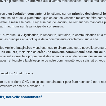
uvelle plateforme,
un site web
aux diverses fonctionnalités, dont le tradition
ujours
en évolution constante
, et fonctionne sur
un principe décisionnel h
communauté et de la plateforme, que ce soit en venant simplement faire part d
mettre la main à la pâte. Il n'y aura pas de leaders, seulement des mandatés 
s au maximum sur le principe du consensus
.
: l'ouverture, la vulgarisation, la rencontre, l'entraide, la communication et la t
ur les principes et la politique de la communauté directement sur le site.
Ateliers Imaginaires viendront nous rejoindre dans cette nouvelle aventure
 les Ateliers
, mais bien de
créer une nouvelle communauté basé sur de 
ouhaitent à créer leur propre projet de communauté ou de contenu lié au jeu de 
tiques. Si toutefois la philosophie de notre communauté vous satisfait et vous 
"angeldust" LI et Thouny.
re au site d'une ONG écologique, certainement pour faire honneur à notre rép
rovisoire et amené à évoluer :D
tifs, nouvelle communauté