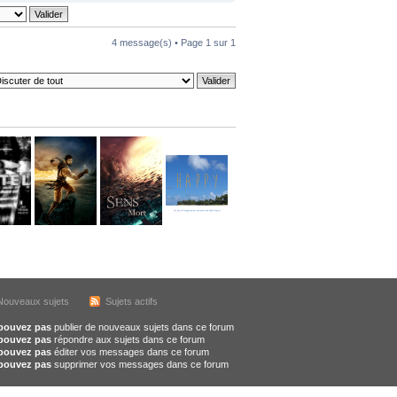
4 message(s) • Page
1
sur
1
Nouveaux sujets
Sujets actifs
pouvez pas
publier de nouveaux sujets dans ce forum
pouvez pas
répondre aux sujets dans ce forum
pouvez pas
éditer vos messages dans ce forum
pouvez pas
supprimer vos messages dans ce forum