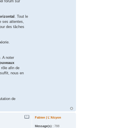
nel forum sur
orizontal
. Tout le
e ses attentes,
pour des tâches
héorie.
. A noter
nouveaux
rôle afin de
suffit, nous en
utation de
Fabien | L'Alcyon
Message(s) :
788