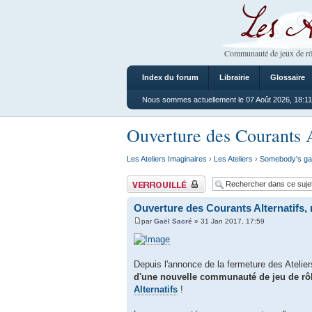
Les Ateliers
Communauté de jeux de rô
Index du forum
Librairie
Glossaire
Nous sommes actuellement le 07 Août 2026, 18:11
Ouverture des Courants A
Les Ateliers Imaginaires
›
Les Ateliers
›
Somebody's g
Sujet verrouillé
Ouverture des Courants Alternatifs,
par
Gaël Sacré
» 31 Jan 2017, 17:59
Depuis l'annonce de la fermeture des Ateli
d'une nouvelle communauté de jeu de rô
Alternatifs
!