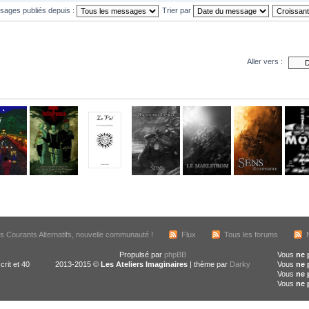
ssages publiés depuis :
Trier par
Aller vers :
s Courants Alternatifs, nouvelle communauté !
Flux
Tous les forums
Propulsé par
phpBB
Vous
ne 
crit et 40
2013-2015 ©
Les Ateliers Imaginaires
| thème par
Darky
Vous
ne 
Vous
ne 
Vous
ne 