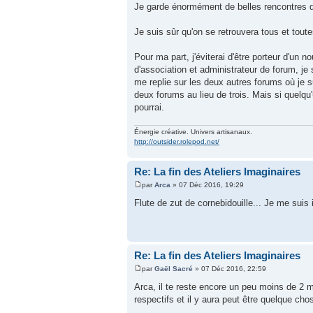
Je garde énormément de belles rencontres de 
Je suis sûr qu'on se retrouvera tous et toutes 
Pour ma part, j'éviterai d'être porteur d'u
d'association et administrateur de forum, je
me replie sur les deux autres forums où je s
deux forums au lieu de trois. Mais si quelqu'
pourrai.
Énergie créative. Univers artisanaux.
http://outsider.rolepod.net/
Re: La fin des Ateliers Imaginaires
par
Arca
» 07 Déc 2016, 19:29
Flute de zut de cornebidouille... Je me suis 
Re: La fin des Ateliers Imaginaires
par
Gaël Sacré
» 07 Déc 2016, 22:59
Arca, il te reste encore un peu moins de 2 
respectifs et il y aura peut être quelque ch