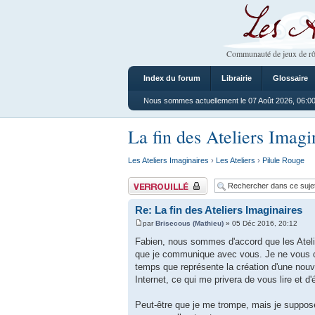
Les Ateliers
Communauté de jeux de rô
Index du forum
Librairie
Glossaire
Nous sommes actuellement le 07 Août 2026, 06:0
La fin des Ateliers Imagi
Les Ateliers Imaginaires
›
Les Ateliers
›
Pilule Rouge
Sujet verrouillé
Re: La fin des Ateliers Imaginaires
par
Brisecous (Mathieu)
» 05 Déc 2016, 20:12
Fabien, nous sommes d'accord que les Atelier
que je communique avec vous. Je ne vous con
temps que représente la création d'une nouv
Internet, ce qui me privera de vous lire et d
Peut-être que je me trompe, mais je suppose