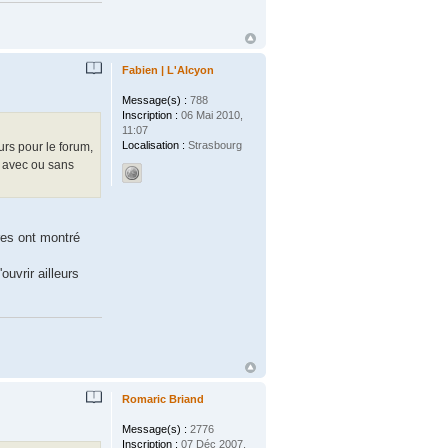
Fabien | L'Alcyon
Message(s) :
788
Inscription :
06 Mai 2010,
11:07
Localisation :
Strasbourg
rs pour le forum,
, avec ou sans
res ont montré
uvrir ailleurs
Romaric Briand
Message(s) :
2776
Inscription :
07 Déc 2007,