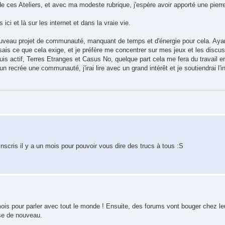
ces Ateliers, et avec ma modeste rubrique, j'espère avoir apporté une pierre 
ici et là sur les internet et dans la vraie vie.
n nouveau projet de communauté, manquant de temps et d'énergie pour cela. Aya
 sais ce que cela exige, et je préfère me concentrer sur mes jeux et les discu
uis actif, Terres Etranges et Casus No, quelque part cela me fera du travail e
un recrée une communauté, j'irai lire avec un grand intérêt et je soutiendrai l'i
inscris il y a un mois pour pouvoir vous dire des trucs à tous :S
mois pour parler avec tout le monde ! Ensuite, des forums vont bouger chez le
ose de nouveau.