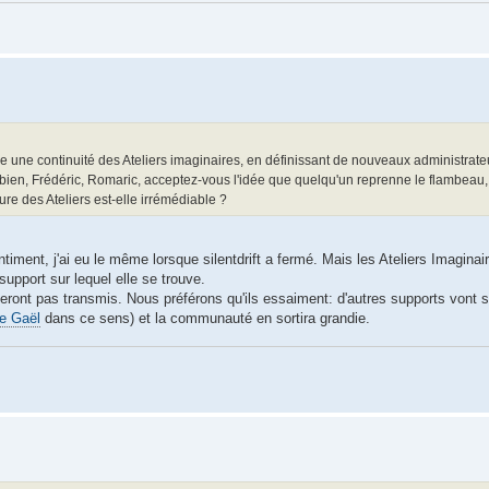
 une continuité des Ateliers imaginaires, en définissant de nouveaux administrateu
abien, Frédéric, Romaric, acceptez-vous l'idée que quelqu'un reprenne le flambeau
ure des Ateliers est-elle irrémédiable ?
ment, j'ai eu le même lorsque silentdrift a fermé. Mais les Ateliers Imaginai
support sur lequel elle se trouve.
eront pas transmis. Nous préférons qu'ils essaiment: d'autres supports vont s'o
de Gaël
dans ce sens) et la communauté en sortira grandie.