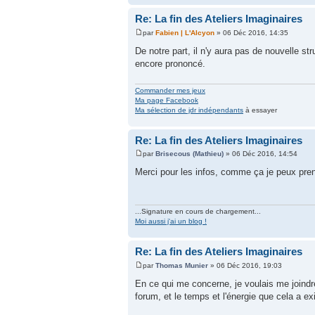
Re: La fin des Ateliers Imaginaires
par
Fabien | L'Alcyon
» 06 Déc 2016, 14:35
De notre part, il n'y aura pas de nouvelle 
encore prononcé.
Commander mes jeux
Ma page Facebook
Ma sélection de jdr indépendants
à essayer
Re: La fin des Ateliers Imaginaires
par
Brisecous (Mathieu)
» 06 Déc 2016, 14:54
Merci pour les infos, comme ça je peux pre
...Signature en cours de chargement...
Moi aussi j'ai un blog !
Re: La fin des Ateliers Imaginaires
par
Thomas Munier
» 06 Déc 2016, 19:03
En ce qui me concerne, je voulais me joindre
forum, et le temps et l'énergie que cela a ex