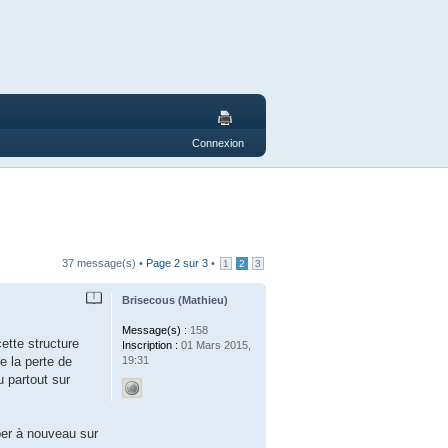
Connexion
37 message(s) •
Page
2
sur
3
•
1
2
3
Brisecous (Mathieu)
Message(s) :
158
ette structure
Inscription :
01 Mars 2015,
19:31
e la perte de
u partout sur
per à nouveau sur