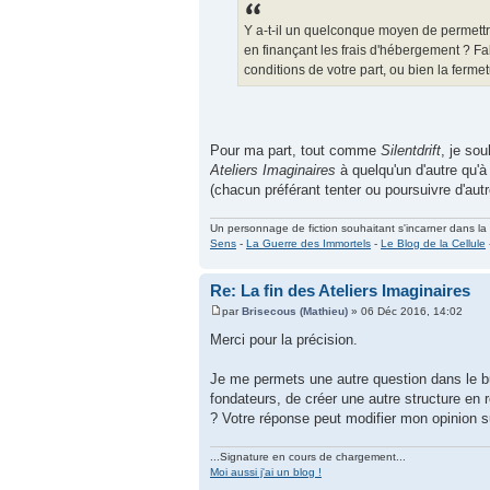
Y a-t-il un quelconque moyen de permettre
en finançant les frais d'hébergement ? F
conditions de votre part, ou bien la fermet
Pour ma part, tout comme
Silentdrift
, je so
Ateliers Imaginaires
à quelqu'un d'autre qu'
(chacun préférant tenter ou poursuivre d'au
Un personnage de fiction souhaitant s'incarner dans la ré
Sens
-
La Guerre des Immortels
-
Le Blog de la Cellule
Re: La fin des Ateliers Imaginaires
par
Brisecous (Mathieu)
» 06 Déc 2016, 14:02
Merci pour la précision.
Je me permets une autre question dans le bu
fondateurs, de créer une autre structure en r
? Votre réponse peut modifier mon opinion sur
...Signature en cours de chargement...
Moi aussi j'ai un blog !