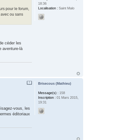
18:36
Localisation :
Saint Malo
rs pour le forum,
, avec ou sans
de céder les
e aventure-là
Brisecous (Mathieu)
Message(s) :
158
Inscription :
01 Mars 2015,
19:31
visagez-vous, les
termes éditoriaux