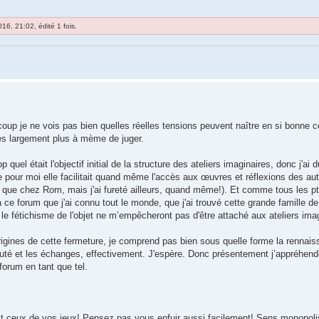
16, 21:02, édité 1 fois.
coup je ne vois pas bien quelles réelles tensions peuvent naître en si bonne
tes largement plus à mème de juger.
p quel était l'objectif initial de la structure des ateliers imaginaires, donc j'ai 
e pour moi elle facilitait quand même l'accès aux œuvres et réflexions des aut
e que chez Rom, mais j'ai fureté ailleurs, quand même!). Et comme tous les pt
à ce forum que j'ai connu tout le monde, que j'ai trouvé cette grande famille 
 le fétichisme de l'objet ne m’empêcheront pas d'être attaché aux ateliers ima
igines de cette fermeture, je comprend pas bien sous quelle forme la rennaiss
té et les échanges, effectivement. J'espère. Donc présentement j’appréhende 
 forum en tant que tel.
 Et ceux de vos jeux! Pensez pas vous enfuir aussi facilement! Sens monopol