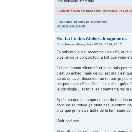
une nouvelle structure.
Dernière édition par
Brisecous (Mathieu)
le 05 Déc 20
...Signature en cours de chargement...
Moi aussi j'ai un blog !
Re: La fin des Ateliers Imaginaires
par
Newtwo(François)
» 05 Déc 2016, 20:15
Je suis moi aussi assez nouveau ici, et du 
plus, mais je conçoit tout à fait que vous ê
J'ai pas connu silentdrift et je ne sais pas tro
c'est un échec, mais ce qui est sur c'est qu
après en avoir découvert un (et oui, je post
ont pas connu SilentDrift... ben c'est grâce 
jeuderologie... et tous les commentaires sur
Après vu que je comprend pas du tout les or
donc ça se trouve ça tuera pas la communau
plus que je ne suis triste de la fermeture du
Wait and see.
Mais attention, créateurs... J'ai vos noms!