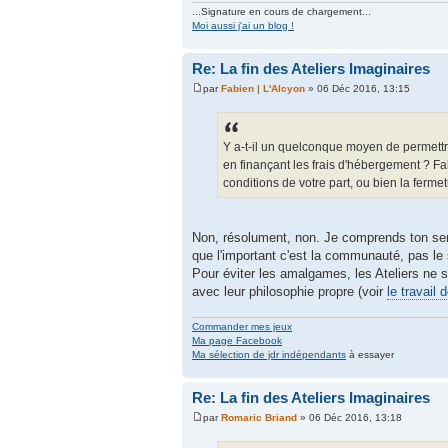
...Signature en cours de chargement...
Moi aussi j'ai un blog !
Re: La fin des Ateliers Imaginaires
par
Fabien | L'Alcyon
» 06 Déc 2016, 13:15
Y a-t-il un quelconque moyen de permettre
en finançant les frais d'hébergement ? F
conditions de votre part, ou bien la fermet
Non, résolument, non. Je comprends ton senti
que l'important c'est la communauté, pas le 
Pour éviter les amalgames, les Ateliers ne s
avec leur philosophie propre (voir
le travail 
Commander mes jeux
Ma page Facebook
Ma sélection de jdr indépendants
à essayer
Re: La fin des Ateliers Imaginaires
par
Romaric Briand
» 06 Déc 2016, 13:18