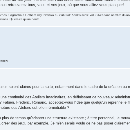
vous retrouverez tous, vous et vos jeux, où que vous alliez vous planquer!
s; Cagliostro à Gotham City; Newtwo au club troll; Arrakis sur le Val; Silver dans nombre d'uni
hommes. Qu'est-ce qu'un nom?
ither).
ses soient claires pour la suite, notamment dans le cadre de la création ou n
une continuité des Ateliers imaginaires, en définissant de nouveaux administr
 ? Fabien, Frédéric, Romaric, acceptez-vous l'idée que quelqu'un reprenne le 
meture des Ateliers est-elle irrémédiable ?
plus de temps qu'adapter une structure existante ; à titre personnel, je trouv
 A créer des jeux, par exemple. Je m'en serais voulu de ne pas poser clairemen