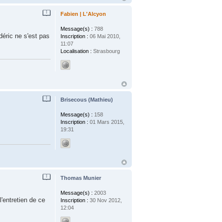
Fabien | L'Alcyon
Message(s) :
788
déric ne s'est pas
Inscription :
06 Mai 2010,
11:07
Localisation :
Strasbourg
Brisecous (Mathieu)
Message(s) :
158
Inscription :
01 Mars 2015,
19:31
Thomas Munier
Message(s) :
2003
'entretien de ce
Inscription :
30 Nov 2012,
12:04