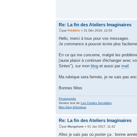
Re: La fin des Ateliers Imaginaires
par
Frédéric
» 31 Déc 2016, 12:53
Hello, merci à tous pour vos messages.
Je commence à pouvoir écrire plus facilemen
En ce qui me concerne, malgré les problèmes
j'aurai plaisir à continuer d'échanger avec 
Sintes"), sur mon
blog
et aussi par
mail
.
Ma rubrique sera fermée, je ne sais pas encore
Bonnes fêtes
Prosopopée
Version test de
Les Cordes Sensibles
Mon blog théorique
Re: La fin des Ateliers Imaginaires
par
Mangelune
» 01 Jan 2017, 11:42
Allez je sais pas où poster ça : bonne année