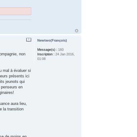
Newtwo(François)
Message(s) :
160
 compagnie, non
Inscription :
24 Jan 2016,
01:08
du mal à évaluer si
eurs présents ici
its jeunots qui
de penseurs en
ginaires!
ance aura lieu,
la transition
ise de moins en