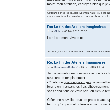
moins mon attention, et croyez bien que je 
Cauannos chez les gaulois; Daemon Kaimetsu à las Noche
quelques autres; François Néron pour la plupart des 
Re: La fin des Ateliers Imaginaires
par
Globo
» 06 Déc 2016, 00:36
Le roi est mort, vive le roi !
"Do Not Question Authority" (because they don't know e
Re: La fin des Ateliers Imaginaires
par
Brisecous (Mathieu)
» 06 Déc 2016, 01:54
Je me permets une question afin que les cho
structure de remplacement :
- Y a-t-il un
quelconque moyen
de permettre 
forum, en finançant les frais d'hébergement
sans conditions de votre part, ou bien la fer
Créer une nouvelle structure prend beaucoup 
temps qu'on pourrait utiliser à autre chose.