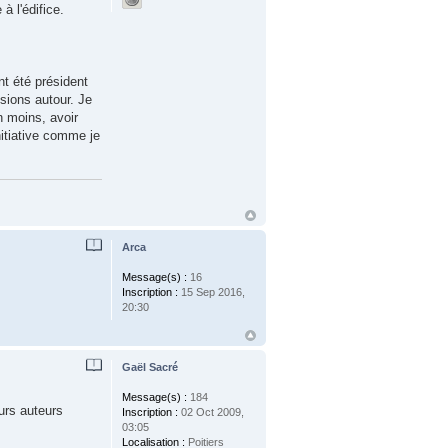
à l'édifice.
nt été président
ssions autour. Je
n moins, avoir
nitiative comme je
Arca
Message(s) :
16
Inscription :
15 Sep 2016,
20:30
Gaël Sacré
Message(s) :
184
urs auteurs
Inscription :
02 Oct 2009,
03:05
Localisation :
Poitiers