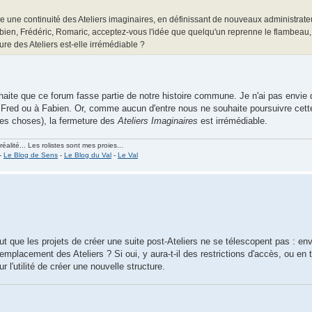
 une continuité des Ateliers imaginaires, en définissant de nouveaux administrateu
abien, Frédéric, Romaric, acceptez-vous l'idée que quelqu'un reprenne le flambeau
ure des Ateliers est-elle irrémédiable ?
uhaite que ce forum fasse partie de notre histoire commune. Je n'ai pas envie 
à Fred ou à Fabien. Or, comme aucun d'entre nous ne souhaite poursuivre cett
tres choses), la fermeture des
Ateliers Imaginaires
est irrémédiable.
alité... Les rolistes sont mes proies...
-
Le Blog de Sens
-
Le Blog du Val
-
Le Val
t que les projets de créer une suite post-Ateliers ne se télescopent pas : en
emplacement des Ateliers ? Si oui, y aura-t-il des restrictions d'accès, ou en 
 l'utilité de créer une nouvelle structure.