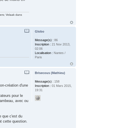
vers; Velaak dans
Globo
Message(s) :
86
Inscription :
21 Nov 2013,
02:06
Localisation :
Nantes /
Paris
Brisecous (Mathieu)
Message(s) :
158
on-création d'une
Inscription :
01 Mars 2015,
19:31
ateurs pour le
flambeau, avec ou
e que c'est du
t cette question.