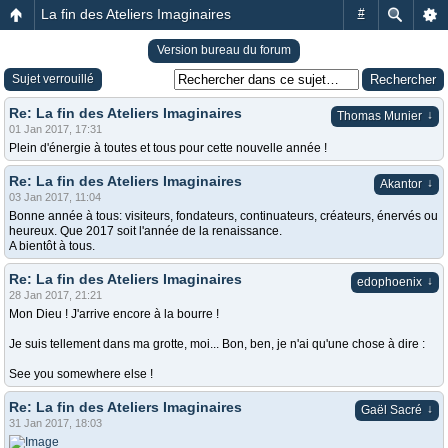
La fin des Ateliers Imaginaires
#
Version bureau du forum
Sujet verrouillé
Re: La fin des Ateliers Imaginaires
↓
Thomas Munier
01 Jan 2017, 17:31
Plein d'énergie à toutes et tous pour cette nouvelle année !
Re: La fin des Ateliers Imaginaires
↓
Akantor
03 Jan 2017, 11:04
Bonne année à tous: visiteurs, fondateurs, continuateurs, créateurs, énervés ou
heureux. Que 2017 soit l'année de la renaissance.
A bientôt à tous.
Re: La fin des Ateliers Imaginaires
↓
edophoenix
28 Jan 2017, 21:21
Mon Dieu ! J'arrive encore à la bourre !
Je suis tellement dans ma grotte, moi... Bon, ben, je n'ai qu'une chose à dire :
See you somewhere else !
Re: La fin des Ateliers Imaginaires
↓
Gaël Sacré
31 Jan 2017, 18:03