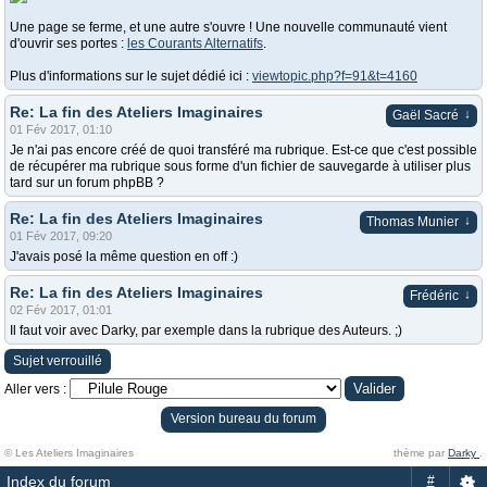
Une page se ferme, et une autre s'ouvre ! Une nouvelle communauté vient
d'ouvrir ses portes :
les Courants Alternatifs
.
Plus d'informations sur le sujet dédié ici :
viewtopic.php?f=91&t=4160
Re: La fin des Ateliers Imaginaires
↓
Gaël Sacré
01 Fév 2017, 01:10
Je n'ai pas encore créé de quoi transféré ma rubrique. Est-ce que c'est possible
de récupérer ma rubrique sous forme d'un fichier de sauvegarde à utiliser plus
tard sur un forum phpBB ?
Re: La fin des Ateliers Imaginaires
↓
Thomas Munier
01 Fév 2017, 09:20
J'avais posé la même question en off :)
Re: La fin des Ateliers Imaginaires
↓
Frédéric
02 Fév 2017, 01:01
Il faut voir avec Darky, par exemple dans la rubrique des Auteurs. ;)
Sujet verrouillé
Aller vers :
Version bureau du forum
© Les Ateliers Imaginaires
thème par
Darky
.
Index du forum
#