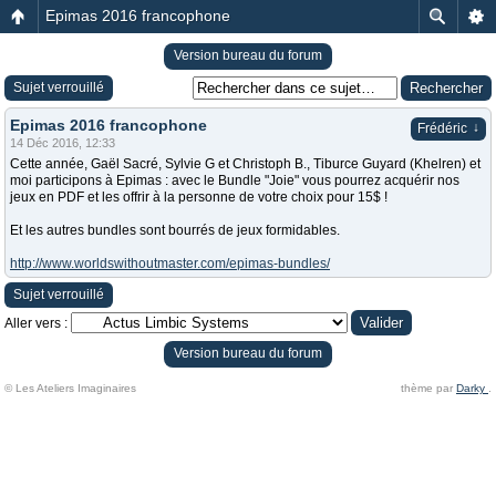
Epimas 2016 francophone
Version bureau du forum
Sujet verrouillé
Epimas 2016 francophone
↓
Frédéric
14 Déc 2016, 12:33
Cette année, Gaël Sacré, Sylvie G et Christoph B., Tiburce Guyard (Khelren) et
moi participons à Epimas : avec le Bundle "Joie" vous pourrez acquérir nos
jeux en PDF et les offrir à la personne de votre choix pour 15$ !
Et les autres bundles sont bourrés de jeux formidables.
http://www.worldswithoutmaster.com/epimas-bundles/
Sujet verrouillé
Aller vers :
Version bureau du forum
© Les Ateliers Imaginaires
thème par
Darky
.