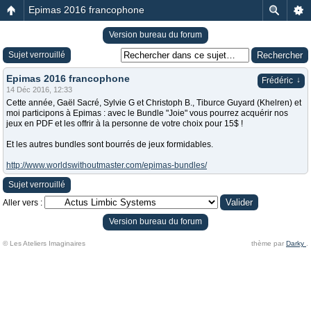
Epimas 2016 francophone
Version bureau du forum
Sujet verrouillé
Epimas 2016 francophone
↓
Frédéric
14 Déc 2016, 12:33
Cette année, Gaël Sacré, Sylvie G et Christoph B., Tiburce Guyard (Khelren) et
moi participons à Epimas : avec le Bundle "Joie" vous pourrez acquérir nos
jeux en PDF et les offrir à la personne de votre choix pour 15$ !
Et les autres bundles sont bourrés de jeux formidables.
http://www.worldswithoutmaster.com/epimas-bundles/
Sujet verrouillé
Aller vers :
Version bureau du forum
© Les Ateliers Imaginaires
thème par
Darky
.