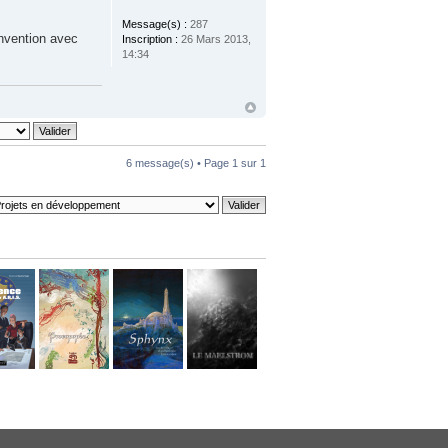
Message(s) :
287
onvention avec
Inscription :
26 Mars 2013,
14:34
6 message(s) • Page
1
sur
1