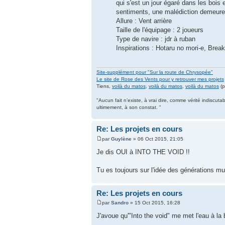
qui s'est un jour égaré dans les bois e
sentiments, une malédiction demeure. S
Allure : Vent arrière
Taille de l'équipage : 2 joueurs
Type de navire : jdr à ruban
Inspirations : Hotaru no mori-e, Break
Site-supplément pour "Sur la route de Chrysopée"
Le site de Rose des Vents pour y retrouver mes projets
Tiens,
voilà du matos
,
voilà du matos
,
voilà du matos
(p
"Aucun fait n’existe, à vrai dire, comme vérité indiscuta
ultimement, à son constat. "
Re: Les projets en cours
par
Guylène
» 06 Oct 2015, 21:05
Je dis OUI à INTO THE VOID !!
Tu es toujours sur l'idée des générations mul
Re: Les projets en cours
par
Sandro
» 15 Oct 2015, 16:28
J'avoue qu'"Into the void" me met l'eau à la 