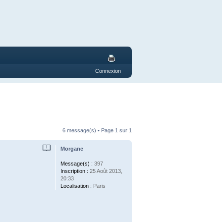
Connexion
6 message(s) • Page
1
sur
1
Morgane
Message(s) :
397
Inscription :
25 Août 2013,
20:33
Localisation :
Paris