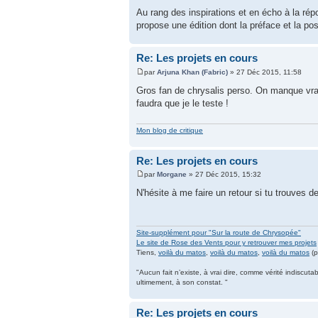
Au rang des inspirations et en écho à la rép
propose une édition dont la préface et la po
Re: Les projets en cours
par
Arjuna Khan (Fabric)
» 27 Déc 2015, 11:58
Gros fan de chrysalis perso. On manque vrai
faudra que je le teste !
Mon blog de critique
Re: Les projets en cours
par
Morgane
» 27 Déc 2015, 15:32
N'hésite à me faire un retour si tu trouves d
Site-supplément pour "Sur la route de Chrysopée"
Le site de Rose des Vents pour y retrouver mes projets
Tiens,
voilà du matos
,
voilà du matos
,
voilà du matos
(p
"Aucun fait n’existe, à vrai dire, comme vérité indiscuta
ultimement, à son constat. "
Re: Les projets en cours