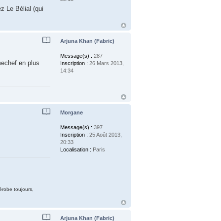
z Le Bélial (qui
Arjuna Khan (Fabric)
Message(s) :
287
mechef en plus
Inscription :
26 Mars 2013,
14:34
Morgane
Message(s) :
397
Inscription :
25 Août 2013,
20:33
Localisation :
Paris
dérobe toujours,
Arjuna Khan (Fabric)