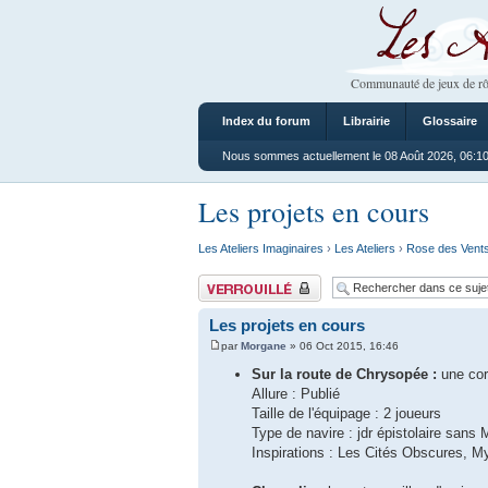
Les Ateliers
Communauté de jeux de rô
Index du forum
Librairie
Glossaire
Nous sommes actuellement le 08 Août 2026, 06:1
Les projets en cours
Les Ateliers Imaginaires
›
Les Ateliers
›
Rose des Vent
Sujet verrouillé
Les projets en cours
par
Morgane
» 06 Oct 2015, 16:46
Sur la route de Chrysopée :
une co
Allure : Publié
Taille de l'équipage : 2 joueurs
Type de navire : jdr épistolaire sans 
Inspirations : Les Cités Obscures, M