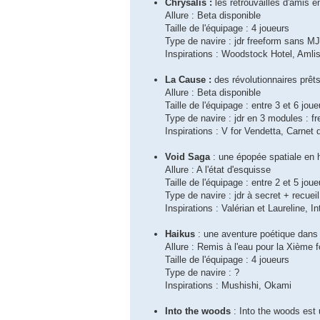
Chrysalis :
les retrouvailles d'amis e
Allure : Beta disponible
Taille de l'équipage : 4 joueurs
Type de navire : jdr freeform sans 
Inspirations : Woodstock Hotel, Amlis
La Cause :
des révolutionnaires prêt
Allure : Beta disponible
Taille de l'équipage : entre 3 et 6 joue
Type de navire : jdr en 3 modules : f
Inspirations : V for Vendetta, Carne
Void Saga
: une épopée spatiale en h
Allure : A l'état d'esquisse
Taille de l'équipage : entre 2 et 5 jo
Type de navire : jdr à secret + recuei
Inspirations : Valérian et Laureline, In
Haikus
: une aventure poétique dans
Allure : Remis à l'eau pour la Xième f
Taille de l'équipage : 4 joueurs
Type de navire : ?
Inspirations : Mushishi, Okami
Into the woods
: Into the woods est 