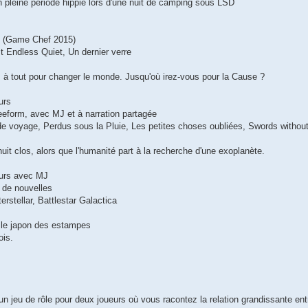
n pleine période hippie lors d'une nuit de camping sous LSD
MJ (Game Chef 2015)
t Endless Quiet, Un dernier verre
s à tout pour changer le monde. Jusqu'où irez-vous pour la Cause ?
urs
reeform, avec MJ et à narration partagée
t de voyage, Perdus sous la Pluie, Les petites choses oubliées, Swords withou
uit clos, alors que l'humanité part à la recherche d'une exoplanète.
ueurs avec MJ
l de nouvelles
terstellar, Battlestar Galactica
 le japon des estampes
ois.
un jeu de rôle pour deux joueurs où vous racontez la relation grandissante en