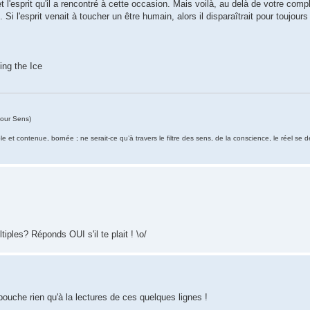
t l'esprit qu'il a rencontré à cette occasion. Mais voilà, au delà de votre compl
i l'esprit venait à toucher un être humain, alors il disparaîtrait pour toujours
ing the Ice
our Sens)
ble et contenue, bornée ; ne serait-ce qu’à travers le filtre des sens, de la conscience, le réel se 
tiples? Réponds OUI s'il te plait ! \o/
bouche rien qu'à la lectures de ces quelques lignes !