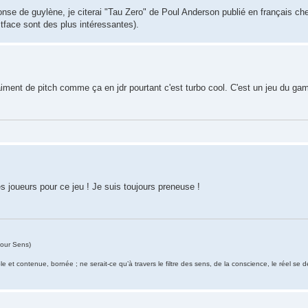
onse de guylène, je citerai "Tau Zero" de Poul Anderson publié en français che
stface sont des plus intéressantes).
ment de pitch comme ça en jdr pourtant c'est turbo cool. C'est un jeu du ga
es joueurs pour ce jeu ! Je suis toujours preneuse !
our Sens)
ble et contenue, bornée ; ne serait-ce qu’à travers le filtre des sens, de la conscience, le réel se 