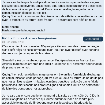
J'aurais souhaité que la multiplication des incarnations permette de catalyser
les synergies, de lever les tensions les plus fortes, et de s'affranchir des limites
de la communication par internet. Doux rêve en réalité, la tragédie de la
communication étant ce qu'elle est...
Quoiqu'il en soit, la communauté créée autour des Ateliers ne se dissoudra pas
avec la fermeture du forum, c'est évident. Et des projets sont déjà en route...
Merci encore !
Hasta siempre la independencia !
Re: La fin des Ateliers Imaginaires
↓
Gaël Sacré
04 Déc 2016, 12:05
C'est une bien triste nouvelle ! N'ayant pas été au coeur des mésententes, je
suis plutôt déçu de cette fermeture, mais, pour en avoir discuté avec certains
d'entre vous, j'en comprends les raisons.
Silentdrift a été un incubateur pour lancer l'indépendance en France. Les
Ateliers Imaginaires ont créé une famille. Je pense qu'il est temps pour chacun
de prendre son envol.
Quoiqu'il en soit, les Ateliers Imaginaires ont été un lieu formidable d'échange,
de communication et de partage, qui va bien au-delà du forum. Je ne doute pas
que nos amitiés resteront intactes, et même peut être renforcée par le fait de
pouvoir assumer chacun nos propres lignes éditoriales tout en se permettant
de faire des ponts entre nos approches.
Je ne sais pas encore quelle forme prendra la suite de mon côté. Je réfléchis
depuis longtemps à des idées qui tourne autour de l'idée de rendre plus
accessible le monde de l'indépendance, ses jeux et ses théories, de la