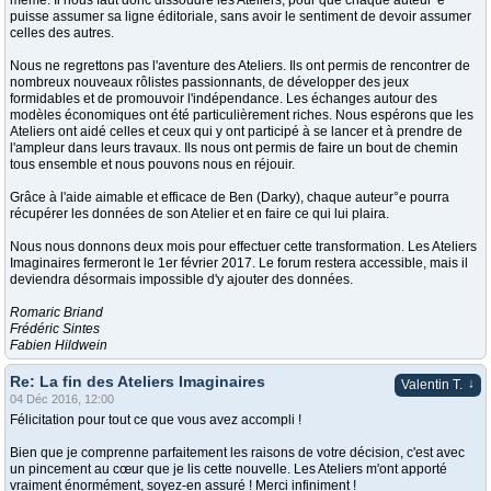
même. Il nous faut donc dissoudre les Ateliers, pour que chaque auteur°e
puisse assumer sa ligne éditoriale, sans avoir le sentiment de devoir assumer
celles des autres.
Nous ne regrettons pas l'aventure des Ateliers. Ils ont permis de rencontrer de
nombreux nouveaux rôlistes passionnants, de développer des jeux
formidables et de promouvoir l'indépendance. Les échanges autour des
modèles économiques ont été particulièrement riches. Nous espérons que les
Ateliers ont aidé celles et ceux qui y ont participé à se lancer et à prendre de
l'ampleur dans leurs travaux. Ils nous ont permis de faire un bout de chemin
tous ensemble et nous pouvons nous en réjouir.
Grâce à l'aide aimable et efficace de Ben (Darky), chaque auteur°e pourra
récupérer les données de son Atelier et en faire ce qui lui plaira.
Nous nous donnons deux mois pour effectuer cette transformation. Les Ateliers
Imaginaires fermeront le 1er février 2017. Le forum restera accessible, mais il
deviendra désormais impossible d'y ajouter des données.
Romaric Briand
Frédéric Sintes
Fabien Hildwein
Re: La fin des Ateliers Imaginaires
↓
Valentin T.
04 Déc 2016, 12:00
Félicitation pour tout ce que vous avez accompli !
Bien que je comprenne parfaitement les raisons de votre décision, c'est avec
un pincement au cœur que je lis cette nouvelle. Les Ateliers m'ont apporté
vraiment énormément, soyez-en assuré ! Merci infiniment !