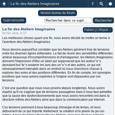
La fin des Ateliers Imaginaires
#
Version bureau du forum
Sujet verrouillé
La fin des Ateliers Imaginaires
↓
Fabien | L'Alcyon
04 Déc 2016, 11:17
Les meilleures choses ayant une fin, nous avons décidé de mettre un terme à
l'aventure des Ateliers Imaginaires.
Nous devons aujourd'hui constater que les Ateliers génèrent trop de tensions
entre les diverses lignes éditoriales. Le fait de réunir des sensibilités différentes
amène beaucoup d'incompréhensions et d'amalgames: les Ateliers Imaginaires
donnent l'impression d'être un label qui supposerait que les auteur°e°s
devraient tou°te°s soutenir les avis des un°e°s et des autres, ce qui est
nécessairement intenable dans un endroit où nous cherchons chacun à
explorer des voies et des positions différentes. En fin de compte, les synergies
positives que nous avions espérées à l'origine sont dépassées par ces
tensions.
C'est une question que nous nous posons depuis longtemps. Nous avons
espéré qu'il ne s'agisse que de tensions passagères mais il nous faut admettre
que la cause des dysfonctionnements que nous avons rencontrés est dans la
structure-même des Ateliers ainsi que dans la communication par Internet.
Ces tensions prennent à tous beaucoup d'énergie et de temps, et nous
détournent de ce qui importe réellement: la création et le plaisir du jeu lui-