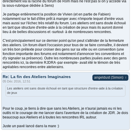
directement via la racine du forum de Rom mais ne l'est pas si on y accède via
la sous-rubrique dédiée à Sens)
Je partage entièrement la position de Vivien (et en partie de Fabien)
notamment sur le fait d'être prêt à manger avec n'importe lequel d'entre vous
mais aussi sur l'échec très relatif du forum. Les ateliers ont sans doute échoué
en tant que structure d'entre-aide à la création de jeux mais ils auront donné
lieu à de belles discussions et -surtout- à de nombreuses rencontres.
C'est principalement sur ce dernier point qu'on peut s'attrister de la fermeture
des ateliers. Un forum étant l'occasion pour tous de se faire connaître, il devient
un très bon prétexte pour croiser des gens sur sa ville ou en convention (une
fonction importante des forums est notamment d'annoncer les conventions et
d'y signaler sa présence). Outre les nombreuses parties jouées avec des gens
rencontrés ici, la dernière RJDRA -par exemple- avait été le témoin de très
agréables rencontres entre atelierains.
Re: La fin des Ateliers Imaginaires
↓
angeldust (Simon)
05 Déc 2016, 12:51
Les ateliers ont sans doute échoué en tant que structure d'entre-aide à la création
de jeux
Pour le coup, je tiens à dire que sans les Ateliers, je n'aurai jamais eu ni les
outils ni le courage de me lancer dans l'aventure de la création de JDR. Je dois
beaucoup aux Ateliers et à toutes les rencontres IRL autour.
Juste un pavé lancé dans la mare :)