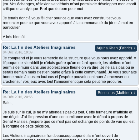
jeu. Vos échanges, réflexions et débats m'ont permis de développer mon esprit
critique et analytique. Bref que du bon pour moi.
Je tenais donc à vous féliciter pour ce que vous avez construit et vous
remercier pour ce que vous avez apporté à la communauté du jdr et à moi en
particulier.
A très bientôt
Re: La fin des Ateliers Imaginaires
↓
Arjuna Khan (Fabric)
04 Déc 2016, 19:39
Je comprend et je vous remercie de la structure que vous nous avez apporté. A
l'époque de silentdrift je n'étais guére qu'un enfant apeuré, les ateliers m'ont
permis de mûrir dans une adolescence fleurie on va dire. Je ne sais pas où je
serais demain mais c'est en partie grâce à cette communauté. Je vous souhaite
bonne route à tous en tout cas et j’espère pouvoir continuer à encenser ou
cracher sur vos jeux avec tout l'amusement que cela peut me procurer.
Re: La fin des Ateliers Imaginaires
↓
Brisecous (Mathieu)
04 Déc 2016, 20:55
Salut,
Je suis sur le cul, je ne m'y attendais pas du tout. Cette fermeture m'attriste et
me déçoit. J'ai l'impression d'une concomitance avec le débat à propos de
Serial Râlistes, j'espère que ce n'est pas cet échange de points de vue qui est
à l'origine de cette décision.
Les Ateliers Imaginaires m'ont beaucoup apporté, ils m'ont ouvert de