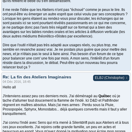
qu'ils refilent le bébé ou s'en débarrassent.
Il me reste l'idée que les Ateliers n'ont pas "échoué" comme je peux le lire. Ils
ont peut-être vu émerger un autre esprit que celui voulu par ses concepteurs ?
Lorsque les gens étaient au rendez-vous pour discuter, les échanges qui se
sont passés ici se sont pourtant révélés passionnants en ce qui me concerne,
je ne partage donc pas l'avis très négatif sur ce format qui a bien des
avantages sur les tables rondes orales et les articles à diffusion verticale (les
deux autres médiums théorético-rôlistes par excellence).
Dire que l'outil n'était pas très adapté aux usages réels, ou plus trop, me
semble en revanche assez vrai. Je ne postais plus guère que pour mettre des
news, et je n'étais pas le seul à faire ainsi. Pas besoin d'un forum de ce type
pour balancer une com' une fois par mois. A mon sens, l'intérêt d'un forum
réside dans la discussion, le débat. Peut-être qu'un nouveau lieu pourra
relancer tout ça ?
Re: La fin des Ateliers Imaginaires
↓
ELBJ (Christophe)
04 Déc 2016, 18:45
Hello all
J'interviens assez peu ces derniers mois. J'ai déménagé au
Québec
où je
tache d'allumer tout doucement la flamme de l'indé. Ici D&D et Pathfinder
règnent en maîtres absolus. Mais j'ai mes armes : Perdu sous la Pluie,
Prosopopée, Sphynx, Monostatos... déjà quelques convertis mais il faut y aller
tranquillement.
J'ai connu l'indé avec Sens qui m'a mené à Silentdrift puis aux Ateliers et à tous
ces jeux excellents. J'ai rejoins cette grande famille, un peu en actes et
beaucoup en esprit. Vous m'avez donné la motivation pour écrire mon propre