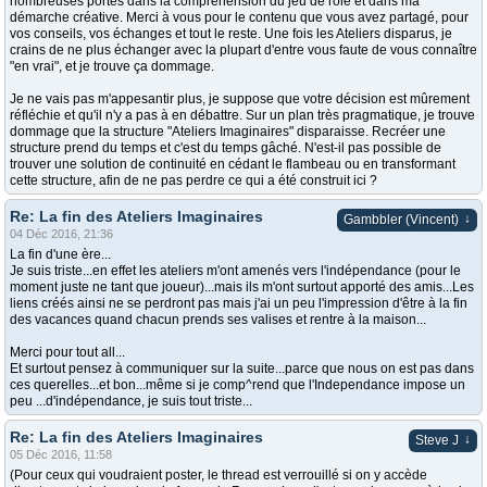
nombreuses portes dans la compréhension du jeu de rôle et dans ma
démarche créative. Merci à vous pour le contenu que vous avez partagé, pour
vos conseils, vos échanges et tout le reste. Une fois les Ateliers disparus, je
crains de ne plus échanger avec la plupart d'entre vous faute de vous connaître
"en vrai", et je trouve ça dommage.
Je ne vais pas m'appesantir plus, je suppose que votre décision est mûrement
réfléchie et qu'il n'y a pas à en débattre. Sur un plan très pragmatique, je trouve
dommage que la structure "Ateliers Imaginaires" disparaisse. Recréer une
structure prend du temps et c'est du temps gâché. N'est-il pas possible de
trouver une solution de continuité en cédant le flambeau ou en transformant
cette structure, afin de ne pas perdre ce qui a été construit ici ?
Re: La fin des Ateliers Imaginaires
↓
Gambbler (Vincent)
04 Déc 2016, 21:36
La fin d'une ère...
Je suis triste...en effet les ateliers m'ont amenés vers l'indépendance (pour le
moment juste ne tant que joueur)...mais ils m'ont surtout apporté des amis...Les
liens créés ainsi ne se perdront pas mais j'ai un peu l'impression d'être à la fin
des vacances quand chacun prends ses valises et rentre à la maison...
Merci pour tout all...
Et surtout pensez à communiquer sur la suite...parce que nous on est pas dans
ces querelles...et bon...même si je comp^rend que l'Independance impose un
peu ...d'indépendance, je suis tout triste...
Re: La fin des Ateliers Imaginaires
↓
Steve J
05 Déc 2016, 11:58
(Pour ceux qui voudraient poster, le thread est verrouillé si on y accède