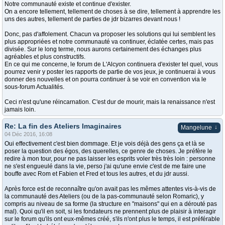
Notre communauté existe et continue d'exister.
On a encore tellement, tellement de choses à se dire, tellement à apprendre les
uns des autres, tellement de parties de jdr bizarres devant nous !
Donc, pas d'affolement. Chacun va proposer les solutions qui lui semblent les
plus appropriées et notre communauté va continuer, éclatée certes, mais pas
divisée. Sur le long terme, nous aurons certainement des échanges plus
agréables et plus constructifs.
En ce qui me concerne, le forum de L'Alcyon continuera d'exister tel quel, vous
pourrez venir y poster les rapports de partie de vos jeux, je continuerai à vous
donner des nouvelles et on pourra continuer à se voir en convention via le
sous-forum Actualités.
Ceci n'est qu'une réincarnation. C'est dur de mourir, mais la renaissance n'est
jamais loin.
Re: La fin des Ateliers Imaginaires
↓
Mangelune
04 Déc 2016, 16:08
Oui effectivement c'est bien dommage. Et je vois déjà des gens ça et là se
poser la question des égos, des querelles, ce genre de choses. Je préfère le
redire à mon tour, pour ne pas laisser les esprits voler très très loin : personne
ne s'est engueulé dans la vie, perso j'ai qu'une envie c'est de me faire une
bouffe avec Rom et Fabien et Fred et tous les autres, et du jdr aussi.
Après force est de reconnaître qu'on avait pas les mêmes attentes vis-à-vis de
la communauté des Ateliers (ou de la pas-communauté selon Romaric), y
compris au niveau de sa forme (la structure en "maisons" qui en a dérouté pas
mal). Quoi qu'il en soit, si les fondateurs ne prennent plus de plaisir à interagir
sur le forum qu'ils ont eux-mêmes créé, s'ils n'ont plus le temps, il est préférable