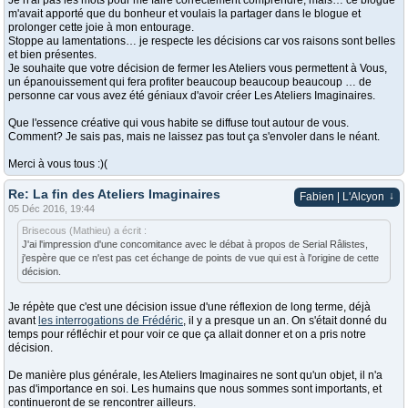
Je n'ai pas les mots pour me faire correctement comprendre, mais… ce blogue
m'avait apporté que du bonheur et voulais la partager dans le blogue et
prolonger cette joie à mon entourage.
Stoppe au lamentations… je respecte les décisions car vos raisons sont belles
et bien présentes.
Je souhaite que votre décision de fermer les Ateliers vous permettent à Vous,
un épanouissement qui fera profiter beaucoup beaucoup beaucoup … de
personne car vous avez été géniaux d'avoir créer Les Ateliers Imaginaires.
Que l'essence créative qui vous habite se diffuse tout autour de vous.
Comment? Je sais pas, mais ne laissez pas tout ça s'envoler dans le néant.
Merci à vous tous :)(
Re: La fin des Ateliers Imaginaires
↓
Fabien | L'Alcyon
05 Déc 2016, 19:44
Brisecous (Mathieu) a écrit :
J'ai l'impression d'une concomitance avec le débat à propos de Serial Râlistes,
j'espère que ce n'est pas cet échange de points de vue qui est à l'origine de cette
décision.
Je répète que c'est une décision issue d'une réflexion de long terme, déjà
avant
les interrogations de Frédéric
, il y a presque un an. On s'était donné du
temps pour réfléchir et pour voir ce que ça allait donner et on a pris notre
décision.
De manière plus générale, les Ateliers Imaginaires ne sont qu'un objet, il n'a
pas d'importance en soi. Les humains que nous sommes sont importants, et
continueront de se rencontrer ailleurs.