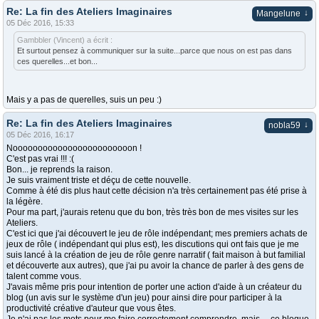
Re: La fin des Ateliers Imaginaires
↓
Mangelune
05 Déc 2016, 15:33
Gambbler (Vincent) a écrit :
Et surtout pensez à communiquer sur la suite...parce que nous on est pas dans
ces querelles...et bon...
Mais y a pas de querelles, suis un peu :)
Re: La fin des Ateliers Imaginaires
↓
nobla59
05 Déc 2016, 16:17
Noooooooooooooooooooooooon !
C'est pas vrai !!! :(
Bon... je reprends la raison.
Je suis vraiment triste et déçu de cette nouvelle.
Comme à été dis plus haut cette décision n'a très certainement pas été prise à
la légère.
Pour ma part, j'aurais retenu que du bon, très très bon de mes visites sur les
Ateliers.
C'est ici que j'ai découvert le jeu de rôle indépendant; mes premiers achats de
jeux de rôle ( indépendant qui plus est), les discutions qui ont fais que je me
suis lancé à la création de jeu de rôle genre narratif ( fait maison à but familial
et découverte aux autres), que j'ai pu avoir la chance de parler à des gens de
talent comme vous.
J'avais même pris pour intention de porter une action d'aide à un créateur du
blog (un avis sur le système d'un jeu) pour ainsi dire pour participer à la
productivité créative d'auteur que vous êtes.