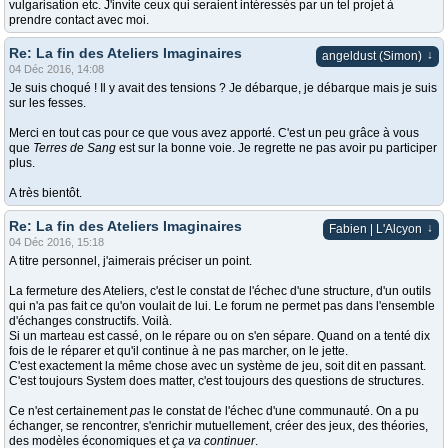
vulgarisation etc. J'invite ceux qui seraient intéressés par un tel projet à
prendre contact avec moi.
Re: La fin des Ateliers Imaginaires
↓
angeldust (Simon)
04 Déc 2016, 14:08
Je suis choqué ! Il y avait des tensions ? Je débarque, je débarque mais je suis
sur les fesses.
Merci en tout cas pour ce que vous avez apporté. C'est un peu grâce à vous
que
Terres de Sang
est sur la bonne voie. Je regrette ne pas avoir pu participer
plus.
A très bientôt.
Re: La fin des Ateliers Imaginaires
↓
Fabien | L'Alcyon
04 Déc 2016, 15:18
A titre personnel, j'aimerais préciser un point.
La fermeture des Ateliers, c'est le constat de l'échec d'une structure, d'un outils
qui n'a pas fait ce qu'on voulait de lui. Le forum ne permet pas dans l'ensemble
d'échanges constructifs. Voilà.
Si un marteau est cassé, on le répare ou on s'en sépare. Quand on a tenté dix
fois de le réparer et qu'il continue à ne pas marcher, on le jette.
C'est exactement la même chose avec un système de jeu, soit dit en passant.
C'est toujours System does matter, c'est toujours des questions de structures.
Ce n'est certainement
pas
le constat de l'échec d'une communauté. On a pu
échanger, se rencontrer, s'enrichir mutuellement, créer des jeux, des théories,
des modèles économiques et
ça va continuer
.