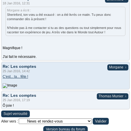
18 Jan 2016, 12:31
Morgane a écrit :
Sherinford, ton vœu a été exaucé : on a été livrés ce matin. Tu peux donc
commander dès à présent !
N'hésite pas à me contacter si tu as des questions ou tout simplement pour nous
raconter ton expérience de jeu. A très vite dans le Monde tout Autour !
Magnifique !
J'ai fait le nécessaire.
Re: Les comptes
↓
Morgane
25 Jan 2016, 14:42
C'est... la... fête !
Re: Les comptes
↓
Thomas Munier
25 Jan 2016, 17:19
Ô joie !
Sujet verrouillé
Aller vers :
Version bureau du forum