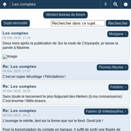
Les comptes
#
Version bureau du forum
Sujet verrouillé
Les comptes
↓
Morgane
03 Déc 2015, 17:42
Deux mois après la publication de
Sur la route de Chrysopée
, je laisse la
parole à Maxime.
Re: Les comptes
↓
Thomas Munier
03 Déc 2015, 17:57
C'est un super décollage ! Félicitations !
Re: Les comptes
↓
Frédéric
03 Déc 2015, 18:29
Sans doute le lancement le plus fulgurant des Ateliers (à ma connaissance).
C'est énorme ! Mille bravos.
Re: Les comptes
↓
Fabien @ InMediasRes
08 Déc 2015, 18:12
L'ouvrage le mérite, tant sur la forme que sur le fond. Good job !
Pour la transmutation du compte en banque, il suffit de sortir une flopée de