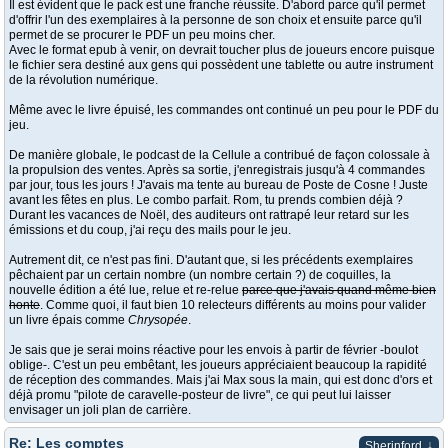
Il est évident que le pack est une franche réussite. D'abord parce qu'il permet
d'offrir l'un des exemplaires à la personne de son choix et ensuite parce qu'il
permet de se procurer le PDF un peu moins cher.
Avec le format epub à venir, on devrait toucher plus de joueurs encore puisque
le fichier sera destiné aux gens qui possèdent une tablette ou autre instrument
de la révolution numérique.
Même avec le livre épuisé, les commandes ont continué un peu pour le PDF du
jeu.
De manière globale, le podcast de la Cellule a contribué de façon colossale à
la propulsion des ventes. Après sa sortie, j'enregistrais jusqu'à 4 commandes
par jour, tous les jours ! J'avais ma tente au bureau de Poste de Cosne ! Juste
avant les fêtes en plus. Le combo parfait. Rom, tu prends combien déjà ?
Durant les vacances de Noël, des auditeurs ont rattrapé leur retard sur les
émissions et du coup, j'ai reçu des mails pour le jeu.
Autrement dit, ce n'est pas fini. D'autant que, si les précédents exemplaires
pêchaient par un certain nombre (un nombre certain ?) de coquilles, la
nouvelle édition a été lue, relue et re-relue
parce que j'avais quand même bien
honte
. Comme quoi, il faut bien 10 relecteurs différents au moins pour valider
un livre épais comme
Chrysopée
.
Je sais que je serai moins réactive pour les envois à partir de février -boulot
oblige-. C'est un peu embêtant, les joueurs appréciaient beaucoup la rapidité
de réception des commandes. Mais j'ai Max sous la main, qui est donc d'ors et
déjà promu "pilote de caravelle-posteur de livre", ce qui peut lui laisser
envisager un joli plan de carrière.
Re: Les comptes
↓
Sherinford