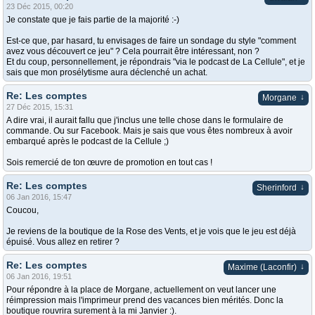
23 Déc 2015, 00:20
Je constate que je fais partie de la majorité :-)
Est-ce que, par hasard, tu envisages de faire un sondage du style "comment
avez vous découvert ce jeu" ? Cela pourrait être intéressant, non ?
Et du coup, personnellement, je répondrais "via le podcast de La Cellule", et je
sais que mon prosélytisme aura déclenché un achat.
Re: Les comptes
↓
Morgane
27 Déc 2015, 15:31
A dire vrai, il aurait fallu que j'inclus une telle chose dans le formulaire de
commande. Ou sur Facebook. Mais je sais que vous êtes nombreux à avoir
embarqué après le podcast de la Cellule ;)
Sois remercié de ton œuvre de promotion en tout cas !
Re: Les comptes
↓
Sherinford
06 Jan 2016, 15:47
Coucou,
Je reviens de la boutique de la Rose des Vents, et je vois que le jeu est déjà
épuisé. Vous allez en retirer ?
Re: Les comptes
↓
Maxime (Laconfir)
06 Jan 2016, 19:51
Pour répondre à la place de Morgane, actuellement on veut lancer une
réimpression mais l'imprimeur prend des vacances bien mérités. Donc la
boutique rouvrira surement à la mi Janvier :).