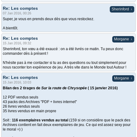
Re: Les comptes
↓
Sherinford
07 Jan 2016, 00:26
Super, je vous en prends deux dès que vous restockez.
A bientôt.
Re: Les comptes
↓
Morgane
15 Jan 2016, 09:32
Sherinford, ton vœu a été exaucé : on a été livrés ce matin. Tu peux donc
commander dès à présent !
N'hésite pas à me contacter si tu as des questions ou tout simplement pour
nous raconter ton expérience de jeu. A très vite dans le Monde tout Autour !
Re: Les comptes
↓
Morgane
15 Jan 2016, 10:03
Bilan des 2 tirages de
Sur la route de Chrysopée
( 15 janvier 2016)
12 PDF vendus seuls
43 packs des Archives "PDF + livres internet"
26 livres vendus seuls
35 livres vendus en main propre
Soit :
116 exemplaires vendus au total
(159 si on considère que le pack des
Archives contient en fait deux exemplaires de jeu. Ce qui est assez sexy pour
le moral =) )