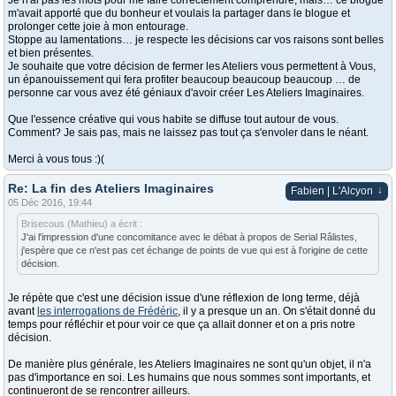
Je n'ai pas les mots pour me faire correctement comprendre, mais… ce blogue
m'avait apporté que du bonheur et voulais la partager dans le blogue et
prolonger cette joie à mon entourage.
Stoppe au lamentations… je respecte les décisions car vos raisons sont belles
et bien présentes.
Je souhaite que votre décision de fermer les Ateliers vous permettent à Vous,
un épanouissement qui fera profiter beaucoup beaucoup beaucoup … de
personne car vous avez été géniaux d'avoir créer Les Ateliers Imaginaires.
Que l'essence créative qui vous habite se diffuse tout autour de vous.
Comment? Je sais pas, mais ne laissez pas tout ça s'envoler dans le néant.
Merci à vous tous :)(
Re: La fin des Ateliers Imaginaires
↓
Fabien | L'Alcyon
05 Déc 2016, 19:44
Brisecous (Mathieu) a écrit :
J'ai l'impression d'une concomitance avec le débat à propos de Serial Râlistes,
j'espère que ce n'est pas cet échange de points de vue qui est à l'origine de cette
décision.
Je répète que c'est une décision issue d'une réflexion de long terme, déjà
avant
les interrogations de Frédéric
, il y a presque un an. On s'était donné du
temps pour réfléchir et pour voir ce que ça allait donner et on a pris notre
décision.
De manière plus générale, les Ateliers Imaginaires ne sont qu'un objet, il n'a
pas d'importance en soi. Les humains que nous sommes sont importants, et
continueront de se rencontrer ailleurs.