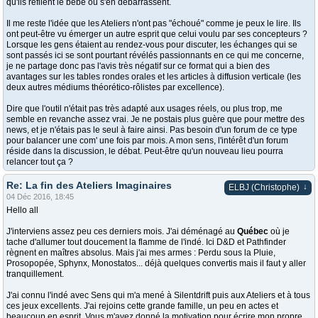
qu'ils refilent le bébé ou s'en débarrassent.
Il me reste l'idée que les Ateliers n'ont pas "échoué" comme je peux le lire. Ils
ont peut-être vu émerger un autre esprit que celui voulu par ses concepteurs ?
Lorsque les gens étaient au rendez-vous pour discuter, les échanges qui se
sont passés ici se sont pourtant révélés passionnants en ce qui me concerne,
je ne partage donc pas l'avis très négatif sur ce format qui a bien des
avantages sur les tables rondes orales et les articles à diffusion verticale (les
deux autres médiums théorético-rôlistes par excellence).
Dire que l'outil n'était pas très adapté aux usages réels, ou plus trop, me
semble en revanche assez vrai. Je ne postais plus guère que pour mettre des
news, et je n'étais pas le seul à faire ainsi. Pas besoin d'un forum de ce type
pour balancer une com' une fois par mois. A mon sens, l'intérêt d'un forum
réside dans la discussion, le débat. Peut-être qu'un nouveau lieu pourra
relancer tout ça ?
Re: La fin des Ateliers Imaginaires
↓
ELBJ (Christophe)
04 Déc 2016, 18:45
Hello all
J'interviens assez peu ces derniers mois. J'ai déménagé au
Québec
où je
tache d'allumer tout doucement la flamme de l'indé. Ici D&D et Pathfinder
règnent en maîtres absolus. Mais j'ai mes armes : Perdu sous la Pluie,
Prosopopée, Sphynx, Monostatos... déjà quelques convertis mais il faut y aller
tranquillement.
J'ai connu l'indé avec Sens qui m'a mené à Silentdrift puis aux Ateliers et à tous
ces jeux excellents. J'ai rejoins cette grande famille, un peu en actes et
beaucoup en esprit. Vous m'avez donné la motivation pour écrire mon propre