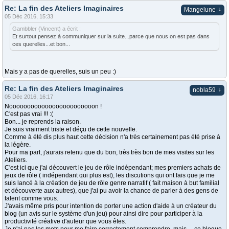
Re: La fin des Ateliers Imaginaires
↓
Mangelune
05 Déc 2016, 15:33
Gambbler (Vincent) a écrit :
Et surtout pensez à communiquer sur la suite...parce que nous on est pas dans
ces querelles...et bon...
Mais y a pas de querelles, suis un peu :)
Re: La fin des Ateliers Imaginaires
↓
nobla59
05 Déc 2016, 16:17
Noooooooooooooooooooooooon !
C'est pas vrai !!! :(
Bon... je reprends la raison.
Je suis vraiment triste et déçu de cette nouvelle.
Comme à été dis plus haut cette décision n'a très certainement pas été prise à
la légère.
Pour ma part, j'aurais retenu que du bon, très très bon de mes visites sur les
Ateliers.
C'est ici que j'ai découvert le jeu de rôle indépendant; mes premiers achats de
jeux de rôle ( indépendant qui plus est), les discutions qui ont fais que je me
suis lancé à la création de jeu de rôle genre narratif ( fait maison à but familial
et découverte aux autres), que j'ai pu avoir la chance de parler à des gens de
talent comme vous.
J'avais même pris pour intention de porter une action d'aide à un créateur du
blog (un avis sur le système d'un jeu) pour ainsi dire pour participer à la
productivité créative d'auteur que vous êtes.