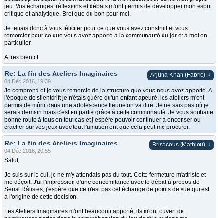
jeu. Vos échanges, réflexions et débats m'ont permis de développer mon esprit
critique et analytique. Bref que du bon pour moi.
Je tenais donc à vous féliciter pour ce que vous avez construit et vous
remercier pour ce que vous avez apporté à la communauté du jdr et à moi en
particulier.
A très bientôt
Re: La fin des Ateliers Imaginaires
↓
Arjuna Khan (Fabric)
04 Déc 2016, 19:39
Je comprend et je vous remercie de la structure que vous nous avez apporté. A
l'époque de silentdrift je n'étais guére qu'un enfant apeuré, les ateliers m'ont
permis de mûrir dans une adolescence fleurie on va dire. Je ne sais pas où je
serais demain mais c'est en partie grâce à cette communauté. Je vous souhaite
bonne route à tous en tout cas et j’espère pouvoir continuer à encenser ou
cracher sur vos jeux avec tout l'amusement que cela peut me procurer.
Re: La fin des Ateliers Imaginaires
↓
Brisecous (Mathieu)
04 Déc 2016, 20:55
Salut,
Je suis sur le cul, je ne m'y attendais pas du tout. Cette fermeture m'attriste et
me déçoit. J'ai l'impression d'une concomitance avec le débat à propos de
Serial Râlistes, j'espère que ce n'est pas cet échange de points de vue qui est
à l'origine de cette décision.
Les Ateliers Imaginaires m'ont beaucoup apporté, ils m'ont ouvert de