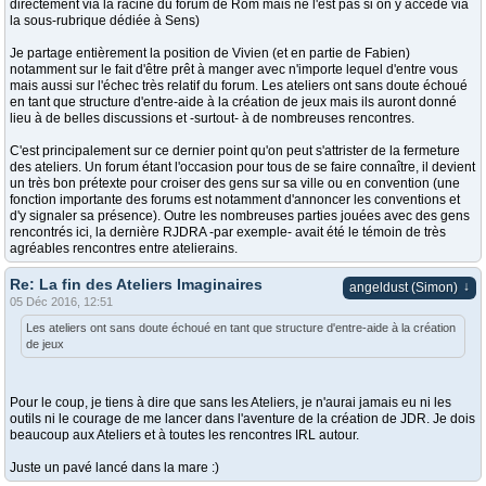
directement via la racine du forum de Rom mais ne l'est pas si on y accède via
la sous-rubrique dédiée à Sens)
Je partage entièrement la position de Vivien (et en partie de Fabien)
notamment sur le fait d'être prêt à manger avec n'importe lequel d'entre vous
mais aussi sur l'échec très relatif du forum. Les ateliers ont sans doute échoué
en tant que structure d'entre-aide à la création de jeux mais ils auront donné
lieu à de belles discussions et -surtout- à de nombreuses rencontres.
C'est principalement sur ce dernier point qu'on peut s'attrister de la fermeture
des ateliers. Un forum étant l'occasion pour tous de se faire connaître, il devient
un très bon prétexte pour croiser des gens sur sa ville ou en convention (une
fonction importante des forums est notamment d'annoncer les conventions et
d'y signaler sa présence). Outre les nombreuses parties jouées avec des gens
rencontrés ici, la dernière RJDRA -par exemple- avait été le témoin de très
agréables rencontres entre atelierains.
Re: La fin des Ateliers Imaginaires
↓
angeldust (Simon)
05 Déc 2016, 12:51
Les ateliers ont sans doute échoué en tant que structure d'entre-aide à la création
de jeux
Pour le coup, je tiens à dire que sans les Ateliers, je n'aurai jamais eu ni les
outils ni le courage de me lancer dans l'aventure de la création de JDR. Je dois
beaucoup aux Ateliers et à toutes les rencontres IRL autour.
Juste un pavé lancé dans la mare :)