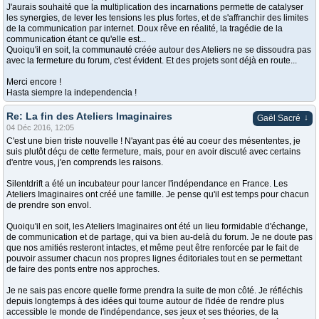
J'aurais souhaité que la multiplication des incarnations permette de catalyser
les synergies, de lever les tensions les plus fortes, et de s'affranchir des limites
de la communication par internet. Doux rêve en réalité, la tragédie de la
communication étant ce qu'elle est...
Quoiqu'il en soit, la communauté créée autour des Ateliers ne se dissoudra pas
avec la fermeture du forum, c'est évident. Et des projets sont déjà en route...
Merci encore !
Hasta siempre la independencia !
Re: La fin des Ateliers Imaginaires
↓
Gaël Sacré
04 Déc 2016, 12:05
C'est une bien triste nouvelle ! N'ayant pas été au coeur des mésententes, je
suis plutôt déçu de cette fermeture, mais, pour en avoir discuté avec certains
d'entre vous, j'en comprends les raisons.
Silentdrift a été un incubateur pour lancer l'indépendance en France. Les
Ateliers Imaginaires ont créé une famille. Je pense qu'il est temps pour chacun
de prendre son envol.
Quoiqu'il en soit, les Ateliers Imaginaires ont été un lieu formidable d'échange,
de communication et de partage, qui va bien au-delà du forum. Je ne doute pas
que nos amitiés resteront intactes, et même peut être renforcée par le fait de
pouvoir assumer chacun nos propres lignes éditoriales tout en se permettant
de faire des ponts entre nos approches.
Je ne sais pas encore quelle forme prendra la suite de mon côté. Je réfléchis
depuis longtemps à des idées qui tourne autour de l'idée de rendre plus
accessible le monde de l'indépendance, ses jeux et ses théories, de la