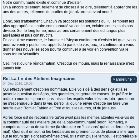
Notre communauté existe et continue d'exister.
On a encore tellement, tellement de choses à se dire, tellement à apprendre les
uns des autres, tellement de parties de jdr bizarres devant nous !
Donc, pas d'affolement. Chacun va proposer les solutions qui lui semblent les
plus appropriées et notre communauté va continuer, éclatée certes, mais pas
divisée. Sur le long terme, nous aurons certainement des échanges plus
agréables et plus constructifs.
En ce qui me concerne, le forum de L'Alcyon continuera d'exister tel quel, vous
pourrez venir y poster les rapports de partie de vos jeux, je continuerai à vous
donner des nouvelles et on pourra continuer à se voir en convention via le
sous-forum Actualités.
Ceci n'est qu'une réincarnation. C'est dur de mourir, mais la renaissance n'est
jamais loin.
Re: La fin des Ateliers Imaginaires
↓
Mangelune
04 Déc 2016, 16:08
Oui effectivement c'est bien dommage. Et je vois déjà des gens ça et là se
poser la question des égos, des querelles, ce genre de choses. Je préfère le
redire à mon tour, pour ne pas laisser les esprits voler très très loin : personne
ne s'est engueulé dans la vie, perso j'ai qu'une envie c'est de me faire une
bouffe avec Rom et Fabien et Fred et tous les autres, et du jdr aussi.
Après force est de reconnaître qu'on avait pas les mêmes attentes vis-à-vis de
la communauté des Ateliers (ou de la pas-communauté selon Romaric), y
compris au niveau de sa forme (la structure en "maisons" qui en a dérouté pas
mal). Quoi qu'il en soit, si les fondateurs ne prennent plus de plaisir à interagir
sur le forum qu'ils ont eux-mêmes créé, s'ils n'ont plus le temps, il est préférable