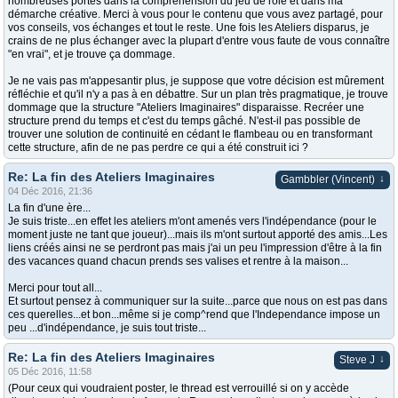
nombreuses portes dans la compréhension du jeu de rôle et dans ma
démarche créative. Merci à vous pour le contenu que vous avez partagé, pour
vos conseils, vos échanges et tout le reste. Une fois les Ateliers disparus, je
crains de ne plus échanger avec la plupart d'entre vous faute de vous connaître
"en vrai", et je trouve ça dommage.
Je ne vais pas m'appesantir plus, je suppose que votre décision est mûrement
réfléchie et qu'il n'y a pas à en débattre. Sur un plan très pragmatique, je trouve
dommage que la structure "Ateliers Imaginaires" disparaisse. Recréer une
structure prend du temps et c'est du temps gâché. N'est-il pas possible de
trouver une solution de continuité en cédant le flambeau ou en transformant
cette structure, afin de ne pas perdre ce qui a été construit ici ?
Re: La fin des Ateliers Imaginaires
↓
Gambbler (Vincent)
04 Déc 2016, 21:36
La fin d'une ère...
Je suis triste...en effet les ateliers m'ont amenés vers l'indépendance (pour le
moment juste ne tant que joueur)...mais ils m'ont surtout apporté des amis...Les
liens créés ainsi ne se perdront pas mais j'ai un peu l'impression d'être à la fin
des vacances quand chacun prends ses valises et rentre à la maison...
Merci pour tout all...
Et surtout pensez à communiquer sur la suite...parce que nous on est pas dans
ces querelles...et bon...même si je comp^rend que l'Independance impose un
peu ...d'indépendance, je suis tout triste...
Re: La fin des Ateliers Imaginaires
↓
Steve J
05 Déc 2016, 11:58
(Pour ceux qui voudraient poster, le thread est verrouillé si on y accède