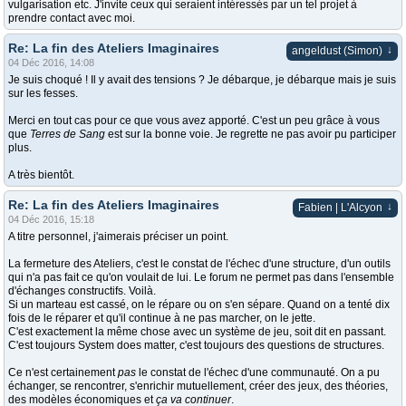
vulgarisation etc. J'invite ceux qui seraient intéressés par un tel projet à
prendre contact avec moi.
Re: La fin des Ateliers Imaginaires
↓
angeldust (Simon)
04 Déc 2016, 14:08
Je suis choqué ! Il y avait des tensions ? Je débarque, je débarque mais je suis
sur les fesses.
Merci en tout cas pour ce que vous avez apporté. C'est un peu grâce à vous
que
Terres de Sang
est sur la bonne voie. Je regrette ne pas avoir pu participer
plus.
A très bientôt.
Re: La fin des Ateliers Imaginaires
↓
Fabien | L'Alcyon
04 Déc 2016, 15:18
A titre personnel, j'aimerais préciser un point.
La fermeture des Ateliers, c'est le constat de l'échec d'une structure, d'un outils
qui n'a pas fait ce qu'on voulait de lui. Le forum ne permet pas dans l'ensemble
d'échanges constructifs. Voilà.
Si un marteau est cassé, on le répare ou on s'en sépare. Quand on a tenté dix
fois de le réparer et qu'il continue à ne pas marcher, on le jette.
C'est exactement la même chose avec un système de jeu, soit dit en passant.
C'est toujours System does matter, c'est toujours des questions de structures.
Ce n'est certainement
pas
le constat de l'échec d'une communauté. On a pu
échanger, se rencontrer, s'enrichir mutuellement, créer des jeux, des théories,
des modèles économiques et
ça va continuer
.