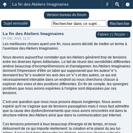
La fin des Ateliers Imaginaires
#
Version bureau du forum
Sujet verrouillé
La fin des Ateliers Imaginaires
↓
Fabien | L'Alcyon
04 Déc 2016, 11:17
Les meilleures choses ayant une fin, nous avons décidé de mettre un terme à
l'aventure des Ateliers Imaginaires.
Nous devons aujourd'hui constater que les Ateliers génèrent trop de tensions
entre les diverses lignes éditoriales. Le fait de réunir des sensibilités différentes
amène beaucoup d'incompréhensions et d'amalgames: les Ateliers Imaginaires
donnent l'impression d'être un label qui supposerait que les auteur°e°s
devraient tou°te°s soutenir les avis des un°e°s et des autres, ce qui est
nécessairement intenable dans un endroit où nous cherchons chacun à
explorer des voies et des positions différentes. En fin de compte, les synergies
positives que nous avions espérées à l'origine sont dépassées par ces
tensions.
C'est une question que nous nous posons depuis longtemps. Nous avons
espéré qu'il ne s'agisse que de tensions passagères mais il nous faut admettre
que la cause des dysfonctionnements que nous avons rencontrés est dans la
structure-même des Ateliers ainsi que dans la communication par Internet.
Ces tensions prennent à tous beaucoup d'énergie et de temps, et nous
détournent de ce qui importe réellement: la création et le plaisir du jeu lui-