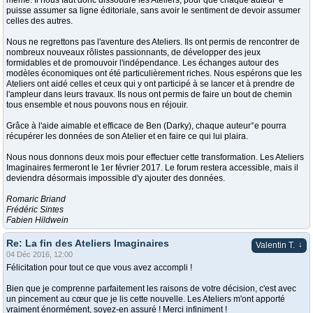
même. Il nous faut donc dissoudre les Ateliers, pour que chaque auteur°e
puisse assumer sa ligne éditoriale, sans avoir le sentiment de devoir assumer
celles des autres.
Nous ne regrettons pas l'aventure des Ateliers. Ils ont permis de rencontrer de
nombreux nouveaux rôlistes passionnants, de développer des jeux
formidables et de promouvoir l'indépendance. Les échanges autour des
modèles économiques ont été particulièrement riches. Nous espérons que les
Ateliers ont aidé celles et ceux qui y ont participé à se lancer et à prendre de
l'ampleur dans leurs travaux. Ils nous ont permis de faire un bout de chemin
tous ensemble et nous pouvons nous en réjouir.
Grâce à l'aide aimable et efficace de Ben (Darky), chaque auteur°e pourra
récupérer les données de son Atelier et en faire ce qui lui plaira.
Nous nous donnons deux mois pour effectuer cette transformation. Les Ateliers
Imaginaires fermeront le 1er février 2017. Le forum restera accessible, mais il
deviendra désormais impossible d'y ajouter des données.
Romaric Briand
Frédéric Sintes
Fabien Hildwein
Re: La fin des Ateliers Imaginaires
↓
Valentin T.
04 Déc 2016, 12:00
Félicitation pour tout ce que vous avez accompli !
Bien que je comprenne parfaitement les raisons de votre décision, c'est avec
un pincement au cœur que je lis cette nouvelle. Les Ateliers m'ont apporté
vraiment énormément, soyez-en assuré ! Merci infiniment !