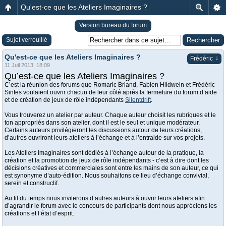
Qu'est-ce que les Ateliers Imaginaires ?
Version bureau du forum
Sujet verrouillé
Qu'est-ce que les Ateliers Imaginaires ?
↓
Frédéric
11 Juil 2013, 18:09
Qu’est-ce que les Ateliers Imaginaires ?
C’est la réunion des forums que Romaric Briand, Fabien Hildwein et Frédéric
Sintes voulaient ouvrir chacun de leur côté après la fermeture du forum d’aide
et de création de jeux de rôle indépendants
Silentdrift
.
Vous trouverez un atelier par auteur. Chaque auteur choisit les rubriques et le
ton appropriés dans son atelier, dont il est le seul et unique modérateur.
Certains auteurs privilégieront les discussions autour de leurs créations,
d’autres ouvriront leurs ateliers à l’échange et à l’entraide sur vos projets.
Les Ateliers Imaginaires sont dédiés à l’échange autour de la pratique, la
création et la promotion de jeux de rôle indépendants - c’est à dire dont les
décisions créatives et commerciales sont entre les mains de son auteur, ce qui
est synonyme d’auto-édition. Nous souhaitons ce lieu d’échange convivial,
serein et constructif.
Au fil du temps nous inviterons d’autres auteurs à ouvrir leurs ateliers afin
d’agrandir le forum avec le concours de participants dont nous apprécions les
créations et l’état d’esprit.