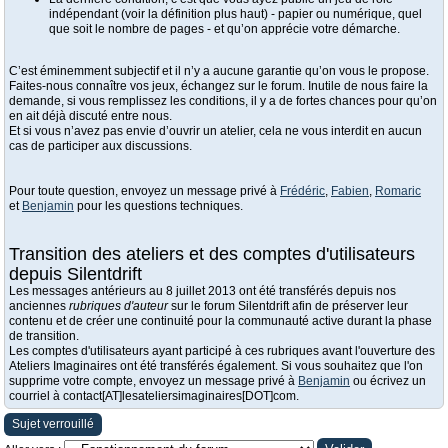
indépendant (voir la définition plus haut) - papier ou numérique, quel
que soit le nombre de pages - et qu’on apprécie votre démarche.
C’est éminemment subjectif et il n’y a aucune garantie qu’on vous le propose.
Faites-nous connaître vos jeux, échangez sur le forum. Inutile de nous faire la
demande, si vous remplissez les conditions, il y a de fortes chances pour qu’on
en ait déjà discuté entre nous.
Et si vous n’avez pas envie d’ouvrir un atelier, cela ne vous interdit en aucun
cas de participer aux discussions.
Pour toute question, envoyez un message privé à
Frédéric
,
Fabien
,
Romaric
et
Benjamin
pour les questions techniques.
Transition des ateliers et des comptes d'utilisateurs
depuis Silentdrift
Les messages antérieurs au 8 juillet 2013 ont été transférés depuis nos
anciennes
rubriques d'auteur
sur le forum Silentdrift afin de préserver leur
contenu et de créer une continuité pour la communauté active durant la phase
de transition.
Les comptes d'utilisateurs ayant participé à ces rubriques avant l'ouverture des
Ateliers Imaginaires ont été transférés également. Si vous souhaitez que l'on
supprime votre compte, envoyez un message privé à
Benjamin
ou écrivez un
courriel à contact[AT]lesateliersimaginaires[DOT]com.
Sujet verrouillé