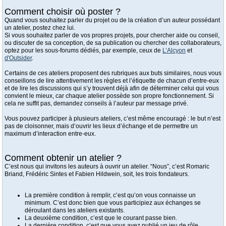
Comment choisir où poster ?
Quand vous souhaitez parler du projet ou de la création d’un auteur possédant
un atelier, postez chez lui.
Si vous souhaitez parler de vos propres projets, pour chercher aide ou conseil,
ou discuter de sa conception, de sa publication ou chercher des collaborateurs,
optez pour les sous-forums dédiés, par exemple, ceux de
L’Alcyon
et
d'Outsider
.
Certains de ces ateliers proposent des rubriques aux buts similaires, nous vous
conseillons de lire attentivement les règles et l’étiquette de chacun d’entre-eux
et de lire les discussions qui s’y trouvent déjà afin de déterminer celui qui vous
convient le mieux, car chaque atelier possède son propre fonctionnement. Si
cela ne suffit pas, demandez conseils à l’auteur par message privé.
Vous pouvez participer à plusieurs ateliers, c’est même encouragé : le but n’est
pas de cloisonner, mais d’ouvrir les lieux d’échange et de permettre un
maximum d’interaction entre-eux.
Comment obtenir un atelier ?
C’est nous qui invitons les auteurs à ouvrir un atelier. “Nous”, c’est Romaric
Briand, Frédéric Sintes et Fabien Hildwein, soit, les trois fondateurs.
La première condition à remplir, c’est qu’on vous connaisse un
minimum. C’est donc bien que vous participiez aux échanges se
déroulant dans les ateliers existants.
La deuxième condition, c’est que le courant passe bien.
La dernière condition, c’est que vous ayez publié un jeu de rôle