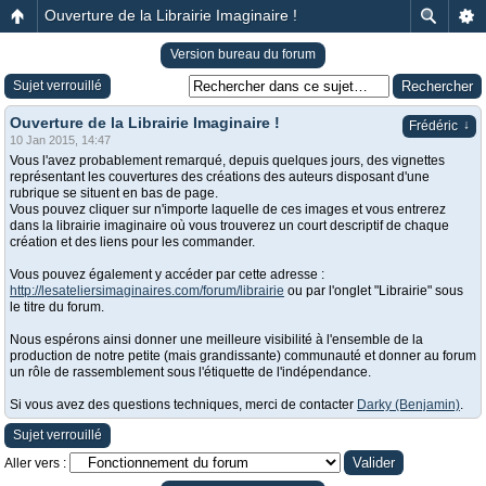
Ouverture de la Librairie Imaginaire !
Version bureau du forum
Sujet verrouillé
Ouverture de la Librairie Imaginaire !
↓
Frédéric
10 Jan 2015, 14:47
Vous l'avez probablement remarqué, depuis quelques jours, des vignettes
représentant les couvertures des créations des auteurs disposant d'une
rubrique se situent en bas de page.
Vous pouvez cliquer sur n'importe laquelle de ces images et vous entrerez
dans la librairie imaginaire où vous trouverez un court descriptif de chaque
création et des liens pour les commander.
Vous pouvez également y accéder par cette adresse :
http://lesateliersimaginaires.com/forum/librairie
ou par l'onglet "Librairie" sous
le titre du forum.
Nous espérons ainsi donner une meilleure visibilité à l'ensemble de la
production de notre petite (mais grandissante) communauté et donner au forum
un rôle de rassemblement sous l'étiquette de l'indépendance.
Si vous avez des questions techniques, merci de contacter
Darky (Benjamin)
.
Sujet verrouillé
Aller vers :