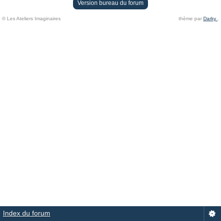
Version bureau du forum
© Les Ateliers Imaginaires
thème par
Darky
.
Index du forum