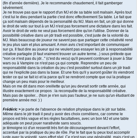
(fin d'année dernière). Je le recommande chaudement, il fait gamberger
sévèrement.
Je ne trouve pas que le rapport d'un MJ et de sa table soit malsain. Après tout
c'est lui le dieu pendant la partie c'est donc effectivement Sa table. Le fait que
ça soit malsain dépends de la personalité du MJ. Mais en fait, un jdr qui donne
le droit de veto sur tout à un MJ n'est pas forcement une dictature dans les fait.
Avoir le droit de veto ne veut pas forcement dire qu'on l'utilise. Donner de la
possibilité créative dans un jdr tradi est possible, c'est juste de la volonté du
MJ. Mais beaucoup de joueur ne savent pas que partager cette créativité rend
le jeu plus sain et plus amusant. A mon avis c'est important de communiquer
sur ça. Il faut dire au joueur qui ne veulent pas essayer les jdr à responsabilité
créative partagée (il faut vraiment trouver un autre terme...) sous prétexte que
"non ce n'est pas du jdr..." (c'est du vecu) qu'il peuvent continuer à jouer à Star
wars ou à Vampire ce n'est pas ça qui compte. Reprendre un peu de
responsabilité dans la création du jeu c'est possible! surtout dans un jdr tradi
qui ne l'explicite pas dans la base. Et une fois qu'il y auront goûter ils viendront
tester ce qui se fait ici et la parce qu'il se rendront compte que oui la pratique
change un peu mais pour le meilleur.
Mais on me dit dans mon oreillette qu'un jeu devrait sortir cette année, qui
illustre exactement ce propos : la reconquête de la responsabilité créative.
Mais pas de spoiler... (Non je n'en suis pas l'auteur, je ne suis qu'un étudiant de
première année moi :) )
Frédéric >
je parle de l'absence de relation physique dans le jdr sur table.
Même dans le jdr tradi il peut y avoir des choix cornéliens, car comme le
propos est très vague et les règles facultatives, avec un bon MJ et une table
adéquate on peut jouer narativiste sans soucis.
je témoigne ici d'un ressentit très fort de découragement devant l'effort,
accentué par la pratique du jeu de rôle. Par le fait que tu peux tout accomplir
juste avec ta volonté, sans effort réel. Ce n'est pas une généralité, mais c'est un