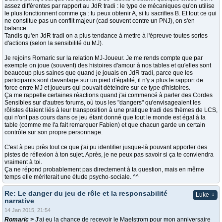
assez différentes par rapport au JdR tradi : le type de mécaniques qu'on utilise
le plus fonctionnent comme ça : tu peux obtenir A, si tu sacrifies B. Et tout ce qui
ne constitue pas un conflit majeur (cad souvent contre un PNJ), on s'en
balance.
Tandis qu'en JdR tradi on a plus tendance à mettre à l'épreuve toutes sortes
d'actions (selon la sensibilité du MJ).
Je rejoins Romaric sur la relation MJ-Joueur. Je me rends compte que par
exemple on joue (souvent) des histoires d'amour à nos tables et qu'elles sont
beaucoup plus saines que quand je jouais en JdR tradi, parce que les
participants sont davantage sur un pied d'égalité, il n'y a plus le rapport de
force entre MJ et joueurs qui pouvait déteindre sur ce type d'histoires.
Ça me rappelle certaines réactions quand j'ai commencé à parler des Cordes
Sensibles sur d'autres forums, où tous les "dangers" qu'envisageaient les
rôlistes étaient liés à leur transposition à une pratique tradi des thèmes de LCS,
qui n'ont pas cours dans ce jeu étant donné que tout le monde est égal à la
table (comme me l'a fait remarquer Fabien) et que chacun garde un certain
contrôle sur son propre personnage.
C'est à peu près tout ce que j'ai pu identifier jusque-là pouvant apporter des
pistes de réflexion à ton sujet. Après, je ne peux pas savoir si ça te conviendra
vraiment à toi.
Ça ne répond probablement pas directement à ta question, mais en même
temps elle mériterait une étude psycho-sociale. ^^
Re: Le danger du jeu de rôle et la responsabilité
↓
Luke
narrative
14 Jan 2015, 21:54
Romaric >
J'ai eu la chance de recevoir le Maelstrom pour mon anniversaire