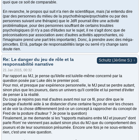
quoi que ce soit de comparable.
En revanche, le propos qui suit n'a rien de scientifique, mais j'ai entendu dire
(par des personnes du milieu de la psychothérapie/psychiatrie ou par des
personnes suivant une thérapie) que le JdR pourrait être une activité
problématique, pour des personnes souffrant de certains troubles
psychologiques (il n'y a pas d'études sur le sujet, il ne s'agit donc que de
préconisations par association avec d'autres activités approchantes, où
l'imaginaire prend une part très importante). Donc, à prendre avec des méga-
pincettes. Et là, partage de responsabilités large ou serré n'y change sans
doute rien.
Re: Le danger du jeu de rôle et la
↓
Schultz (Jérôme S.)
responsabilité narrative
21 Jan 2015, 00:32
Par rapport au MJ, je pense qu'il/elle est lui/elle-même concerné par la
question posée par Luke dès le premier post.
Pour moi, et presque par expérience personnelle, le MJ peut se perdre autant,
sinon plus que les joueurs, dans un univers qu'il contrôle et lui permet d'éviter
de penser à la réalité.
Du coup je rejoins pas mal d'autres avant moi sur ce fil, pour dire que le
partage d'autorité aide à se distancier d'une certaine façon de voir les choses
et de voir la chose différemment (est-ce un concept à rapprocher du concept de
Fred de la posture d'auteur ? Je pose la question)
Finalement, je me demande si les "rapports malsains entre MJ et joueurs" dont
parle Rom' ne viennent pas autant sinon plus du MJ que du comportement des
joueurs et de leur soumission présumée. Encore une fois je ne sous-entends
rien, c'est une vraie question.