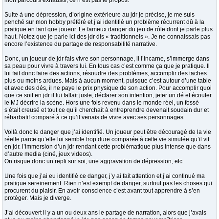
mon parcours exhaustif, ce n’est pas le propos.
Suite à une dépression, d’origine extérieure au jdr je précise, je me suis
penché sur mon hobby préféré et j’ai identifié un problème récurrent dû à la
pratique en tant que joueur. Le fameux danger du jeu de rôle dont je parle plus
haut. Notez que je parle ici des jdr dis « traditionnels ». Je ne connaissais pas
encore l’existence du partage de responsabilité narrative.
Donc, un joueur de jdr fais vivre son personnage, il l’incarne, s’immerge dans
sa peau pour vivre à travers lui. En tous cas c’est comme ça que je pratique. Il
lui fait donc faire des actions, résoudre des problèmes, accomplir des taches
plus ou moins ardues. Mais à aucun moment, puisque c’est autour d’une table
et avec des dés, il ne paye le prix physique de son action. Pour accomplir quoi
que ce soit en jdr il lui fallait juste, déclarer son intention, jeter un dé et écouter
le MJ décrire la scène. Hors une fois revenu dans le monde réel, un fossé
s’était creusé et tout ce qu’il cherchait à entreprendre devenait soudain dur et
rébarbatif comparé à ce qu’il venais de vivre avec ses personnages.
Voilà donc le danger que j’ai identifié. Un joueur peut être découragé de la vie
réelle parce qu’elle lui semble trop dure comparée à cette vie simulée qu’il vit
en jdr. l’immersion d’un jdr rendant cette problématique plus intense que dans
d’autre media (ciné, jeux videos).
On risque donc un repli sur soi, une aggravation de dépression, etc.
Une fois que j’ai eu identifié ce danger, j’y ai fait attention et j’ai continué ma
pratique sereinement. Rien n’est exempt de danger, surtout pas les choses qui
procurent du plaisir. En avoir conscience c’est avant tout apprendre à s’en
protéger. Mais je diverge.
J’ai découvert il y a un ou deux ans le partage de narration, alors que j’avais