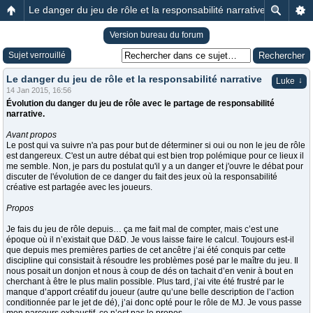
Le danger du jeu de rôle et la responsabilité narrative
Version bureau du forum
Sujet verrouillé
Le danger du jeu de rôle et la responsabilité narrative
↓
Luke
14 Jan 2015, 16:56
Évolution du danger du jeu de rôle avec le partage de responsabilité
narrative.
Avant propos
Le post qui va suivre n'a pas pour but de déterminer si oui ou non le jeu de rôle
est dangereux. C'est un autre débat qui est bien trop polémique pour ce lieux il
me semble. Non, je pars du postulat qu'il y a un danger et j'ouvre le débat pour
discuter de l'évolution de ce danger du fait des jeux où la responsabilité
créative est partagée avec les joueurs.
Propos
Je fais du jeu de rôle depuis… ça me fait mal de compter, mais c’est une
époque où il n’existait que D&D. Je vous laisse faire le calcul. Toujours est-il
que depuis mes premières parties de cet ancêtre j’ai été conquis par cette
discipline qui consistait à résoudre les problèmes posé par le maître du jeu. Il
nous posait un donjon et nous à coup de dés on tachait d’en venir à bout en
cherchant à être le plus malin possible. Plus tard, j’ai vite été frustré par le
manque d’apport créatif du joueur (autre qu’une belle description de l’action
conditionnée par le jet de dé), j’ai donc opté pour le rôle de MJ. Je vous passe