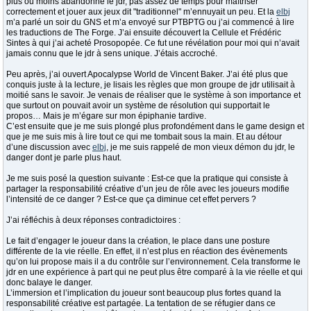
plus ou moins abandonné le jdr, pas assez de temps pour maîtriser
correctement et jouer aux jeux dit "traditionnel" m’ennuyait un peu. Et la
elbj
m’a parlé un soir du GNS et m’a envoyé sur PTBPTG ou j’ai commencé à lire
les traductions de The Forge. J’ai ensuite découvert la Cellule et Frédéric
Sintes à qui j’ai acheté Prosopopée. Ce fut une révélation pour moi qui n’avait
jamais connu que le jdr à sens unique. J’étais accroché.
Peu après, j’ai ouvert Apocalypse World de Vincent Baker. J’ai été plus que
conquis juste à la lecture, je lisais les règles que mon groupe de jdr utilisait à
moitié sans le savoir. Je venais de réaliser que le système à son importance et
que surtout on pouvait avoir un système de résolution qui supportait le
propos… Mais je m’égare sur mon épiphanie tardive.
C’est ensuite que je me suis plongé plus profondément dans le game design et
que je me suis mis à lire tout ce qui me tombait sous la main. Et au détour
d’une discussion avec
elbj
, je me suis rappelé de mon vieux démon du jdr, le
danger dont je parle plus haut.
Je me suis posé la question suivante : Est-ce que la pratique qui consiste à
partager la responsabilité créative d’un jeu de rôle avec les joueurs modifie
l’intensité de ce danger ? Est-ce que ça diminue cet effet pervers ?
J’ai réfléchis à deux réponses contradictoires :
Le fait d’engager le joueur dans la création, le place dans une posture
différente de la vie réelle. En effet, il n’est plus en réaction des évènements
qu’on lui propose mais il a du contrôle sur l’environnement. Cela transforme le
jdr en une expérience à part qui ne peut plus être comparé à la vie réelle et qui
donc balaye le danger.
L’immersion et l’implication du joueur sont beaucoup plus fortes quand la
responsabilité créative est partagée. La tentation de se réfugier dans ce