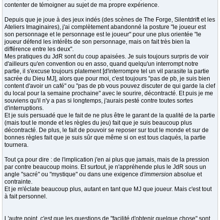
contenter de témoigner au sujet de ma propre expérience.
Depuis que je joue à des jeux indés (des scènes de The Forge, Silentdrift et les
Ateliers Imaginaires), j'ai complètement abandonné la posture "le joueur est
son personnage et le personnage est le joueur" pour une plus orientée "le
joueur défend les intérêts de son personnage, mais on fait très bien la
différence entre les deux".
Mes pratiques du JdR sont du coup apaisées. Je suis toujours surpris de voir
d'ailleurs qu'en convention ou en asso, quand quelqu'un interrompt notre
partie, il s'excuse toujours platement [d'interrompre tel un vil parasite la partie
sacrée du Dieu MJ], alors que pour moi, c'est toujours "pas de pb, je suis bien
content d'avoir un café" ou "pas de pb vous pouvez discuter de qui garde la clef
du local pour la semaine prochaine" avec le sourire, décontracté. Et puis je me
souviens qu'il n'y a pas si longtemps, j'aurais pesté contre toutes sortes
d'interruptions.
Et je suis persuadé que le fait de ne plus être le garant de la qualité de la partie
(mais tout le monde et les règles du jeu) fait que je suis beaucoup plus
décontracté. De plus, le fait de pouvoir se reposer sur tout le monde et sur de
bonnes règles fait que je suis sûr que même si on est tous claqués, la partie
tournera.
Tout ça pour dire : de l'implication j'en ai plus que jamais, mais de la pression
par contre beaucoup moins. Et surtout, je n'appréhende plus le JdR sous un
angle "sacré" ou "mystique" ou dans une exigence d'
immersion
absolue et
contrainte.
Et je m'éclate beaucoup plus, autant en tant que MJ que joueur. Mais c'est tout
à fait personnel.
L'autre point, c'est que les questions de "facilité d'obtenir quelque chose" sont