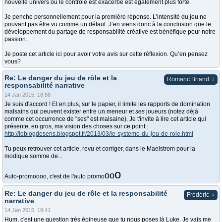
nouvelle univers ou le contrôle est exacerbé est également plus forte.
Je penche personnellement pour la première réponse. L’intensité du jeu ne
pouvant pas être vu comme un défaut. J’en viens donc à la conclusion que le
développement du partage de responsabilité créative est bénéfique pour notre
passion.
Je poste cet article ici pour avoir votre avis sur cette réflexion. Qu’en pensez
vous?
Re: Le danger du jeu de rôle et la
↓
Romaric Briand
responsabilité narrative
14 Jan 2015, 18:58
Je suis d'accord ! Et en plus, sur le papier, il limite les rapports de domination
malsains qui peuvent exister entre un meneur et
ses
joueurs (notez déjà
comme cet occurrence de "ses" est malsaine). Je t'invite à lire cet article qui
présente, en gros, ma vision des choses sur ce point :
http://leblogdesens.blogspot.fr/2013/03/le-systeme-du-jeu-de-role.html
Tu peux retrouver cet article, revu et corriger, dans le Maelstrom pour la
modique somme de...
o
oo
Auto-promoooo, c'est de l'auto promo
Re: Le danger du jeu de rôle et la responsabilité
↓
Frédéric
narrative
14 Jan 2015, 19:41
Hum, c'est une question très épineuse que tu nous poses là Luke. Je vais me