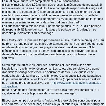
La relation joueur-MJ est complètement liée au sentiment de
difficulté/frustration/facilité à obtenir des choses, la mécanique du jeu aussi. Et
à ce niveau-là, je ne sais pas du tout si le partage de responsabilités large est
meilleur que le partage serré (a priori on fait encore plus facilement ce qu'on
veut tant que ce n'est pas un conflit ou une épreuve importante, on limite la
frustration due à l'arbitraire des jugements du MJ ou du "passage en force" des
éléments du scénario fréquents dans les pratiques plus tradi).
Les questions sur la relation joueur-personnage aussi, et là, le JdR à partage
de responsabilité large s'en sort mieux que le partage serré, puisqu'on se
décentre plus volontiers du personnage.
Pour tout te dire, je joue une fois par semaine au mieux, donc la pratique du jeu
de rôle ne prend pas tant de place que ça (contrairement au jeu vidéo qui peut
rapidement occuper de grandes plages horaires quotidiennement). Si la
création elle m'occupe l'esprit 24h/24, son processus est souvent complexe,
demande beaucoup de travail et me semble externe au problème que tu
soulèves.
Si l'on regarde du côté du jeu vidéo, certaines études font le lien entre
l'addiction et le rythme de récompense. Les sujets plus sensibles à ce genre
d'addictions sont généralement en souffrance dans leur vie quotidienne :
études, boulot, vie familiale et le rythme des récompenses fait que la pratique
du jeu vidéo sur-stimule les fonctions du plaisir (dopamine). Mais ce n'est vrai
qu'en cas de pratique excessive. Voir :
http://www.sciencesetavenir.fr/sante/20
... logie.html
(pour le rythme des récompenses, je n'arrive pas à retrouver l'article où j'ai lu
ça, si je le retrouve je le posterai dans un autre message).
Et pour avoir un peu bossé dans l'industrie, les jeux vidéos sont conçus pour
être addictifs. Je ne pense pas, à moins de jouer tous les jours au JdR qu'il y ait