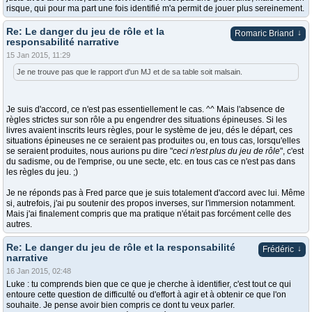
risque, qui pour ma part une fois identifié m'a permit de jouer plus sereinement.
Re: Le danger du jeu de rôle et la
↓
Romaric Briand
responsabilité narrative
15 Jan 2015, 11:29
Je ne trouve pas que le rapport d'un MJ et de sa table soit malsain.
Je suis d'accord, ce n'est pas essentiellement le cas. ^^ Mais l'absence de
règles strictes sur son rôle a pu engendrer des situations épineuses. Si les
livres avaient inscrits leurs règles, pour le système de jeu, dés le départ, ces
situations épineuses ne ce seraient pas produites ou, en tous cas, lorsqu'elles
se seraient produites, nous aurions pu dire "
ceci n'est plus du jeu de rôle
", c'est
du sadisme, ou de l'emprise, ou une secte, etc. en tous cas ce n'est pas dans
les règles du jeu. ;)
Je ne réponds pas à Fred parce que je suis totalement d'accord avec lui. Même
si, autrefois, j'ai pu soutenir des propos inverses, sur l'immersion notamment.
Mais j'ai finalement compris que ma pratique n'était pas forcément celle des
autres.
Re: Le danger du jeu de rôle et la responsabilité
↓
Frédéric
narrative
16 Jan 2015, 02:48
Luke : tu comprends bien que ce que je cherche à identifier, c'est tout ce qui
entoure cette question de difficulté ou d'effort à agir et à obtenir ce que l'on
souhaite. Je pense avoir bien compris ce dont tu veux parler.