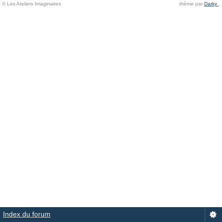
© Les Ateliers Imaginaires
thème par
Darky
.
Index du forum