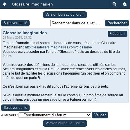
Glossaire imaginairien
Version bureau du forum
Sujet verrouillé
Glossaire imaginairien
↓
Frédéric
09 Mars 2015, 17:32
Fabien, Romaric et moi sommes heureux de vous présenter le Glossaire
imaginairien :
http://lesateliersimaginaires.com/glossaire/
Vous pouvez y accéder par l'onglet "Glossaire" juste au dessous du titre du
forum.
Vous trouverez des définitions de la plupart des concepts utilisés sur les
Ateliers Imaginaires et sur la Cellule, avec références vers les articles sources,
dans le but de faciliter les discussions théoriques (un petit lien et on comprend
enfin de quoi on parle !).
Ce n'est bien sûr pas exhaustif et nous l'agrémenterons petit à petit.
Si vous avez la moindre remarque sur le contenu, un problème de source ou
de définition, envoyez un message privé à Fabien ou moi. ;)
Sujet verrouillé
Aller vers :
Version bureau du forum