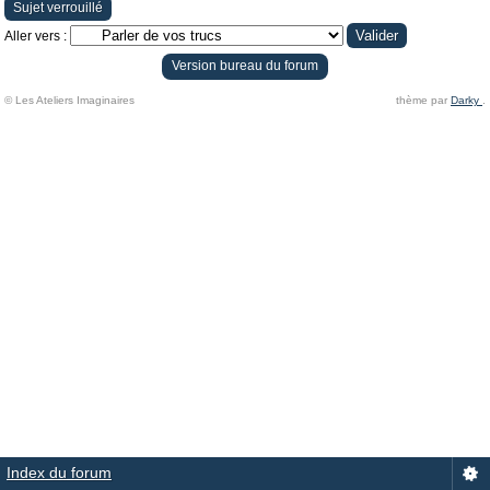
Sujet verrouillé
Aller vers :
Version bureau du forum
© Les Ateliers Imaginaires
thème par
Darky
.
Index du forum