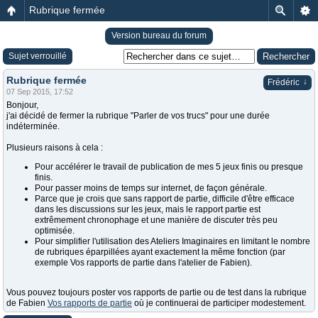
Rubrique fermée
Version bureau du forum
Sujet verrouillé
Rubrique fermée
↓
Frédéric
07 Sep 2015, 17:52
Bonjour,
j'ai décidé de fermer la rubrique "Parler de vos trucs" pour une durée
indéterminée.
Plusieurs raisons à cela :
Pour accélérer le travail de publication de mes 5 jeux finis ou presque
finis.
Pour passer moins de temps sur internet, de façon générale.
Parce que je crois que sans rapport de partie, difficile d'être efficace
dans les discussions sur les jeux, mais le rapport partie est
extrêmement chronophage et une manière de discuter très peu
optimisée.
Pour simplifier l'utilisation des Ateliers Imaginaires en limitant le nombre
de rubriques éparpillées ayant exactement la même fonction (par
exemple Vos rapports de partie dans l'atelier de Fabien).
Vous pouvez toujours poster vos rapports de partie ou de test dans la rubrique
de Fabien
Vos rapports de partie
où je continuerai de participer modestement.