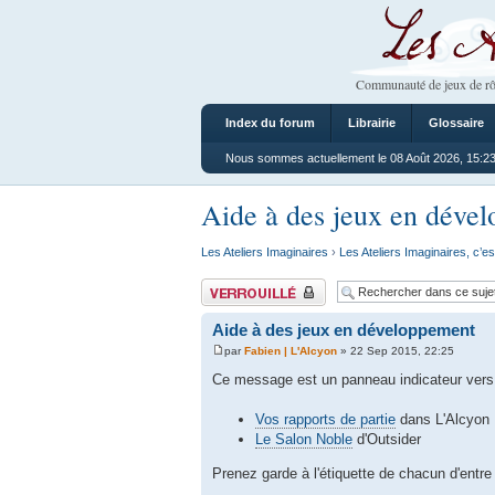
Les Ateliers
Communauté de jeux de rô
Index du forum
Librairie
Glossaire
Nous sommes actuellement le 08 Août 2026, 15:2
Aide à des jeux en déve
Les Ateliers Imaginaires
›
Les Ateliers Imaginaires, c’es
Sujet verrouillé
Aide à des jeux en développement
par
Fabien | L'Alcyon
» 22 Sep 2015, 22:25
Ce message est un panneau indicateur vers
Vos rapports de partie
dans L'Alcyon
Le Salon Noble
d'Outsider
Prenez garde à l'étiquette de chacun d'entr