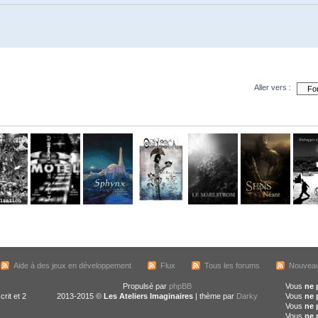
Aller vers :
Aide à des jeux en développement
Flux
Tous les forums
Nouveau
Propulsé par
phpBB
Vous
ne 
crit et 2
2013-2015 ©
Les Ateliers Imaginaires
| thème par
Darky
Vous
ne 
Vous
ne 
Vous
ne 