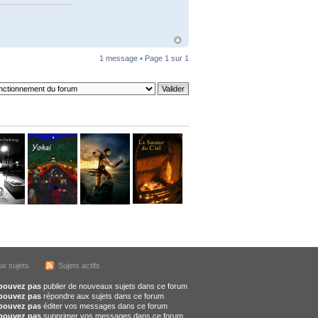
1 message • Page
1
sur
1
x sujets
Sujets actifs
pouvez pas
publier de nouveaux sujets dans ce forum
pouvez pas
répondre aux sujets dans ce forum
pouvez pas
éditer vos messages dans ce forum
pouvez pas
supprimer vos messages dans ce forum