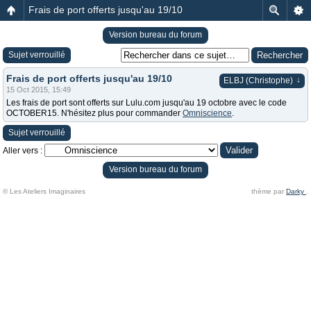
Frais de port offerts jusqu'au 19/10
Version bureau du forum
Sujet verrouillé
Frais de port offerts jusqu'au 19/10
↓
ELBJ (Christophe)
15 Oct 2015, 15:49
Les frais de port sont offerts sur Lulu.com jusqu'au 19 octobre avec le code
OCTOBER15. N'hésitez plus pour commander
Omniscience
.
Sujet verrouillé
Aller vers :
Version bureau du forum
© Les Ateliers Imaginaires
thème par
Darky
.