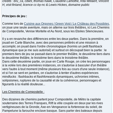
crédits : bru_ca, cdw9, thomas hawk, Claudine Lamothe, Rita Willaert, Vincent
H, visit finland, licence cc-by-nc & Lewis Hickes, domaine public
Principes de jeu :
Comme lors de
Cuisine aux Orgones / Green Void / Le Château des Possibles
,
on joue une seule aventure, mais on alterne sur trois théâtres, ici Les Chemins
de Compostelle, Venise Mortelle et Au Nord, sous les Etoiles Silencieuses.
Il y a en revanche des différences entre les deux parties. Dans la première, on
jouait en Carte Blanche, avec des personnes prétirés et une mission à
accomplir, on jouait dans l'ordre chronologique (hormis un petit flashback
dynamique que je me suis autorisé) et surtout on découpait bien la partie : le
premiers tiers de jeu se passait dans le premier théâtre, le deuxième tiers dans
le deuxième théâtre, le troisième tiers dans le troisième théâtre.
Dans cette deuxième partie, on joue en Carte Rouge, on crée les personnages
à la volée lors des premières instances, on s'autorise à basculer d'un théâtre
vers l'autre à tout moment (même plusieurs fois au cours d'une seule instance),
et si l'on se sent en jambes, on s'autorise à tenter d'autres expériences
mindfucks : flashbacks et flashforwards dynamiques, uchronies intimes,
solipsismes, ruptures de la causalité et de la cohérence, personnages et
figurants à la réalité douteuse...
Les Chemins de Compostelle :
Des dizaines de chemins partent pour Compostelle, de Métro la capitale
souterraine des Terres Franques, Rift la ville coupée en deux par les rives
vertigineuses de la Gronde, Axe-en-Vengeance la forteresse du soleil, de
Pampelune la farouche enclave basque. Sans parler des bateaux depuis