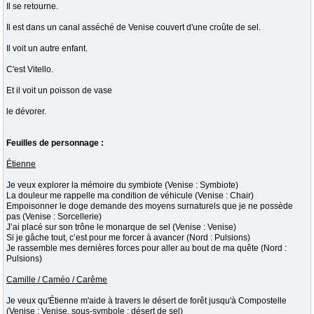
Il se retourne.
Il est dans un canal asséché de Venise couvert d'une croûte de sel.
Il voit un autre enfant.
C'est Vitello.
Et il voit un poisson de vase
le dévorer.
Feuilles de personnage :
Étienne
Je veux explorer la mémoire du symbiote (Venise : Symbiote)
La douleur me rappelle ma condition de véhicule (Venise : Chair)
Empoisonner le doge demande des moyens surnaturels que je ne possède
pas (Venise : Sorcellerie)
J’ai placé sur son trône le monarque de sel (Venise : Venise)
Si je gâche tout, c’est pour me forcer à avancer (Nord : Pulsions)
Je rassemble mes dernières forces pour aller au bout de ma quête (Nord :
Pulsions)
Camille / Caméo / Carême
Je veux qu'Étienne m'aide à travers le désert de forêt jusqu'à Compostelle
(Venise : Venise, sous-symbole : désert de sel)