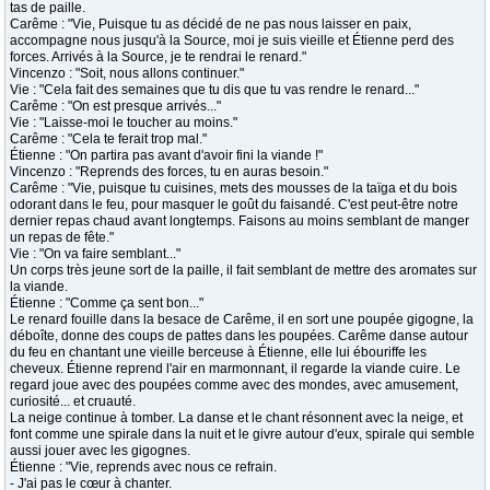
tas de paille.
Carême : "Vie, Puisque tu as décidé de ne pas nous laisser en paix,
accompagne nous jusqu'à la Source, moi je suis vieille et Étienne perd des
forces. Arrivés à la Source, je te rendrai le renard."
Vincenzo : "Soit, nous allons continuer."
Vie : "Cela fait des semaines que tu dis que tu vas rendre le renard..."
Carême : "On est presque arrivés..."
Vie : "Laisse-moi le toucher au moins."
Carême : "Cela te ferait trop mal."
Étienne : "On partira pas avant d'avoir fini la viande !"
Vincenzo : "Reprends des forces, tu en auras besoin."
Carême : "Vie, puisque tu cuisines, mets des mousses de la taïga et du bois
odorant dans le feu, pour masquer le goût du faisandé. C'est peut-être notre
dernier repas chaud avant longtemps. Faisons au moins semblant de manger
un repas de fête."
Vie : "On va faire semblant..."
Un corps très jeune sort de la paille, il fait semblant de mettre des aromates sur
la viande.
Étienne : "Comme ça sent bon..."
Le renard fouille dans la besace de Carême, il en sort une poupée gigogne, la
déboîte, donne des coups de pattes dans les poupées. Carême danse autour
du feu en chantant une vieille berceuse à Étienne, elle lui ébouriffe les
cheveux. Étienne reprend l'air en marmonnant, il regarde la viande cuire. Le
regard joue avec des poupées comme avec des mondes, avec amusement,
curiosité... et cruauté.
La neige continue à tomber. La danse et le chant résonnent avec la neige, et
font comme une spirale dans la nuit et le givre autour d'eux, spirale qui semble
aussi jouer avec les gigognes.
Étienne : "Vie, reprends avec nous ce refrain.
- J'ai pas le cœur à chanter.