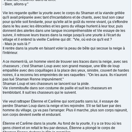
- Bien, allons-y."
Vie les regarde quitter la yourte avec le corps du Shaman et la viande grillée
qu'il avait préparée avec tant d'incantations et de chants, avec tout son cœur
pour qu'elle soit fondante, pour qu'elle ait le goût du renne vivant, ça s'effondre
dans le feu avec les étincelles et les gens du village hurlent à leur tour, puis
donnent des alertes dans une langue incompréhensible et Vie essaye de les
suivre, il retrouve leurs traces dans la neige jusqu'à une yourte à l'écart du
village et il entend la vieille Carême qui dit : "Vie, où est-ce qu'il est ?
- Mais je suis là !"
Il rentre dans la yourte en faisant voler la peau de bête qui secoue la neige à
l'intérieur.
A ce moment-là, un homme vient de trouver ses traces dans la neige, avec ses
chasseurs ; c'est Shaman Loup avec son grand masque, une tête de loup
empaillée avec des coquillages à la place des yeux, sinistre, couvert de hardes
noires, il a reconnu les empreintes de ses raquettes : "On les aura. Ils n'auront
pas tué Shaman Renne impunément."
Shaman Loup et ses chasseurs se lancent sur la piste.
Vie s'emmitoufle dans son costume de paille et suit les chasseurs en
tremblotant. Il suit les chasseurs qui le suivent.
Vie veut rattraper Étienne et Carême qui sont partis sans lui, il essaye de
perdre Shaman Loup dans la neige et les rejoindre. S'il se fait tuer par des
homme du village, ça va pas l'arranger. Plus il marche, plus son corps rajeunit,
son corps devient svelte et endurant.
Étienne et Carême dans la yourte. Au fond de la yourte, il y a ce trou où les
gens chient et on refait le feu par-dessus, Étienne a plongé le corps de