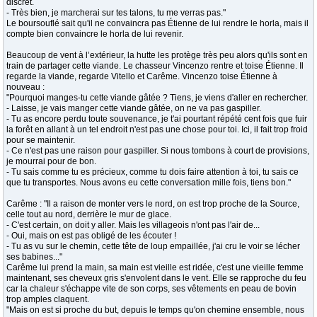
discret.
- Très bien, je marcherai sur tes talons, tu me verras pas."
Le boursouflé sait qu'il ne convaincra pas Étienne de lui rendre le horla, mais il
compte bien convaincre le horla de lui revenir.
Beaucoup de vent à l’extérieur, la hutte les protège très peu alors qu'ils sont en
train de partager cette viande. Le chasseur Vincenzo rentre et toise Étienne. Il
regarde la viande, regarde Vitello et Carême. Vincenzo toise Étienne à
nouveau :
"Pourquoi manges-tu cette viande gâtée ? Tiens, je viens d'aller en rechercher.
- Laisse, je vais manger cette viande gâtée, on ne va pas gaspiller.
- Tu as encore perdu toute souvenance, je t'ai pourtant répété cent fois que fuir
la forêt en allant à un tel endroit n'est pas une chose pour toi. Ici, il fait trop froid
pour se maintenir.
- Ce n'est pas une raison pour gaspiller. Si nous tombons à court de provisions,
je mourrai pour de bon.
- Tu sais comme tu es précieux, comme tu dois faire attention à toi, tu sais ce
que tu transportes. Nous avons eu cette conversation mille fois, tiens bon."
Carême : "Il a raison de monter vers le nord, on est trop proche de la Source,
celle tout au nord, derrière le mur de glace.
- C'est certain, on doit y aller. Mais les villageois n'ont pas l'air de...
- Oui, mais on est pas obligé de les écouter !
- Tu as vu sur le chemin, cette tête de loup empaillée, j'ai cru le voir se lécher
ses babines..."
Carême lui prend la main, sa main est vieille est ridée, c'est une vieille femme
maintenant, ses cheveux gris s'envolent dans le vent. Elle se rapproche du feu
car la chaleur s'échappe vite de son corps, ses vêtements en peau de bovin
trop amples claquent.
"Mais on est si proche du but, depuis le temps qu'on chemine ensemble, nous