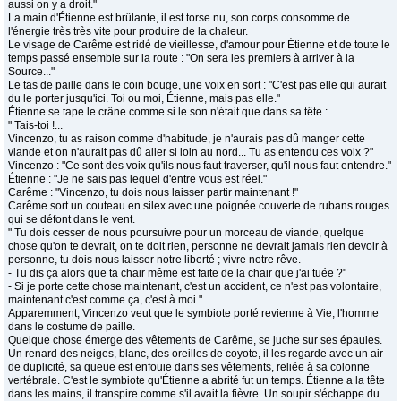
aussi on y a droit."
La main d'Étienne est brûlante, il est torse nu, son corps consomme de
l'énergie très très vite pour produire de la chaleur.
Le visage de Carême est ridé de vieillesse, d'amour pour Étienne et de toute le
temps passé ensemble sur la route : "On sera les premiers à arriver à la
Source..."
Le tas de paille dans le coin bouge, une voix en sort : "C'est pas elle qui aurait
du le porter jusqu'ici. Toi ou moi, Étienne, mais pas elle."
Étienne se tape le crâne comme si le son n'était que dans sa tête :
" Tais-toi !...
Vincenzo, tu as raison comme d'habitude, je n'aurais pas dû manger cette
viande et on n'aurait pas dû aller si loin au nord... Tu as entendu ces voix ?"
Vincenzo : "Ce sont des voix qu'ils nous faut traverser, qu'il nous faut entendre."
Étienne : "Je ne sais pas lequel d'entre vous est réel."
Carême : "Vincenzo, tu dois nous laisser partir maintenant !"
Carême sort un couteau en silex avec une poignée couverte de rubans rouges
qui se défont dans le vent.
" Tu dois cesser de nous poursuivre pour un morceau de viande, quelque
chose qu'on te devrait, on te doit rien, personne ne devrait jamais rien devoir à
personne, tu dois nous laisser notre liberté ; vivre notre rêve.
- Tu dis ça alors que ta chair même est faite de la chair que j'ai tuée ?"
- Si je porte cette chose maintenant, c'est un accident, ce n'est pas volontaire,
maintenant c'est comme ça, c'est à moi."
Apparemment, Vincenzo veut que le symbiote porté revienne à Vie, l'homme
dans le costume de paille.
Quelque chose émerge des vêtements de Carême, se juche sur ses épaules.
Un renard des neiges, blanc, des oreilles de coyote, il les regarde avec un air
de duplicité, sa queue est enfouie dans ses vêtements, reliée à sa colonne
vertébrale. C'est le symbiote qu'Étienne a abrité fut un temps. Étienne a la tête
dans les mains, il transpire comme s'il avait la fièvre. Un soupir s'échappe du