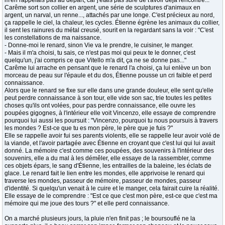
m'en rappelais pas au départ, car j'étais pas sûre de t'avoir déjà rencontré..."
Carême sort son collier en argent, une série de sculptures d'animaux en
argent, un narval, un renne..., attachés par une longe. C'est précieux au nord,
ça rappelle le ciel, la chaleur, les cycles. Étienne égrène les animaux du collier,
il sent les rainures du métal creusé, sourit en la regardant sans la voir : "C'est
les constellations de ma naissance.
- Donne-moi le renard, sinon Vie va le prendre, le cuisiner, le manger.
- Mais il m'a choisi, tu sais, ce n'est pas moi qui peux te le donner, c'est
quelqu'un, j'ai compris ce que Vitello m'a dit, ça ne se donne pas..."
Carême lui arrache en pensant que le renard l'a choisi, ça lui enlève un bon
morceau de peau sur l'épaule et du dos, Étienne pousse un cri faible et perd
connaissance.
Alors que le renard se fixe sur elle dans une grande douleur, elle sent qu'elle
peut perdre connaissance à son tour, elle vide son sac, trie toutes les petites
choses qu'ils ont volées, pour pas perdre connaissance, elle ouvre les
poupées gigognes, à l'intérieur elle voit Vincenzo, elle essaye de comprendre
pourquoi lui aussi les poursuit : "Vincenzo, pourquoi tu nous poursuis à travers
les mondes ? Est-ce que tu es mon père, le père que je fuis ?"
Elle se rappelle avoir fui ses parents violents, elle se rappelle leur avoir volé de
la viande, et l'avoir partagée avec Étienne en croyant que c'est lui qui lui avait
donné. La mémoire c'est comme ces poupées, des souvenirs à l'intérieur des
souvenirs, elle a du mal à les démêler, elle essaye de la rassembler, comme
ces objets épars, le sang d'Étienne, les entrailles de la baleine, les éclats de
glace. Le renard fait le lien entre les mondes, elle apprivoise le renard qui
traverse les mondes, passeur de mémoire, passeur de mondes, passeur
d'identité. Si quelqu'un venait à le cuire et le manger, cela fairait cuire la réalité.
Elle essaye de le comprendre : "Est ce que c'est mon père, est-ce que c'est ma
mémoire qui me joue des tours ?" et elle perd connaissance.
On a marché plusieurs jours, la pluie n'en finit pas ; le boursouflé ne la