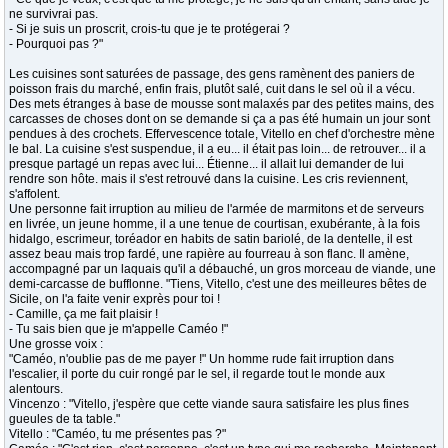
ne survivrai pas.
- Si je suis un proscrit, crois-tu que je te protégerai ?
- Pourquoi pas ?"
Les cuisines sont saturées de passage, des gens ramènent des paniers de
poisson frais du marché, enfin frais, plutôt salé, cuit dans le sel où il a vécu.
Des mets étranges à base de mousse sont malaxés par des petites mains, des
carcasses de choses dont on se demande si ça a pas été humain un jour sont
pendues à des crochets. Effervescence totale, Vitello en chef d'orchestre mène
le bal. La cuisine s'est suspendue, il a eu... il était pas loin... de retrouver... il a
presque partagé un repas avec lui... Étienne... il allait lui demander de lui
rendre son hôte. mais il s'est retrouvé dans la cuisine. Les cris reviennent,
s'affolent.
Une personne fait irruption au milieu de l'armée de marmitons et de serveurs
en livrée, un jeune homme, il a une tenue de courtisan, exubérante, à la fois
hidalgo, escrimeur, toréador en habits de satin bariolé, de la dentelle, il est
assez beau mais trop fardé, une rapière au fourreau à son flanc. Il amène,
accompagné par un laquais qu'il a débauché, un gros morceau de viande, une
demi-carcasse de bufflonne. "Tiens, Vitello, c'est une des meilleures bêtes de
Sicile, on l'a faite venir exprès pour toi !
- Camille, ça me fait plaisir !
- Tu sais bien que je m'appelle Caméo !"
Une grosse voix :
"Caméo, n'oublie pas de me payer !" Un homme rude fait irruption dans
l'escalier, il porte du cuir rongé par le sel, il regarde tout le monde aux
alentours.
Vincenzo : "Vitello, j'espère que cette viande saura satisfaire les plus fines
gueules de ta table."
Vitello : "Caméo, tu me présentes pas ?"