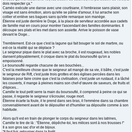
dois respecter ça."
Caméo exécute une danse avec une courtisane, il l'embrasse sans plaisir, son
visage est sans émotion, alors qu'elle se pâme d'amour, il lui arrache son
collier et enlève ses bagues sans qu'elle remarque son manège.
Étienne est juste derrière le Doge, à la place de serviteur accordée aux cadets
de famille mal en cours pour montrer l'ascendant des familles dominantes. Il
découpe ses plats et les met dans son assiette. Arrive le poisson de vase
devant le Doge...
Tremblement. Est-ce que c'est la lagune qui fait bouger le sol de marbre, ou
est-ce la réalité qui se déplace ?
Le seigneur pique dans le plat avec sa broche, il est rougeaud, les nobles
dansent pitoyablement, il croque dans le plat du boursouflé qu'on a
empoisonné.
Le boursouflé regarde chacune de ses bouchées...
C'est la meilleure chose que le seigneur ait mangé de sa vie, il bâfre, c'est juste
le seigneur de Rift, c'est juste trois grottes et des églises percées dans les
falaises pour faire croire que c'est la civilisation, c'est juste un rustaud, il a lâché
les couverts, il mange à pleines mains son chef-d’œuvre de saveurs, de fruits et
d'épices...
Camille le tout petit serre la main du boursouflé, il comprend à peine ce qui se
passe, il regarde le seigneur s'écrouler, rouge mort.
Étienne écarte la foule, il le prend dans ses bras, il l'emmène dans sa chambre
convenablement avant de le dépouiller et d'humilier sa dépouille comme à son
habitude.
Alors qu'il est en train de plonger le corps du seigneur dans les latrines,
Camille le tire de là : "Étienne, dépêche-toi, les milices sont à nos trousses !"
Il a son gros sac d'or et de bijoux.
"Il faut fuir, retourner dans la forêt.