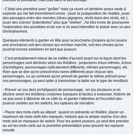
effective et puissante, mais pas dans le personnage.
- C'était une première pour "goûter" mais ça ouvre un territoire assez vaste à
explorer qui me fait énormément envie : jouer la juxtaposition de réalités, jouer
des passages entre des mondes (rêves gigognes, récits dans des récits, etc.),
jouer des scènes "potentielles" plus que "réelles". J'ai très envie de poursuivre
l'exploration des possibles et de voir si on peut intensifier le plaisir avec un peu
d'entraînement.
Quelques éléments à garder en tête pour la prochaine (j'espère qu'on jouera
une prochaine) soit des choses qui ont bien marché, soit des choses qu'on
pourrait encore améliorer en tant que joueurs:
- C'est probablement mieux de se mettre d'accord avant sur la façon dont les
personnages sont déclinés selon les théâtres : projections d'eux-mêmes, échos
d'archétypes, personnages radicalement différents, mêmes personnages, etc.
Rien que se dire qu'on prévoit trois noms différents pour chacun des
personnages, ou au contraire qu'on prévoit de garder le même prénom pour
nos personnages, ça peut aider à harmoniser la table sur le type de mindfuck.
- Prévoir un (ou des) archétype(s) de personnage : un (ou plusieurs si on
décline selon les théâtres) costumes basiques et faciles à endosser, histoire de
ne pas avoir à tâtonner de ce côté-là, et garder l'attention et l'inconfort des
joueurs centrés sur les switchs, les ruptures de narration.
- Placer des mots-clefs au départ : quand on présente un théâtre, placer un
maximum de mots-clefs très marqués, histoire que la simple reprise d'un des
mots soit un marqueur de switch. Pour les autres joueurs, ça veut dire prendre
au vol les mots-clefs sur la première présentation pour pouvoir les replacer
ensuite.