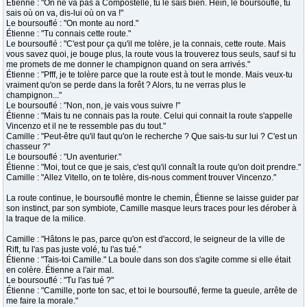
Étienne : "On ne va pas à Compostelle, tu le sais bien. Hein, le boursouflé, tu
sais où on va, dis-lui où on va !"
Le boursouflé : "On monte au nord."
Étienne : "Tu connais cette route."
Le boursouflé : "C'est pour ça qu'il me tolère, je la connais, cette route. Mais
vous savez quoi, je bouge plus, la route vous la trouverez tous seuls, sauf si tu
me promets de me donner le champignon quand on sera arrivés."
Étienne : "Pfff, je te tolère parce que la route est à tout le monde. Mais veux-tu
vraiment qu'on se perde dans la forêt ? Alors, tu ne verras plus le
champignon..."
Le boursouflé : "Non, non, je vais vous suivre !"
Étienne : "Mais tu ne connais pas la route. Celui qui connait la route s'appelle
Vincenzo et il ne te ressemble pas du tout."
Camille : "Peut-être qu'il faut qu'on le recherche ? Que sais-tu sur lui ? C'est un
chasseur ?"
Le boursouflé : "Un aventurier."
Étienne : "Moi, tout ce que je sais, c'est qu'il connaît la route qu'on doit prendre."
Camille : "Allez Vitello, on te tolère, dis-nous comment trouver Vincenzo."
La route continue, le boursouflé montre le chemin, Étienne se laisse guider par
son instinct, par son symbiote, Camille masque leurs traces pour les dérober à
la traque de la milice.
Camille : "Hâtons le pas, parce qu'on est d'accord, le seigneur de la ville de
Rift, tu l'as pas juste volé, tu l'as tué."
Étienne : "Tais-toi Camille." La boule dans son dos s'agite comme si elle était
en colère. Étienne a l'air mal.
Le boursouflé : "Tu l'as tué ?"
Étienne : "Camille, porte ton sac, et toi le boursouflé, ferme ta gueule, arrête de
me faire la morale."