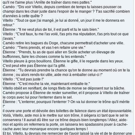
qu'il ne t'aime plus ! Arrête de traîner dans mes pattes."
Caméo : "Dis voir Vitello, depuis combien de temps tu laisses pousser ce
champi dans tes chair juste dans l'espoir de le manger ? T'as sacrifié combien
d'années à cette quête ?
Vitello : "Tout ce que j'ai mangé, je lui ai donné, un jour il me le donnera en
retour."
Étienne : "Il ne veut plus de toi, il est parti et tu le sais bien."
Vitello : "C'est faux, tu me l'as volé, t'as pris ma réputation, t'as pris tout ce que
j'avais."
Caméo retire les bagues du Doge, chacune permettrait d'acheter une ville.
Caméo : "Tiens prends, et vas t-en refaire une vie."
Étienne : "Prends, tu as de quoi aller en Sicile acheter un élevage de
bufflonnes, faire les choses comme tu les entends."
Vitello pleure à gros bouillons. Étienne le gifle, il le regarde dans les yeux.
C'est peut etre pas Étienne qui l'a giflé.
Étienne : "Tu devrais prendre la chance qu'on te donne au moment où on te la
donne ; ou alors rends-toi utile, aide moi à emballer celui-ci !"
Vitello : "C'est pas juste !"
Étienne : "C'est moche la vie, maintenant emballe-le."
Vitello obéit en reniflant, de longs filets de morve se déposent sur la bâche.
Caméo propose à Étienne de rester surveiller, et il propose à Vitello de traîner
le corps avec lui pour l'enterrer dans le sel.
Étienne : "L'enterrer, pourquoi l'enterrer ? On va lui donner le trône qu'il mérite
!"
il ouvre une porte et dévoile des toilettes de faïence dans un état épouvantable.
Voilà, Vitello, aide moi à le mettre sur son trône, il siégera ici tant que le sel le
conservera ! Il aurait dû être sur ce trône depuis bien longtemps ! Allez, aide-
moi et après on refermera la porte, on laissera les spadassins jouer à cache-
cache avec leur monarque encore quelques temps !
Et toi, Vitello, tu devrais me remercier de t'avoir laissé la vie et de te donner une