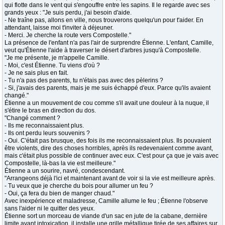
qui flotte dans le vent qui s'engouffre entre les sapins. Il le regarde avec ses
grands yeux : "Je suis perdu, j'ai besoin d'aide.
- Ne traîne pas, allons en ville, nous trouverons quelqu'un pour t'aider. En
attendant, laisse moi t'inviter à déjeuner.
- Merci. Je cherche la route vers Compostelle."
La présence de l'enfant n'a pas l'air de surprendre Étienne. L'enfant, Camille,
veut qu'Étienne l'aide à traverser le désert d'arbres jusqu'à Compostelle.
"Je me présente, je m'appelle Camille.
- Moi, c'est Étienne. Tu viens d'où ?
- Je ne sais plus en fait.
- Tu n'a pas des parents, tu n'étais pas avec des pèlerins ?
- Si, j'avais des parents, mais je me suis échappé d'eux. Parce qu'ils avaient
changé."
Étienne a un mouvement de cou comme s'il avait une douleur à la nuque, il
s'étire le bras en direction du dos.
"Changé comment ?
- Ils me reconnaissaient plus.
- Ils ont perdu leurs souvenirs ?
- Oui. C'était pas brusque, des fois ils me reconnaissaient plus. Ils pouvaient
être violents, dire des choses horribles, après ils redevenaient comme avant,
mais c'était plus possible de continuer avec eux. C'est pour ça que je vais avec
Compostelle, là-bas la vie est meilleure."
Étienne a un sourire, navré, condescendant.
"Arrangeons déjà l'ici et maintenant avant de voir si la vie est meilleure après.
- Tu veux que je cherche du bois pour allumer un feu ?
- Oui, ça fera du bien de manger chaud."
Avec inexpérience et maladresse, Camille allume le feu ; Étienne l'observe
sans l'aider ni le quitter des yeux.
Étienne sort un morceau de viande d'un sac en jute de la cabane, dernière
limite avant intoxication, il installe une grille métallique tirée de ses affaires sur