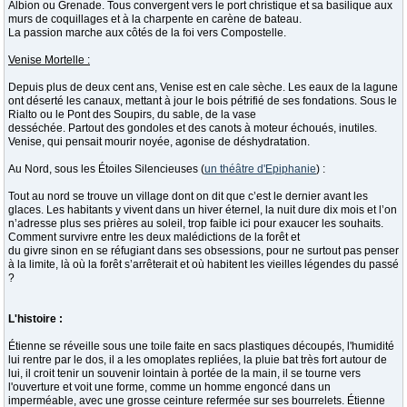
Albion ou Grenade. Tous convergent vers le port christique et sa basilique aux
murs de coquillages et à la charpente en carène de bateau.
La passion marche aux côtés de la foi vers Compostelle.
Venise Mortelle :
Depuis plus de deux cent ans, Venise est en cale sèche. Les eaux de la lagune
ont déserté les canaux, mettant à jour le bois pétrifié de ses fondations. Sous le
Rialto ou le Pont des Soupirs, du sable, de la vase
desséchée. Partout des gondoles et des canots à moteur échoués, inutiles.
Venise, qui pensait mourir noyée, agonise de déshydratation.
Au Nord, sous les Étoiles Silencieuses (
un théâtre d'Epiphanie
) :
Tout au nord se trouve un village dont on dit que c’est le dernier avant les
glaces. Les habitants y vivent dans un hiver éternel, la nuit dure dix mois et l’on
n’adresse plus ses prières au soleil, trop faible ici pour exaucer les souhaits.
Comment survivre entre les deux malédictions de la forêt et
du givre sinon en se réfugiant dans ses obsessions, pour ne surtout pas penser
à la limite, là où la forêt s’arrêterait et où habitent les vieilles légendes du passé
?
L'histoire :
Étienne se réveille sous une toile faite en sacs plastiques découpés, l'humidité
lui rentre par le dos, il a les omoplates repliées, la pluie bat très fort autour de
lui, il croit tenir un souvenir lointain à portée de la main, il se tourne vers
l'ouverture et voit une forme, comme un homme engoncé dans un
imperméable, avec une grosse ceinture refermée sur ses bourrelets. Étienne