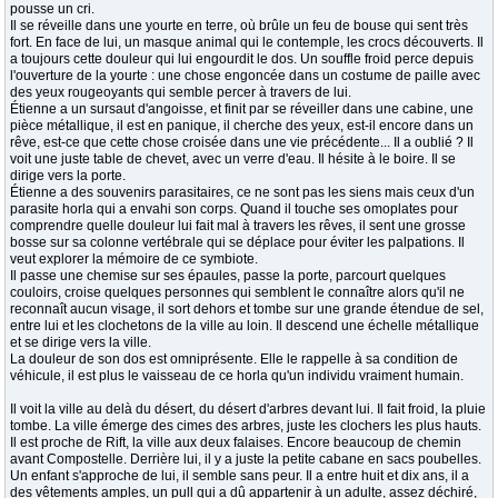
pousse un cri.
Il se réveille dans une yourte en terre, où brûle un feu de bouse qui sent très
fort. En face de lui, un masque animal qui le contemple, les crocs découverts. Il
a toujours cette douleur qui lui engourdit le dos. Un souffle froid perce depuis
l'ouverture de la yourte : une chose engoncée dans un costume de paille avec
des yeux rougeoyants qui semble percer à travers de lui.
Étienne a un sursaut d'angoisse, et finit par se réveiller dans une cabine, une
pièce métallique, il est en panique, il cherche des yeux, est-il encore dans un
rêve, est-ce que cette chose croisée dans une vie précédente... Il a oublié ? Il
voit une juste table de chevet, avec un verre d'eau. Il hésite à le boire. Il se
dirige vers la porte.
Étienne a des souvenirs parasitaires, ce ne sont pas les siens mais ceux d'un
parasite horla qui a envahi son corps. Quand il touche ses omoplates pour
comprendre quelle douleur lui fait mal à travers les rêves, il sent une grosse
bosse sur sa colonne vertébrale qui se déplace pour éviter les palpations. Il
veut explorer la mémoire de ce symbiote.
Il passe une chemise sur ses épaules, passe la porte, parcourt quelques
couloirs, croise quelques personnes qui semblent le connaître alors qu'il ne
reconnaît aucun visage, il sort dehors et tombe sur une grande étendue de sel,
entre lui et les clochetons de la ville au loin. Il descend une échelle métallique
et se dirige vers la ville.
La douleur de son dos est omniprésente. Elle le rappelle à sa condition de
véhicule, il est plus le vaisseau de ce horla qu'un individu vraiment humain.
Il voit la ville au delà du désert, du désert d'arbres devant lui. Il fait froid, la pluie
tombe. La ville émerge des cimes des arbres, juste les clochers les plus hauts.
Il est proche de Rift, la ville aux deux falaises. Encore beaucoup de chemin
avant Compostelle. Derrière lui, il y a juste la petite cabane en sacs poubelles.
Un enfant s'approche de lui, il semble sans peur. Il a entre huit et dix ans, il a
des vêtements amples, un pull qui a dû appartenir à un adulte, assez déchiré,