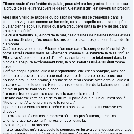
Étienne saute d'une fenêtre du palais, poursuivi par les gardes. Il se reçoit sur
la croûte de sel et s'enfuit vers le désert. C'est ainsi qu'il est devenu un proscrit.
Alors que Vitello se rappelle du poisson de vase qui se trémousse dans le
couloir en vagissant comme un lamentin, cela lui rappelle celui d'une espèce
plus ancienne et plus rustique qu'il avait récupéré dans la rivière de sel, dans
un canal asséché.
Ce cri est démultiplié, le bord de la mer, des dizaines de baleines noires et des
morceaux d'iceberg s'échouent les uns contre les autres, dans un fracas de fin
du monde.
Carême essaye de retirer Étienne d'un morceau d'iceberg écroulé sur lui. Son
corps est très chaud sous les vêtements, comme si le symbiote le faisait brûler.
Elle l'a vu s'accroupir au pied d'un sérac, son bras rentrer totalement dans le
bloc de glace pure extrêmement froid, le bloc s'était fissuré et lui était tombé
dessus.
Carême est plus jeune, elle a la cinquantaine, elle est en panique, avec son
couteau elle ouvre tant bien que mal le ventre d'une baleine échouée, qui
pousse alors un long brame, Carême se se rend compte avec effroi qu'elle est
encore vivante, elle pousse Étienne dans les entrailles de la baleine pour qu'il
ne meurt pas de froid sous le choc.
"Tu perds trop de sang, tu mourras si tu gardes le renard..."
Étienne caresse cette boule de fourrure ; il parle à quelqu'un qui n'est pas là.
"Prête-le moi, Vitello, promis je te le rendrai."
Il parle aussi d'endroits dont Carême n'a pas souvenir. Elle lui caresse les
cheveux.
" Tu m'as raconté cent fois le moment où tu l'as pris à Vitello, tu me l'as
tellement raconté que j'ai l'impression que j'étais là.
- Mais non, je ne l'ai pas pris...
- Tu te rappelles qu'on avait volé le seigneur, on lui avait pris tout son argent. Je