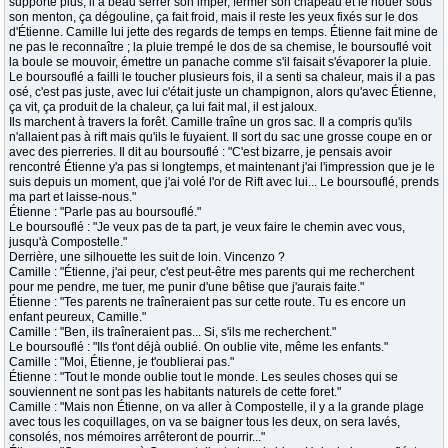
supporte plus, il a beau serrer son imper, fermer son chapeau et le nouer sous
son menton, ça dégouline, ça fait froid, mais il reste les yeux fixés sur le dos
d'Étienne. Camille lui jette des regards de temps en temps. Étienne fait mine de
ne pas le reconnaître ; la pluie trempé le dos de sa chemise, le boursouflé voit
la boule se mouvoir, émettre un panache comme s'il faisait s'évaporer la pluie.
Le boursouflé a failli le toucher plusieurs fois, il a senti sa chaleur, mais il a pas
osé, c'est pas juste, avec lui c'était juste un champignon, alors qu'avec Étienne,
ça vit, ça produit de la chaleur, ça lui fait mal, il est jaloux.
Ils marchent à travers la forêt. Camille traîne un gros sac. Il a compris qu'ils
n'allaient pas à rift mais qu'ils le fuyaient. Il sort du sac une grosse coupe en or
avec des pierreries. Il dit au boursouflé : "C'est bizarre, je pensais avoir
rencontré Étienne y'a pas si longtemps, et maintenant j'ai l'impression que je le
suis depuis un moment, que j'ai volé l'or de Rift avec lui... Le boursouflé, prends
ma part et laisse-nous."
Étienne : "Parle pas au boursouflé."
Le boursouflé : "Je veux pas de ta part, je veux faire le chemin avec vous,
jusqu'à Compostelle."
Derrière, une silhouette les suit de loin. Vincenzo ?
Camille : "Étienne, j'ai peur, c'est peut-être mes parents qui me recherchent
pour me pendre, me tuer, me punir d'une bêtise que j'aurais faite."
Étienne : "Tes parents ne traîneraient pas sur cette route. Tu es encore un
enfant peureux, Camille."
Camille : "Ben, ils traîneraient pas... Si, s'ils me recherchent."
Le boursouflé : "Ils t'ont déjà oublié. On oublie vite, même les enfants."
Camille : "Moi, Étienne, je t'oublierai pas."
Étienne : "Tout le monde oublie tout le monde. Les seules choses qui se
souviennent ne sont pas les habitants naturels de cette foret."
Camille : "Mais non Étienne, on va aller à Compostelle, il y a la grande plage
avec tous les coquillages, on va se baigner tous les deux, on sera lavés,
consolés, nos mémoires arrêteront de pourrir..."