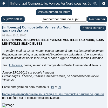
[Inflorenza] Compostelle, Venise, Au Nord sous les étoiles
Version bureau du forum
Sujet verrouillé
[Inflorenza] Compostelle, Venise, Au Nord
↓
Thomas Munier
sous les étoiles
09 Mars 2016, 15:00
LES CHEMINS DE COMPOSTELLE / VENISE MORTELLE / AU NORD, SOUS
LES ÉTOILES SILENCIEUSES
Tri-théâtre joué en Carte Rouge, vertige logique à tous les étages où le temps,
l'espace, la mémoire, la causalité et l'évolution se confondent. Une ascension
du mont Mindfuck par la face Nord et sans oxygène dont ne sort pas indemne.
Jeu :
Inflorenza
, héros, salauds et martyrs dans l'enfer forestier de Millevaux
Joué le 15/01/2016 sur google hangout
Personnages : Étienne, Camille/Caméo/Carême, Le boursouflé/Vitello/Vie,
Vincenzo
Partie enregistré en deux morceaux :
ici
et
ici
Partie également débriefée sous l'angle du jeu mindfuck à hauteur de joueuse
par Eugénie sur le blog JenesuispasMJmais.