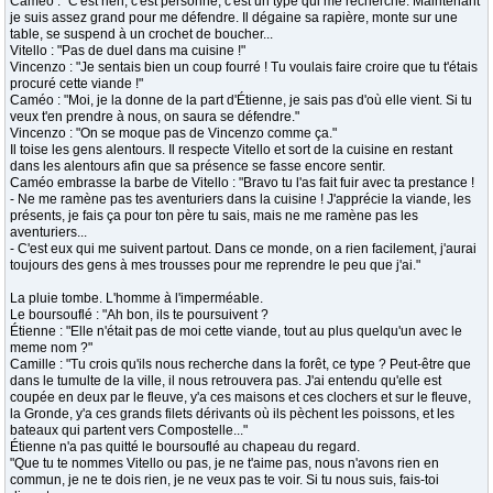
Caméo : "C'est rien, c'est personne, c'est un type qui me recherche. Maintenant
je suis assez grand pour me défendre. Il dégaine sa rapière, monte sur une
table, se suspend à un crochet de boucher...
Vitello : "Pas de duel dans ma cuisine !"
Vincenzo : "Je sentais bien un coup fourré ! Tu voulais faire croire que tu t'étais
procuré cette viande !"
Caméo : "Moi, je la donne de la part d'Étienne, je sais pas d'où elle vient. Si tu
veux t'en prendre à nous, on saura se défendre."
Vincenzo : "On se moque pas de Vincenzo comme ça."
Il toise les gens alentours. Il respecte Vitello et sort de la cuisine en restant
dans les alentours afin que sa présence se fasse encore sentir.
Caméo embrasse la barbe de Vitello : "Bravo tu l'as fait fuir avec ta prestance !
- Ne me ramène pas tes aventuriers dans la cuisine ! J'apprécie la viande, les
présents, je fais ça pour ton père tu sais, mais ne me ramène pas les
aventuriers...
- C'est eux qui me suivent partout. Dans ce monde, on a rien facilement, j'aurai
toujours des gens à mes trousses pour me reprendre le peu que j'ai."
La pluie tombe. L'homme à l'imperméable.
Le boursouflé : "Ah bon, ils te poursuivent ?
Étienne : "Elle n'était pas de moi cette viande, tout au plus quelqu'un avec le
meme nom ?"
Camille : "Tu crois qu'ils nous recherche dans la forêt, ce type ? Peut-être que
dans le tumulte de la ville, il nous retrouvera pas. J'ai entendu qu'elle est
coupée en deux par le fleuve, y'a ces maisons et ces clochers et sur le fleuve,
la Gronde, y'a ces grands filets dérivants où ils pèchent les poissons, et les
bateaux qui partent vers Compostelle..."
Étienne n'a pas quitté le boursouflé au chapeau du regard.
"Que tu te nommes Vitello ou pas, je ne t'aime pas, nous n'avons rien en
commun, je ne te dois rien, je ne veux pas te voir. Si tu nous suis, fais-toi