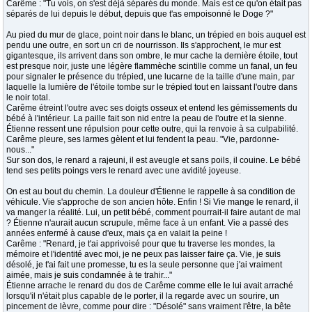
Carême : "Tu vois, on s'est déjà séparés du monde. Mais est ce qu'on était pas
séparés de lui depuis le début, depuis que t'as empoisonné le Doge ?"
Au pied du mur de glace, point noir dans le blanc, un trépied en bois auquel est
pendu une outre, en sort un cri de nourrisson. Ils s'approchent, le mur est
gigantesque, ils arrivent dans son ombre, le mur cache la dernière étoile, tout
est presque noir, juste une légère flammèche scintille comme un fanal, un feu
pour signaler le présence du trépied, une lucarne de la taille d'une main, par
laquelle la lumière de l'étoile tombe sur le trépied tout en laissant l'outre dans
le noir total.
Carême étreint l'outre avec ses doigts osseux et entend les gémissements du
bébé à l'intérieur. La paille fait son nid entre la peau de l'outre et la sienne.
Étienne ressent une répulsion pour cette outre, qui la renvoie à sa culpabilité.
Carême pleure, ses larmes gèlent et lui fendent la peau. "Vie, pardonne-
nous..."
Sur son dos, le renard a rajeuni, il est aveugle et sans poils, il couine. Le bébé
tend ses petits poings vers le renard avec une avidité joyeuse.
On est au bout du chemin. La douleur d'Étienne le rappelle à sa condition de
véhicule. Vie s'approche de son ancien hôte. Enfin ! Si Vie mange le renard, il
va manger la réalité. Lui, un petit bébé, comment pourrait-il faire autant de mal
? Étienne n'aurait aucun scrupule, même face à un enfant. Vie a passé des
années enfermé à cause d'eux, mais ça en valait la peine !
Carême : "Renard, je t'ai apprivoisé pour que tu traverse les mondes, la
mémoire et l'identité avec moi, je ne peux pas laisser faire ça. Vie, je suis
désolé, je t'ai fait une promesse, tu es la seule personne que j'ai vraiment
aimée, mais je suis condamnée à te trahir..."
Étienne arrache le renard du dos de Carême comme elle le lui avait arraché
lorsqu'il n'était plus capable de le porter, il la regarde avec un sourire, un
pincement de lèvre, comme pour dire : "Désolé" sans vraiment l'être, la bête