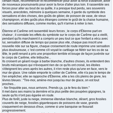
certain rituel, recommencer et recommencer pour avoir la force d'avancer, avoir
de nouveaux poursuivants pour avoir la force d'aller plus loin. Il rassemble ses
forces pour aller au bout de sa quête, il a presque tout perdu, ses souvenirs
visuels, anecdotes, mémoire à quelques semaine, il garde du symbiote des
sensations et des choses, des goûts de gibier, de poisson de vase, de vieux
champignon, et des goûts plus étranges comme le goût de la chaise humaine,
des sensations diffuses, comme mortes, qu'il n'arrive à relier à rien.
Étienne et Carême ont rassemblé leurs forces ; le corps d'Étienne part en
chaleur ; il constate les effets du symbiote sur le corps de Carême qui a vieilli,
pendant qu'ils marchaient il a compris un peu tout ce que l'enfant a vécu avec
lui, sensation diffuse de temps qui passe plus vite, chaque pas inscrit une
nouvelle ride sur sa figure, chaque croisement de route imprime une sensation
plus douloureuse, c 'est comme s'il voyait le cartilage se flétrir sur les os de sa
tête, le petit renard a pris une proportion terrible et bouge de façon juvénile sur
le corps de Carême, elle trébuche...
Ils croisent un géant rouge à barbe blanche, d'autres choses, ils entendent des
bruits mécaniques qui n'évoquent rien de ce qu'ils ont croisé, les étoiles
s'éteignent les unes après les autres, il n'en reste plus qu'une en face, vers le
mur de glace. Une rafale emporte le collier de Carême, elle n'a pas le temps de
l'en empêcher, elle se rapproche d'Étienne, elle a les cils pleins de givre, les
lèvres bleues : "Tire-moi, amène-moi jusqu'au mur de glace, on est tout
proches...
- Ne t'inquiète pas, nous arrivons. Prends ça, ça te fera du bien."
Il met dans ses mains la dernière et la plus petite des poupées gigognes, la
seule qu'ils n'ont pas égarée en route.
Plus de forêt, juste la neige, immense étendue blanche, désert, gros fossiles
couverts de neige, fossiles gigantesques de poissons de vase, grands
craquement en dessous d'eux, comme si une banquise se fissurait
progressivement.