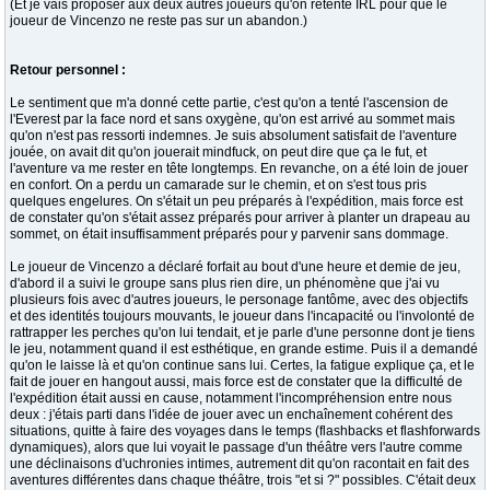
(Et je vais proposer aux deux autres joueurs qu'on retente IRL pour que le
joueur de Vincenzo ne reste pas sur un abandon.)
Retour personnel :
Le sentiment que m'a donné cette partie, c'est qu'on a tenté l'ascension de
l'Everest par la face nord et sans oxygène, qu'on est arrivé au sommet mais
qu'on n'est pas ressorti indemnes. Je suis absolument satisfait de l'aventure
jouée, on avait dit qu'on jouerait mindfuck, on peut dire que ça le fut, et
l'aventure va me rester en tête longtemps. En revanche, on a été loin de jouer
en confort. On a perdu un camarade sur le chemin, et on s'est tous pris
quelques engelures. On s'était un peu préparés à l'expédition, mais force est
de constater qu'on s'était assez préparés pour arriver à planter un drapeau au
sommet, on était insuffisamment préparés pour y parvenir sans dommage.
Le joueur de Vincenzo a déclaré forfait au bout d'une heure et demie de jeu,
d'abord il a suivi le groupe sans plus rien dire, un phénomène que j'ai vu
plusieurs fois avec d'autres joueurs, le personage fantôme, avec des objectifs
et des identités toujours mouvants, le joueur dans l'incapacité ou l'involonté de
rattrapper les perches qu'on lui tendait, et je parle d'une personne dont je tiens
le jeu, notamment quand il est esthétique, en grande estime. Puis il a demandé
qu'on le laisse là et qu'on continue sans lui. Certes, la fatigue explique ça, et le
fait de jouer en hangout aussi, mais force est de constater que la difficulté de
l'expédition était aussi en cause, notamment l'incompréhension entre nous
deux : j'étais parti dans l'idée de jouer avec un enchaînement cohérent des
situations, quitte à faire des voyages dans le temps (flashbacks et flashforwards
dynamiques), alors que lui voyait le passage d'un théâtre vers l'autre comme
une déclinaisons d'uchronies intimes, autrement dit qu'on racontait en fait des
aventures différentes dans chaque théâtre, trois "et si ?" possibles. C'était deux