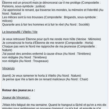
Étienne est un proscrit mais je dénoncerai car il me protège (Compostelle :
Pulsions, sous-symbole : justice)
J'ai apprivoisé le renard, qui traverse les mondes, la mémoire et l'identité (Au
Nord : Nature)
Les milices sont à nos trousses (Compostelle : Brigands, sous-symbole :
milices)
Quarante ans à fuir les hommes et à fuir le réel (Au Nord : Société)
Le boursouflé / Vitello / Vie
Je veux retrouver Étienne pour qu'il me rende mon hôte (Venise : Mémoire)
Je convaincrai le horla d'Étienne de me revenir (Compostelle : Horla)
Chaque pas vers le Nord me rapproche de ma jeunesse (Compostelle :
Nature)
J'ai passé des années enfermé à cause d'eux (Au Nord : Ténèbres)
non rédigée (Au Nord : Ténèbres)
non rédigée (Au Nord : Troupeaux)
Vincenzo
(barré) Je veux ramener le horla à Vitello (Au Nord : Nature)
Je pense que Vie a faim de ce renard malicieux (Au Nord : Chair)
Retour des joueur.se.s :
Joueur de Vincenzo :
J'étais très fatigué de ma semaine. Quand le hangout a lâché et qu'on a mis dix
minutes pour redémarrer un nouveau hangout, ça m'a tué, et ensuite je n'ai