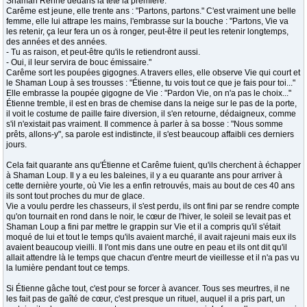
Shaman Renne dedans la tête la première.
Carême est jeune, elle trente ans : "Partons, partons." C'est vraiment une belle
femme, elle lui attrape les mains, l'embrasse sur la bouche : "Partons, Vie va
les retenir, ça leur fera un os à ronger, peut-être il peut les retenir longtemps,
des années et des années.
- Tu as raison, et peut-être qu'ils le retiendront aussi.
- Oui, il leur servira de bouc émissaire."
Carême sort les poupées gigognes. A travers elles, elle observe Vie qui court et
le Shaman Loup à ses trousses : "Étienne, tu vois tout ce que je fais pour toi..."
Elle embrasse la poupée gigogne de Vie : "Pardon Vie, on n'a pas le choix..."
Étienne tremble, il est en bras de chemise dans la neige sur le pas de la porte,
il voit le costume de paille faire diversion, il s'en retourne, dédaigneux, comme
s'il n'existait pas vraiment. Il commence à parler à sa bosse : "Nous somme
prêts, allons-y", sa parole est indistincte, il s'est beaucoup affaibli ces derniers
jours.
Cela fait quarante ans qu'Étienne et Carême fuient, qu'ils cherchent à échapper
à Shaman Loup. Il y a eu les baleines, il y a eu quarante ans pour arriver à
cette dernière yourte, où Vie les a enfin retrouvés, mais au bout de ces 40 ans
ils sont tout proches du mur de glace.
Vie a voulu perdre les chasseurs, il s'est perdu, ils ont fini par se rendre compte
qu'on tournait en rond dans le noir, le cœur de l'hiver, le soleil se levait pas et
Shaman Loup a fini par mettre le grappin sur Vie et il a compris qu'il s'était
moqué de lui et tout le temps qu'ils avaient marché, il avait rajeuni mais eux ils
avaient beaucoup vieilli. Il l'ont mis dans une outre en peau et ils ont dit qu'il
allait attendre là le temps que chacun d'entre meurt de vieillesse et il n'a pas vu
la lumière pendant tout ce temps.
Si Étienne gâche tout, c'est pour se forcer à avancer. Tous ses meurtres, il ne
les fait pas de gaîté de cœur, c'est presque un rituel, auquel il a pris part, un