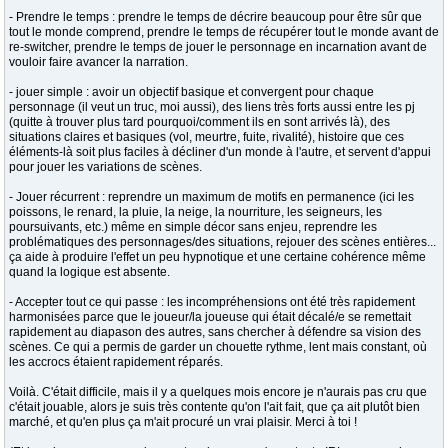
- Prendre le temps : prendre le temps de décrire beaucoup pour être sûr que
tout le monde comprend, prendre le temps de récupérer tout le monde avant de
re-switcher, prendre le temps de jouer le personnage en incarnation avant de
vouloir faire avancer la narration.
- jouer simple : avoir un objectif basique et convergent pour chaque
personnage (il veut un truc, moi aussi), des liens très forts aussi entre les pj
(quitte à trouver plus tard pourquoi/comment ils en sont arrivés là), des
situations claires et basiques (vol, meurtre, fuite, rivalité), histoire que ces
éléments-là soit plus faciles à décliner d'un monde à l'autre, et servent d'appui
pour jouer les variations de scènes.
- Jouer récurrent : reprendre un maximum de motifs en permanence (ici les
poissons, le renard, la pluie, la neige, la nourriture, les seigneurs, les
poursuivants, etc.) même en simple décor sans enjeu, reprendre les
problématiques des personnages/des situations, rejouer des scènes entières...
ça aide à produire l'effet un peu hypnotique et une certaine cohérence même
quand la logique est absente.
- Accepter tout ce qui passe : les incompréhensions ont été très rapidement
harmonisées parce que le joueur/la joueuse qui était décalé/e se remettait
rapidement au diapason des autres, sans chercher à défendre sa vision des
scènes. Ce qui a permis de garder un chouette rythme, lent mais constant, où
les accrocs étaient rapidement réparés.
Voilà. C'était difficile, mais il y a quelques mois encore je n'aurais pas cru que
c'était jouable, alors je suis très contente qu'on l'ait fait, que ça ait plutôt bien
marché, et qu'en plus ça m'ait procuré un vrai plaisir. Merci à toi !