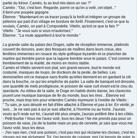
partie du trésor. Caméo, tu as tout mis dans un sac ?"
Caméo : "Oui, c'est bon. Regarde, parmi ce qu'on a volé, cet objet..."
Il tient une poupée gigogne.
Étienne : "Maintenant on va tracer jusqu'à la forêt et intégrer un groupe de
pèlerins qui part d'un village en bordure de forêt. Finalement, c'est ce que tu
voulais, Caméo, on part à Compostelle. Vitello, qu'est ce que tu fais ?"
Vitello : "Je vous suis si vous m'autorisez."
Étienne : "La route appartient à tout le monde."
La grande salle du palais des Doges, salle de réception immense, plafonds
couvert de dorures, avec des fresques de maîtres dans leurs creux, des
fenêtres immenses en rosace du style gothique byzantin et ce plancher de
marbre qui tremble parce que la lagune tremble sous le palais. C'est comme le
tremblement de la réalité, de moins en moins stable.
Caméo et Vitello servent son plat, son grand-oeuvre, tout le monde est
costumé, masques de loups, de docteurs de la peste, de belles. Les
demoiselles ont ce masque sans ficelle qu'elles tiennent en en gardant la clé
dans la bouche, ce qui les empêche de parler. La salle de banquet est dressée,
une quantité de mets prodigieuse, le poisson de vase cuit vivant est le clou du
spectacle. Au milieu de la salle, le Doge en habits dorés danse, les clavecins
jouent une musique baroque de fin du monde, tous les rires... Étienne est
proche, mais trop loin pour entendre Caméo murmurer à l'oreille de Vitello :
" Tu sais, je suis désolé en fait d'être attaché à Étienne et pas à toi. En vérité, je
suis... Je ne sais pas à qui je suis attaché, à l'homme ou au horla. J'aurais
voulu qu'il reste sur toi, c'aurait été plus simple, j'aurais préféré être à tes côtés.
- Petit fourbe ! Vous me l'avez volé, tous les deux ! Ne me prends pas pour un
poisson de vase, j'ai de la barbe mais un peu de cervelle, je sais que vous me
l'avez volé, tous les deux.
- J'en sais rien, c'est une pulsion, c'est pas moi qui réclame les choses, c'est les
choses qui me réclament. Toi, t'as besoin de cuisiner, moi j'ai besoin de voler, tu