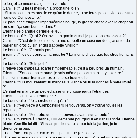
le feu, et commence à griller la viande.
Camille : "Tu feras meilleur la prochaine fois ?
- Si tu ne contentes pas de ce qu'on te donne, tu ne feras pas de vieux os sur la
route de Compostelle."
Le paquet de fringues imperméables bouge, la grosse chose avec le chapeau
en sort : "ça sent bon dis-donc !"
Étienne se planque derrière le feu.
Le boursouflé : "Quoi ? On invite un gamin et moi je peux pas m'asseoir ?"
Camille : "C'est drôle, ce monsieur me rappelle un cuisinier dont j'ai entendu
parler, un gros cuisinier qui s'appelle Vitello."
Le boursouflé : "Connais pas."
Étienne : "T'es du genre à manger, toi ? La même chose que les êtres humains
?"
Le boursouflé : "Sois poli !"
Il relève son chapeau, écarte l'imperméable, c'est à peu près un humain.
Étienne : "Sors de ma cabane, je sais même pas comment tu y es entré."
Il a les membres très maigres et le torse boursouflé.
Étienne : "Dis moi, l'enfant, tu manges ta viande ou tu la donnes à notre invité
?"
L'enfant en mange un peu et laisse une grosse part à l'étranger.
Étienne : "Ou tu vas, l'étranger ?"
Le boursouflé : "Je cherche quelqu'un."
Camille : "Peut-être à Compostelle tu le trouveras, on y trouve toutes les
réponses."
Le boursouflé : "Peut-être que je le trouverai avant, sur la route."
Camille murmure à Étienne, il lui demande pourquoi il en dans la forêt. Étienne
élude, Camille lui dit : "Si tu as pris le maquis pour fuir la justice, je te
dénoncerai pas.
- Peut-être... ou pas. Cela te ferait plaisir que j'en sois ?
- Ce que je veux, c'est que tu me protège, je ne suis qu'un enfant, sans aide je