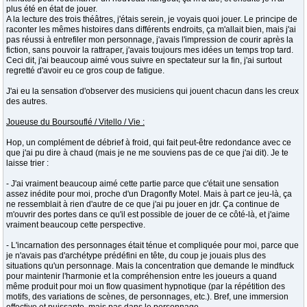
plus été en état de jouer.
A la lecture des trois théâtres, j'étais serein, je voyais quoi jouer. Le principe de
raconter les mêmes histoires dans différents endroits, ça m'allait bien, mais j'ai
pas réussi à entrefiler mon personnage, j'avais l'impression de courir après la
fiction, sans pouvoir la rattraper, j'avais toujours mes idées un temps trop tard.
Ceci dit, j'ai beaucoup aimé vous suivre en spectateur sur la fin, j'ai surtout
regretté d'avoir eu ce gros coup de fatigue.
J'ai eu la sensation d'observer des musiciens qui jouent chacun dans les creux
des autres.
Joueuse du Boursouflé / Vitello / Vie :
Hop, un complément de débrief à froid, qui fait peut-être redondance avec ce
que j'ai pu dire à chaud (mais je ne me souviens pas de ce que j'ai dit). Je te
laisse trier :
- J'ai vraiment beaucoup aimé cette partie parce que c'était une sensation
assez inédite pour moi, proche d'un Dragonfly Motel. Mais à part ce jeu-là, ça
ne ressemblait à rien d'autre de ce que j'ai pu jouer en jdr. Ça continue de
m'ouvrir des portes dans ce qu'il est possible de jouer de ce côté-là, et j'aime
vraiment beaucoup cette perspective.
- L'incarnation des personnages était ténue et compliquée pour moi, parce que
je n'avais pas d'archétype prédéfini en tête, du coup je jouais plus des
situations qu'un personnage. Mais la concentration que demande le mindfuck
pour maintenir l'harmonie et la compréhension entre les joueurs a quand
même produit pour moi un flow quasiment hypnotique (par la répétition des
motifs, des variations de scènes, de personnages, etc.). Bref, une immersion