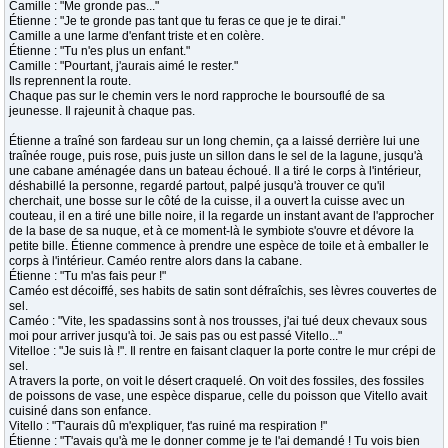
Camille : "Me gronde pas..."
Étienne : "Je te gronde pas tant que tu feras ce que je te dirai."
Camille a une larme d'enfant triste et en colère.
Étienne : "Tu n'es plus un enfant."
Camille : "Pourtant, j'aurais aimé le rester."
Ils reprennent la route.
Chaque pas sur le chemin vers le nord rapproche le boursouflé de sa
jeunesse. Il rajeunit à chaque pas.
Étienne a traîné son fardeau sur un long chemin, ça a laissé derrière lui une
traînée rouge, puis rose, puis juste un sillon dans le sel de la lagune, jusqu'à
une cabane aménagée dans un bateau échoué. Il a tiré le corps à l'intérieur,
déshabillé la personne, regardé partout, palpé jusqu'à trouver ce qu'il
cherchait, une bosse sur le côté de la cuisse, il a ouvert la cuisse avec un
couteau, il en a tiré une bille noire, il la regarde un instant avant de l'approcher
de la base de sa nuque, et à ce moment-là le symbiote s'ouvre et dévore la
petite bille. Étienne commence à prendre une espèce de toile et à emballer le
corps à l'intérieur. Caméo rentre alors dans la cabane.
Étienne : "Tu m'as fais peur !"
Caméo est décoiffé, ses habits de satin sont défraîchis, ses lèvres couvertes de
sel.
Caméo : "Vite, les spadassins sont à nos trousses, j'ai tué deux chevaux sous
moi pour arriver jusqu'à toi. Je sais pas ou est passé Vitello..."
Vitelloe : "Je suis là !". Il rentre en faisant claquer la porte contre le mur crépi de
sel.
A travers la porte, on voit le désert craquelé. On voit des fossiles, des fossiles
de poissons de vase, une espèce disparue, celle du poisson que Vitello avait
cuisiné dans son enfance.
Vitello : "T'aurais dû m'expliquer, t'as ruiné ma respiration !"
Étienne : "T'avais qu'à me le donner comme je te l'ai demandé ! Tu vois bien