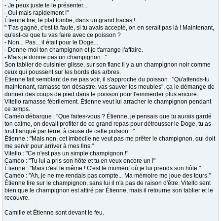
- Je peux juste te le présenter...
- Oui mais rapidement !"
Étienne tire, le plat tombe, dans un grand fracas !
" T'as gagné, c'est ta faute, si tu avais accepté, on en serait pas là ! Maintenant,
qu'est-ce que tu vas faire avec ce poisson ?
- Non... Pas... il était pour le Doge...
- Donne-moi ton champignon et je t'arrange l'affaire.
- Mais je donne pas un champignon..."
Son tablier de cuisinier glisse, sur son flanc il y a un champignon noir comme
ceux qui poussent sur les bords des arbres.
Étienne fait semblant de ne pas voir, il s'approche du poisson : "Qu'attends-tu
maintenant, ramasse ton désastre, vas sauver les meubles", ça le démange de
donner des coups de pied dans le poisson pour l'emmerder plus encore.
Vitello ramasse fébrilement. Étienne veut lui arracher le champignon pendant
ce temps.
Caméo débarque : "Que faites-vous ? Étienne, je pensais que tu aurais gardé
ton calme, on devait profiter de ce grand repas pour détrousser le Doge, tu as
tout flanqué par terre, à cause de cette pulsion..."
Étienne : "Mais non, cet imbécile ne veut pas me prêter le champignon, qui doit
me servir pour arriver à mes fins."
Vitello : "Ce n'est pas un simple champignon !"
Caméo : "Tu lui a pris son hôte et tu en veux encore un !"
Étienne : "Mais c'est le même ! C'est le moment où je lui prends son hôte."
Caméo : "Ah, je ne me rendais pas compte... Ma mémoire me joue des tours."
Étienne tire sur le champignon, sans lui il n'a pas de raison d'être. Vitello sent
bien que le champignon est attiré par Étienne, mais il retourne son tablier et le
recouvre.
Camille et Étienne sont devant le feu.