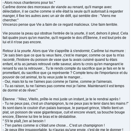
- Alors nous chanterons pour toi."
Carême donne des morceaux de viande au renard, qu'il mange avec
délectation, il se cache comme si elle était la seule qu'il autorisait à regarder
manger, il fixe les autres avec un air de défi, qui semble dire : "Viens me
chercher."
Vincenzo pense que Vie a faim de ce regard malicieux. Une faim terrible.
Vie pousse la peau qui obstrue l'entrée de la yourte, il sort, dehors il pleut. Cela
fait quatre jours qu'on marche, qu'il regarde le dos d'Étienne, il est tout près de
lui et il n'ose pas encore.
Retour à la yourte. Alors que Vie s'apprête à s'endormir, Carême lui murmure :
"Je sais bien que ce que tu veux faire, c'est le manger, comme ce que tu m'as
raconté, l'histoire du poisson de vase que tu avais cuisiné quand tu étais
enfant, et tu as jamais retrouvé cette saveur, alors tu crois qu'en mangeant le
renard tu vas la retrouver... Tu te rends compte du sacrifice que je fais en te le
promettant, du sacrifice que ça représente ? Compte tenu de l'importance et du
pouvoir de cet animal, toi tu veux juste le manger...
- Oui, mais toi tu ne l'aimes pas comme je l'aime, comme je l'aimerais.
- Tu as raison, tu ne l'aimes pas comme moi je l'aime. Maintenant il est temps
de dormir et de rêver."
Étienne : "Allez, Vitello, prête-le moi juste un instant, je te le rendrai après !
- Tu ne peux pas, c'est un champignon, tu ne peux pas le tenir dans tes mains !"
Ils sont dans le couloir d'un palais baroque, le parquet grince, Vitello tient un
plat, un poisson de vase gigantesque, cuit et encore vivant, sa bouche bouge
encore, Étienne lui tire le bras et le déstabilise.
" S'il te plaît, j'en ai besoin !
- T'en parles comme si c'était une chose... C'est un champignon !
- Je peux être insupportable, tu n'auras qu'une envie, c'est de me le donner !