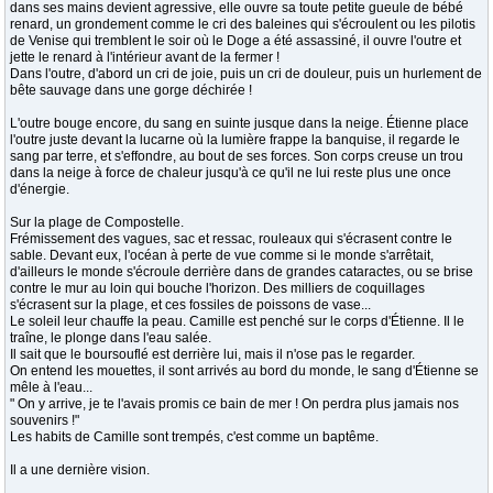
dans ses mains devient agressive, elle ouvre sa toute petite gueule de bébé
renard, un grondement comme le cri des baleines qui s'écroulent ou les pilotis
de Venise qui tremblent le soir où le Doge a été assassiné, il ouvre l'outre et
jette le renard à l'intérieur avant de la fermer !
Dans l'outre, d'abord un cri de joie, puis un cri de douleur, puis un hurlement de
bête sauvage dans une gorge déchirée !
L'outre bouge encore, du sang en suinte jusque dans la neige. Étienne place
l'outre juste devant la lucarne où la lumière frappe la banquise, il regarde le
sang par terre, et s'effondre, au bout de ses forces. Son corps creuse un trou
dans la neige à force de chaleur jusqu'à ce qu'il ne lui reste plus une once
d'énergie.
Sur la plage de Compostelle.
Frémissement des vagues, sac et ressac, rouleaux qui s'écrasent contre le
sable. Devant eux, l'océan à perte de vue comme si le monde s'arrêtait,
d'ailleurs le monde s'écroule derrière dans de grandes cataractes, ou se brise
contre le mur au loin qui bouche l'horizon. Des milliers de coquillages
s'écrasent sur la plage, et ces fossiles de poissons de vase...
Le soleil leur chauffe la peau. Camille est penché sur le corps d'Étienne. Il le
traîne, le plonge dans l'eau salée.
Il sait que le boursouflé est derrière lui, mais il n'ose pas le regarder.
On entend les mouettes, il sont arrivés au bord du monde, le sang d'Étienne se
mêle à l'eau...
" On y arrive, je te l'avais promis ce bain de mer ! On perdra plus jamais nos
souvenirs !"
Les habits de Camille sont trempés, c'est comme un baptême.
Il a une dernière vision.