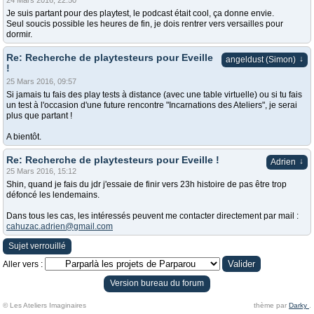
24 Mars 2016, 22:50
Je suis partant pour des playtest, le podcast était cool, ça donne envie.
Seul soucis possible les heures de fin, je dois rentrer vers versailles pour
dormir.
Re: Recherche de playtesteurs pour Eveille
↓
angeldust (Simon)
!
25 Mars 2016, 09:57
Si jamais tu fais des play tests à distance (avec une table virtuelle) ou si tu fais
un test à l'occasion d'une future rencontre "Incarnations des Ateliers", je serai
plus que partant !
A bientôt.
Re: Recherche de playtesteurs pour Eveille !
↓
Adrien
25 Mars 2016, 15:12
Shin, quand je fais du jdr j'essaie de finir vers 23h histoire de pas être trop
défoncé les lendemains.
Dans tous les cas, les intéressés peuvent me contacter directement par mail :
cahuzac.adrien@gmail.com
Sujet verrouillé
Aller vers :
Version bureau du forum
© Les Ateliers Imaginaires
thème par
Darky
.