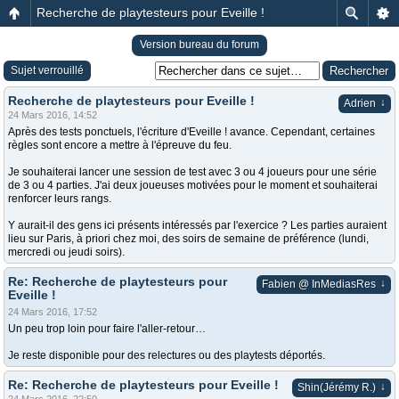
Recherche de playtesteurs pour Eveille !
Version bureau du forum
Sujet verrouillé
Recherche de playtesteurs pour Eveille !
↓
Adrien
24 Mars 2016, 14:52
Après des tests ponctuels, l'écriture d'Eveille ! avance. Cependant, certaines
règles sont encore a mettre à l'épreuve du feu.
Je souhaiterai lancer une session de test avec 3 ou 4 joueurs pour une série
de 3 ou 4 parties. J'ai deux joueuses motivées pour le moment et souhaiterai
renforcer leurs rangs.
Y aurait-il des gens ici présents intéressés par l'exercice ? Les parties auraient
lieu sur Paris, à priori chez moi, des soirs de semaine de préférence (lundi,
mercredi ou jeudi soirs).
Re: Recherche de playtesteurs pour
↓
Fabien @ InMediasRes
Eveille !
24 Mars 2016, 17:52
Un peu trop loin pour faire l'aller-retour…
Je reste disponible pour des relectures ou des playtests déportés.
Re: Recherche de playtesteurs pour Eveille !
↓
Shin(Jérémy R.)