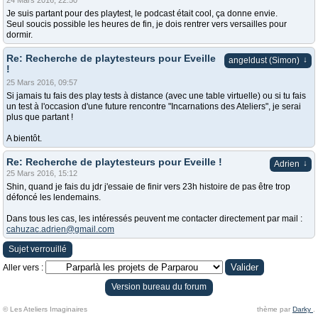
24 Mars 2016, 22:50
Je suis partant pour des playtest, le podcast était cool, ça donne envie.
Seul soucis possible les heures de fin, je dois rentrer vers versailles pour
dormir.
Re: Recherche de playtesteurs pour Eveille
↓
angeldust (Simon)
!
25 Mars 2016, 09:57
Si jamais tu fais des play tests à distance (avec une table virtuelle) ou si tu fais
un test à l'occasion d'une future rencontre "Incarnations des Ateliers", je serai
plus que partant !
A bientôt.
Re: Recherche de playtesteurs pour Eveille !
↓
Adrien
25 Mars 2016, 15:12
Shin, quand je fais du jdr j'essaie de finir vers 23h histoire de pas être trop
défoncé les lendemains.
Dans tous les cas, les intéressés peuvent me contacter directement par mail :
cahuzac.adrien@gmail.com
Sujet verrouillé
Aller vers :
Version bureau du forum
© Les Ateliers Imaginaires
thème par
Darky
.