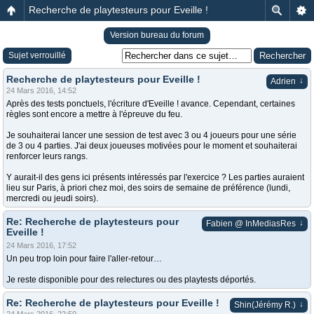
Recherche de playtesteurs pour Eveille !
Version bureau du forum
Sujet verrouillé
Recherche de playtesteurs pour Eveille !
↓
Adrien
24 Mars 2016, 14:52
Après des tests ponctuels, l'écriture d'Eveille ! avance. Cependant, certaines
règles sont encore a mettre à l'épreuve du feu.
Je souhaiterai lancer une session de test avec 3 ou 4 joueurs pour une série
de 3 ou 4 parties. J'ai deux joueuses motivées pour le moment et souhaiterai
renforcer leurs rangs.
Y aurait-il des gens ici présents intéressés par l'exercice ? Les parties auraient
lieu sur Paris, à priori chez moi, des soirs de semaine de préférence (lundi,
mercredi ou jeudi soirs).
Re: Recherche de playtesteurs pour
↓
Fabien @ InMediasRes
Eveille !
24 Mars 2016, 17:52
Un peu trop loin pour faire l'aller-retour…
Je reste disponible pour des relectures ou des playtests déportés.
Re: Recherche de playtesteurs pour Eveille !
↓
Shin(Jérémy R.)