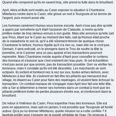
Quand elle comprend qu'ils en savent trop, elle prend la fuite dans le brouillard.
April, Akira et Bulk sont restés au Casin exposer la situation à Chantraine.
Millefaces rentre dans le Casin, elle glisse un mot à Teurgoule et lui donne de
l'argent, puis ressort aussi vite.
Les hommes ramènent Humus sous bonne escorte. April n'ose pas dire qu'elle
a appris par sorcellerie qu'il était l'assassin de Clataude, à moins qu'elle
préfère éviter de trop sérieux ennuis à son guide. Mais elle annonce qu'elle sait
que Firus, étant sur le Casin au moment des faits, sait qu'Humus était proche
de la maladrerie le soir-là, qu'il a été sûrement témoin de quelque chose.
Chantraine le torture, Humus répète qu'il n'a rien vu, mais elle ne le croit pas.
Demain, il sera exécuté, on le plongera dans le Trou de soufre la tête la
première, et le Casinier sera un peu apaisé et les transactions pourront
reprendre. Mais Chantraine insiste auprès d'April pour connaître le contenu
des tonniaux et s'assurer que c'est vraiment de l'eau pure. Si cet échantillon
n'est pas aussi pur que promis, pas de transaction possible. Gorr va vérifier les
tonneaux, mais il constate qu'ils ont été descellés. Les marchands se sont
eclipsés. Ils sortent et tombent nez à nez sur eux, toutes armes dehors, avec
Millefaces à leur tête. Ils s'avèrent en fait être les pillards qui menacent leur
village, ils étaient au Casin pour faire des repérages, et veulent faire échouer la
transaction. Un combat manque de s'engager mais April leur fait une telle tête,
elle a l'air si déterminer à mener ses hommes dans un combat à mort que les
pillards préfèrent éviter de perdre plusieurs d'entre eux, et s'enfoncent dans le
brouillard.
De retour à l'intérieur du Casin, Firus expertise l'eau des tonneaux. Elle est
pure en apparence, mais sait-on jamais, il est possible que Teurgoule ait fureté
autour. Qu'a pu lui donner Millefaces, quelle mission lui a-t-elle confiée ? Il
faudrait goûter pour s'assurer de la pureté véritable de l'eau. On propose à