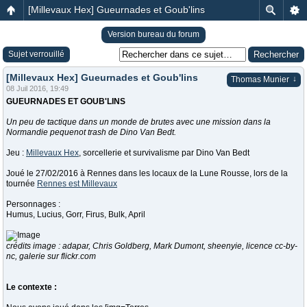
[Millevaux Hex] Gueurnades et Goub'lins
Version bureau du forum
Sujet verrouillé
[Millevaux Hex] Gueurnades et Goub'lins
↓
Thomas Munier
08 Juil 2016, 19:49
GUEURNADES ET GOUB'LINS
Un peu de tactique dans un monde de brutes avec une mission dans la
Normandie pequenot trash de Dino Van Bedt.
Jeu :
Millevaux Hex
, sorcellerie et survivalisme par Dino Van Bedt
Joué le 27/02/2016 à Rennes dans les locaux de la Lune Rousse, lors de la
tournée
Rennes est Millevaux
Personnages :
Humus, Lucius, Gorr, Firus, Bulk, April
crédits image : adapar, Chris Goldberg, Mark Dumont, sheenyie, licence cc-by-
nc, galerie sur flickr.com
Le contexte :