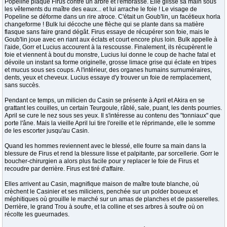
Popeline plaque Firus contre un arbre et l'embrasse. Elle glisse sa main sous
les vêtements du maître des eaux... et lui arrache le foie ! Le visage de
Popeline se déforme dans un rire atroce. C'était un Goub'lin, un facétieux horla
changeforme ! Bulk lui décoche une flèche qui se plante dans sa matière
flasque sans faire grand dégât. Firus essaye de récupérer son foie, mais le
Goub'lin joue avec en riant aux éclats et court encore plus loin. Bulk appelle à
l'aide, Gorr et Lucius accourent à la rescousse. Finalement, ils récupèrent le
foie et viennent à bout du monstre, Lucius lui donne le coup de hache fatal et
dévoile un instant sa forme originelle, grosse limace grise qui éclate en tripes
et mucus sous ses coups. A l'intérieur, des organes humains surnuméraires,
dents, yeux et cheveux. Lucius essaye d'y trouver un foie de remplacement,
sans succès.
Pendant ce temps, un milicien du Casin se présente à April et Akira en se
grattant les couilles, un certain Teurgoule, râblé, sale, puant, les dents pourries.
April se cure le nez sous ses yeux. Il s'intéresse au contenu des "tonniaux" que
porte l'âne. Mais la vieille April lui tire l'oreille et le réprimande, elle le somme
de les escorter jusqu'au Casin.
Quand les hommes reviennent avec le blessé, elle fourre sa main dans la
blessure de Firus et rend la blessure lisse et palpitante, par sorcellerie. Gorr le
boucher-chirurgien a alors plus facile pour y replacer le foie de Firus et
recoudre par derrière. Firus est tiré d'affaire.
Elles arrivent au Casin, magnifique maison de maître toute blanche, où
crèchent le Casinier et ses miliciens, penchée sur un polder boueux et
méphitiques où grouille le marché sur un amas de planches et de passerelles.
Derrière, le grand Trou à soufre, et la colline et ses arbres à soufre où on
récolte les gueurnades.