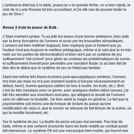
L'ambiance était top à la table, joueur.se.s en grande forme, on a bien rigolé, le
club de la Lune Rousse fut très accueillant, et j'ai été ravi de pouvoir tester le
jeu de Dino !
Retour à froid du joueur de Bulk :
C'était vraiment sympa: Tu as jeté les bases d'une bonne ambiance, bien aidé
par la force évocatrice de l'univers et aussi par les trouvailles sémantiques.
L'univers est bien maîtrisé (logique), bien expliqué (pas si évident que ça,
l'auteur n'est pas toujours le meilleur pédagogue, même si je sais que tu es très
rodé sur les parties de démonstration) et bien servi par un système de jeu
suffisamment "old-school" pour gérer au cordeau les problématiques de survie,
et suffisamment inventif pour permettre une narration fluide; tu as bien fait de
dire dès le début que le système de jeu ne t'était pas familier.
Etant moi-même très friand d'univers post-apocalyptiques sombres, l'univers
m'a bien plu mais ne m'a pas vraiment surpris (c'est pas nécessairement un
défaut, hein!), hormis quelques saillies (le trou à soufre, les fruits, etc.). Bref,
c'est du très classique pour ce genre, avec quelques réelles idées neuves; j'ai
été très sensible aux inventions lexicales, qui allègent la dureté de l'univers
sans en atténuer la brutalité. J'ai bien aimé la magie en général: Le fait que la
psychométrie soit moins une technique de lecture du passé qu'une
modification de celui-ci, que le sorcier se retrouve de fait témoin de la scène, ce
qui la modifie forcément, etc.
Sur le système de jeu: La feuille de perso est pas mal pensée: Pas trop de
traits, même si une certaine économie dans les traits relatifs au combat aurait
été bienvenue. Le système D6 est une mécanique bien huilée, qui fournit une