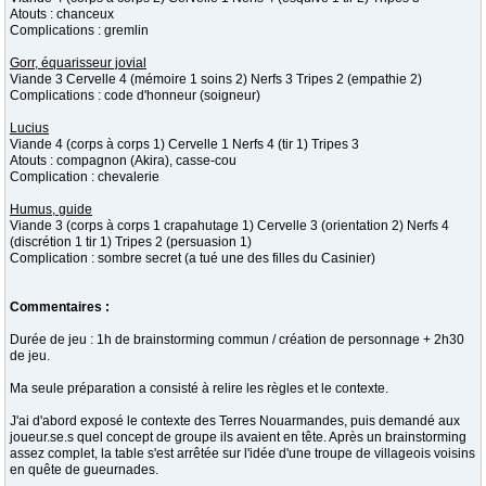
Atouts : chanceux
Complications : gremlin
Gorr, équarisseur jovial
Viande 3 Cervelle 4 (mémoire 1 soins 2) Nerfs 3 Tripes 2 (empathie 2)
Complications : code d'honneur (soigneur)
Lucius
Viande 4 (corps à corps 1) Cervelle 1 Nerfs 4 (tir 1) Tripes 3
Atouts : compagnon (Akira), casse-cou
Complication : chevalerie
Humus, guide
Viande 3 (corps à corps 1 crapahutage 1) Cervelle 3 (orientation 2) Nerfs 4
(discrétion 1 tir 1) Tripes 2 (persuasion 1)
Complication : sombre secret (a tué une des filles du Casinier)
Commentaires :
Durée de jeu : 1h de brainstorming commun / création de personnage + 2h30
de jeu.
Ma seule préparation a consisté à relire les règles et le contexte.
J'ai d'abord exposé le contexte des Terres Nouarmandes, puis demandé aux
joueur.se.s quel concept de groupe ils avaient en tête. Après un brainstorming
assez complet, la table s'est arrêtée sur l'idée d'une troupe de villageois voisins
en quête de gueurnades.