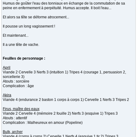
Humus de goûter l'eau des tonniaux en échange de la commutation de sa
peine en enfermement à perpétuité. Humus accepte. Il boit l'eau...
Et alors sa tête se déforme atrocement...
Il pousse un long vagissement !
Et maintenant...
Il a une tête de vache.
Feuilles de personnage :
April
Viande 2 Cervelle 3 Nerfs 3 (intuition 1) Tripes 4 (courage 1, persuasion 2,
sorcellerie 3)
Atouts : sorcière
Complication : âge
Akira
Viande 4 (endurance 2 baston 1 corps à corps 1) Cervelle 1 Nerfs 3 Tripes 2
Firus, maître des eaux
Viande 2 Cervelle 4 (mémoire 2 fouille 2) Nerfs 3 (esquive 1) Tripes 3
Atouts : attentif
Complication : Malheureux en amour (Popeline)
Bulk, archer
Viande 4 (corps à corps 2) Cervelle 1 Nerfs 4 (esquive 1 tir 2) Tripes 3