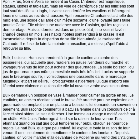
April, Firus, Gorr et Akira se rendent au Casin. L'intérieur est magnifique,
statues, lustres et tableaux, mais en voie de décrépitude car les miliciens sont
tout sauf des fées du logis, ils vomissent derrière les escaliers et hébergent
leurs montures au rez-de-chaussée. April rencontre Chantraine, la cheffe des
miliciens, une solide gaillarde d'un mètre soixante, d'une loyauté sans faille
pour le Casin. Elle obtient une audience avec le Casinier, qui les reçoit au
dernier étage. Mais ce dernier est dans un piteux état, il ne s'est ni lavé ni
changé depuis un mois, ses habits nobles sont rendus à la crasse. Il est
inconsolable depuis la dispartion de sa fille bien-aimée, la ravissante
Clataude. Il refuse de faire la moindre transaction, à moins qu'April l'aide à
retrouver sa fille.
Bulk, Lucius et Humus se rendent à la grande cantine au centre des
passerelles, qui accueille gueurnadiers en pause, vendeurs du marché, et
voyageurs venus de loin pour acheter des gueurnades. La seule boisson ; du
jus de gueurnade pas mûre, comestible mais très très fort. Lucius ne supporte
pas le breuvage soufré, il vomit depuis une passerelle dans le marécage
fuligineux, et part en délire, il croit qu'Akira est derrière lui, que d'abord elle
l'étreint avec violence et qu'ensuite elle lui ouvre le ventre avec un couteau.
Bulk demande un poisson de vase à manger pour calmer sa gorge en feu. Le
cantinier, un ancien récoltant dont le bras a été arraché par une explosion de
gueurnade et remplacé par un plateau à boissons, lui demande un souvenir en
paiement. Bulk raconte comment il a battu sa femme dans un concours de tir à
l'arc et ainsi obtenu le statut d'archer. Une femme au visage à moitié caché par
un châle, Millefaces, l'interroge à fond sur la raison de leur venue. Pas
étonnant quand on sait que pour tempérer leur oubli, chacun se nourrit de
ragots. Le naïf Bulk, quelque peu enivré, lui explique toute la raison de leur
venue, il omet seulement de mentionner le contenu des tonniaux. Depuis la
cantine, on voit le marché et la devanture de Popeline qui vend des ch'taignes.