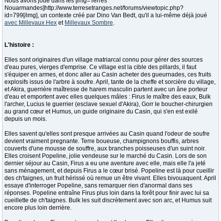
Nous avons joué dans les [img=Terres
Nouarmandes]http://www.terresetranges.net/forums/viewtopic.php?
id=799[/img], un contexte créé par Dino Van Bedt, qu'il a lui-même déjà joué
avec Millevaux Hex
et
Millevaux Sombre
.
L'histoire :
Elles sont originaires d'un village matriarcal connu pour gérer des sources
d'eau pures, vierges d'emprise. Ce village est la cible des pillards, il faut
s'équiper en armes, et donc aller au Casin acheter des gueurnades, ces fruits
explosifs issus de l'arbre à soufre. April, tante de la cheffe et sorcière du village,
et Akira, guerrière maîtresse de harem masculin partent avec un âne porteur
d'eau et emportent avec elles quelques mâles : Firus le maître des eaux, Bulk
l'archer, Lucius le guerrier (esclave sexuel d'Akira), Gorr le boucher-chirurgien
au grand cœur et Humus, un guide originaire du Casin, qui s'en est exilé
depuis un mois.
Elles savent qu'elles sont presque arrivées au Casin quand l'odeur de soufre
devient vraiment pregnante. Terre boueuse, champignons bouffis, arbres
couverts d'une mousse de souffre, aux branches poisseuses d'un suint noir.
Elles croisent Popeline, jolie vendeuse sur le marché du Casin. Lors de son
dernier séjour au Casin, Firus a eu une aventure avec elle, mais elle l'a jeté
sans ménagement, et depuis Firus a le cœur brisé. Popeline est là pour cueillir
des ch'taignes, un fruit hérissé où remue un être vivant. Elles bivouaquent. April
essaye d'interroger Popeline, sans remarquer rien d'anormal dans ses
réponses. Popeline entraîne Firus plus loin dans la forêt pour finir avec lui sa
cueillette de ch'taignes. Bulk les suit discrètement avec son arc, et Humus suit
encore plus loin derrière.