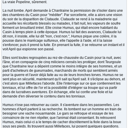
La vraie Popeline, sûrement.
La nuit tombe. April demande à Chantraine la permission de s'isoler dans une
des chambres du Casin pour "méditer". Par sorcellerie, elle a alors une vision
du soir de la disparition de Clataude. Clataude se rend à la maladrerie qui
accueille les récoltants blessés ou malades, il fait nuit, les vapeurs de soufre
forment un brouillard irréel. Elle croise Humus, qui était encore habitant du
Casin à temps plein à cette époque. Humus lui fait des avances, Clataude lui
dit non, il insiste, elle lui dit "non, c'est non.", Humus pique une colère, il la
pousse dans le marécage sulfureux, elle l'appelle à l'aide, et il la laisse
s'enfoncer, puis il prend la fuite. En prenant la fuite, il se retourne un instant et il
voit April qui espionne son passé.
Elles sont toutes regroupées au rez-de-chaussée du Casin pour la nuit, avec
l'âne, et en compagnie de cinq miliciens censés les protéger, dont Teurgoule
que Chantraine leur a dépeint comme le moins intègre de ses hommes, et un
parti d'acheteurs de gueurnades, marchands de morts qui semblent armés
pour la guerre et l'avoir déjà faite au vu de leurs tronches torves. Humus ne se
sent plus en sécurité, maintenant qu'il sait qu'April sait. Il s'éclipse au dehors, et
c'est alors que Millefaces l'aborde. Elle l'interroge sur ce que contiennent les
tonniaux, et lui offre de l'or et la possibilité d'intégrer sa troupe qui va partir
dans de lucratives aventures. En échange, elle lui confie une fiole et lui
demande d'en déverser le contenu dans les tonniaux.
Humus n'ose pas retourner au casin. Il s'aventure dans les passerelles. Les
hommes d'April partent à sa recherche. Ils tombent sur un homme en train de
besogner une vache nouarmande. Le gars se refroque et essaye de les
convaincre de ne rien répéter, que l'animal était consentant. Ils retrouvent
Humus, mais celui-ci a le temps de cacher discrètement la fiole dans la boue
sous ses pieds. Ils trouvent aussi Millefaces, lui posent quelques questions.