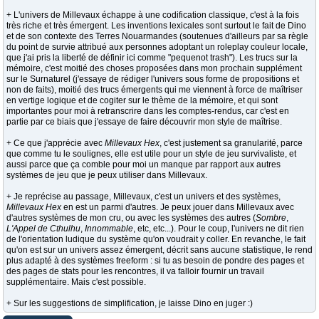
+ L'univers de Millevaux échappe à une codification classique, c'est à la fois
très riche et très émergent. Les inventions lexicales sont surtout le fait de Dino
et de son contexte des Terres Nouarmandes (soutenues d'ailleurs par sa règle
du point de survie attribué aux personnes adoptant un roleplay couleur locale,
que j'ai pris la liberté de définir ici comme "pequenot trash"). Les trucs sur la
mémoire, c'est moitié des choses proposées dans mon prochain supplément
sur le Surnaturel (j'essaye de rédiger l'univers sous forme de propositions et
non de faits), moitié des trucs émergents qui me viennent à force de maîtriser
en vertige logique et de cogiter sur le thème de la mémoire, et qui sont
importantes pour moi à retranscrire dans les comptes-rendus, car c'est en
partie par ce biais que j'essaye de faire découvrir mon style de maîtrise.
+ Ce que j'apprécie avec
Millevaux Hex
, c'est justement sa granularité, parce
que comme tu le soulignes, elle est utile pour un style de jeu survivaliste, et
aussi parce que ça comble pour moi un manque par rapport aux autres
systèmes de jeu que je peux utiliser dans Millevaux.
+ Je reprécise au passage, Millevaux, c'est un univers et des systèmes,
Millevaux Hex
en est un parmi d'autres. Je peux jouer dans Millevaux avec
d'autres systèmes de mon cru, ou avec les systèmes des autres (
Sombre
,
L'Appel de Cthulhu
,
Innommable
, etc, etc...). Pour le coup, l'univers ne dit rien
de l'orientation ludique du système qu'on voudrait y coller. En revanche, le fait
qu'on est sur un univers assez émergent, décrit sans aucune statistique, le rend
plus adapté à des systèmes freeform : si tu as besoin de pondre des pages et
des pages de stats pour les rencontres, il va falloir fournir un travail
supplémentaire. Mais c'est possible.
+ Sur les suggestions de simplification, je laisse Dino en juger :)