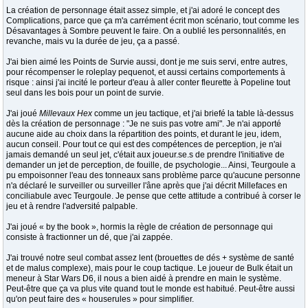
La création de personnage était assez simple, et j'ai adoré le concept des
Complications, parce que ça m'a carrément écrit mon scénario, tout comme les
Désavantages à Sombre peuvent le faire. On a oublié les personnalités, en
revanche, mais vu la durée de jeu, ça a passé.
J'ai bien aimé les Points de Survie aussi, dont je me suis servi, entre autres,
pour récompenser le roleplay pequenot, et aussi certains comportements à
risque : ainsi j'ai incité le porteur d'eau à aller conter fleurette à Popeline tout
seul dans les bois pour un point de survie.
J'ai joué
Millevaux Hex
comme un jeu tactique, et j'ai briefé la table là-dessus
dès la création de personnage : "Je ne suis pas votre ami". Je n'ai apporté
aucune aide au choix dans la répartition des points, et durant le jeu, idem,
aucun conseil. Pour tout ce qui est des compétences de perception, je n'ai
jamais demandé un seul jet, c'était aux joueur.se.s de prendre l'initiative de
demander un jet de perception, de fouille, de psychologie... Ainsi, Teurgoule a
pu empoisonner l'eau des tonneaux sans problème parce qu'aucune personne
n'a déclaré le surveiller ou surveiller l'âne après que j'ai décrit Millefaces en
conciliabule avec Teurgoule. Je pense que cette attitude a contribué à corser le
jeu et à rendre l'adversité palpable.
J'ai joué « by the book », hormis la règle de création de personnage qui
consiste à fractionner un dé, que j'ai zappée.
J'ai trouvé notre seul combat assez lent (brouettes de dés + système de santé
et de malus complexe), mais pour le coup tactique. Le joueur de Bulk était un
meneur à Star Wars D6, il nous a bien aidé à prendre en main le système.
Peut-être que ça va plus vite quand tout le monde est habitué. Peut-être aussi
qu'on peut faire des « houserules » pour simplifier.