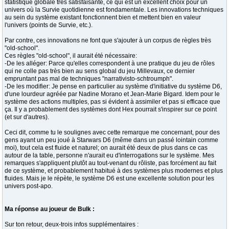
statistique globale très satisfaisante, ce qui est un excellent choix pour un
univers où la Survie quotidienne est fondamentale. Les innovations techniques
au sein du système existant fonctionnent bien et mettent bien en valeur
l'univers (points de Survie, etc.).
Par contre, ces innovations ne font que s'ajouter à un corpus de règles très
"old-school".
Ces règles "old-school", il aurait été nécessaire:
-De les alléger: Parce qu'elles correspondent à une pratique du jeu de rôles
qui ne colle pas très bien au sens global du jeu Millevaux, ce dernier
empruntant pas mal de techniques "narrativisto-schtroumph".
-De les modifier: Je pense en particulier au système d'initiative du système D6,
d'une lourdeur agréée par Nadine Morano et Jean-Marie Bigard. Idem pour le
système des actions multiples, pas si évident à assimiler et pas si efficace que
ça. Il y a probablement des systèmes dont Hex pourrait s'inspirer sur ce point
(et sur d'autres).
Ceci dit, comme tu le soulignes avec cette remarque me concernant, pour des
gens ayant un peu joué à Starwars D6 (même dans un passé lointain comme
moi), tout cela est fluide et naturel; on aurait été deux de plus dans ce cas
autour de la table, personne n'aurait eu d'interrogations sur le système. Mes
remarques s'appliquent plutôt au tout-venant du rôliste, pas forcément au fait
de ce système, et probablement habitué à des systèmes plus modernes et plus
fluides. Mais je le répète, le système D6 est une excellente solution pour les
univers post-apo.
Ma réponse au joueur de Bulk :
Sur ton retour, deux-trois infos supplémentaires :