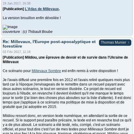
19 Jan 2017, 16:38
[Publication]
L'Atlas de Millevaux
.
La version brouillon enfin dévoilée !
couverture : (c) Thibault Boube
Re: Millevaux, l'Europe post-apocalyptique et
↓
Thomas Munier
forestière
02 Fév 2017, 11:18
[Publication] Mildiou, une épreuve de devoir et de survie dans l'Ukraine de
Millevaux
Ce scénario pour
Millevaux Sombre
est enfin remis à votre disposition !
Je l'avais diffusé une première fois en 2012 et l'avais retiré quelques mois plus
tard car à l'époque j'envisageais de le remettre dans un recueil payant avec
deux autres scénarios, le tout en version illustrée. Ce projet de recueil est
toujours à l'étude, en revanche il devient évident qu'il me manque le temps
pour le sortir (j'ai bien des choses plus abouties sur la liste d'attente). Il est donc
temps que j'applique à ce scénario ma politique de mise à disposition et de
gratuité que j'ai adoptée en 2015.
Mildiou ressort donc, en version texte numérique, en attendant la sortie de ce
recueil. Si le support peut paraître précaire, le texte est en revanche tout ce qu'il
y a de plus abouti. Le scénario a été testé, relu, corrigé, c'est un scénario
officiel, et pour tout dire c'est l'un de mes textes pour
Millevaux Sombre
dont je
suis le plus fier ! A la fois glauque, tragique, stratégique et moral, Mildiou vous